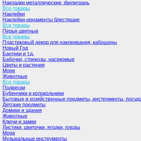
Накладки металлические, филигрань
Все товары
Наклейки
Наклейки-орнаменты блестящие
Все товары
Перья цветные
Все товары
Пластиковый декор для наклеивания, кабошоны
Новый Год
Бантики и т.д.
Бабочки, стрекозы, насекомые
Цветы и растения
Море
Животные
Все товары
Подвески
Бубенчики и колокольчики
Бытовые и хозяйственные предметы, инструменты, посуд
Детские предметы
Домики и здания
Животные
Ключи и замки
Листики, цветочки, ягодки, плоды
Море
Музыкальные инструменты