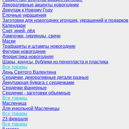
Декоративные акценты новогодние
Декупаж к Новому Году
Ёлочные украшения
Заготовки для новогодних игрушек, украшений и подарков
Календари
Снег, иней, лёд
Лампочки, гирлянды, свечи
Маски
Трафареты и штампы новогодние
Фигурки новогодние
Флористика новогодняя
Шары, конусы, бублики из пенопласта и пластика
Все товары
День Святого Валентина
Сердечки, декоративные детали разные
Декупажная бумага с сердечками
Сердечки фанерные
Сердечки - заготовки объемные
Все товары
Масленица
Для кукольной Масленицы
Все товары
23 февраля
Все товары