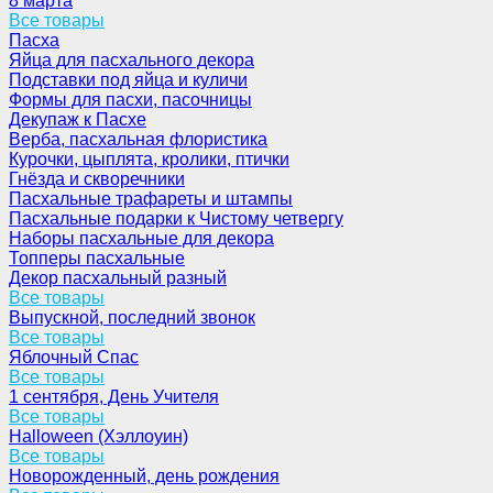
8 марта
Все товары
Пасха
Яйца для пасхального декора
Подставки под яйца и куличи
Формы для пасхи, пасочницы
Декупаж к Пасхе
Верба, пасхальная флористика
Курочки, цыплята, кролики, птички
Гнёзда и скворечники
Пасхальные трафареты и штампы
Пасхальные подарки к Чистому четвергу
Наборы пасхальные для декора
Топперы пасхальные
Декор пасхальный разный
Все товары
Выпускной, последний звонок
Все товары
Яблочный Спас
Все товары
1 сентября, День Учителя
Все товары
Halloween (Хэллоуин)
Все товары
Новорожденный, день рождения