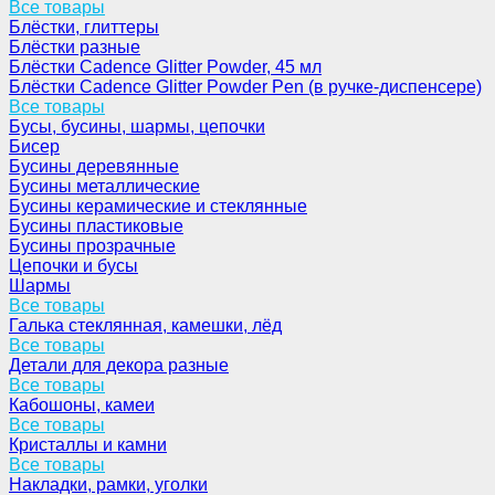
Все товары
Блёстки, глиттеры
Блёстки разные
Блёстки Cadence Glitter Powder, 45 мл
Блёстки Cadence Glitter Powder Pen (в ручке-диспенсере)
Все товары
Бусы, бусины, шармы, цепочки
Бисер
Бусины деревянные
Бусины металлические
Бусины керамические и стеклянные
Бусины пластиковые
Бусины прозрачные
Цепочки и бусы
Шармы
Все товары
Галька стеклянная, камешки, лёд
Все товары
Детали для декора разные
Все товары
Кабошоны, камеи
Все товары
Кристаллы и камни
Все товары
Накладки, рамки, уголки