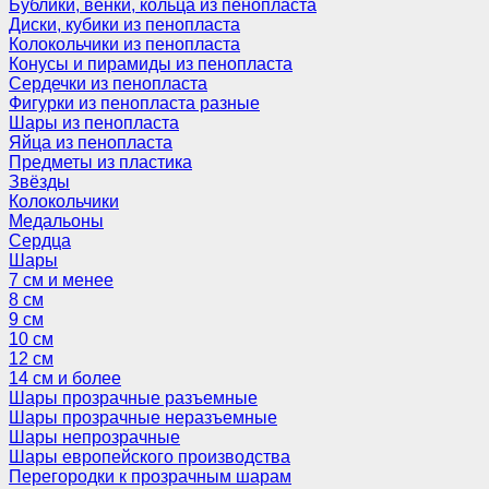
Бублики, венки, кольца из пенопласта
Диски, кубики из пенопласта
Колокольчики из пенопласта
Конусы и пирамиды из пенопласта
Сердечки из пенопласта
Фигурки из пенопласта разные
Шары из пенопласта
Яйца из пенопласта
Предметы из пластика
Звёзды
Колокольчики
Медальоны
Сердца
Шары
7 см и менее
8 см
9 см
10 см
12 см
14 см и более
Шары прозрачные разъемные
Шары прозрачные неразъемные
Шары непрозрачные
Шары европейского производства
Перегородки к прозрачным шарам