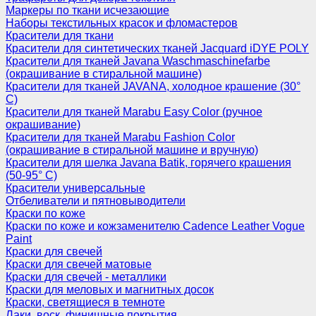
Маркеры по ткани исчезающие
Наборы текстильных красок и фломастеров
Красители для ткани
Красители для синтетических тканей Jacquard iDYE POLY
Красители для тканей Javana Waschmaschinefarbe
(окрашивание в стиральной машине)
Красители для тканей JAVANA, холодное крашение (30°
С)
Красители для тканей Marabu Easy Color (ручное
окрашивание)
Красители для тканей Marabu Fashion Color
(окрашивание в стиральной машине и вручную)
Красители для шелка Javana Batik, горячего крашения
(50-95° С)
Красители универсальные
Отбеливатели и пятновыводители
Краски по коже
Краски по коже и кожзаменителю Cadence Leather Vogue
Paint
Краски для свечей
Краски для свечей матовые
Краски для свечей - металлики
Краски для меловых и магнитных досок
Краски, светящиеся в темноте
Лаки, воск, финишные покрытия