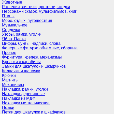
Животные
Растения, листики, цветочки, ягодки
Персонажи сказок, мультфильмов, книг
Птицы
Море, отдых, путешествия
Музыкальное
Сердечки
Узоры, рамки, уголки
Яйца, Пасха
Цифры, буквы, надписи, слова
Фанерные фигурки объемные, сборные
Прочее
Фурнитура, крепеж, механизмы
Брелоки и карабины
Замки для шкатулок и шкафчиков
Колпачки и шапочки
Крючки
Магниты
Механизмы
Накладки, рамки, уголки
Накладки деревянные
Накладки из МДФ
Накладки металлические
Ножки
Петли для шкатулок и шкафчиков