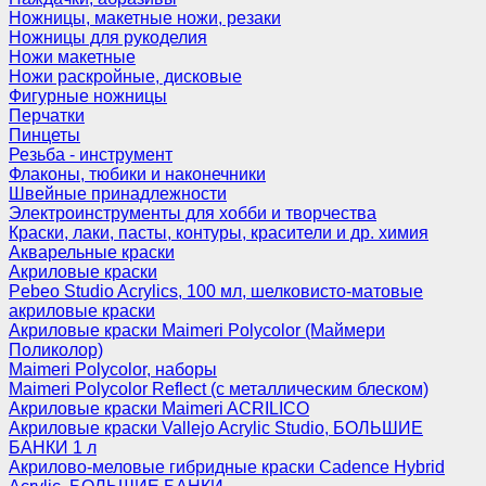
Ножницы, макетные ножи, резаки
Ножницы для рукоделия
Ножи макетные
Ножи раскройные, дисковые
Фигурные ножницы
Перчатки
Пинцеты
Резьба - инструмент
Флаконы, тюбики и наконечники
Швейные принадлежности
Электроинструменты для хобби и творчества
Краски, лаки, пасты, контуры, красители и др. химия
Акварельные краски
Акриловые краски
Pebeo Studio Acrylics, 100 мл, шелковисто-матовые
акриловые краски
Акриловые краски Maimeri Polycolor (Маймери
Поликолор)
Maimeri Polycolor, наборы
Maimeri Polycolor Reflect (с металлическим блеском)
Акриловые краски Maimeri ACRILICO
Акриловые краски Vallejo Acrylic Studio, БОЛЬШИЕ
БАНКИ 1 л
Акрилово-меловые гибридные краски Cadence Hybrid