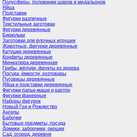
Полусферы, половинки шаров и медальонов
Яйца
Подставки
Фигурки различные
Текстильные заготовки
Фигурки деревянные
Бирюльки
Заготовки для ёлочных игрушек
Животные, фигурки деревянные
Катушки деревянные
Конфеты деревянные
Миниатюра деревянная
Грибы, жёлуди, фрукты из дерева
Посуда, ёмкости, хозтовары
Пуговицы деревянные
Яйца и подставки деревянные
Фигурки папье-маше и картон
Фигурки фанерные
Наборы фигурок
Новый Год и Рождество
Ангелы
Бабочки
Бытовые предметы, посуда
Домики, заборчики, окошки
Сад, огород, деревня