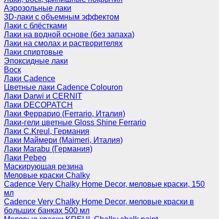
Аэрозольные лаки
3D-лаки с объемным эффектом
Лаки с блёстками
Лаки на водной основе (без запаха)
Лаки на смолах и растворителях
Лаки спиртовые
Эпоксидные лаки
Воск
Лаки Cadence
Цветные лаки Cadence Colouron
Лаки Darwi и CERNIT
Лаки DECOPATCH
Лаки Феррарио (Ferrario, Италия)
Лаки-гели цветные Gloss Shine Ferrario
Лаки C.Kreul, Германия
Лаки Маймери (Maimeri, Италия)
Лаки Marabu (Германия)
Лаки Pebeo
Маскирующая резина
Меловые краски Chalky
Cadence Very Chalky Home Decor, меловые краски, 150
мл
Cadence Very Chalky Home Decor, меловые краски в
больших банках 500 мл