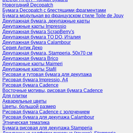
Новогодний Decopatch
Бумага Decopatch с блестящими фрагментами
Бумага модульная во французском стиле Toile de Jouy
Декупажная бумага, декупажные карты
Декупажные карты Impressio
Декупажная бумага ScrapBerry's
Декупажная бумага TO DO, Италия
Декупажная бумага Calambour
Серия Антик Деко
Декупажная бумага, Stamperia, 50х70 см
Декупажная бумага Brico
Декупажные карты Maimeri
Декупажные карты Stafil
Рисовая и тутовая бумага для декупажа
Рисовая бумага Impressio, А4
Рисовая бумага Cadence
Восточные мотивы, рисовая бумага Cadence
Для плитки
Акварельные цветы
Цветы, большой размер
Рисовая бумага Cadence c золочением
Рисовая бумага для декупажа Calambour
Этническая тематика
Бумага рисовая для декупажа Stamperia