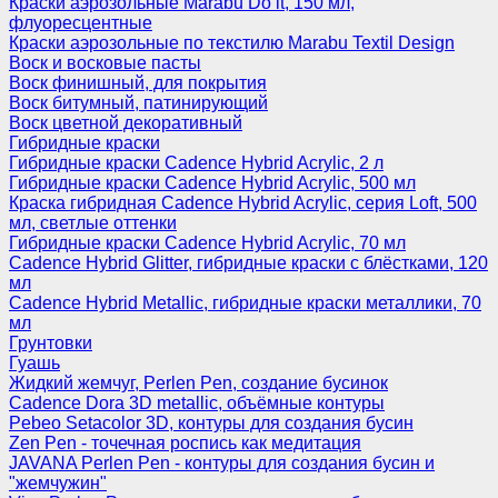
Краски аэрозольные Marabu Do it, 150 мл,
флуоресцентные
Краски аэрозольные по текстилю Marabu Textil Design
Воск и восковые пасты
Воск финишный, для покрытия
Воск битумный, патинирующий
Воск цветной декоративный
Гибридные краски
Гибридные краски Cadence Hybrid Acrylic, 2 л
Гибридные краски Cadence Hybrid Acrylic, 500 мл
Краска гибридная Cadence Hybrid Acrylic, серия Loft, 500
мл, светлые оттенки
Гибридные краски Cadence Hybrid Acrylic, 70 мл
Cadence Hybrid Glitter, гибридные краски с блёстками, 120
мл
Cadence Hybrid Metallic, гибридные краски металлики, 70
мл
Грунтовки
Гуашь
Жидкий жемчуг, Perlen Pen, создание бусинок
Cadence Dora 3D metallic, объёмные контуры
Pebeo Setacolor 3D, контуры для создания бусин
Zen Pen - точечная роспись как медитация
JAVANA Perlen Pen - контуры для создания бусин и
"жемчужин"