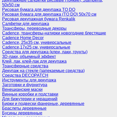
Декупажные салфетки рисовые (тонкие), Stamperia,
50х50 см
Рисовая бумага для декупажа TO DO
Рисовая бумага для декупажа (TO DO) 50х70 см
Рисовая декупажная бумага Renkalik
Салфетки для декупажа
Трансферы, переводные декоры
Cadence, трансферы-натирки новогодние блестящие
Cadence Home Decor
Cadence, 25х35 см, универсальные
Cadence,17х25 см, универсальные
Средства для декупажа (клеи, лаки, грунты)
3D-лаки, объемный эффект
Клей, лак, клей-лак для декупажа
Трансферные средства
Декупаж на стекле (запекаемые средства)
Средства DECOPATCH
Инструменты для декупажа
Заготовки и фурнитура
Венецианские маски
Винные коробки и подставки
Для бижутерии и украшений
Бирки и подвески фанерные, деревянные
Браслеты деревянные
Бусины деревянные