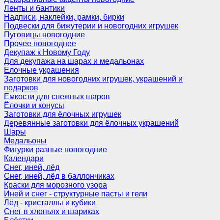
Ленты и бантики
Надписи, наклейки, рамки, бирки
Подвески для бижутерии и новогодних игрушек
Пуговицы новогодние
Прочее новогоднее
Декупаж к Новому Году
Для декупажа на шарах и медальонах
Ёлочные украшения
Заготовки для новогодних игрушек, украшений и
подарков
Емкости для снежных шаров
Ёлочки и конусы
Заготовки для ёлочных игрушек
Деревянные заготовки для ёлочных украшений
Шары
Медальоны
Фигурки разные новогодние
Календари
Снег, иней, лёд
Снег, иней, лёд в баллончиках
Краски для морозного узора
Иней и снег - структурные пасты и гели
Лёд - кристаллы и кубики
Снег в хлопьях и шариках