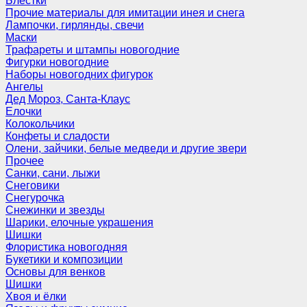
Блёстки
Прочие материалы для имитации инея и снега
Лампочки, гирлянды, свечи
Маски
Трафареты и штампы новогодние
Фигурки новогодние
Наборы новогодних фигурок
Ангелы
Дед Мороз, Санта-Клаус
Елочки
Колокольчики
Конфеты и сладости
Олени, зайчики, белые медведи и другие звери
Прочее
Санки, сани, лыжи
Снеговики
Снегурочка
Снежинки и звезды
Шарики, елочные украшения
Шишки
Флористика новогодняя
Букетики и композиции
Основы для венков
Шишки
Хвоя и ёлки