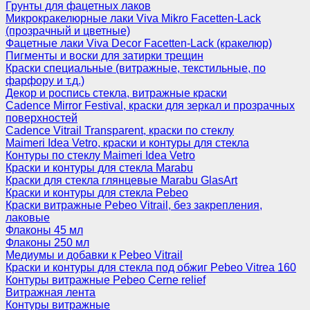
Грунты для фацетных лаков
Микрокракелюрные лаки Viva Mikro Facetten-Lack
(прозрачный и цветные)
Фацетные лаки Viva Decor Facetten-Lack (кракелюр)
Пигменты и воски для затирки трещин
Краски специальные (витражные, текстильные, по
фарфору и т.д.)
Декор и роспись стекла, витражные краски
Cadence Mirror Festival, краски для зеркал и прозрачных
поверхностей
Cadence Vitrail Transparent, краски по стеклу
Maimeri Idea Vetro, краски и контуры для стекла
Контуры по стеклу Maimeri Idea Vetro
Краски и контуры для стекла Marabu
Краски для стекла глянцевые Marabu GlasArt
Краски и контуры для стекла Pebeo
Краски витражные Pebeo Vitrail, без закрепления,
лаковые
Флаконы 45 мл
Флаконы 250 мл
Медиумы и добавки к Pebeo Vitrail
Краски и контуры для стекла под обжиг Pebeo Vitrea 160
Контуры витражные Pebeo Cerne relief
Витражная лента
Контуры витражные