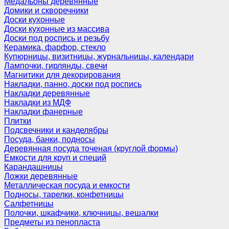
Медальоны деревянные
Домики и скворечники
Доски кухонные
Доски кухонные из массива
Доски под роспись и резьбу
Керамика, фарфор, стекло
Купюрницы, визитницы, журнальницы, календари
Лампочки, гирлянды, свечи
Магнитики для декорирования
Накладки, панно, доски под роспись
Накладки деревянные
Накладки из МДФ
Накладки фанерные
Плитки
Подсвечники и канделябры
Посуда, банки, подносы
Деревянная посуда точеная (круглой формы)
Емкости для круп и специй
Карандашницы
Ложки деревянные
Металлическая посуда и емкости
Подносы, тарелки, конфетницы
Салфетницы
Полочки, шкафчики, ключницы, вешалки
Предметы из пенопласта