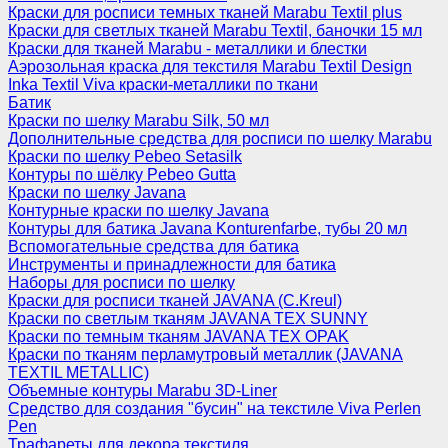
Краски для росписи темных тканей Marabu Textil plus
Краски для светлых тканей Marabu Textil, баночки 15 мл
Краски для тканей Marabu - металлики и блестки
Аэрозольная краска для текстиля Marabu Textil Design
Inka Textil Viva краски-металлики по ткани
Батик
Краски по шелку Marabu Silk, 50 мл
Дополнительные средства для росписи по шелку Marabu
Краски по шелку Pebeo Setasilk
Контуры по шёлку Pebeo Gutta
Краски по шелку Javana
Контурные краски по шелку Javana
Контуры для батика Javana Konturenfarbe, тубы 20 мл
Вспомогательные средства для батика
Инструменты и принадлежности для батика
Наборы для росписи по шелку
Краски для росписи тканей JAVANA (C.Kreul)
Краски по светлым тканям JAVANA TEX SUNNY
Краски по темным тканям JAVANA TEX OPAK
Краски по тканям перламутровый металлик (JAVANA
TEXTIL METALLIC)
Объемные контуры Marabu 3D-Liner
Средство для создания "бусин" на текстиле Viva Perlen
Pen
Трафареты для декора текстиля