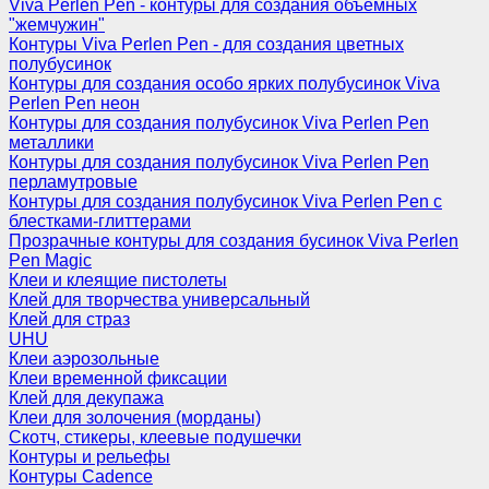
Viva Perlen Pen - контуры для создания объемных
"жемчужин"
Контуры Viva Perlen Pen - для создания цветных
полубусинок
Контуры для создания особо ярких полубусинок Viva
Perlen Pen неон
Контуры для создания полубусинок Viva Perlen Pen
металлики
Контуры для создания полубусинок Viva Perlen Pen
перламутровые
Контуры для создания полубусинок Viva Perlen Pen с
блестками-глиттерами
Прозрачные контуры для создания бусинок Viva Perlen
Pen Magic
Клеи и клеящие пистолеты
Клей для творчества универсальный
Клей для страз
UHU
Клеи аэрозольные
Клеи временной фиксации
Клей для декупажа
Клеи для золочения (морданы)
Скотч, стикеры, клеевые подушечки
Контуры и рельефы
Контуры Cadence