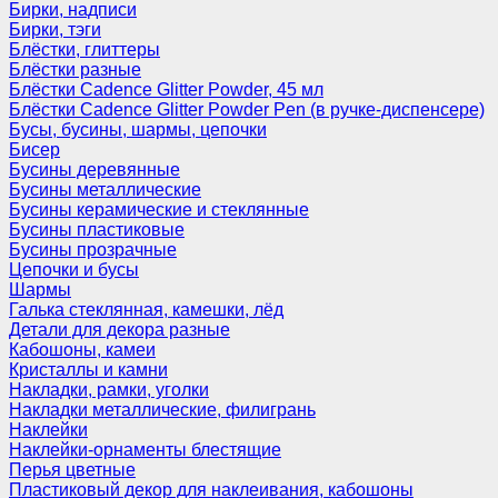
Бирки, надписи
Бирки, тэги
Блёстки, глиттеры
Блёстки разные
Блёстки Cadence Glitter Powder, 45 мл
Блёстки Cadence Glitter Powder Pen (в ручке-диспенсере)
Бусы, бусины, шармы, цепочки
Бисер
Бусины деревянные
Бусины металлические
Бусины керамические и стеклянные
Бусины пластиковые
Бусины прозрачные
Цепочки и бусы
Шармы
Галька стеклянная, камешки, лёд
Детали для декора разные
Кабошоны, камеи
Кристаллы и камни
Накладки, рамки, уголки
Накладки металлические, филигрань
Наклейки
Наклейки-орнаменты блестящие
Перья цветные
Пластиковый декор для наклеивания, кабошоны