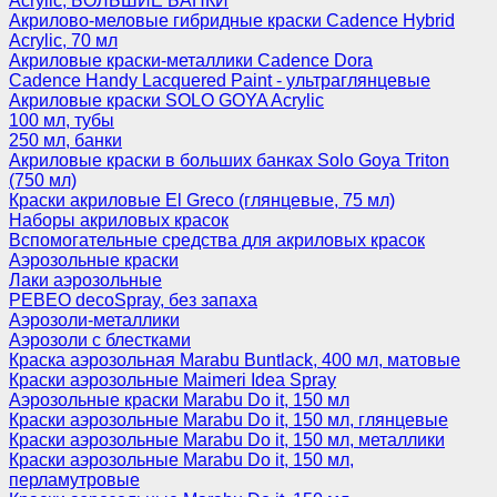
Acrylic, БОЛЬШИЕ БАНКИ
Акрилово-меловые гибридные краски Cadence Hybrid
Acrylic, 70 мл
Акриловые краски-металлики Cadence Dora
Cadence Handy Lacquered Paint - ультраглянцевые
Акриловые краски SOLO GOYA Acrylic
100 мл, тубы
250 мл, банки
Акриловые краски в больших банках Solo Goya Triton
(750 мл)
Краски акриловые El Greco (глянцевые, 75 мл)
Наборы акриловых красок
Вспомогательные средства для акриловых красок
Аэрозольные краски
Лаки аэрозольные
PEBEO decoSpray, без запаха
Аэрозоли-металлики
Аэрозоли с блестками
Краска аэрозольная Marabu Buntlack, 400 мл, матовые
Краски аэрозольные Maimeri Idea Spray
Аэрозольные краски Marabu Do it, 150 мл
Краски аэрозольные Marabu Do it, 150 мл, глянцевые
Краски аэрозольные Marabu Do it, 150 мл, металлики
Краски аэрозольные Marabu Do it, 150 мл,
перламутровые