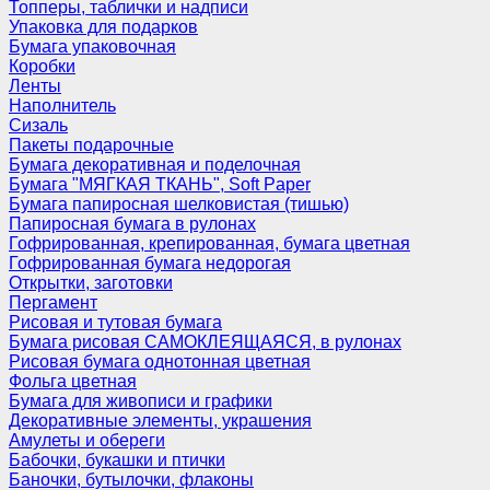
Топперы, таблички и надписи
Упаковка для подарков
Бумага упаковочная
Коробки
Ленты
Наполнитель
Сизаль
Пакеты подарочные
Бумага декоративная и поделочная
Бумага "МЯГКАЯ ТКАНЬ", Soft Paper
Бумага папиросная шелковистая (тишью)
Папиросная бумага в рулонах
Гофрированная, крепированная, бумага цветная
Гофрированная бумага недорогая
Открытки, заготовки
Пергамент
Рисовая и тутовая бумага
Бумага рисовая САМОКЛЕЯЩАЯСЯ, в рулонах
Рисовая бумага однотонная цветная
Фольга цветная
Бумага для живописи и графики
Декоративные элементы, украшения
Амулеты и обереги
Бабочки, букашки и птички
Баночки, бутылочки, флаконы