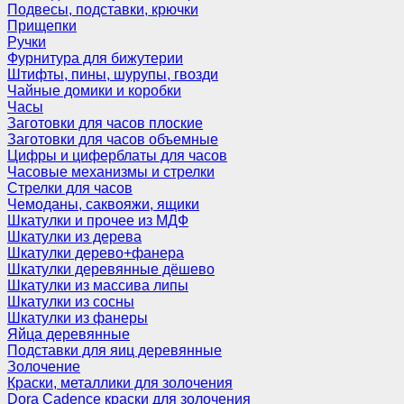
Подвесы, подставки, крючки
Прищепки
Ручки
Фурнитура для бижутерии
Штифты, пины, шурупы, гвозди
Чайные домики и коробки
Часы
Заготовки для часов плоские
Заготовки для часов объемные
Цифры и циферблаты для часов
Часовые механизмы и стрелки
Стрелки для часов
Чемоданы, саквояжи, ящики
Шкатулки и прочее из МДФ
Шкатулки из дерева
Шкатулки дерево+фанера
Шкатулки деревянные дёшево
Шкатулки из массива липы
Шкатулки из сосны
Шкатулки из фанеры
Яйца деревянные
Подставки для яиц деревянные
Золочение
Краски, металлики для золочения
Dora Cadence краски для золочения