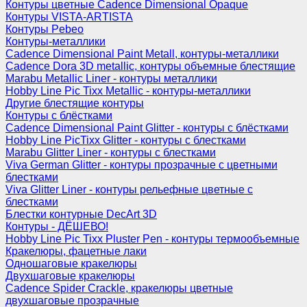
Контуры цветные Cadence Dimensional Opaque
Контуры VISTA-ARTISTA
Контуры Pebeo
Контуры-металлики
Cadence Dimensional Paint Metall, контуры-металлики
Cadence Dora 3D metallic, контуры объемные блестящие
Marabu Metallic Liner - контуры металлики
Hobby Line Pic Tixx Metallic - контуры-металлики
Другие блестящие контуры
Контуры с блёстками
Cadence Dimensional Paint Glitter - контуры с блёстками
Hobby Line PicTixx Glitter - контуры с блестками
Marabu Glitter Liner - контуры с блестками
Viva German Glitter - контуры прозрачные с цветными
блестками
Viva Glitter Liner - контуры рельефные цветные с
блестками
Блестки контурные DecArt 3D
Контуры - ДЁШЕВО!
Hobby Line Pic Tixx Pluster Pen - контуры термообъемные
Кракелюры, фацетные лаки
Одношаговые кракелюры
Двухшаговые кракелюры
Cadence Spider Crackle, кракелюры цветные
двухшаговые прозрачные