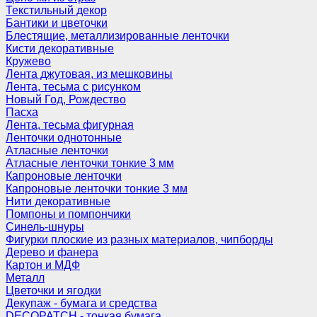
Текстильный декор
Бантики и цветочки
Блестящие, металлизированные ленточки
Кисти декоративные
Кружево
Лента джутовая, из мешковины
Лента, тесьма с рисунком
Новый Год, Рождество
Пасха
Лента, тесьма фигурная
Ленточки однотонные
Атласные ленточки
Атласные ленточки тонкие 3 мм
Капроновые ленточки
Капроновые ленточки тонкие 3 мм
Нити декоративные
Помпоны и помпончики
Синель-шнуры
Фигурки плоские из разных материалов, чипборды
Дерево и фанера
Картон и МДФ
Металл
Цветочки и ягодки
Декупаж - бумага и средства
DECOPATCH - тонкая бумага