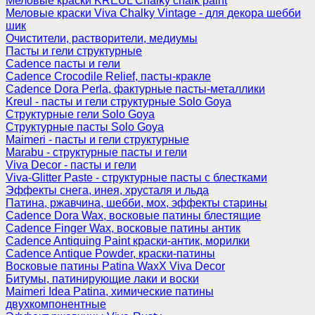
Меловые краски KREUL Chalky chalk paint
Меловые краски Viva Chalky Vintage - для декора шебби
шик
Очистители, растворители, медиумы
Пасты и гели структурные
Cadence пасты и гели
Cadence Crocodile Relief, пасты-кракле
Cadence Dora Perla, фактурные пасты-металлики
Kreul - пасты и гели структурные Solo Goya
Структурные гели Solo Goya
Структурные пасты Solo Goya
Maimeri - пасты и гели структурные
Marabu - структурные пасты и гели
Viva Decor - пасты и гели
Viva-Glitter Paste - структурные пасты с блестками
Эффекты снега, инея, хрусталя и льда
Патина, ржавчина, шебби, мох, эффекты старины
Cadence Dora Wax, восковые патины блестящие
Cadence Finger Wax, восковые патины антик
Сadence Antiquing Paint краски-антик, морилки
Cadence Antique Powder, краски-патины
Восковые патины Patina WaxX Viva Decor
Битумы, патинирующие лаки и воски
Maimeri Idea Patina, химические патины
двухкомпонентные