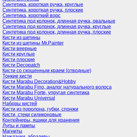
Синтетика, короткая ручка, круглые
Синтетика, короткая ручка, плоские
Синтетика, короткий ворс
Синтетика под колонок, длинная ручка, овальные
Синтетика под колонок, длинная ручка, круглые
Синтетика под колонок, длинная ручка, плоские
Кисти из щетины
Кисти из щетины Mr.Painter
Кисти веерные
Кисти круглые
Кисти плоские
Кисти Decopatch
Кисти со скошенным краем (отводные)
Тонкие кисти
Кисти Marabu Decoration&Hobby
Кисти Marabu Fino, аналог натурального волоса
Кисти Marabu Forte, упругая синтетика
Кисти Marabu Universal
Наборы кистей
Кисти из поролона, губки, спонжи
Кисти, стеки силиконовые
Контейнеры, ящики для хранения
Лупы и лампы
Магниты
Наждачки, абразивы