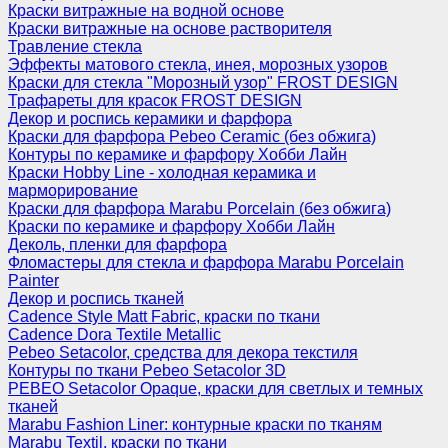
Краски витражные на водной основе
Краски витражные на основе растворителя
Травление стекла
Эффекты матового стекла, инея, морозных узоров
Краски для стекла "Морозный узор" FROST DESIGN
Трафареты для красок FROST DESIGN
Декор и роспись керамики и фарфора
Краски для фарфора Pebeo Ceramic (без обжига)
Контуры по керамике и фарфору Хобби Лайн
Краски Hobby Line - холодная керамика и
марморирование
Краски для фарфора Marabu Porcelain (без обжига)
Краски по керамике и фарфору Хобби Лайн
Деколь, пленки для фарфора
Фломастеры для стекла и фарфора Marabu Porcelain
Painter
Декор и роспись тканей
Cadence Style Matt Fabric, краски по ткани
Cadence Dora Textile Metallic
Pebeo Setacolor, средства для декора текстиля
Контуры по ткани Pebeo Setacolor 3D
PEBEO Setacolor Opaque, краски для светлых и темных
тканей
Marabu Fashion Liner: контурные краски по тканям
Marabu Textil, краски по ткани