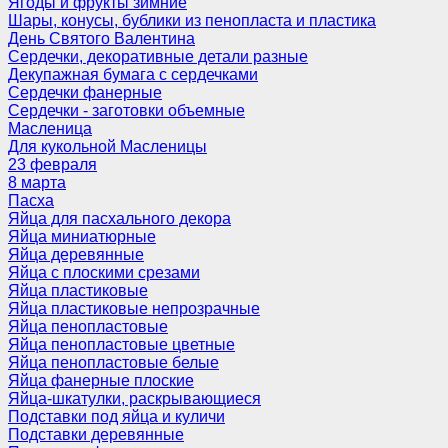
Ягоды и фрукты зимние
Шары, конусы, бублики из пенопласта и пластика
День Святого Валентина
Сердечки, декоративные детали разные
Декупажная бумага с сердечками
Сердечки фанерные
Сердечки - заготовки объемные
Масленица
Для кукольной Масленицы
23 февраля
8 марта
Пасха
Яйца для пасхального декора
Яйца миниатюрные
Яйца деревянные
Яйца с плоскими срезами
Яйца пластиковые
Яйца пластиковые непрозрачные
Яйца пенопластовые
Яйца пенопластовые цветные
Яйца пенопластовые белые
Яйца фанерные плоские
Яйца-шкатулки, раскрывающиеся
Подставки под яйца и куличи
Подставки деревянные