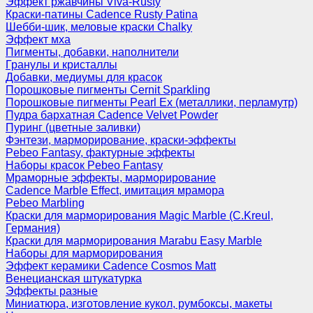
Эффект ржавчины Viva-Rusty
Краски-патины Cadence Rusty Patina
Шебби-шик, меловые краски Chalky
Эффект мха
Пигменты, добавки, наполнители
Гранулы и кристаллы
Добавки, медиумы для красок
Порошковые пигменты Cernit Sparkling
Порошковые пигменты Pearl Ex (металлики, перламутр)
Пудра бархатная Cadence Velvet Powder
Пуринг (цветные заливки)
Фэнтези, марморирование, краски-эффекты
Pebeo Fantasy, фактурные эффекты
Наборы красок Pebeo Fantasy
Мраморные эффекты, марморирование
Cadence Marble Effect, имитация мрамора
Pebeo Marbling
Краски для марморирования Magic Marble (C.Kreul,
Германия)
Краски для марморирования Marabu Easy Marble
Наборы для марморирования
Эффект керамики Cadence Cosmos Matt
Венецианская штукатурка
Эффекты разные
Миниатюра, изготовление кукол, румбоксы, макеты