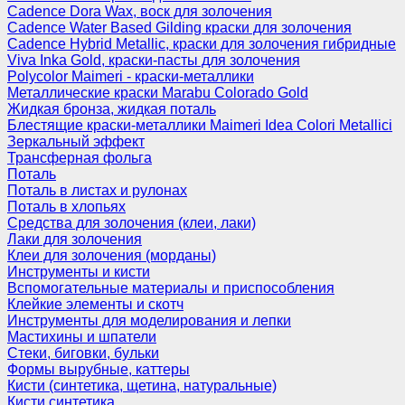
Cadence Dora Wax, воск для золочения
Cadence Water Based Gilding краски для золочения
Cadence Hybrid Metallic, краски для золочения гибридные
Viva Inka Gold, краски-пасты для золочения
Polycolor Maimeri - краски-металлики
Металлические краски Marabu Colorado Gold
Жидкая бронза, жидкая поталь
Блестящие краски-металлики Maimeri Idea Colori Metallici
Зеркальный эффект
Трансферная фольга
Поталь
Поталь в листах и рулонах
Поталь в хлопьях
Средства для золочения (клеи, лаки)
Лаки для золочения
Клеи для золочения (морданы)
Инструменты и кисти
Вспомогательные материалы и приспособления
Клейкие элементы и скотч
Инструменты для моделирования и лепки
Мастихины и шпатели
Стеки, биговки, бульки
Формы вырубные, каттеры
Кисти (синтетика, щетина, натуральные)
Кисти синтетика