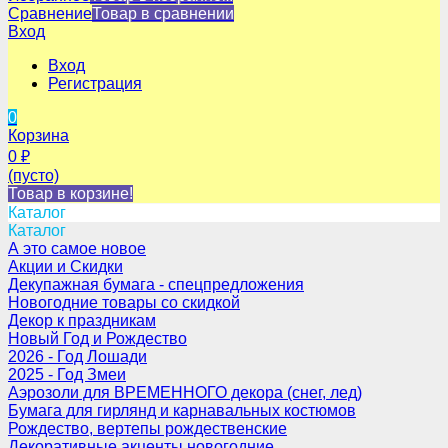
Сравнение
Товар в сравнении
Вход
Вход
Регистрация
0
Корзина
0
₽
(пусто)
Товар в корзине!
Каталог
Каталог
А это самое новое
Акции и Скидки
Декупажная бумага - спецпредложения
Новогодние товары со скидкой
Декор к праздникам
Новый Год и Рождество
2026 - Год Лошади
2025 - Год Змеи
Аэрозоли для ВРЕМЕННОГО декора (снег, лед)
Бумага для гирлянд и карнавальных костюмов
Рождество, вертепы рождественские
Декоративные акценты новогодние