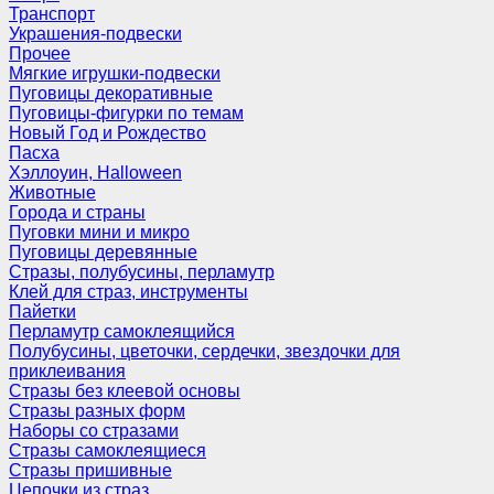
Транспорт
Украшения-подвески
Прочее
Мягкие игрушки-подвески
Пуговицы декоративные
Пуговицы-фигурки по темам
Новый Год и Рождество
Пасха
Хэллоуин, Halloween
Животные
Города и страны
Пуговки мини и микро
Пуговицы деревянные
Стразы, полубусины, перламутр
Клей для страз, инструменты
Пайетки
Перламутр самоклеящийся
Полубусины, цветочки, сердечки, звездочки для
приклеивания
Стразы без клеевой основы
Стразы разных форм
Наборы со стразами
Стразы самоклеящиеся
Стразы пришивные
Цепочки из страз