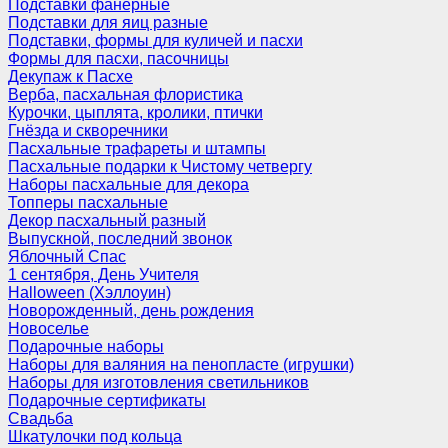
Подставки фанерные
Подставки для яиц разные
Подставки, формы для куличей и пасхи
Формы для пасхи, пасочницы
Декупаж к Пасхе
Верба, пасхальная флористика
Курочки, цыплята, кролики, птички
Гнёзда и скворечники
Пасхальные трафареты и штампы
Пасхальные подарки к Чистому четвергу
Наборы пасхальные для декора
Топперы пасхальные
Декор пасхальный разный
Выпускной, последний звонок
Яблочный Спас
1 сентября, День Учителя
Halloween (Хэллоуин)
Новорожденный, день рождения
Новоселье
Подарочные наборы
Наборы для валяния на пенопласте (игрушки)
Наборы для изготовления светильников
Подарочные сертификаты
Свадьба
Шкатулочки под кольца