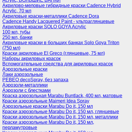
Acrylic, БОЛЬШИЕ БАНКИ
Акрилово-меловые гибридные краски Cadence Hybrid
Acrylic, 70 мл
Акриловые краски-металлики Cadence Dora
Cadence Handy Lacquered Paint - ультраглянцевые
Акриловые краски SOLO GOYA Acrylic
100 мл, тубы
250 мл, банки
Акриловые краски в больших банках Solo Goya Triton
(750 мл)
Краски акриловые El Greco (глянцевые, 75 мл)
Наборы акриловых красок
Вспомогательные средства для акриловых красок
Аэрозольные краски
Лаки аэрозольные
PEBEO decoSpray, без запаха
Аэрозоли-металлики
Аэрозоли с блестками
Краска аэрозольная Marabu Buntlack, 400 мл, матовые
Краски аэрозольные Maimeri Idea Spray
Аэрозольные краски Marabu Do it, 150 мл
Краски аэрозольные Marabu Do it, 150 мл, глянцевые
Краски аэрозольные Marabu Do it, 150 мл, металлики
Краски аэрозольные Marabu Do it, 150 мл,
перламутровые