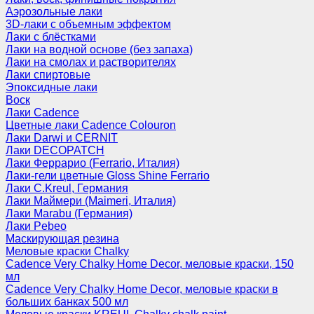
Аэрозольные лаки
3D-лаки с объемным эффектом
Лаки с блёстками
Лаки на водной основе (без запаха)
Лаки на смолах и растворителях
Лаки спиртовые
Эпоксидные лаки
Воск
Лаки Cadence
Цветные лаки Cadence Colouron
Лаки Darwi и CERNIT
Лаки DECOPATCH
Лаки Феррарио (Ferrario, Италия)
Лаки-гели цветные Gloss Shine Ferrario
Лаки C.Kreul, Германия
Лаки Маймери (Maimeri, Италия)
Лаки Marabu (Германия)
Лаки Pebeo
Маскирующая резина
Меловые краски Chalky
Cadence Very Chalky Home Decor, меловые краски, 150
мл
Cadence Very Chalky Home Decor, меловые краски в
больших банках 500 мл