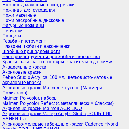
Ножницы, макетные ножи, резаки
Ножницы для рукоделия
Ножи макетные
Ножи раскройные, дисковые
Фигурные ножницы
Перчатки
Пинцеты
Резьба - инструмент
Флаконы, тюбики и наконечники
Швейные принадлежности
Электроинструменты для хобби и творчества
Краски, лаки, пасты, контуры, красители и др. химия
Акварельные краски
Акриловые краски
Pebeo Studio Acrylics, 100 мл, шелковисто-матовые
акриловые краски
Акриловые краски Maimeri Polycolor (Маймери
Поликолор)
Maimeri Polycolor, наборы
Maimeri Polycolor Reflect (с металлическим блеском)
Акриловые краски Maimeri ACRILICO
Акриловые краски Vallejo Acrylic Studio, БОЛЬШИЕ
БАНКИ 1 л
Акрилово-меловые гибридные краски Cadence Hybrid