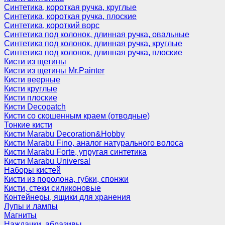
Синтетика, короткая ручка, круглые
Синтетика, короткая ручка, плоские
Синтетика, короткий ворс
Синтетика под колонок, длинная ручка, овальные
Синтетика под колонок, длинная ручка, круглые
Синтетика под колонок, длинная ручка, плоские
Кисти из щетины
Кисти из щетины Mr.Painter
Кисти веерные
Кисти круглые
Кисти плоские
Кисти Decopatch
Кисти со скошенным краем (отводные)
Тонкие кисти
Кисти Marabu Decoration&Hobby
Кисти Marabu Fino, аналог натурального волоса
Кисти Marabu Forte, упругая синтетика
Кисти Marabu Universal
Наборы кистей
Кисти из поролона, губки, спонжи
Кисти, стеки силиконовые
Контейнеры, ящики для хранения
Лупы и лампы
Магниты
Наждачки, абразивы