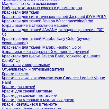
Маркеры по ткани исчезающие
Наборы текстильных красок и фломастеров
Красители для ткани
Красители для синтетических тканей Jacquard iDYE POLY
Красители для тканей Javana Waschmaschinefarbe
(окрашивание в стиральной машине)
Красители для тканей JAVANA, холодное крашение (30°
С)
Красители для тканей Marabu Easy Color (ручное
окрашивание)
Красители для тканей Marabu Fashion Color
(окрашивание в стиральной машине и вручную)
Красители для шелка Javana Batik, горячего крашения
(50-95° С)
Красители универсальные
Отбеливатели и пятновыводители
Краски по коже
Краски по коже и кожзаменителю Cadence Leather Vogue
Paint
Краски для свечей
Краски для свечей матовые
Краски для свечей - металлики
Краски для меловых и магнитных досок
Краски, светящиеся в темноте
Лаки, воск, финишные покрытия