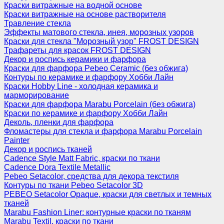
Краски витражные на водной основе
Краски витражные на основе растворителя
Травление стекла
Эффекты матового стекла, инея, морозных узоров
Краски для стекла "Морозный узор" FROST DESIGN
Трафареты для красок FROST DESIGN
Декор и роспись керамики и фарфора
Краски для фарфора Pebeo Ceramic (без обжига)
Контуры по керамике и фарфору Хобби Лайн
Краски Hobby Line - холодная керамика и
марморирование
Краски для фарфора Marabu Porcelain (без обжига)
Краски по керамике и фарфору Хобби Лайн
Деколь, пленки для фарфора
Фломастеры для стекла и фарфора Marabu Porcelain
Painter
Декор и роспись тканей
Cadence Style Matt Fabric, краски по ткани
Cadence Dora Textile Metallic
Pebeo Setacolor, средства для декора текстиля
Контуры по ткани Pebeo Setacolor 3D
PEBEO Setacolor Opaque, краски для светлых и темных
тканей
Marabu Fashion Liner: контурные краски по тканям
Marabu Textil, краски по ткани