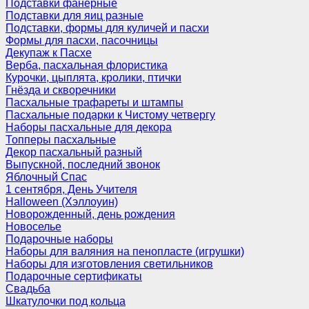
Подставки фанерные
Подставки для яиц разные
Подставки, формы для куличей и пасхи
Формы для пасхи, пасочницы
Декупаж к Пасхе
Верба, пасхальная флористика
Курочки, цыплята, кролики, птички
Гнёзда и скворечники
Пасхальные трафареты и штампы
Пасхальные подарки к Чистому четвергу
Наборы пасхальные для декора
Топперы пасхальные
Декор пасхальный разный
Выпускной, последний звонок
Яблочный Спас
1 сентября, День Учителя
Halloween (Хэллоуин)
Новорожденный, день рождения
Новоселье
Подарочные наборы
Наборы для валяния на пенопласте (игрушки)
Наборы для изготовления светильников
Подарочные сертификаты
Свадьба
Шкатулочки под кольца