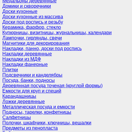
Медальоны деревянные
Домики и скворечники
Доски кухонные
Доски кухонные из массива
Доски под роспись и резьбу
Керамика, фарфор, стекло
Купюрницы, визитницы, журнальницы, календари
Лампочки, гирлянды, свечи
Магнитики для декорирования
Накладки, панно, доски под роспись
Накладки деревянные
Накладки из МДФ
Накладки фанерные
Плитки
Подсвечники и канделябры
Посуда, банки, подносы
Деревянная посуда точеная (круглой формы)
Емкости для круп и специй
Карандашницы
Ложки деревянные
Металлическая посуда и емкости
Подносы, тарелки, конфетницы
Салфетницы
Полочки, шкафчики, ключницы, вешалки
Предметы из пенопласта