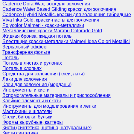
Cadence Dora Wax, воск для золочения
Cadence Water Based Gilding краски для золочения
Cadence Hybrid Metallic, краски для золочения гибридные
Viva Inka Gold, краски-пасты для золочения
Polycolor Maimeri - краски-металлики
Металлические краски Marabu Colorado Gold
Жидкая бронза, жидкая поталь
Блестящие краски-металлики Maimeri Idea Colori Metallici
Зеркальный эффект
Трансферная фольга
Поталь
Поталь в листах и рулонах
Поталь в хлопьях
Средства для золочения (клеи, лаки)
Лаки для золочения
Клеи для золочения (морданы)
Инструменты и кисти
Вспомогательные материалы и приспособления
Клейкие элементы и скотч
Инструменты для моделирования и лепки
Мастихины и шпатели
Стеки, биговки, бульки
Формы вырубные, каттеры
Кисти (синтетика, щетина, натуральные)
Кисти синтетика