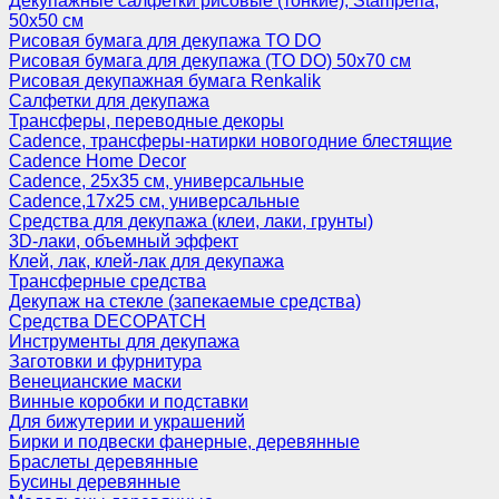
Декупажные салфетки рисовые (тонкие), Stamperia,
50х50 см
Рисовая бумага для декупажа TO DO
Рисовая бумага для декупажа (TO DO) 50х70 см
Рисовая декупажная бумага Renkalik
Салфетки для декупажа
Трансферы, переводные декоры
Cadence, трансферы-натирки новогодние блестящие
Cadence Home Decor
Cadence, 25х35 см, универсальные
Cadence,17х25 см, универсальные
Средства для декупажа (клеи, лаки, грунты)
3D-лаки, объемный эффект
Клей, лак, клей-лак для декупажа
Трансферные средства
Декупаж на стекле (запекаемые средства)
Средства DECOPATCH
Инструменты для декупажа
Заготовки и фурнитура
Венецианские маски
Винные коробки и подставки
Для бижутерии и украшений
Бирки и подвески фанерные, деревянные
Браслеты деревянные
Бусины деревянные