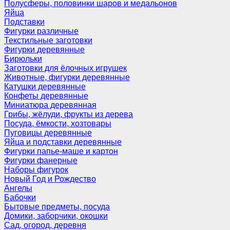
Полусферы, половинки шаров и медальонов
Яйца
Подставки
Фигурки различные
Текстильные заготовки
Фигурки деревянные
Бирюльки
Заготовки для ёлочных игрушек
Животные, фигурки деревянные
Катушки деревянные
Конфеты деревянные
Миниатюра деревянная
Грибы, жёлуди, фрукты из дерева
Посуда, ёмкости, хозтовары
Пуговицы деревянные
Яйца и подставки деревянные
Фигурки папье-маше и картон
Фигурки фанерные
Наборы фигурок
Новый Год и Рождество
Ангелы
Бабочки
Бытовые предметы, посуда
Домики, заборчики, окошки
Сад, огород, деревня