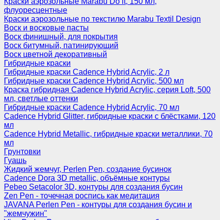
Краски аэрозольные Marabu Do it, 150 мл,
флуоресцентные
Краски аэрозольные по текстилю Marabu Textil Design
Воск и восковые пасты
Воск финишный, для покрытия
Воск битумный, патинирующий
Воск цветной декоративный
Гибридные краски
Гибридные краски Cadence Hybrid Acrylic, 2 л
Гибридные краски Cadence Hybrid Acrylic, 500 мл
Краска гибридная Cadence Hybrid Acrylic, серия Loft, 500
мл, светлые оттенки
Гибридные краски Cadence Hybrid Acrylic, 70 мл
Cadence Hybrid Glitter, гибридные краски с блёстками, 120
мл
Cadence Hybrid Metallic, гибридные краски металлики, 70
мл
Грунтовки
Гуашь
Жидкий жемчуг, Perlen Pen, создание бусинок
Cadence Dora 3D metallic, объёмные контуры
Pebeo Setacolor 3D, контуры для создания бусин
Zen Pen - точечная роспись как медитация
JAVANA Perlen Pen - контуры для создания бусин и
"жемчужин"