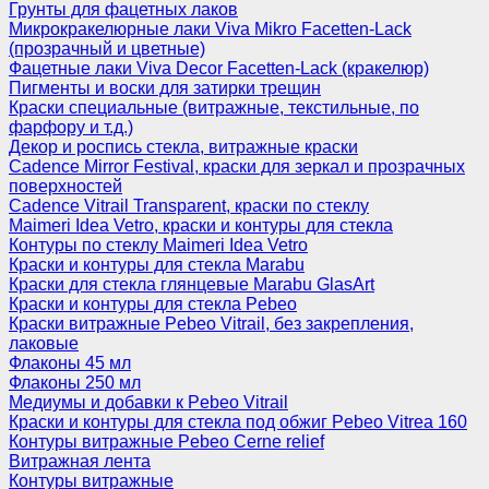
Грунты для фацетных лаков
Микрокракелюрные лаки Viva Mikro Facetten-Lack
(прозрачный и цветные)
Фацетные лаки Viva Decor Facetten-Lack (кракелюр)
Пигменты и воски для затирки трещин
Краски специальные (витражные, текстильные, по
фарфору и т.д.)
Декор и роспись стекла, витражные краски
Cadence Mirror Festival, краски для зеркал и прозрачных
поверхностей
Cadence Vitrail Transparent, краски по стеклу
Maimeri Idea Vetro, краски и контуры для стекла
Контуры по стеклу Maimeri Idea Vetro
Краски и контуры для стекла Marabu
Краски для стекла глянцевые Marabu GlasArt
Краски и контуры для стекла Pebeo
Краски витражные Pebeo Vitrail, без закрепления,
лаковые
Флаконы 45 мл
Флаконы 250 мл
Медиумы и добавки к Pebeo Vitrail
Краски и контуры для стекла под обжиг Pebeo Vitrea 160
Контуры витражные Pebeo Cerne relief
Витражная лента
Контуры витражные