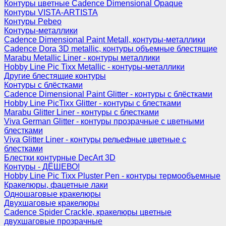
Контуры цветные Cadence Dimensional Opaque
Контуры VISTA-ARTISTA
Контуры Pebeo
Контуры-металлики
Cadence Dimensional Paint Metall, контуры-металлики
Cadence Dora 3D metallic, контуры объемные блестящие
Marabu Metallic Liner - контуры металлики
Hobby Line Pic Tixx Metallic - контуры-металлики
Другие блестящие контуры
Контуры с блёстками
Cadence Dimensional Paint Glitter - контуры с блёстками
Hobby Line PicTixx Glitter - контуры с блестками
Marabu Glitter Liner - контуры с блестками
Viva German Glitter - контуры прозрачные с цветными
блестками
Viva Glitter Liner - контуры рельефные цветные с
блестками
Блестки контурные DecArt 3D
Контуры - ДЁШЕВО!
Hobby Line Pic Tixx Pluster Pen - контуры термообъемные
Кракелюры, фацетные лаки
Одношаговые кракелюры
Двухшаговые кракелюры
Cadence Spider Crackle, кракелюры цветные
двухшаговые прозрачные