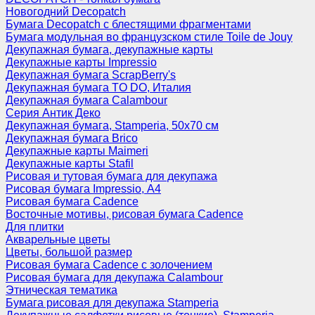
Новогодний Decopatch
Бумага Decopatch с блестящими фрагментами
Бумага модульная во французском стиле Toile de Jouy
Декупажная бумага, декупажные карты
Декупажные карты Impressio
Декупажная бумага ScrapBerry's
Декупажная бумага TO DO, Италия
Декупажная бумага Calambour
Серия Антик Деко
Декупажная бумага, Stamperia, 50х70 см
Декупажная бумага Brico
Декупажные карты Maimeri
Декупажные карты Stafil
Рисовая и тутовая бумага для декупажа
Рисовая бумага Impressio, А4
Рисовая бумага Cadence
Восточные мотивы, рисовая бумага Cadence
Для плитки
Акварельные цветы
Цветы, большой размер
Рисовая бумага Cadence c золочением
Рисовая бумага для декупажа Calambour
Этническая тематика
Бумага рисовая для декупажа Stamperia