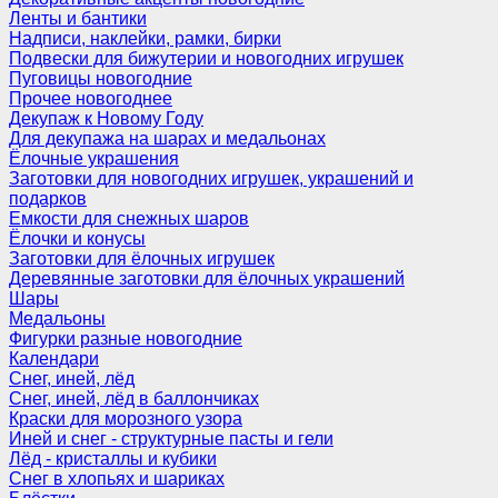
Ленты и бантики
Надписи, наклейки, рамки, бирки
Подвески для бижутерии и новогодних игрушек
Пуговицы новогодние
Прочее новогоднее
Декупаж к Новому Году
Для декупажа на шарах и медальонах
Ёлочные украшения
Заготовки для новогодних игрушек, украшений и
подарков
Емкости для снежных шаров
Ёлочки и конусы
Заготовки для ёлочных игрушек
Деревянные заготовки для ёлочных украшений
Шары
Медальоны
Фигурки разные новогодние
Календари
Снег, иней, лёд
Снег, иней, лёд в баллончиках
Краски для морозного узора
Иней и снег - структурные пасты и гели
Лёд - кристаллы и кубики
Снег в хлопьях и шариках