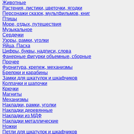
Животные
Растения, листики, цветочки, ягодки
Персонажи сказок, мультфильмов, книг
Птицы
Море, отдых, путешествия
Музыкальное
Сердечки
Узоры, рамки, уголки
Яйца, Пасха
Цифры, буквы, надписи, слова
Фанерные фигурки объемные, сборные
Прочее
Фурнитура, крепеж, механизмы
Брелоки и карабины
Замки для шкатулок и шкафчиков
Колпачки и шапочки
Крючки
Магниты
Механизмы
Накладки, рамки, уголки
Накладки деревянные
Накладки из МДФ
Накладки металлические
Ножки
Петли для шкатулок и шкафчиков