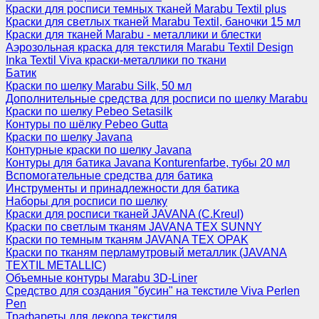
Краски для росписи темных тканей Marabu Textil plus
Краски для светлых тканей Marabu Textil, баночки 15 мл
Краски для тканей Marabu - металлики и блестки
Аэрозольная краска для текстиля Marabu Textil Design
Inka Textil Viva краски-металлики по ткани
Батик
Краски по шелку Marabu Silk, 50 мл
Дополнительные средства для росписи по шелку Marabu
Краски по шелку Pebeo Setasilk
Контуры по шёлку Pebeo Gutta
Краски по шелку Javana
Контурные краски по шелку Javana
Контуры для батика Javana Konturenfarbe, тубы 20 мл
Вспомогательные средства для батика
Инструменты и принадлежности для батика
Наборы для росписи по шелку
Краски для росписи тканей JAVANA (C.Kreul)
Краски по светлым тканям JAVANA TEX SUNNY
Краски по темным тканям JAVANA TEX OPAK
Краски по тканям перламутровый металлик (JAVANA
TEXTIL METALLIC)
Объемные контуры Marabu 3D-Liner
Средство для создания "бусин" на текстиле Viva Perlen
Pen
Трафареты для декора текстиля