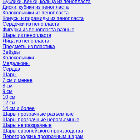
Бублики, венки, кольца из пенопласта
Диски, кубики из пенопласта
Колокольчики из пенопласта
Конусы и пирамиды из пенопласта
Сердечки из пенопласта
Фигурки из пенопласта разные
Шары из пенопласта
Яйца из пенопласта
Предметы из пластика
Звёзды
Колокольчики
Медальоны
Сердца
Шары
7 см и менее
8 см
9 см
10 см
12 см
14 см и более
Шары прозрачные разъемные
Шары прозрачные неразъемные
Шары непрозрачные
Шары европейского производства
Перегородки к прозрачным шарам