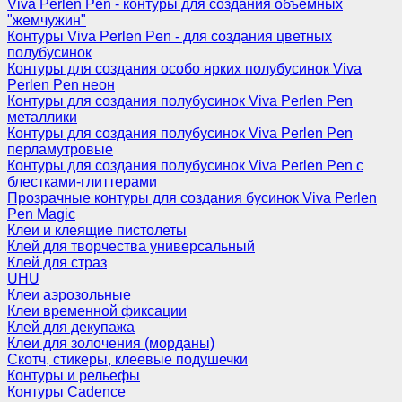
Viva Perlen Pen - контуры для создания объемных
"жемчужин"
Контуры Viva Perlen Pen - для создания цветных
полубусинок
Контуры для создания особо ярких полубусинок Viva
Perlen Pen неон
Контуры для создания полубусинок Viva Perlen Pen
металлики
Контуры для создания полубусинок Viva Perlen Pen
перламутровые
Контуры для создания полубусинок Viva Perlen Pen с
блестками-глиттерами
Прозрачные контуры для создания бусинок Viva Perlen
Pen Magic
Клеи и клеящие пистолеты
Клей для творчества универсальный
Клей для страз
UHU
Клеи аэрозольные
Клеи временной фиксации
Клей для декупажа
Клеи для золочения (морданы)
Скотч, стикеры, клеевые подушечки
Контуры и рельефы
Контуры Cadence