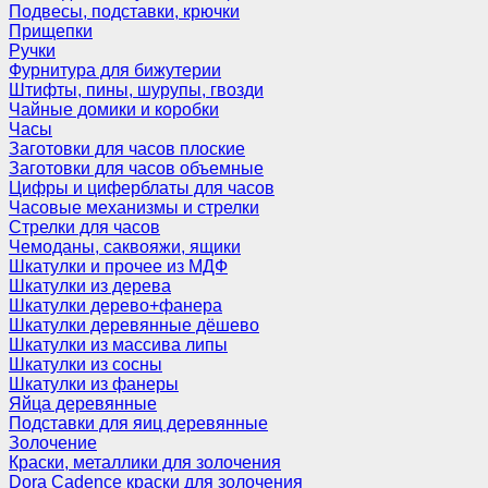
Подвесы, подставки, крючки
Прищепки
Ручки
Фурнитура для бижутерии
Штифты, пины, шурупы, гвозди
Чайные домики и коробки
Часы
Заготовки для часов плоские
Заготовки для часов объемные
Цифры и циферблаты для часов
Часовые механизмы и стрелки
Стрелки для часов
Чемоданы, саквояжи, ящики
Шкатулки и прочее из МДФ
Шкатулки из дерева
Шкатулки дерево+фанера
Шкатулки деревянные дёшево
Шкатулки из массива липы
Шкатулки из сосны
Шкатулки из фанеры
Яйца деревянные
Подставки для яиц деревянные
Золочение
Краски, металлики для золочения
Dora Cadence краски для золочения