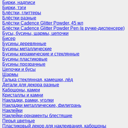
Бирки, надписи
Бирки, тэги
Блёстки, глиттеры
Блёстки разные
Блёстки Cadence Glitter Powder, 45 мл
Блёстки Cadence Glitter Powder Pen (в ручке-диспенсере)
Бусы, бусины, шармы, цепочки
Бисер
Бусины деревянные
Бусины металлические
Бусины керамические и стеклянные
Бусины пластиковые
Бусины прозрачные
Цепочки и бусы
Шармы
Галька стеклянная, камешки, лёд
Детали для декора разные
Кабошоны, камеи
Кристаллы и камни
Накладки, рамки, уголки
Накладки металлические, филигрань
Наклейки
Наклейки-орнаменты блестящие
Перья цветные
Пластиковый декор для наклеивания, кабошоны