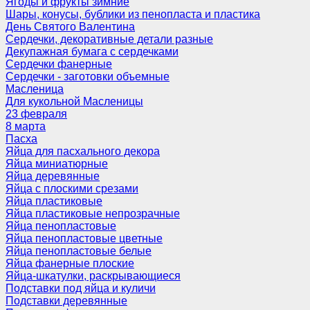
Ягоды и фрукты зимние
Шары, конусы, бублики из пенопласта и пластика
День Святого Валентина
Сердечки, декоративные детали разные
Декупажная бумага с сердечками
Сердечки фанерные
Сердечки - заготовки объемные
Масленица
Для кукольной Масленицы
23 февраля
8 марта
Пасха
Яйца для пасхального декора
Яйца миниатюрные
Яйца деревянные
Яйца с плоскими срезами
Яйца пластиковые
Яйца пластиковые непрозрачные
Яйца пенопластовые
Яйца пенопластовые цветные
Яйца пенопластовые белые
Яйца фанерные плоские
Яйца-шкатулки, раскрывающиеся
Подставки под яйца и куличи
Подставки деревянные