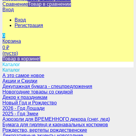
Сравнение
Товар в сравнении
Вход
Вход
Регистрация
0
Корзина
0
₽
(пусто)
Товар в корзине!
Каталог
Каталог
А это самое новое
Акции и Скидки
Декупажная бумага - спецпредложения
Новогодние товары со скидкой
Декор к праздникам
Новый Год и Рождество
2026 - Год Лошади
2025 - Год Змеи
Аэрозоли для ВРЕМЕННОГО декора (снег, лед)
Бумага для гирлянд и карнавальных костюмов
Рождество, вертепы рождественские
Декоративные акценты новогодние