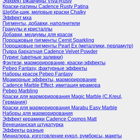
Эффект ржавчины Viva-Rusty
Краски-патины Cadence Rusty Patina
Шебби-шик, меловые краски Chalky
Эффект мха
Пигменты, добавки, наполнители
Гранулы и кристаллы
Добавки, медиумы для красок
Порошковые пигменты Cernit Sparkling
Порошковые пигменты Pearl Ex (металлики, перламутр)
Пудра бархатная Cadence Velvet Powder
Пуринг (цветные заливки)
Фэнтези, марморирование, краски-эффекты
Pebeo Fantasy, фактурные эффекты
Наборы красок Pebeo Fantasy
Мраморные эффекты, марморирование
Cadence Marble Effect, имитация мрамора
Pebeo Marbling
Краски для марморирования Magic Marble (C.Kreul,
Германия)
Краски для марморирования Marabu Easy Marble
Наборы для марморирования
Эффект керамики Cadence Cosmos Matt
Венецианская штукатурка
Эффекты разные
Миниатюра, изготовление кукол, румбоксы, макеты