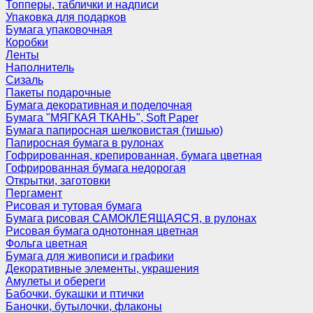
Топперы, таблички и надписи
Упаковка для подарков
Бумага упаковочная
Коробки
Ленты
Наполнитель
Сизаль
Пакеты подарочные
Бумага декоративная и поделочная
Бумага "МЯГКАЯ ТКАНЬ", Soft Paper
Бумага папиросная шелковистая (тишью)
Папиросная бумага в рулонах
Гофрированная, крепированная, бумага цветная
Гофрированная бумага недорогая
Открытки, заготовки
Пергамент
Рисовая и тутовая бумага
Бумага рисовая САМОКЛЕЯЩАЯСЯ, в рулонах
Рисовая бумага однотонная цветная
Фольга цветная
Бумага для живописи и графики
Декоративные элементы, украшения
Амулеты и обереги
Бабочки, букашки и птички
Баночки, бутылочки, флаконы