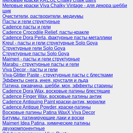
Меловые краски KREUL Chalky chalk paint
Меловые краски Viva Chalky Vintage - для декора шебби
шик
Очистители, растворители, медиумы
Пасты и гели структурные
Cadence пасты и гели
Cadence Crocodile Relief, пасты-кракле
Cadence Dora Perla, фактурные пасты-металлики
Kreul - пасты и гели структурные Solo Goya
Структурные гели Solo Goya
Структурные пасты Solo Goya
Maimeri - пасты и гели структурные
Marabu - структурные пасты и гели
Viva Decor - пасты и гели
Viva-Glitter Paste - структурные пасты с блестками
Эффекты снега, инея, хрусталя и льда
Патина, ржавчина, шебби, мох, эффекты старины
Cadence Dora Wax, восковые патины блестящие
Cadence Finger Wax, восковые патины антик
Сadence Antiquing Paint краски-антик, морилки
Cadence Antique Powder, краски-патины
Восковые патины Patina WaxX Viva Decor
Битумы, патинирующие лаки и воски
Maimeri Idea Patina, химические патины
двухкомпонентные