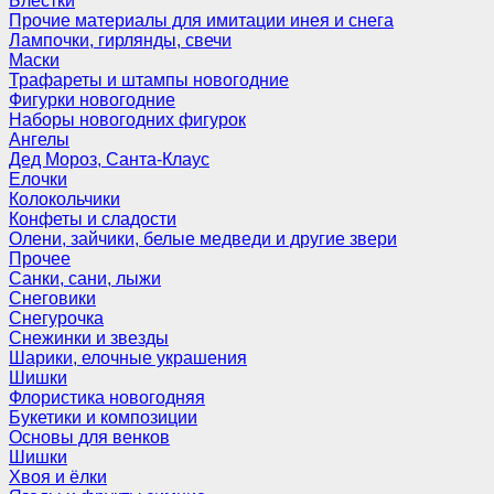
Блёстки
Прочие материалы для имитации инея и снега
Лампочки, гирлянды, свечи
Маски
Трафареты и штампы новогодние
Фигурки новогодние
Наборы новогодних фигурок
Ангелы
Дед Мороз, Санта-Клаус
Елочки
Колокольчики
Конфеты и сладости
Олени, зайчики, белые медведи и другие звери
Прочее
Санки, сани, лыжи
Снеговики
Снегурочка
Снежинки и звезды
Шарики, елочные украшения
Шишки
Флористика новогодняя
Букетики и композиции
Основы для венков
Шишки
Хвоя и ёлки