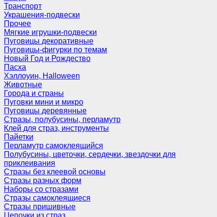
Транспорт
Украшения-подвески
Прочее
Мягкие игрушки-подвески
Пуговицы декоративные
Пуговицы-фигурки по темам
Новый Год и Рождество
Пасха
Хэллоуин, Halloween
Животные
Города и страны
Пуговки мини и микро
Пуговицы деревянные
Стразы, полубусины, перламутр
Клей для страз, инструменты
Пайетки
Перламутр самоклеящийся
Полубусины, цветочки, сердечки, звездочки для
приклеивания
Стразы без клеевой основы
Стразы разных форм
Наборы со стразами
Стразы самоклеящиеся
Стразы пришивные
Цепочки из страз