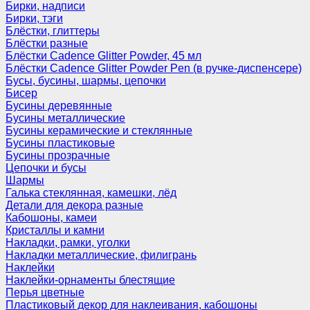
Бирки, надписи
Бирки, тэги
Блёстки, глиттеры
Блёстки разные
Блёстки Cadence Glitter Powder, 45 мл
Блёстки Cadence Glitter Powder Pen (в ручке-диспенсере)
Бусы, бусины, шармы, цепочки
Бисер
Бусины деревянные
Бусины металлические
Бусины керамические и стеклянные
Бусины пластиковые
Бусины прозрачные
Цепочки и бусы
Шармы
Галька стеклянная, камешки, лёд
Детали для декора разные
Кабошоны, камеи
Кристаллы и камни
Накладки, рамки, уголки
Накладки металлические, филигрань
Наклейки
Наклейки-орнаменты блестящие
Перья цветные
Пластиковый декор для наклеивания, кабошоны