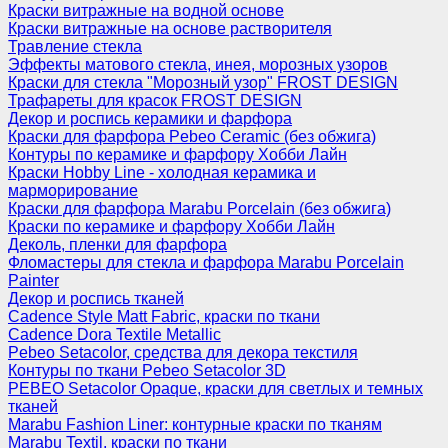
Краски витражные на водной основе
Краски витражные на основе растворителя
Травление стекла
Эффекты матового стекла, инея, морозных узоров
Краски для стекла "Морозный узор" FROST DESIGN
Трафареты для красок FROST DESIGN
Декор и роспись керамики и фарфора
Краски для фарфора Pebeo Ceramic (без обжига)
Контуры по керамике и фарфору Хобби Лайн
Краски Hobby Line - холодная керамика и
марморирование
Краски для фарфора Marabu Porcelain (без обжига)
Краски по керамике и фарфору Хобби Лайн
Деколь, пленки для фарфора
Фломастеры для стекла и фарфора Marabu Porcelain
Painter
Декор и роспись тканей
Cadence Style Matt Fabric, краски по ткани
Cadence Dora Textile Metallic
Pebeo Setacolor, средства для декора текстиля
Контуры по ткани Pebeo Setacolor 3D
PEBEO Setacolor Opaque, краски для светлых и темных
тканей
Marabu Fashion Liner: контурные краски по тканям
Marabu Textil, краски по ткани