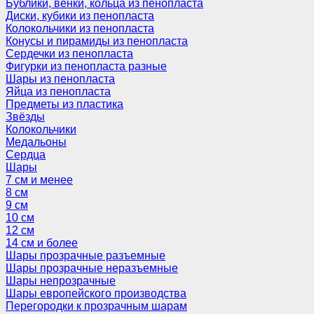
Бублики, венки, кольца из пенопласта
Диски, кубики из пенопласта
Колокольчики из пенопласта
Конусы и пирамиды из пенопласта
Сердечки из пенопласта
Фигурки из пенопласта разные
Шары из пенопласта
Яйца из пенопласта
Предметы из пластика
Звёзды
Колокольчики
Медальоны
Сердца
Шары
7 см и менее
8 см
9 см
10 см
12 см
14 см и более
Шары прозрачные разъемные
Шары прозрачные неразъемные
Шары непрозрачные
Шары европейского производства
Перегородки к прозрачным шарам