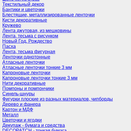
Текстильный декор
Бантики и цветочки
Блестящие, металлизированные ленточки
Кисти декоративные
Кружево
Лента джутовая, из мешковины
Лента, тесьма с рисунком
Новый Год, Рождество
Пасха
Лента, тесьма фигурная
Ленточки однотонные
Атласные ленточки
Атласные ленточки тонкие 3 мм
Капроновые ленточки
Капроновые ленточки тонкие 3 мм
Нити декоративные
Помпоны и помпончики
Синель-шнуры
Фигурки плоские из разных материалов, чипборды
Дерево и фанера
Картон и МДФ
Металл
Цветочки и ягодки
Декупаж - бумага и средства
DECOPATCH - тонкая бумага