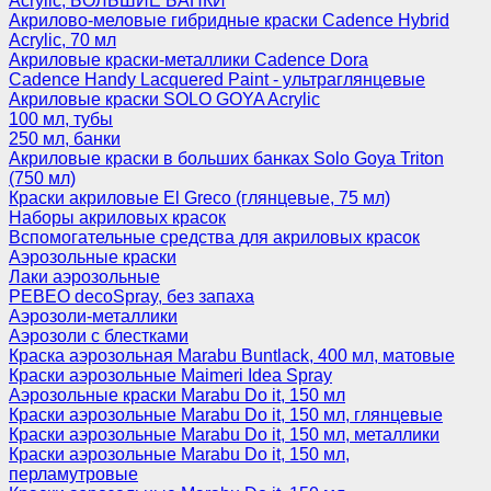
Acrylic, БОЛЬШИЕ БАНКИ
Акрилово-меловые гибридные краски Cadence Hybrid
Acrylic, 70 мл
Акриловые краски-металлики Cadence Dora
Cadence Handy Lacquered Paint - ультраглянцевые
Акриловые краски SOLO GOYA Acrylic
100 мл, тубы
250 мл, банки
Акриловые краски в больших банках Solo Goya Triton
(750 мл)
Краски акриловые El Greco (глянцевые, 75 мл)
Наборы акриловых красок
Вспомогательные средства для акриловых красок
Аэрозольные краски
Лаки аэрозольные
PEBEO decoSpray, без запаха
Аэрозоли-металлики
Аэрозоли с блестками
Краска аэрозольная Marabu Buntlack, 400 мл, матовые
Краски аэрозольные Maimeri Idea Spray
Аэрозольные краски Marabu Do it, 150 мл
Краски аэрозольные Marabu Do it, 150 мл, глянцевые
Краски аэрозольные Marabu Do it, 150 мл, металлики
Краски аэрозольные Marabu Do it, 150 мл,
перламутровые