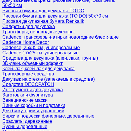
Декупажные салфетки рисовые (тонкие), Stamperia,
50х50 см
Рисовая бумага для декупажа TO DO
Рисовая бумага для декупажа (TO DO) 50х70 см
Рисовая декупажная бумага Renkalik
Салфетки для декупажа
Трансферы, переводные декоры
Cadence, трансферы-натирки новогодние блестящие
Cadence Home Decor
Cadence, 25х35 см, универсальные
Cadence,17х25 см, универсальные
Средства для декупажа (клеи, лаки, грунты)
3D-лаки, объемный эффект
Клей, лак, клей-лак для декупажа
Трансферные средства
Декупаж на стекле (запекаемые средства)
Средства DECOPATCH
Инструменты для декупажа
Заготовки и фурнитура
Венецианские маски
Винные коробки и подставки
Для бижутерии и украшений
Бирки и подвески фанерные, деревянные
Браслеты деревянные
Бусины деревянные