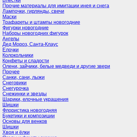
Блёстки
Прочие материалы для имитации инея и снега
Лампочки, гирлянды, свечи
Маски
Трафареты и штампы новогодние
Фигурки новогодние
Наборы новогодних фигурок
Ангелы
Дед Мороз, Санта-Клаус
Елочки
Колокольчики
Конфеты и сладости
Олени, зайчики, белые медведи и другие звери
Прочее
Санки, сани, лыжи
Снеговики
Снегурочка
Снежинки и звезды
Шарики, елочные украшения
Шишки
Флористика новогодняя
Букетики и композиции
Основы для венков
Шишки
Хвоя и ёлки