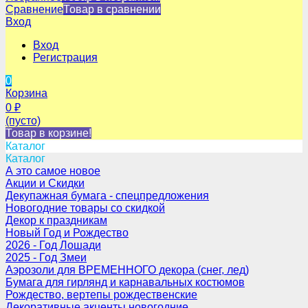
Сравнение
Товар в сравнении
Вход
Вход
Регистрация
0
Корзина
0
₽
(пусто)
Товар в корзине!
Каталог
Каталог
А это самое новое
Акции и Скидки
Декупажная бумага - спецпредложения
Новогодние товары со скидкой
Декор к праздникам
Новый Год и Рождество
2026 - Год Лошади
2025 - Год Змеи
Аэрозоли для ВРЕМЕННОГО декора (снег, лед)
Бумага для гирлянд и карнавальных костюмов
Рождество, вертепы рождественские
Декоративные акценты новогодние