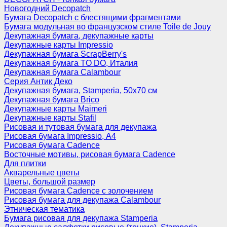
Новогодний Decopatch
Бумага Decopatch с блестящими фрагментами
Бумага модульная во французском стиле Toile de Jouy
Декупажная бумага, декупажные карты
Декупажные карты Impressio
Декупажная бумага ScrapBerry's
Декупажная бумага TO DO, Италия
Декупажная бумага Calambour
Серия Антик Деко
Декупажная бумага, Stamperia, 50х70 см
Декупажная бумага Brico
Декупажные карты Maimeri
Декупажные карты Stafil
Рисовая и тутовая бумага для декупажа
Рисовая бумага Impressio, А4
Рисовая бумага Cadence
Восточные мотивы, рисовая бумага Cadence
Для плитки
Акварельные цветы
Цветы, большой размер
Рисовая бумага Cadence c золочением
Рисовая бумага для декупажа Calambour
Этническая тематика
Бумага рисовая для декупажа Stamperia