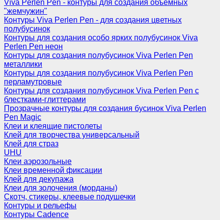
Viva Perlen Pen - контуры для создания объемных
"жемчужин"
Контуры Viva Perlen Pen - для создания цветных
полубусинок
Контуры для создания особо ярких полубусинок Viva
Perlen Pen неон
Контуры для создания полубусинок Viva Perlen Pen
металлики
Контуры для создания полубусинок Viva Perlen Pen
перламутровые
Контуры для создания полубусинок Viva Perlen Pen с
блестками-глиттерами
Прозрачные контуры для создания бусинок Viva Perlen
Pen Magic
Клеи и клеящие пистолеты
Клей для творчества универсальный
Клей для страз
UHU
Клеи аэрозольные
Клеи временной фиксации
Клей для декупажа
Клеи для золочения (морданы)
Скотч, стикеры, клеевые подушечки
Контуры и рельефы
Контуры Cadence