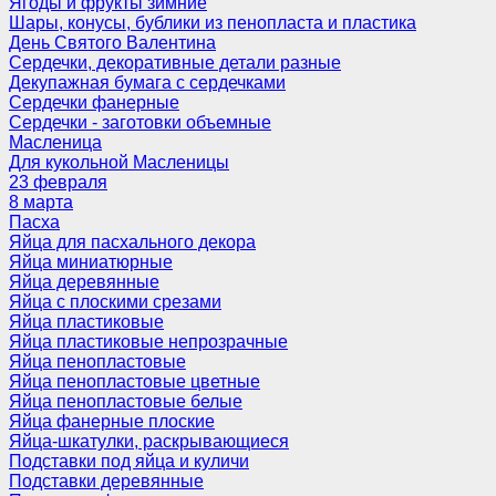
Ягоды и фрукты зимние
Шары, конусы, бублики из пенопласта и пластика
День Святого Валентина
Сердечки, декоративные детали разные
Декупажная бумага с сердечками
Сердечки фанерные
Сердечки - заготовки объемные
Масленица
Для кукольной Масленицы
23 февраля
8 марта
Пасха
Яйца для пасхального декора
Яйца миниатюрные
Яйца деревянные
Яйца с плоскими срезами
Яйца пластиковые
Яйца пластиковые непрозрачные
Яйца пенопластовые
Яйца пенопластовые цветные
Яйца пенопластовые белые
Яйца фанерные плоские
Яйца-шкатулки, раскрывающиеся
Подставки под яйца и куличи
Подставки деревянные