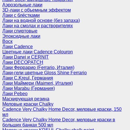
Аэрозольные лаки
3D-лаки с объемным эффектом
Лаки с блёстками
Лаки на водной основе (без запаха)
Лаки на смолах и растворителях
Лаки спиртовые
Эпоксидные лаки
Воск
Лаки Cadence
Цветные лаки Cadence Colouron
Лаки Darwi и CERNIT
Лаки DECOPATCH
Лаки Феррарио (Ferrario, Италия)
Лаки-гели цветные Gloss Shine Ferrario
Лаки C.Kreul, Германия
Лаки Маймери (Maimeri, Италия)
Лаки Marabu (Германия)
Лаки Pebeo
Маскирующая резина
Меловые краски Chalky
Cadence Very Chalky Home Decor, меловые краски, 150
мл
Cadence Very Chalky Home Decor, меловые краски в
больших банках 500 мл