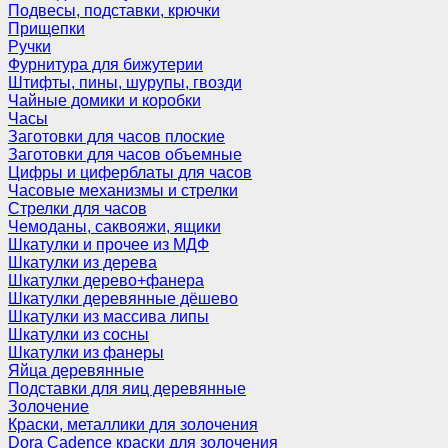
Подвесы, подставки, крючки
Прищепки
Ручки
Фурнитура для бижутерии
Штифты, пины, шурупы, гвозди
Чайные домики и коробки
Часы
Заготовки для часов плоские
Заготовки для часов объемные
Цифры и циферблаты для часов
Часовые механизмы и стрелки
Стрелки для часов
Чемоданы, саквояжи, ящики
Шкатулки и прочее из МДФ
Шкатулки из дерева
Шкатулки дерево+фанера
Шкатулки деревянные дёшево
Шкатулки из массива липы
Шкатулки из сосны
Шкатулки из фанеры
Яйца деревянные
Подставки для яиц деревянные
Золочение
Краски, металлики для золочения
Dora Cadence краски для золочения