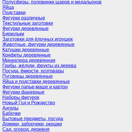
Полусферы, половинки шаров и медальонов
Яйца
Подставки
Фигурки различные
Текстильные заготовки
Фигурки деревянные
Бирюльки
Заготовки для ёлочных игрушек
Животные, фигурки деревянные
Катушки деревянные
Конфеты деревянные
Миниатюра деревянная
Грибы, жёлуди, фрукты из дерева
Посуда, ёмкости, хозтовары
Пуговицы деревянные
Яйца и подставки деревянные
Фигурки папье-маше и картон
Фигурки фанерные
Наборы фигурок
Новый Год и Рождество
Ангелы
Бабочки
Бытовые предметы, посуда
Домики, заборчики, окошки
Сад, огород, деревня