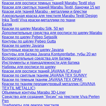
Краски для росписи темных тканей Marabu Textil plus
Краски для светлых тканей Marabu Textil, баночки 15 мл
Краски для тканей Marabu - металлики и блестки
Аэрозольная краска для текстиля Marabu Textil Design
Inka Textil Viva краски-металлики по ткани
Батик
Краски по шелку Marabu Silk, 50 мл
Дополнительные средства для росписи по шелку Marabu
Краски по шелку Pebeo Setasilk
Контуры по шёлку Pebeo Gutta
Краски по шелку Javana
Контурные краски по шелку Javana
Контуры для батика Javana Konturenfarbe, тубы 20 мл
Вспомогательные средства для батика
Инструменты и принадлежности для батика
Наборы для росписи по шелку
Краски для росписи тканей JAVANA (C.Kreul)
Краски по светлым тканям JAVANA TEX SUNNY
Краски по темным тканям JAVANA TEX OPAK
Краски по тканям перламутровый металлик (JAVANA
TEXTIL METALLIC)
Объемные контуры Marabu 3D-Liner
Средство для создания "бусин" на текстиле Viva Perlen
Pen
Трафареты для декора текстиля