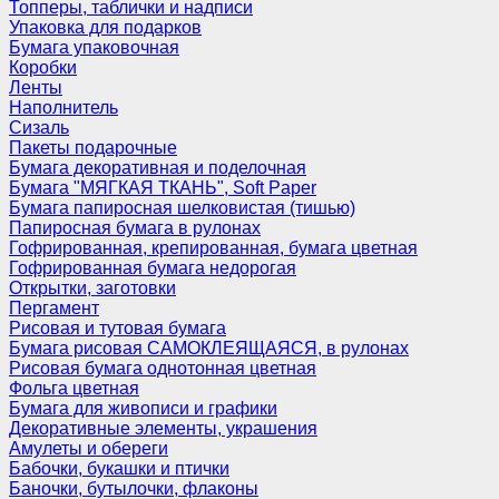
Топперы, таблички и надписи
Упаковка для подарков
Бумага упаковочная
Коробки
Ленты
Наполнитель
Сизаль
Пакеты подарочные
Бумага декоративная и поделочная
Бумага "МЯГКАЯ ТКАНЬ", Soft Paper
Бумага папиросная шелковистая (тишью)
Папиросная бумага в рулонах
Гофрированная, крепированная, бумага цветная
Гофрированная бумага недорогая
Открытки, заготовки
Пергамент
Рисовая и тутовая бумага
Бумага рисовая САМОКЛЕЯЩАЯСЯ, в рулонах
Рисовая бумага однотонная цветная
Фольга цветная
Бумага для живописи и графики
Декоративные элементы, украшения
Амулеты и обереги
Бабочки, букашки и птички
Баночки, бутылочки, флаконы