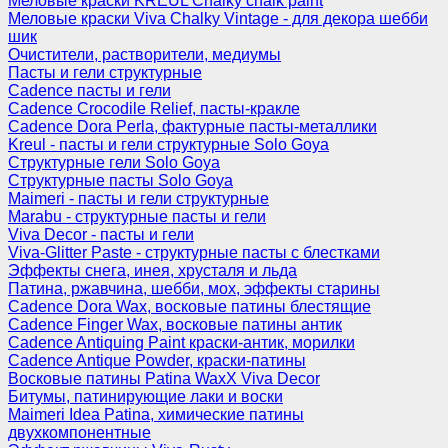
Меловые краски KREUL Chalky chalk paint
Меловые краски Viva Chalky Vintage - для декора шебби
шик
Очистители, растворители, медиумы
Пасты и гели структурные
Cadence пасты и гели
Cadence Crocodile Relief, пасты-кракле
Cadence Dora Perla, фактурные пасты-металлики
Kreul - пасты и гели структурные Solo Goya
Структурные гели Solo Goya
Структурные пасты Solo Goya
Maimeri - пасты и гели структурные
Marabu - структурные пасты и гели
Viva Decor - пасты и гели
Viva-Glitter Paste - структурные пасты с блестками
Эффекты снега, инея, хрусталя и льда
Патина, ржавчина, шебби, мох, эффекты старины
Cadence Dora Wax, восковые патины блестящие
Cadence Finger Wax, восковые патины антик
Сadence Antiquing Paint краски-антик, морилки
Cadence Antique Powder, краски-патины
Восковые патины Patina WaxX Viva Decor
Битумы, патинирующие лаки и воски
Maimeri Idea Patina, химические патины
двухкомпонентные