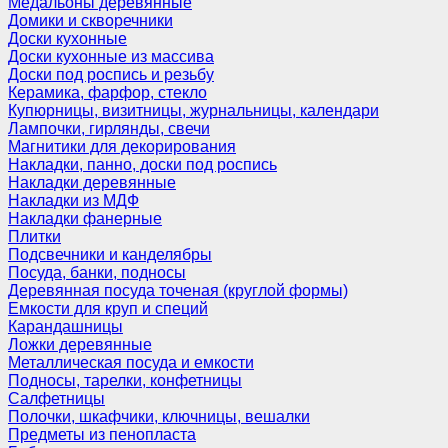
Медальоны деревянные
Домики и скворечники
Доски кухонные
Доски кухонные из массива
Доски под роспись и резьбу
Керамика, фарфор, стекло
Купюрницы, визитницы, журнальницы, календари
Лампочки, гирлянды, свечи
Магнитики для декорирования
Накладки, панно, доски под роспись
Накладки деревянные
Накладки из МДФ
Накладки фанерные
Плитки
Подсвечники и канделябры
Посуда, банки, подносы
Деревянная посуда точеная (круглой формы)
Емкости для круп и специй
Карандашницы
Ложки деревянные
Металлическая посуда и емкости
Подносы, тарелки, конфетницы
Салфетницы
Полочки, шкафчики, ключницы, вешалки
Предметы из пенопласта