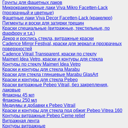
Грунты для фацетных лаков
Микрокракелюрные лаки Viva Mikro Facetten-Lack
(прозрачный и цветные)
Фацетные лаки Viva Decor Facetten-Lack (кракелюр)
Пигменты и воски для затирки трещин
Краски специальные (витражные, текстильные, по
фарфору и т.д.)
Декор и роспись стекла, витражные краски
Cadence Mirror Festival, краски для зеркал и прозрачных
поверхностей
Cadence Vitrail Transparent, краски по стеклу
Maimeri Idea Vetro, краски и контуры для стекла
Контуры по стеклу Maimeri Idea Vetro
Краски и контуры для стекла Marabu
Краски для стекла глянцевые Marabu GlasArt
Краски и контуры для стекла Pebeo
Краски витражные Pebeo Vitrail, без закрепления,
лаковые
Флаконы 45 мл
Флаконы 250 мл
Медиумы и добавки к Pebeo Vitrail
Краски и контуры для стекла под обжиг Pebeo Vitrea 160
Контуры витражные Pebeo Cerne relief
Витражная лента
Контуры витражные