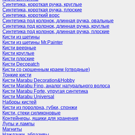
Синтетика, короткая ручка, круглые
Синтетика, короткая ручка, плоские
Синтетика, короткий ворс
Синтетика под колонок, длинная ручка, овальные
Синтетика под колонок, длинная ручка, круглые
Синтетика под колонок, длинная ручка, плоские
Кисти из щетины
Кисти из щетины Mr.Painter
Кисти веерные
Кисти круглые
Кисти плоские
Кисти Decopatch
Кисти со скошенным краем (отводные)
Тонкие кисти
Кисти Marabu Decoration&Hobby
Кисти Marabu Fino, аналог натурального волоса
Кисти Marabu Forte, упругая синтетика
Кисти Marabu Universal
Наборы кистей
Кисти из поролона, губки, спонжи
Кисти, стеки силиконовые
Контейнеры, ящики для хранения
Лупы и лампы
Магниты
Наждачки, абразивы