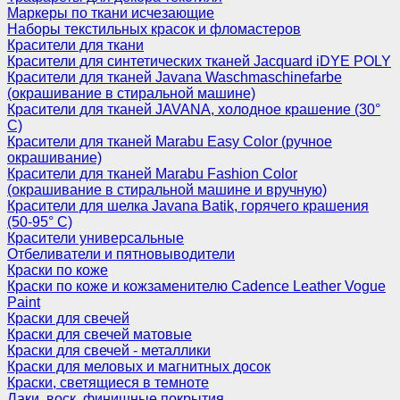
Маркеры по ткани исчезающие
Наборы текстильных красок и фломастеров
Красители для ткани
Красители для синтетических тканей Jacquard iDYE POLY
Красители для тканей Javana Waschmaschinefarbe
(окрашивание в стиральной машине)
Красители для тканей JAVANA, холодное крашение (30°
С)
Красители для тканей Marabu Easy Color (ручное
окрашивание)
Красители для тканей Marabu Fashion Color
(окрашивание в стиральной машине и вручную)
Красители для шелка Javana Batik, горячего крашения
(50-95° С)
Красители универсальные
Отбеливатели и пятновыводители
Краски по коже
Краски по коже и кожзаменителю Cadence Leather Vogue
Paint
Краски для свечей
Краски для свечей матовые
Краски для свечей - металлики
Краски для меловых и магнитных досок
Краски, светящиеся в темноте
Лаки, воск, финишные покрытия