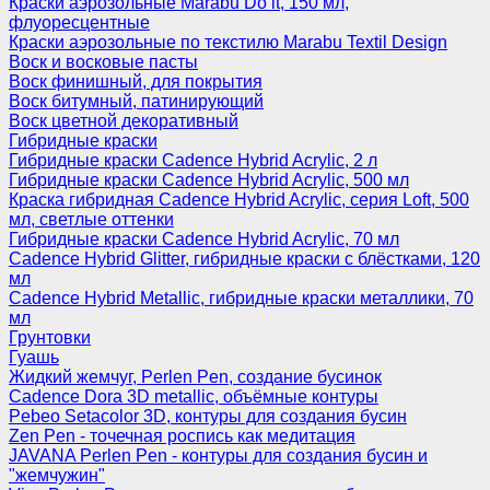
Краски аэрозольные Marabu Do it, 150 мл,
флуоресцентные
Краски аэрозольные по текстилю Marabu Textil Design
Воск и восковые пасты
Воск финишный, для покрытия
Воск битумный, патинирующий
Воск цветной декоративный
Гибридные краски
Гибридные краски Cadence Hybrid Acrylic, 2 л
Гибридные краски Cadence Hybrid Acrylic, 500 мл
Краска гибридная Cadence Hybrid Acrylic, серия Loft, 500
мл, светлые оттенки
Гибридные краски Cadence Hybrid Acrylic, 70 мл
Cadence Hybrid Glitter, гибридные краски с блёстками, 120
мл
Cadence Hybrid Metallic, гибридные краски металлики, 70
мл
Грунтовки
Гуашь
Жидкий жемчуг, Perlen Pen, создание бусинок
Cadence Dora 3D metallic, объёмные контуры
Pebeo Setacolor 3D, контуры для создания бусин
Zen Pen - точечная роспись как медитация
JAVANA Perlen Pen - контуры для создания бусин и
"жемчужин"