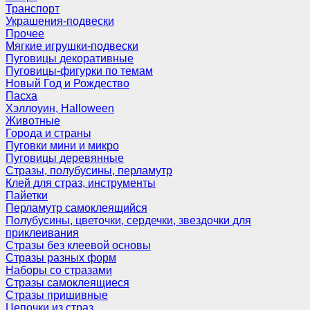
Транспорт
Украшения-подвески
Прочее
Мягкие игрушки-подвески
Пуговицы декоративные
Пуговицы-фигурки по темам
Новый Год и Рождество
Пасха
Хэллоуин, Halloween
Животные
Города и страны
Пуговки мини и микро
Пуговицы деревянные
Стразы, полубусины, перламутр
Клей для страз, инструменты
Пайетки
Перламутр самоклеящийся
Полубусины, цветочки, сердечки, звездочки для
приклеивания
Стразы без клеевой основы
Стразы разных форм
Наборы со стразами
Стразы самоклеящиеся
Стразы пришивные
Цепочки из страз