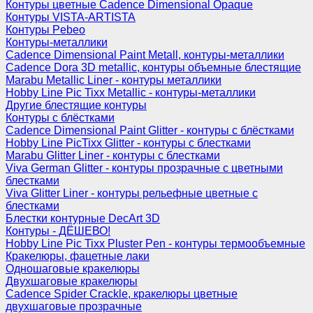
Контуры цветные Cadence Dimensional Opaque
Контуры VISTA-ARTISTA
Контуры Pebeo
Контуры-металлики
Cadence Dimensional Paint Metall, контуры-металлики
Cadence Dora 3D metallic, контуры объемные блестящие
Marabu Metallic Liner - контуры металлики
Hobby Line Pic Tixx Metallic - контуры-металлики
Другие блестящие контуры
Контуры с блёстками
Cadence Dimensional Paint Glitter - контуры с блёстками
Hobby Line PicTixx Glitter - контуры с блестками
Marabu Glitter Liner - контуры с блестками
Viva German Glitter - контуры прозрачные с цветными
блестками
Viva Glitter Liner - контуры рельефные цветные с
блестками
Блестки контурные DecArt 3D
Контуры - ДЁШЕВО!
Hobby Line Pic Tixx Pluster Pen - контуры термообъемные
Кракелюры, фацетные лаки
Одношаговые кракелюры
Двухшаговые кракелюры
Cadence Spider Crackle, кракелюры цветные
двухшаговые прозрачные