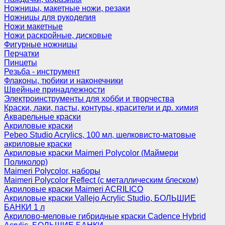
Ножницы, макетные ножи, резаки
Ножницы для рукоделия
Ножи макетные
Ножи раскройные, дисковые
Фигурные ножницы
Перчатки
Пинцеты
Резьба - инструмент
Флаконы, тюбики и наконечники
Швейные принадлежности
Электроинструменты для хобби и творчества
Краски, лаки, пасты, контуры, красители и др. химия
Акварельные краски
Акриловые краски
Pebeo Studio Acrylics, 100 мл, шелковисто-матовые
акриловые краски
Акриловые краски Maimeri Polycolor (Маймери
Поликолор)
Maimeri Polycolor, наборы
Maimeri Polycolor Reflect (с металлическим блеском)
Акриловые краски Maimeri ACRILICO
Акриловые краски Vallejo Acrylic Studio, БОЛЬШИЕ
БАНКИ 1 л
Акрилово-меловые гибридные краски Cadence Hybrid