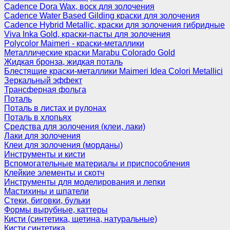
Cadence Dora Wax, воск для золочения
Cadence Water Based Gilding краски для золочения
Cadence Hybrid Metallic, краски для золочения гибридные
Viva Inka Gold, краски-пасты для золочения
Polycolor Maimeri - краски-металлики
Металлические краски Marabu Colorado Gold
Жидкая бронза, жидкая поталь
Блестящие краски-металлики Maimeri Idea Colori Metallici
Зеркальный эффект
Трансферная фольга
Поталь
Поталь в листах и рулонах
Поталь в хлопьях
Средства для золочения (клеи, лаки)
Лаки для золочения
Клеи для золочения (морданы)
Инструменты и кисти
Вспомогательные материалы и приспособления
Клейкие элементы и скотч
Инструменты для моделирования и лепки
Мастихины и шпатели
Стеки, биговки, бульки
Формы вырубные, каттеры
Кисти (синтетика, щетина, натуральные)
Кисти синтетика