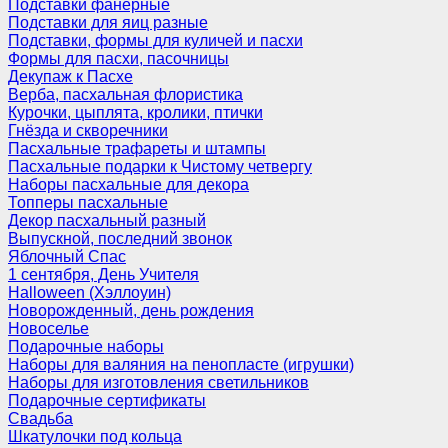
Подставки фанерные
Подставки для яиц разные
Подставки, формы для куличей и пасхи
Формы для пасхи, пасочницы
Декупаж к Пасхе
Верба, пасхальная флористика
Курочки, цыплята, кролики, птички
Гнёзда и скворечники
Пасхальные трафареты и штампы
Пасхальные подарки к Чистому четвергу
Наборы пасхальные для декора
Топперы пасхальные
Декор пасхальный разный
Выпускной, последний звонок
Яблочный Спас
1 сентября, День Учителя
Halloween (Хэллоуин)
Новорожденный, день рождения
Новоселье
Подарочные наборы
Наборы для валяния на пенопласте (игрушки)
Наборы для изготовления светильников
Подарочные сертификаты
Свадьба
Шкатулочки под кольца