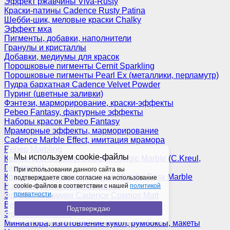
Эффект ржавчины Viva-Rusty
Краски-патины Cadence Rusty Patina
Шебби-шик, меловые краски Chalky
Эффект мха
Пигменты, добавки, наполнители
Гранулы и кристаллы
Добавки, медиумы для красок
Порошковые пигменты Cernit Sparkling
Порошковые пигменты Pearl Ex (металлики, перламутр)
Пудра бархатная Cadence Velvet Powder
Пуринг (цветные заливки)
Фэнтези, марморирование, краски-эффекты
Pebeo Fantasy, фактурные эффекты
Наборы красок Pebeo Fantasy
Мраморные эффекты, марморирование
Cadence Marble Effect, имитация мрамора
Pebeo Marbling
Мы используем cookie-файлы
Краски для марморирования Magic Marble (C.Kreul,
Германия)
При использовании данного сайта вы
Краски для марморирования Marabu Easy Marble
подтверждаете свое согласие на использование
Наборы для марморирования
cookie-файлов в соответствии с нашей
политикой
приватности
.
Эффект керамики Cadence Cosmos Matt
Венецианская штукатурка
Подтверждаю
Эффекты разные
Миниатюра, изготовление кукол, румбоксы, макеты