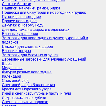
Ленты и бантики
Надписи, наклейки, рамки, бирки
Подвески для бижутерии и новогодних игрушек
Пуговицы новогодние
Прочее новогоднее
Декупаж к Новому Году
Для декупажа на шарах и медальонах
Ёлочные украшения
Заготовки для новогодних игрушек, украшений и
подарков
Емкости для снежных шаров
Ёлочки и конусы
Заготовки для ёлочных игрушек
Деревянные заготовки для ёлочных украшений
Шары
Медальоны
Фигурки разные новогодние
Календари
Снег, иней, лёд
Снег, иней, лёд в баллончиках
Краски для морозного узора
Иней и снег - структурные пасты и гели
Лёд - кристаллы и кубики
Снег в хлопьях и шариках