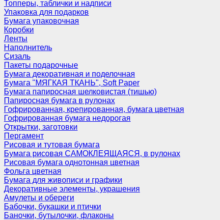
Топперы, таблички и надписи
Упаковка для подарков
Бумага упаковочная
Коробки
Ленты
Наполнитель
Сизаль
Пакеты подарочные
Бумага декоративная и поделочная
Бумага "МЯГКАЯ ТКАНЬ", Soft Paper
Бумага папиросная шелковистая (тишью)
Папиросная бумага в рулонах
Гофрированная, крепированная, бумага цветная
Гофрированная бумага недорогая
Открытки, заготовки
Пергамент
Рисовая и тутовая бумага
Бумага рисовая САМОКЛЕЯЩАЯСЯ, в рулонах
Рисовая бумага однотонная цветная
Фольга цветная
Бумага для живописи и графики
Декоративные элементы, украшения
Амулеты и обереги
Бабочки, букашки и птички
Баночки, бутылочки, флаконы