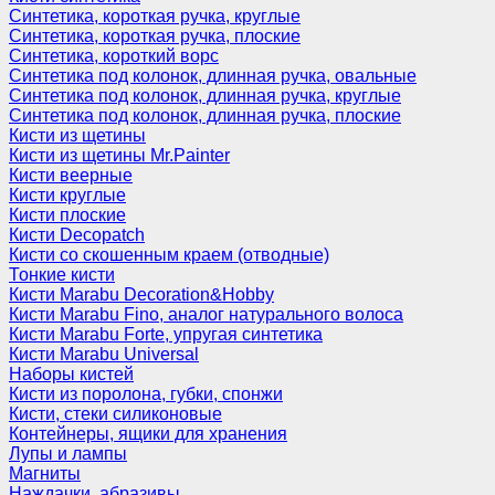
Синтетика, короткая ручка, круглые
Синтетика, короткая ручка, плоские
Синтетика, короткий ворс
Синтетика под колонок, длинная ручка, овальные
Синтетика под колонок, длинная ручка, круглые
Синтетика под колонок, длинная ручка, плоские
Кисти из щетины
Кисти из щетины Mr.Painter
Кисти веерные
Кисти круглые
Кисти плоские
Кисти Decopatch
Кисти со скошенным краем (отводные)
Тонкие кисти
Кисти Marabu Decoration&Hobby
Кисти Marabu Fino, аналог натурального волоса
Кисти Marabu Forte, упругая синтетика
Кисти Marabu Universal
Наборы кистей
Кисти из поролона, губки, спонжи
Кисти, стеки силиконовые
Контейнеры, ящики для хранения
Лупы и лампы
Магниты
Наждачки, абразивы