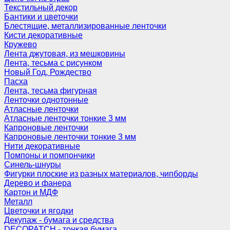
Текстильный декор
Бантики и цветочки
Блестящие, металлизированные ленточки
Кисти декоративные
Кружево
Лента джутовая, из мешковины
Лента, тесьма с рисунком
Новый Год, Рождество
Пасха
Лента, тесьма фигурная
Ленточки однотонные
Атласные ленточки
Атласные ленточки тонкие 3 мм
Капроновые ленточки
Капроновые ленточки тонкие 3 мм
Нити декоративные
Помпоны и помпончики
Синель-шнуры
Фигурки плоские из разных материалов, чипборды
Дерево и фанера
Картон и МДФ
Металл
Цветочки и ягодки
Декупаж - бумага и средства
DECOPATCH - тонкая бумага