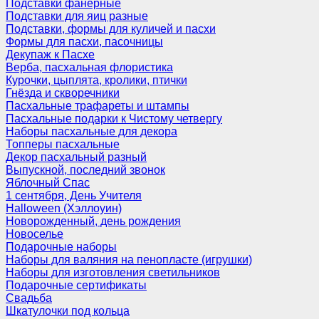
Подставки фанерные
Подставки для яиц разные
Подставки, формы для куличей и пасхи
Формы для пасхи, пасочницы
Декупаж к Пасхе
Верба, пасхальная флористика
Курочки, цыплята, кролики, птички
Гнёзда и скворечники
Пасхальные трафареты и штампы
Пасхальные подарки к Чистому четвергу
Наборы пасхальные для декора
Топперы пасхальные
Декор пасхальный разный
Выпускной, последний звонок
Яблочный Спас
1 сентября, День Учителя
Halloween (Хэллоуин)
Новорожденный, день рождения
Новоселье
Подарочные наборы
Наборы для валяния на пенопласте (игрушки)
Наборы для изготовления светильников
Подарочные сертификаты
Свадьба
Шкатулочки под кольца