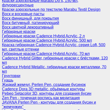
Краски аэрозольные Marabu Do it, 150 мл,
флуоресцентные
Краски аэрозольные по текстилю Marabu Textil Design
Воск и восковые пасты
Воск финишный, для покрытия
Воск битумный, патинирующий
Воск цветной декоративный
Гибридные краски
Гибридные краски Cadence Hybrid Acrylic, 2 л
Гибридные краски Cadence Hybrid Acrylic, 500 мл
Краска гибридная Cadence Hybrid Acrylic, серия Loft, 500
мл, светлые оттенки
Гибридные краски Cadence Hybrid Acrylic, 70 мл
Cadence Hybrid Glitter, гибридные краски с блёстками, 120
мл
Cadence Hybrid Metallic, гибридные краски металлики, 70
мл
Грунтовки
Гуашь
Жидкий жемчуг, Perlen Pen, создание бусинок
Cadence Dora 3D metallic, объёмные контуры
Pebeo Setacolor 3D, контуры для создания бусин
Zen Pen - точечная роспись как медитация
JAVANA Perlen Pen - контуры для создания бусин и
"жемчужин"