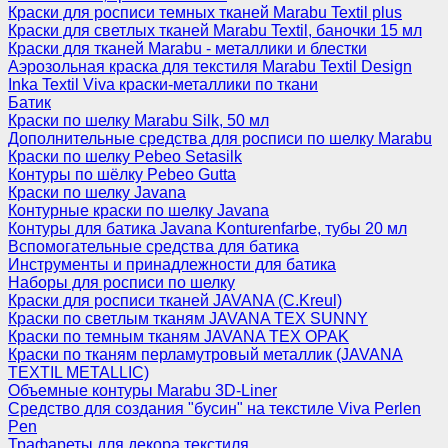
Краски для росписи темных тканей Marabu Textil plus
Краски для светлых тканей Marabu Textil, баночки 15 мл
Краски для тканей Marabu - металлики и блестки
Аэрозольная краска для текстиля Marabu Textil Design
Inka Textil Viva краски-металлики по ткани
Батик
Краски по шелку Marabu Silk, 50 мл
Дополнительные средства для росписи по шелку Marabu
Краски по шелку Pebeo Setasilk
Контуры по шёлку Pebeo Gutta
Краски по шелку Javana
Контурные краски по шелку Javana
Контуры для батика Javana Konturenfarbe, тубы 20 мл
Вспомогательные средства для батика
Инструменты и принадлежности для батика
Наборы для росписи по шелку
Краски для росписи тканей JAVANA (C.Kreul)
Краски по светлым тканям JAVANA TEX SUNNY
Краски по темным тканям JAVANA TEX OPAK
Краски по тканям перламутровый металлик (JAVANA
TEXTIL METALLIC)
Объемные контуры Marabu 3D-Liner
Средство для создания "бусин" на текстиле Viva Perlen
Pen
Трафареты для декора текстиля