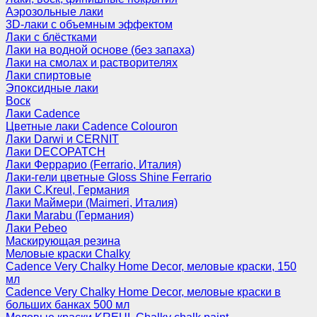
Аэрозольные лаки
3D-лаки с объемным эффектом
Лаки с блёстками
Лаки на водной основе (без запаха)
Лаки на смолах и растворителях
Лаки спиртовые
Эпоксидные лаки
Воск
Лаки Cadence
Цветные лаки Cadence Colouron
Лаки Darwi и CERNIT
Лаки DECOPATCH
Лаки Феррарио (Ferrario, Италия)
Лаки-гели цветные Gloss Shine Ferrario
Лаки C.Kreul, Германия
Лаки Маймери (Maimeri, Италия)
Лаки Marabu (Германия)
Лаки Pebeo
Маскирующая резина
Меловые краски Chalky
Cadence Very Chalky Home Decor, меловые краски, 150
мл
Cadence Very Chalky Home Decor, меловые краски в
больших банках 500 мл