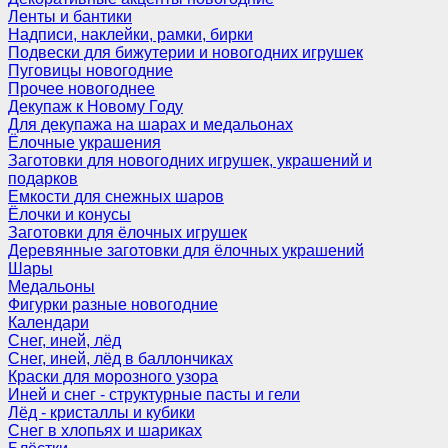
Ленты и бантики
Надписи, наклейки, рамки, бирки
Подвески для бижутерии и новогодних игрушек
Пуговицы новогодние
Прочее новогоднее
Декупаж к Новому Году
Для декупажа на шарах и медальонах
Ёлочные украшения
Заготовки для новогодних игрушек, украшений и
подарков
Емкости для снежных шаров
Ёлочки и конусы
Заготовки для ёлочных игрушек
Деревянные заготовки для ёлочных украшений
Шары
Медальоны
Фигурки разные новогодние
Календари
Снег, иней, лёд
Снег, иней, лёд в баллончиках
Краски для морозного узора
Иней и снег - структурные пасты и гели
Лёд - кристаллы и кубики
Снег в хлопьях и шариках