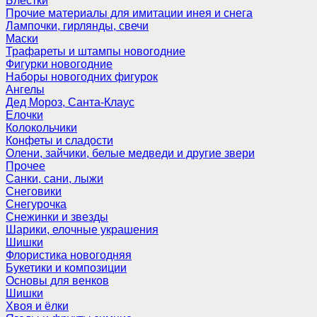
Блёстки
Прочие материалы для имитации инея и снега
Лампочки, гирлянды, свечи
Маски
Трафареты и штампы новогодние
Фигурки новогодние
Наборы новогодних фигурок
Ангелы
Дед Мороз, Санта-Клаус
Елочки
Колокольчики
Конфеты и сладости
Олени, зайчики, белые медведи и другие звери
Прочее
Санки, сани, лыжи
Снеговики
Снегурочка
Снежинки и звезды
Шарики, елочные украшения
Шишки
Флористика новогодняя
Букетики и композиции
Основы для венков
Шишки
Хвоя и ёлки