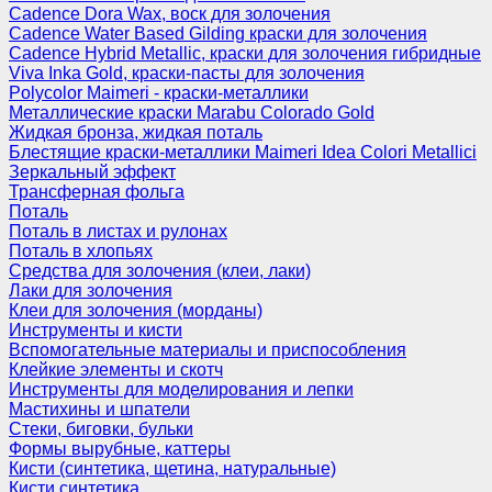
Cadence Dora Wax, воск для золочения
Cadence Water Based Gilding краски для золочения
Cadence Hybrid Metallic, краски для золочения гибридные
Viva Inka Gold, краски-пасты для золочения
Polycolor Maimeri - краски-металлики
Металлические краски Marabu Colorado Gold
Жидкая бронза, жидкая поталь
Блестящие краски-металлики Maimeri Idea Colori Metallici
Зеркальный эффект
Трансферная фольга
Поталь
Поталь в листах и рулонах
Поталь в хлопьях
Средства для золочения (клеи, лаки)
Лаки для золочения
Клеи для золочения (морданы)
Инструменты и кисти
Вспомогательные материалы и приспособления
Клейкие элементы и скотч
Инструменты для моделирования и лепки
Мастихины и шпатели
Стеки, биговки, бульки
Формы вырубные, каттеры
Кисти (синтетика, щетина, натуральные)
Кисти синтетика