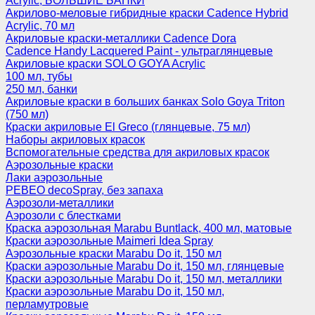
Acrylic, БОЛЬШИЕ БАНКИ
Акрилово-меловые гибридные краски Cadence Hybrid
Acrylic, 70 мл
Акриловые краски-металлики Cadence Dora
Cadence Handy Lacquered Paint - ультраглянцевые
Акриловые краски SOLO GOYA Acrylic
100 мл, тубы
250 мл, банки
Акриловые краски в больших банках Solo Goya Triton
(750 мл)
Краски акриловые El Greco (глянцевые, 75 мл)
Наборы акриловых красок
Вспомогательные средства для акриловых красок
Аэрозольные краски
Лаки аэрозольные
PEBEO decoSpray, без запаха
Аэрозоли-металлики
Аэрозоли с блестками
Краска аэрозольная Marabu Buntlack, 400 мл, матовые
Краски аэрозольные Maimeri Idea Spray
Аэрозольные краски Marabu Do it, 150 мл
Краски аэрозольные Marabu Do it, 150 мл, глянцевые
Краски аэрозольные Marabu Do it, 150 мл, металлики
Краски аэрозольные Marabu Do it, 150 мл,
перламутровые