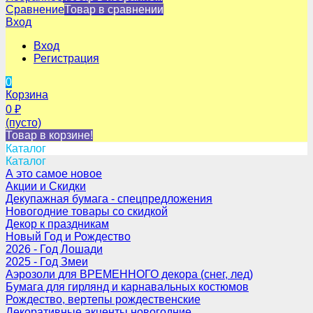
Сравнение
Товар в сравнении
Вход
Вход
Регистрация
0
Корзина
0
₽
(пусто)
Товар в корзине!
Каталог
Каталог
А это самое новое
Акции и Скидки
Декупажная бумага - спецпредложения
Новогодние товары со скидкой
Декор к праздникам
Новый Год и Рождество
2026 - Год Лошади
2025 - Год Змеи
Аэрозоли для ВРЕМЕННОГО декора (снег, лед)
Бумага для гирлянд и карнавальных костюмов
Рождество, вертепы рождественские
Декоративные акценты новогодние