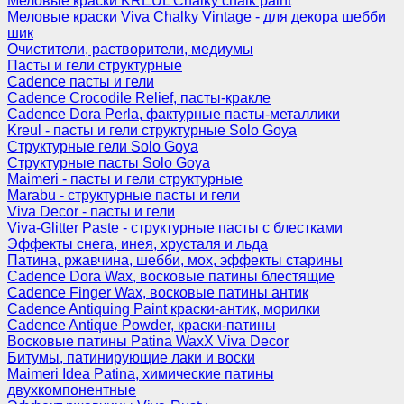
Меловые краски KREUL Chalky chalk paint
Меловые краски Viva Chalky Vintage - для декора шебби
шик
Очистители, растворители, медиумы
Пасты и гели структурные
Cadence пасты и гели
Cadence Crocodile Relief, пасты-кракле
Cadence Dora Perla, фактурные пасты-металлики
Kreul - пасты и гели структурные Solo Goya
Структурные гели Solo Goya
Структурные пасты Solo Goya
Maimeri - пасты и гели структурные
Marabu - структурные пасты и гели
Viva Decor - пасты и гели
Viva-Glitter Paste - структурные пасты с блестками
Эффекты снега, инея, хрусталя и льда
Патина, ржавчина, шебби, мох, эффекты старины
Cadence Dora Wax, восковые патины блестящие
Cadence Finger Wax, восковые патины антик
Сadence Antiquing Paint краски-антик, морилки
Cadence Antique Powder, краски-патины
Восковые патины Patina WaxX Viva Decor
Битумы, патинирующие лаки и воски
Maimeri Idea Patina, химические патины
двухкомпонентные