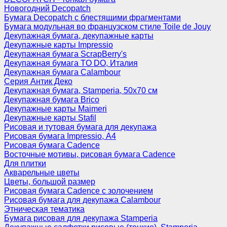
Новогодний Decopatch
Бумага Decopatch с блестящими фрагментами
Бумага модульная во французском стиле Toile de Jouy
Декупажная бумага, декупажные карты
Декупажные карты Impressio
Декупажная бумага ScrapBerry's
Декупажная бумага TO DO, Италия
Декупажная бумага Calambour
Серия Антик Деко
Декупажная бумага, Stamperia, 50х70 см
Декупажная бумага Brico
Декупажные карты Maimeri
Декупажные карты Stafil
Рисовая и тутовая бумага для декупажа
Рисовая бумага Impressio, А4
Рисовая бумага Cadence
Восточные мотивы, рисовая бумага Cadence
Для плитки
Акварельные цветы
Цветы, большой размер
Рисовая бумага Cadence c золочением
Рисовая бумага для декупажа Calambour
Этническая тематика
Бумага рисовая для декупажа Stamperia