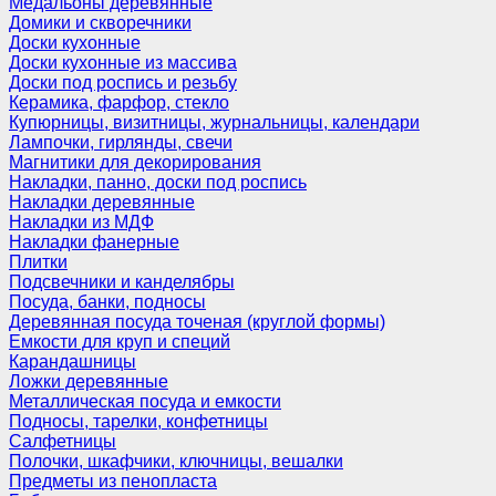
Медальоны деревянные
Домики и скворечники
Доски кухонные
Доски кухонные из массива
Доски под роспись и резьбу
Керамика, фарфор, стекло
Купюрницы, визитницы, журнальницы, календари
Лампочки, гирлянды, свечи
Магнитики для декорирования
Накладки, панно, доски под роспись
Накладки деревянные
Накладки из МДФ
Накладки фанерные
Плитки
Подсвечники и канделябры
Посуда, банки, подносы
Деревянная посуда точеная (круглой формы)
Емкости для круп и специй
Карандашницы
Ложки деревянные
Металлическая посуда и емкости
Подносы, тарелки, конфетницы
Салфетницы
Полочки, шкафчики, ключницы, вешалки
Предметы из пенопласта