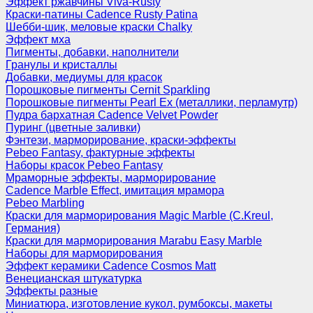
Эффект ржавчины Viva-Rusty
Краски-патины Cadence Rusty Patina
Шебби-шик, меловые краски Chalky
Эффект мха
Пигменты, добавки, наполнители
Гранулы и кристаллы
Добавки, медиумы для красок
Порошковые пигменты Cernit Sparkling
Порошковые пигменты Pearl Ex (металлики, перламутр)
Пудра бархатная Cadence Velvet Powder
Пуринг (цветные заливки)
Фэнтези, марморирование, краски-эффекты
Pebeo Fantasy, фактурные эффекты
Наборы красок Pebeo Fantasy
Мраморные эффекты, марморирование
Cadence Marble Effect, имитация мрамора
Pebeo Marbling
Краски для марморирования Magic Marble (C.Kreul,
Германия)
Краски для марморирования Marabu Easy Marble
Наборы для марморирования
Эффект керамики Cadence Cosmos Matt
Венецианская штукатурка
Эффекты разные
Миниатюра, изготовление кукол, румбоксы, макеты