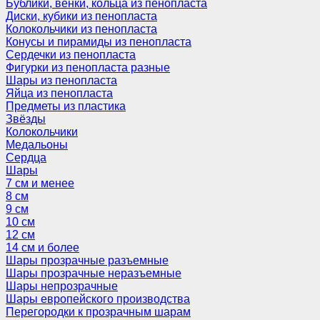
Бублики, венки, кольца из пенопласта
Диски, кубики из пенопласта
Колокольчики из пенопласта
Конусы и пирамиды из пенопласта
Сердечки из пенопласта
Фигурки из пенопласта разные
Шары из пенопласта
Яйца из пенопласта
Предметы из пластика
Звёзды
Колокольчики
Медальоны
Сердца
Шары
7 см и менее
8 см
9 см
10 см
12 см
14 см и более
Шары прозрачные разъемные
Шары прозрачные неразъемные
Шары непрозрачные
Шары европейского производства
Перегородки к прозрачным шарам