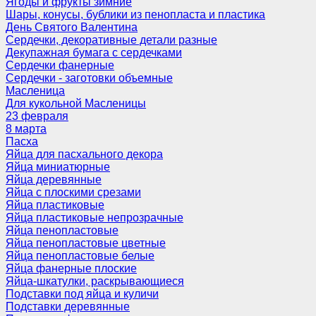
Ягоды и фрукты зимние
Шары, конусы, бублики из пенопласта и пластика
День Святого Валентина
Сердечки, декоративные детали разные
Декупажная бумага с сердечками
Сердечки фанерные
Сердечки - заготовки объемные
Масленица
Для кукольной Масленицы
23 февраля
8 марта
Пасха
Яйца для пасхального декора
Яйца миниатюрные
Яйца деревянные
Яйца с плоскими срезами
Яйца пластиковые
Яйца пластиковые непрозрачные
Яйца пенопластовые
Яйца пенопластовые цветные
Яйца пенопластовые белые
Яйца фанерные плоские
Яйца-шкатулки, раскрывающиеся
Подставки под яйца и куличи
Подставки деревянные