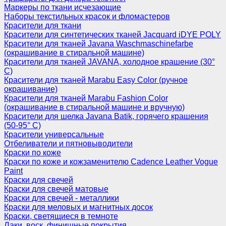
Маркеры по ткани исчезающие
Наборы текстильных красок и фломастеров
Красители для ткани
Красители для синтетических тканей Jacquard iDYE POLY
Красители для тканей Javana Waschmaschinefarbe
(окрашивание в стиральной машине)
Красители для тканей JAVANA, холодное крашение (30°
С)
Красители для тканей Marabu Easy Color (ручное
окрашивание)
Красители для тканей Marabu Fashion Color
(окрашивание в стиральной машине и вручную)
Красители для шелка Javana Batik, горячего крашения
(50-95° С)
Красители универсальные
Отбеливатели и пятновыводители
Краски по коже
Краски по коже и кожзаменителю Cadence Leather Vogue
Paint
Краски для свечей
Краски для свечей матовые
Краски для свечей - металлики
Краски для меловых и магнитных досок
Краски, светящиеся в темноте
Лаки, воск, финишные покрытия