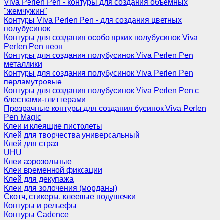
Viva Perlen Pen - контуры для создания объемных
"жемчужин"
Контуры Viva Perlen Pen - для создания цветных
полубусинок
Контуры для создания особо ярких полубусинок Viva
Perlen Pen неон
Контуры для создания полубусинок Viva Perlen Pen
металлики
Контуры для создания полубусинок Viva Perlen Pen
перламутровые
Контуры для создания полубусинок Viva Perlen Pen с
блестками-глиттерами
Прозрачные контуры для создания бусинок Viva Perlen
Pen Magic
Клеи и клеящие пистолеты
Клей для творчества универсальный
Клей для страз
UHU
Клеи аэрозольные
Клеи временной фиксации
Клей для декупажа
Клеи для золочения (морданы)
Скотч, стикеры, клеевые подушечки
Контуры и рельефы
Контуры Cadence