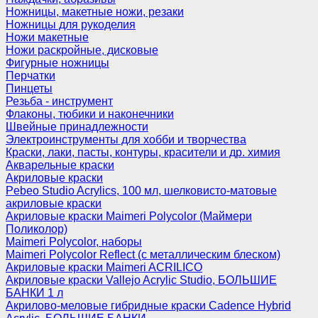
Ножницы, макетные ножи, резаки
Ножницы для рукоделия
Ножи макетные
Ножи раскройные, дисковые
Фигурные ножницы
Перчатки
Пинцеты
Резьба - инструмент
Флаконы, тюбики и наконечники
Швейные принадлежности
Электроинструменты для хобби и творчества
Краски, лаки, пасты, контуры, красители и др. химия
Акварельные краски
Акриловые краски
Pebeo Studio Acrylics, 100 мл, шелковисто-матовые
акриловые краски
Акриловые краски Maimeri Polycolor (Маймери
Поликолор)
Maimeri Polycolor, наборы
Maimeri Polycolor Reflect (с металлическим блеском)
Акриловые краски Maimeri ACRILICO
Акриловые краски Vallejo Acrylic Studio, БОЛЬШИЕ
БАНКИ 1 л
Акрилово-меловые гибридные краски Cadence Hybrid