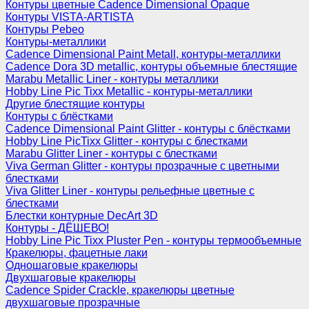
Контуры цветные Cadence Dimensional Opaque
Контуры VISTA-ARTISTA
Контуры Pebeo
Контуры-металлики
Cadence Dimensional Paint Metall, контуры-металлики
Cadence Dora 3D metallic, контуры объемные блестящие
Marabu Metallic Liner - контуры металлики
Hobby Line Pic Tixx Metallic - контуры-металлики
Другие блестящие контуры
Контуры с блёстками
Cadence Dimensional Paint Glitter - контуры с блёстками
Hobby Line PicTixx Glitter - контуры с блестками
Marabu Glitter Liner - контуры с блестками
Viva German Glitter - контуры прозрачные с цветными
блестками
Viva Glitter Liner - контуры рельефные цветные с
блестками
Блестки контурные DecArt 3D
Контуры - ДЁШЕВО!
Hobby Line Pic Tixx Pluster Pen - контуры термообъемные
Кракелюры, фацетные лаки
Одношаговые кракелюры
Двухшаговые кракелюры
Cadence Spider Crackle, кракелюры цветные
двухшаговые прозрачные