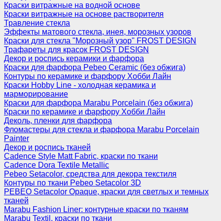
Краски витражные на водной основе
Краски витражные на основе растворителя
Травление стекла
Эффекты матового стекла, инея, морозных узоров
Краски для стекла "Морозный узор" FROST DESIGN
Трафареты для красок FROST DESIGN
Декор и роспись керамики и фарфора
Краски для фарфора Pebeo Ceramic (без обжига)
Контуры по керамике и фарфору Хобби Лайн
Краски Hobby Line - холодная керамика и
марморирование
Краски для фарфора Marabu Porcelain (без обжига)
Краски по керамике и фарфору Хобби Лайн
Деколь, пленки для фарфора
Фломастеры для стекла и фарфора Marabu Porcelain
Painter
Декор и роспись тканей
Cadence Style Matt Fabric, краски по ткани
Cadence Dora Textile Metallic
Pebeo Setacolor, средства для декора текстиля
Контуры по ткани Pebeo Setacolor 3D
PEBEO Setacolor Opaque, краски для светлых и темных
тканей
Marabu Fashion Liner: контурные краски по тканям
Marabu Textil, краски по ткани