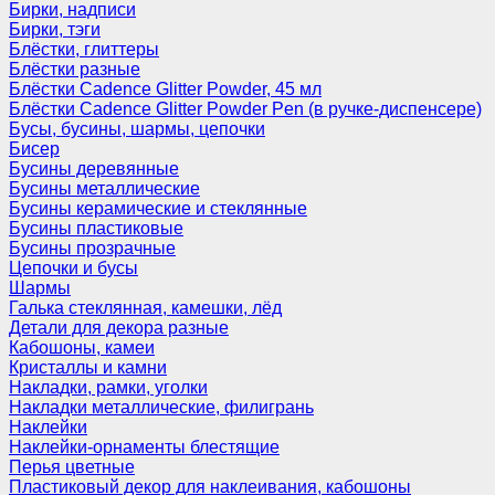
Бирки, надписи
Бирки, тэги
Блёстки, глиттеры
Блёстки разные
Блёстки Cadence Glitter Powder, 45 мл
Блёстки Cadence Glitter Powder Pen (в ручке-диспенсере)
Бусы, бусины, шармы, цепочки
Бисер
Бусины деревянные
Бусины металлические
Бусины керамические и стеклянные
Бусины пластиковые
Бусины прозрачные
Цепочки и бусы
Шармы
Галька стеклянная, камешки, лёд
Детали для декора разные
Кабошоны, камеи
Кристаллы и камни
Накладки, рамки, уголки
Накладки металлические, филигрань
Наклейки
Наклейки-орнаменты блестящие
Перья цветные
Пластиковый декор для наклеивания, кабошоны