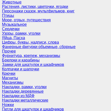
Животные
Растения, листики, цветочки, ягодки
Персонажи сказок, мультфильмов, книг
Птицы
Море, отдых, путешествия
Музыкальное
Сердечки
Узоры, рамки, уголки
Яйца, Пасха
Цифры, буквы, надписи, слова
Фанерные фигурки объемные, сборные
Прочее
Фурнитура, крепеж, механизмы
Брелоки и карабины
Замки для шкатулок и шкафчиков
Колпачки и шапочки
Крючки
Магниты
Механизмы
Накладки, рамки, уголки
Накладки деревянные
Накладки из МДФ
Накладки металлические
Ножки
Петли для шкатулок и шкафчиков