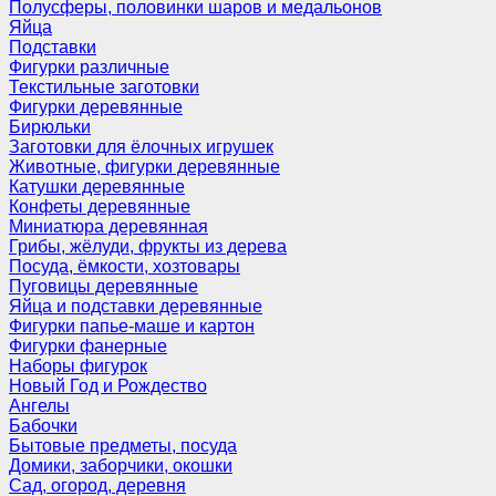
Полусферы, половинки шаров и медальонов
Яйца
Подставки
Фигурки различные
Текстильные заготовки
Фигурки деревянные
Бирюльки
Заготовки для ёлочных игрушек
Животные, фигурки деревянные
Катушки деревянные
Конфеты деревянные
Миниатюра деревянная
Грибы, жёлуди, фрукты из дерева
Посуда, ёмкости, хозтовары
Пуговицы деревянные
Яйца и подставки деревянные
Фигурки папье-маше и картон
Фигурки фанерные
Наборы фигурок
Новый Год и Рождество
Ангелы
Бабочки
Бытовые предметы, посуда
Домики, заборчики, окошки
Сад, огород, деревня