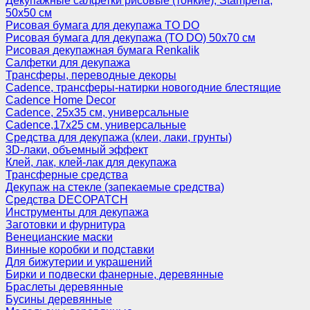
Декупажные салфетки рисовые (тонкие), Stamperia,
50х50 см
Рисовая бумага для декупажа TO DO
Рисовая бумага для декупажа (TO DO) 50х70 см
Рисовая декупажная бумага Renkalik
Салфетки для декупажа
Трансферы, переводные декоры
Cadence, трансферы-натирки новогодние блестящие
Cadence Home Decor
Cadence, 25х35 см, универсальные
Cadence,17х25 см, универсальные
Средства для декупажа (клеи, лаки, грунты)
3D-лаки, объемный эффект
Клей, лак, клей-лак для декупажа
Трансферные средства
Декупаж на стекле (запекаемые средства)
Средства DECOPATCH
Инструменты для декупажа
Заготовки и фурнитура
Венецианские маски
Винные коробки и подставки
Для бижутерии и украшений
Бирки и подвески фанерные, деревянные
Браслеты деревянные
Бусины деревянные