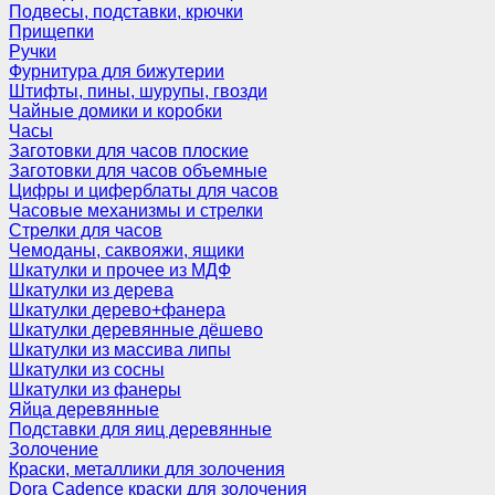
Подвесы, подставки, крючки
Прищепки
Ручки
Фурнитура для бижутерии
Штифты, пины, шурупы, гвозди
Чайные домики и коробки
Часы
Заготовки для часов плоские
Заготовки для часов объемные
Цифры и циферблаты для часов
Часовые механизмы и стрелки
Стрелки для часов
Чемоданы, саквояжи, ящики
Шкатулки и прочее из МДФ
Шкатулки из дерева
Шкатулки дерево+фанера
Шкатулки деревянные дёшево
Шкатулки из массива липы
Шкатулки из сосны
Шкатулки из фанеры
Яйца деревянные
Подставки для яиц деревянные
Золочение
Краски, металлики для золочения
Dora Cadence краски для золочения