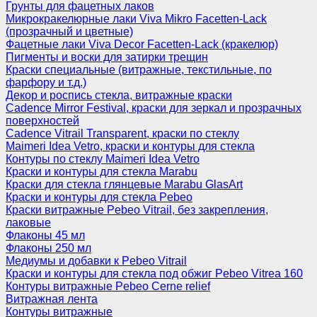
Грунты для фацетных лаков
Микрокракелюрные лаки Viva Mikro Facetten-Lack
(прозрачный и цветные)
Фацетные лаки Viva Decor Facetten-Lack (кракелюр)
Пигменты и воски для затирки трещин
Краски специальные (витражные, текстильные, по
фарфору и т.д.)
Декор и роспись стекла, витражные краски
Cadence Mirror Festival, краски для зеркал и прозрачных
поверхностей
Cadence Vitrail Transparent, краски по стеклу
Maimeri Idea Vetro, краски и контуры для стекла
Контуры по стеклу Maimeri Idea Vetro
Краски и контуры для стекла Marabu
Краски для стекла глянцевые Marabu GlasArt
Краски и контуры для стекла Pebeo
Краски витражные Pebeo Vitrail, без закрепления,
лаковые
Флаконы 45 мл
Флаконы 250 мл
Медиумы и добавки к Pebeo Vitrail
Краски и контуры для стекла под обжиг Pebeo Vitrea 160
Контуры витражные Pebeo Cerne relief
Витражная лента
Контуры витражные