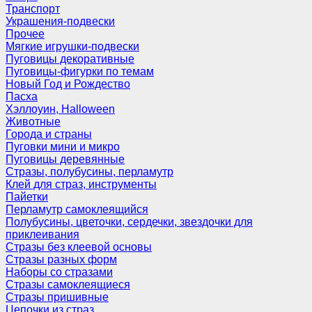
Транспорт
Украшения-подвески
Прочее
Мягкие игрушки-подвески
Пуговицы декоративные
Пуговицы-фигурки по темам
Новый Год и Рождество
Пасха
Хэллоуин, Halloween
Животные
Города и страны
Пуговки мини и микро
Пуговицы деревянные
Стразы, полубусины, перламутр
Клей для страз, инструменты
Пайетки
Перламутр самоклеящийся
Полубусины, цветочки, сердечки, звездочки для
приклеивания
Стразы без клеевой основы
Стразы разных форм
Наборы со стразами
Стразы самоклеящиеся
Стразы пришивные
Цепочки из страз