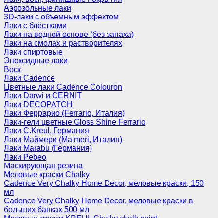
Аэрозольные лаки
3D-лаки с объемным эффектом
Лаки с блёстками
Лаки на водной основе (без запаха)
Лаки на смолах и растворителях
Лаки спиртовые
Эпоксидные лаки
Воск
Лаки Cadence
Цветные лаки Cadence Colouron
Лаки Darwi и CERNIT
Лаки DECOPATCH
Лаки Феррарио (Ferrario, Италия)
Лаки-гели цветные Gloss Shine Ferrario
Лаки C.Kreul, Германия
Лаки Маймери (Maimeri, Италия)
Лаки Marabu (Германия)
Лаки Pebeo
Маскирующая резина
Меловые краски Chalky
Cadence Very Chalky Home Decor, меловые краски, 150
мл
Cadence Very Chalky Home Decor, меловые краски в
больших банках 500 мл