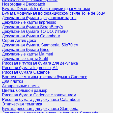
Новогодний Decopatch
Бумага Decopatch с блестящими фрагментами
Бумага модульная во французском стиле Toile de Jouy
Декупажная бумага, декупажные карты
Декупажные карты Impressio
Декупажная бумага ScrapBerry's
Декупажная бумага TO DO, Италия
Декупажная бумага Calambour
Серия Антик Деко
Декупажная бумага, Stamperia, 50х70 см
Декупажная бумага Brico
Декупажные карты Maimeri
Декупажные карты Stafil
Рисовая и тутовая бумага для декупажа
Рисовая бумага Impressio, А4
Рисовая бумага Cadence
Восточные мотивы, рисовая бумага Cadence
Для плитки
Акварельные цветы
Цветы, большой размер
Рисовая бумага Cadence c золочением
Рисовая бумага для декупажа Calambour
Этническая тематика
Бумага рисовая для декупажа Stamperia