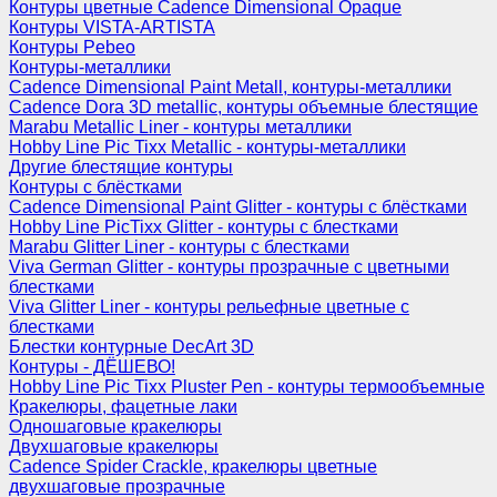
Контуры цветные Cadence Dimensional Opaque
Контуры VISTA-ARTISTA
Контуры Pebeo
Контуры-металлики
Cadence Dimensional Paint Metall, контуры-металлики
Cadence Dora 3D metallic, контуры объемные блестящие
Marabu Metallic Liner - контуры металлики
Hobby Line Pic Tixx Metallic - контуры-металлики
Другие блестящие контуры
Контуры с блёстками
Cadence Dimensional Paint Glitter - контуры с блёстками
Hobby Line PicTixx Glitter - контуры с блестками
Marabu Glitter Liner - контуры с блестками
Viva German Glitter - контуры прозрачные с цветными
блестками
Viva Glitter Liner - контуры рельефные цветные с
блестками
Блестки контурные DecArt 3D
Контуры - ДЁШЕВО!
Hobby Line Pic Tixx Pluster Pen - контуры термообъемные
Кракелюры, фацетные лаки
Одношаговые кракелюры
Двухшаговые кракелюры
Cadence Spider Crackle, кракелюры цветные
двухшаговые прозрачные