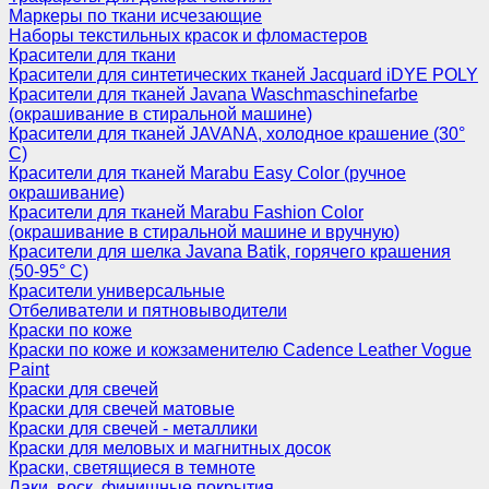
Маркеры по ткани исчезающие
Наборы текстильных красок и фломастеров
Красители для ткани
Красители для синтетических тканей Jacquard iDYE POLY
Красители для тканей Javana Waschmaschinefarbe
(окрашивание в стиральной машине)
Красители для тканей JAVANA, холодное крашение (30°
С)
Красители для тканей Marabu Easy Color (ручное
окрашивание)
Красители для тканей Marabu Fashion Color
(окрашивание в стиральной машине и вручную)
Красители для шелка Javana Batik, горячего крашения
(50-95° С)
Красители универсальные
Отбеливатели и пятновыводители
Краски по коже
Краски по коже и кожзаменителю Cadence Leather Vogue
Paint
Краски для свечей
Краски для свечей матовые
Краски для свечей - металлики
Краски для меловых и магнитных досок
Краски, светящиеся в темноте
Лаки, воск, финишные покрытия