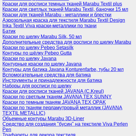
Краски для росписи темных тканей Marabu Textil plus
Краски для светлых тканей Marabu Textil, баночки 15 мл
Краски для тканей Marabu - металлики и блестки
Аэрозольная краска для текстиля Marabu Textil Design
Inka Textil Viva краски-металлики по ткани
Батик
Краски по шелку Marabu Silk, 50 мл
Дополнительные средства для росписи по шелку Marabu
Краски по шелку Pebeo Setasilk
Контуры по шёлку Pebeo Gutta
Краски по шелку Javana
Контурные краски по шелку Javana
Контуры для батика Javana Konturenfarbe, тубы 20 мл
Вспомогательные средства для батика
Инструменты и принадлежности для батика
Наборы для росписи по шелку
Краски для росписи тканей JAVANA (C.Kreul)
Краски по светлым тканям JAVANA TEX SUNNY
Краски по темным тканям JAVANA TEX OPAK
Краски по тканям перламутровый металлик (JAVANA
TEXTIL METALLIC)
Объемные контуры Marabu 3D-Liner
Средство для создания "бусин" на текстиле Viva Perlen
Pen
Трафареты для декора текстиля