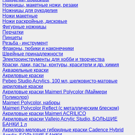
Ножницы, макетные ножи, резаки
Ножницы для рукоделия
Ножи макетные
Ножи раскройные, дисковые
Фигурные ножницы
Перчатки
Пинцеты
Резьба - инструмент
Флаконы, тюбики и наконечники
Швейные принадлежности
Электроинструменты для хобби и творчества
Краски, лаки, пасты, контуры, красители и др. химия
Акварельные краски
Акриловые краски
Pebeo Studio Acrylics, 100 мл, шелковисто-матовые
акриловые краски
Акриловые краски Maimeri Polycolor (Маймери
Поликолор)
Maimeri Polycolor, наборы
Maimeri Polycolor Reflect (с металлическим блеском)
Акриловые краски Maimeri ACRILICO
Акриловые краски Vallejo Acrylic Studio, БОЛЬШИЕ
БАНКИ 1 л
Акрилово-меловые гибридные краски Cadence Hybrid