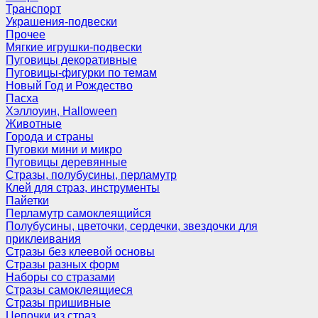
Транспорт
Украшения-подвески
Прочее
Мягкие игрушки-подвески
Пуговицы декоративные
Пуговицы-фигурки по темам
Новый Год и Рождество
Пасха
Хэллоуин, Halloween
Животные
Города и страны
Пуговки мини и микро
Пуговицы деревянные
Стразы, полубусины, перламутр
Клей для страз, инструменты
Пайетки
Перламутр самоклеящийся
Полубусины, цветочки, сердечки, звездочки для
приклеивания
Стразы без клеевой основы
Стразы разных форм
Наборы со стразами
Стразы самоклеящиеся
Стразы пришивные
Цепочки из страз