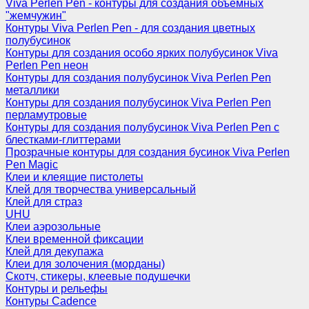
Viva Perlen Pen - контуры для создания объемных
"жемчужин"
Контуры Viva Perlen Pen - для создания цветных
полубусинок
Контуры для создания особо ярких полубусинок Viva
Perlen Pen неон
Контуры для создания полубусинок Viva Perlen Pen
металлики
Контуры для создания полубусинок Viva Perlen Pen
перламутровые
Контуры для создания полубусинок Viva Perlen Pen с
блестками-глиттерами
Прозрачные контуры для создания бусинок Viva Perlen
Pen Magic
Клеи и клеящие пистолеты
Клей для творчества универсальный
Клей для страз
UHU
Клеи аэрозольные
Клеи временной фиксации
Клей для декупажа
Клеи для золочения (морданы)
Скотч, стикеры, клеевые подушечки
Контуры и рельефы
Контуры Cadence