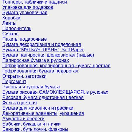
Топперы, таблички и надписи
Упаковка для подарков
Бумага упаковочная
Коробки
Ленты
Наполнитель
Сизаль
Пакеты подарочные
Бумага декоративная и поделочная
Бумага "МЯГКАЯ ТКАНЬ", Soft Paper
Бумага папиросная шелковистая (тишью)
Папиросная бумага в рулонах
Гофрированная, крепированная, бумага цветная
Гофрированная бумага недорогая
Открытки, заготовки
Пергамент
Рисовая и тутовая бумага
Бумага рисовая САМОКЛЕЯЩАЯСЯ, в рулонах
Рисовая бумага однотонная цветная
Фольга цветная
Бумага для живописи и графики
Декоративные элементы, украшения
Амулеты и обереги
Бабочки, букашки и птички
Баночки, бутылочки, флаконы