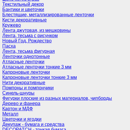
Текстильный декор
Бантики и цветочки
Блестящие, металлизированные ленточки
Кисти декоративные
Кружево
Лента джутовая, из мешковины
Лента, тесьма с рисунком
Новый Год, Рождество
Пасха
Лента, тесьма фигурная
Ленточки однотонные
Атласные ленточки
Атласные ленточки тонкие 3 мм
Капроновые ленточки
Капроновые ленточки тонкие 3 мм
Нити декоративные
Помпоны и помпончики
Синель-шнуры
Фигурки плоские из разных материалов, чипборды
Дерево и фанера
Картон и МДФ
Металл
Цветочки и ягодки
Декупаж - бумага и средства
DECOPATCH - тонкая бумага