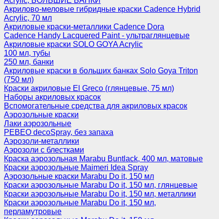
Acrylic, БОЛЬШИЕ БАНКИ
Акрилово-меловые гибридные краски Cadence Hybrid
Acrylic, 70 мл
Акриловые краски-металлики Cadence Dora
Cadence Handy Lacquered Paint - ультраглянцевые
Акриловые краски SOLO GOYA Acrylic
100 мл, тубы
250 мл, банки
Акриловые краски в больших банках Solo Goya Triton
(750 мл)
Краски акриловые El Greco (глянцевые, 75 мл)
Наборы акриловых красок
Вспомогательные средства для акриловых красок
Аэрозольные краски
Лаки аэрозольные
PEBEO decoSpray, без запаха
Аэрозоли-металлики
Аэрозоли с блестками
Краска аэрозольная Marabu Buntlack, 400 мл, матовые
Краски аэрозольные Maimeri Idea Spray
Аэрозольные краски Marabu Do it, 150 мл
Краски аэрозольные Marabu Do it, 150 мл, глянцевые
Краски аэрозольные Marabu Do it, 150 мл, металлики
Краски аэрозольные Marabu Do it, 150 мл,
перламутровые