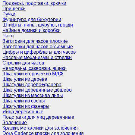
Подвесы, подставки, крючки
Прищепки
Ручки
Фурнитура для бижутерии
Штифты, пины, шурупы, гвозди
Чайные домики и коробки
Часы
Заготовки для часов плоские
Заготовки для часов объемные
Цифры и циферблаты для часов
Часовые механизмы и стрелки
Стрелки для часов
Чемоданы, саквояжи, ящики
Шкатулки и прочее из МДФ
Шкатулки из дерева
Шкатулки дерево+фанера
Шкатулки деревянные дёшево
Шкатулки из массива липы
Шкатулки из сосны
Шкатулки из фанеры
Яйца деревянные
Подставки для яиц деревянные
Золочение
Краски, металлики для золочения
Dora Cadence краски для золочения