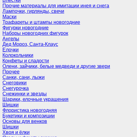
Блёстки
Прочие материалы для имитации инея и снега
Лампочки, гирлянды, свечи
Маски
Трафареты и штампы новогодние
Фигурки новогодние
Наборы новогодних фигурок
Ангелы
Дед Мороз, Санта-Клаус
Елочки
Колокольчики
Конфеты и сладости
Олени, зайчики, белые медведи и другие звери
Прочее
Санки, сани, лыжи
Снеговики
Снегурочка
Снежинки и звезды
Шарики, елочные украшения
Шишки
Флористика новогодняя
Букетики и композиции
Основы для венков
Шишки
Хвоя и ёлки