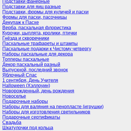
Подставки фанерные
Подставки для яиц разные
Подставки, формы для куличей и пасхи
Формы для пасхи, пасочницы
Декупаж к Пасхе
Верба, пасхальная флористика
Курочки, цыплята, кролики, птички
Гнёзда и скворечники
Пасхальные трафареты и штампы
Пасхальные подарки к Чистому четвергу
Наборы пасхальные для декора
Топперы пасхальные
Декор пасхальный разный
Выпускной, последний звонок
Яблочный Спас
1 сентября, День Учителя
Halloween (Хэллоуин)
Новорожденный, день рождения
Новоселье
Подарочные наборы
Наборы для валяния на пенопласте (игрушки)
Наборы для изготовления светильников
Подарочные сертификаты
Свадьба
Шкатулочки под кольца