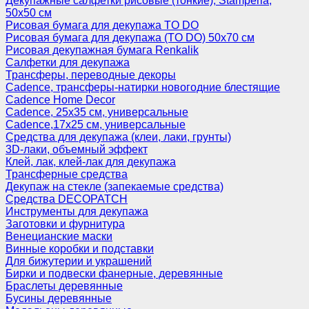
Декупажные салфетки рисовые (тонкие), Stamperia,
50х50 см
Рисовая бумага для декупажа TO DO
Рисовая бумага для декупажа (TO DO) 50х70 см
Рисовая декупажная бумага Renkalik
Салфетки для декупажа
Трансферы, переводные декоры
Cadence, трансферы-натирки новогодние блестящие
Cadence Home Decor
Cadence, 25х35 см, универсальные
Cadence,17х25 см, универсальные
Средства для декупажа (клеи, лаки, грунты)
3D-лаки, объемный эффект
Клей, лак, клей-лак для декупажа
Трансферные средства
Декупаж на стекле (запекаемые средства)
Средства DECOPATCH
Инструменты для декупажа
Заготовки и фурнитура
Венецианские маски
Винные коробки и подставки
Для бижутерии и украшений
Бирки и подвески фанерные, деревянные
Браслеты деревянные
Бусины деревянные