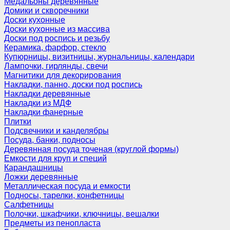
Медальоны деревянные
Домики и скворечники
Доски кухонные
Доски кухонные из массива
Доски под роспись и резьбу
Керамика, фарфор, стекло
Купюрницы, визитницы, журнальницы, календари
Лампочки, гирлянды, свечи
Магнитики для декорирования
Накладки, панно, доски под роспись
Накладки деревянные
Накладки из МДФ
Накладки фанерные
Плитки
Подсвечники и канделябры
Посуда, банки, подносы
Деревянная посуда точеная (круглой формы)
Емкости для круп и специй
Карандашницы
Ложки деревянные
Металлическая посуда и емкости
Подносы, тарелки, конфетницы
Салфетницы
Полочки, шкафчики, ключницы, вешалки
Предметы из пенопласта