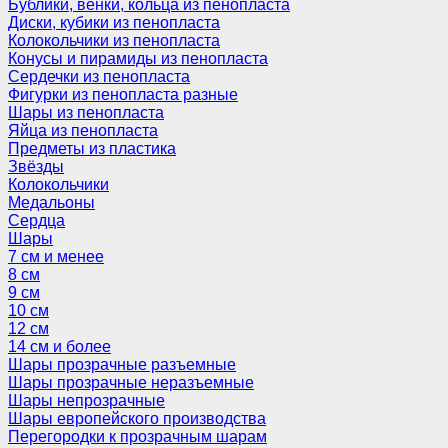
Бублики, венки, кольца из пенопласта
Диски, кубики из пенопласта
Колокольчики из пенопласта
Конусы и пирамиды из пенопласта
Сердечки из пенопласта
Фигурки из пенопласта разные
Шары из пенопласта
Яйца из пенопласта
Предметы из пластика
Звёзды
Колокольчики
Медальоны
Сердца
Шары
7 см и менее
8 см
9 см
10 см
12 см
14 см и более
Шары прозрачные разъемные
Шары прозрачные неразъемные
Шары непрозрачные
Шары европейского производства
Перегородки к прозрачным шарам