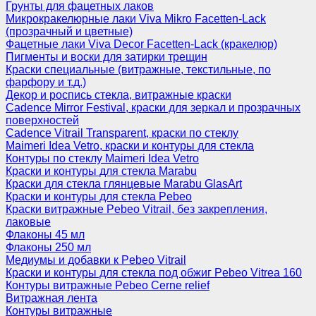
Грунты для фацетных лаков
Микрокракелюрные лаки Viva Mikro Facetten-Lack
(прозрачный и цветные)
Фацетные лаки Viva Decor Facetten-Lack (кракелюр)
Пигменты и воски для затирки трещин
Краски специальные (витражные, текстильные, по
фарфору и т.д.)
Декор и роспись стекла, витражные краски
Cadence Mirror Festival, краски для зеркал и прозрачных
поверхностей
Cadence Vitrail Transparent, краски по стеклу
Maimeri Idea Vetro, краски и контуры для стекла
Контуры по стеклу Maimeri Idea Vetro
Краски и контуры для стекла Marabu
Краски для стекла глянцевые Marabu GlasArt
Краски и контуры для стекла Pebeo
Краски витражные Pebeo Vitrail, без закрепления,
лаковые
Флаконы 45 мл
Флаконы 250 мл
Медиумы и добавки к Pebeo Vitrail
Краски и контуры для стекла под обжиг Pebeo Vitrea 160
Контуры витражные Pebeo Cerne relief
Витражная лента
Контуры витражные