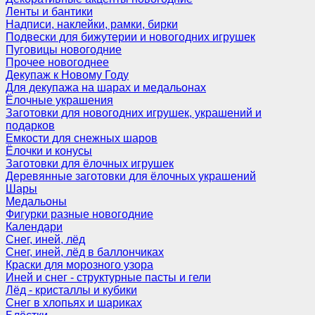
Ленты и бантики
Надписи, наклейки, рамки, бирки
Подвески для бижутерии и новогодних игрушек
Пуговицы новогодние
Прочее новогоднее
Декупаж к Новому Году
Для декупажа на шарах и медальонах
Ёлочные украшения
Заготовки для новогодних игрушек, украшений и
подарков
Емкости для снежных шаров
Ёлочки и конусы
Заготовки для ёлочных игрушек
Деревянные заготовки для ёлочных украшений
Шары
Медальоны
Фигурки разные новогодние
Календари
Снег, иней, лёд
Снег, иней, лёд в баллончиках
Краски для морозного узора
Иней и снег - структурные пасты и гели
Лёд - кристаллы и кубики
Снег в хлопьях и шариках