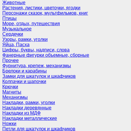
Животные
Растения, листики, цветочки, ягодки
Персонажи сказок, мультфильмов, книг
Птицы
Море, отдых, путешествия
Музыкальное
Сердечки
Узоры, рамки, уголки
Яйца, Пасха
Цифры, буквы, надписи, слова
Фанерные фигурки объемные, сборные
Прочее
Фурнитура, крепеж, механизмы
Брелоки и карабины
Замки для шкатулок и шкафчиков
Колпачки и шапочки
Крючки
Магниты
Механизмы
Накладки, рамки, уголки
Накладки деревянные
Накладки из МДФ
Накладки металлические
Ножки
Петли для шкатулок и шкафчиков