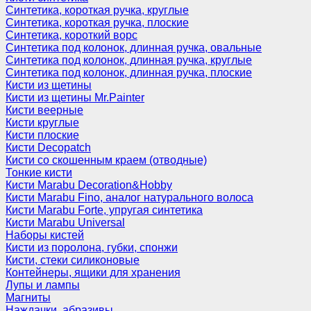
Синтетика, короткая ручка, круглые
Синтетика, короткая ручка, плоские
Синтетика, короткий ворс
Синтетика под колонок, длинная ручка, овальные
Синтетика под колонок, длинная ручка, круглые
Синтетика под колонок, длинная ручка, плоские
Кисти из щетины
Кисти из щетины Mr.Painter
Кисти веерные
Кисти круглые
Кисти плоские
Кисти Decopatch
Кисти со скошенным краем (отводные)
Тонкие кисти
Кисти Marabu Decoration&Hobby
Кисти Marabu Fino, аналог натурального волоса
Кисти Marabu Forte, упругая синтетика
Кисти Marabu Universal
Наборы кистей
Кисти из поролона, губки, спонжи
Кисти, стеки силиконовые
Контейнеры, ящики для хранения
Лупы и лампы
Магниты
Наждачки, абразивы