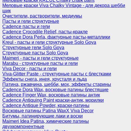
Меловые краски KREUL Chalky chalk paint
Меловые краски Viva Chalky Vintage - для декора шебби
шик
Очистители, растворители, медиумы
Пасты и гели структурные
Cadence пасты и гели
Cadence Crocodile Relief, пасты-кракле
Cadence Dora Perla, фактурные пасты-металлики
Kreul - пасты и гели структурные Solo Goya
Структурные гели Solo Goya
Структурные пасты Solo Goya
Maimeri - пасты и гели структурные
Marabu - структурные пасты и гели
Viva Decor - пасты и гели
Viva-Glitter Paste - структурные пасты с блестками
Эффекты снега, инея, хрусталя и льда
Патина, ржавчина, шебби, мох, эффекты старины
Cadence Dora Wax, восковые патины блестящие
Cadence Finger Wax, восковые патины антик
Сadence Antiquing Paint краски-антик, морилки
Cadence Antique Powder, краски-патины
Восковые патины Patina WaxX Viva Decor
Битумы, патинирующие лаки и воски
Maimeri Idea Patina, химические патины
двухкомпонентные