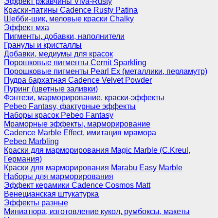
Эффект ржавчины Viva-Rusty
Краски-патины Cadence Rusty Patina
Шебби-шик, меловые краски Chalky
Эффект мха
Пигменты, добавки, наполнители
Гранулы и кристаллы
Добавки, медиумы для красок
Порошковые пигменты Cernit Sparkling
Порошковые пигменты Pearl Ex (металлики, перламутр)
Пудра бархатная Cadence Velvet Powder
Пуринг (цветные заливки)
Фэнтези, марморирование, краски-эффекты
Pebeo Fantasy, фактурные эффекты
Наборы красок Pebeo Fantasy
Мраморные эффекты, марморирование
Cadence Marble Effect, имитация мрамора
Pebeo Marbling
Краски для марморирования Magic Marble (C.Kreul,
Германия)
Краски для марморирования Marabu Easy Marble
Наборы для марморирования
Эффект керамики Cadence Cosmos Matt
Венецианская штукатурка
Эффекты разные
Миниатюра, изготовление кукол, румбоксы, макеты