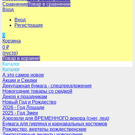
Сравнение
Товар в сравнении
Вход
Вход
Регистрация
0
Корзина
0
₽
(пусто)
Товар в корзине!
Каталог
Каталог
А это самое новое
Акции и Скидки
Декупажная бумага - спецпредложения
Новогодние товары со скидкой
Декор к праздникам
Новый Год и Рождество
2026 - Год Лошади
2025 - Год Змеи
Аэрозоли для ВРЕМЕННОГО декора (снег, лед)
Бумага для гирлянд и карнавальных костюмов
Рождество, вертепы рождественские
Декоративные акценты новогодние