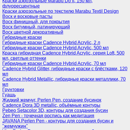
Краски аэрозольные Marabu Do it, 150 мл,
флуоресцентные
Краски аэрозольные по текстилю Marabu Textil Design
Воск и восковые пасты
Воск финишный, для покрытия
Воск битумный, патинирующий
Воск цветной декоративный
Гибридные краски
Гибридные краски Cadence Hybrid Acrylic, 2 л
Гибридные краски Cadence Hybrid Acrylic, 500 мл
Краска гибридная Cadence Hybrid Acrylic, серия Loft, 500
мл, светлые оттенки
Гибридные краски Cadence Hybrid Acrylic, 70 мл
Cadence Hybrid Glitter, гибридные краски с блёстками, 120
мл
Cadence Hybrid Metallic, гибридные краски металлики, 70
мл
Грунтовки
Гуашь
Жидкий жемчуг, Perlen Pen, создание бусинок
Cadence Dora 3D metallic, объёмные контуры
Pebeo Setacolor 3D, контуры для создания бусин
Zen Pen - точечная роспись как медитация
JAVANA Perlen Pen - контуры для создания бусин и
"жемчужин"