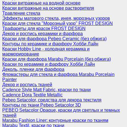
Краски витражные на водной основе
Краски витражные на основе растворителя
Травление стекла
Эффекты матового стекла, инея, морозных узоров
Краски для стекла "Морозный узор" FROST DESIGN
Трафареты для красок FROST DESIGN
Декор и роспись керамики и фарфора
Краски для фарфора Pebeo Ceramic (без обжига)
Контуры по керамике и фарфору Хобби Лайн
Краски Hobby Line - холодная керамика и
марморирование
Краски для фарфора Marabu Porcelain (без обжига)
Краски по керамике и фарфору Хобби Лайн
Деколь, пленки для фарфора
Фломастеры для стекла и фарфора Marabu Porcelain
Painter
Декор и роспись тканей
Cadence Style Matt Fabric, краски по ткани
Cadence Dora Textile Metallic
Pebeo Setacolor, средства для декора текстиля
Контуры по ткани Pebeo Setacolor 3D
PEBEO Setacolor Opaque, краски для светлых и темных
тканей
Marabu Fashion Liner: контурные краски по тканям
Marabu Textil, краски по ткани