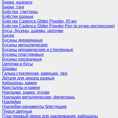
Бирки, надписи
Бирки, тэги
Блёстки, глиттеры
Блёстки разные
Блёстки Cadence Glitter Powder, 45 мл
Блёстки Cadence Glitter Powder Pen (в ручке-диспенсере)
Бусы, бусины, шармы, цепочки
Бисер
Бусины деревянные
Бусины металлические
Бусины керамические и стеклянные
Бусины пластиковые
Бусины прозрачные
Цепочки и бусы
Шармы
Галька стеклянная, камешки, лёд
Детали для декора разные
Кабошоны, камеи
Кристаллы и камни
Накладки, рамки, уголки
Накладки металлические, филигрань
Наклейки
Наклейки-орнаменты блестящие
Перья цветные
Пластиковый декор для наклеивания, кабошоны