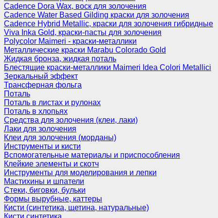
Cadence Dora Wax, воск для золочения
Cadence Water Based Gilding краски для золочения
Cadence Hybrid Metallic, краски для золочения гибридные
Viva Inka Gold, краски-пасты для золочения
Polycolor Maimeri - краски-металлики
Металлические краски Marabu Colorado Gold
Жидкая бронза, жидкая поталь
Блестящие краски-металлики Maimeri Idea Colori Metallici
Зеркальный эффект
Трансферная фольга
Поталь
Поталь в листах и рулонах
Поталь в хлопьях
Средства для золочения (клеи, лаки)
Лаки для золочения
Клеи для золочения (морданы)
Инструменты и кисти
Вспомогательные материалы и приспособления
Клейкие элементы и скотч
Инструменты для моделирования и лепки
Мастихины и шпатели
Стеки, биговки, бульки
Формы вырубные, каттеры
Кисти (синтетика, щетина, натуральные)
Кисти синтетика