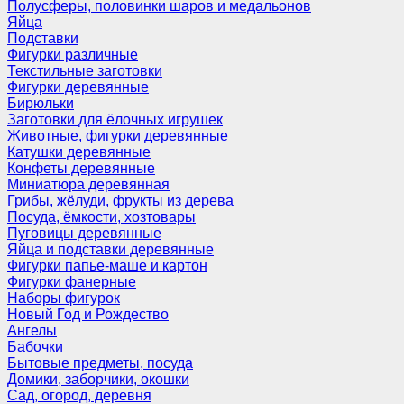
Полусферы, половинки шаров и медальонов
Яйца
Подставки
Фигурки различные
Текстильные заготовки
Фигурки деревянные
Бирюльки
Заготовки для ёлочных игрушек
Животные, фигурки деревянные
Катушки деревянные
Конфеты деревянные
Миниатюра деревянная
Грибы, жёлуди, фрукты из дерева
Посуда, ёмкости, хозтовары
Пуговицы деревянные
Яйца и подставки деревянные
Фигурки папье-маше и картон
Фигурки фанерные
Наборы фигурок
Новый Год и Рождество
Ангелы
Бабочки
Бытовые предметы, посуда
Домики, заборчики, окошки
Сад, огород, деревня