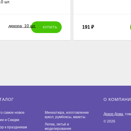
10 шт.
191
₽
КУПИТЬ
ТАЛОГ
О КОМПАН
то самое новое
Миниатюра, изготовление
Декор Дома
, то
кукол, румбоксы, макеты
ии и Скидки
© 2026
Лепка, литьё и
ор к праздникам
моделирование