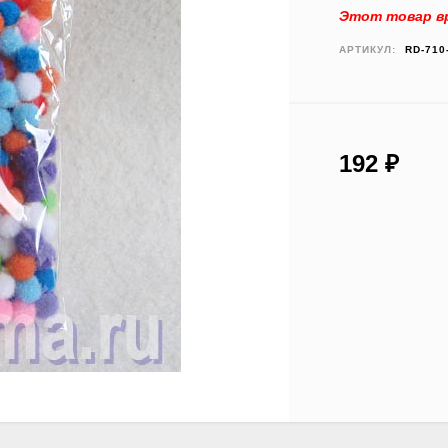
Этот товар вр
АРТИКУЛ:
RD-710
192
₽