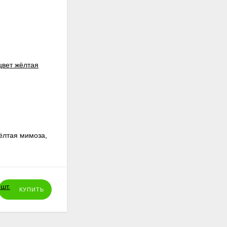
ёлтая мимоза,
Пчёлки микро, 1,3 см, 5 шт.
39
₽
КУПИТЬ
КУПИТЬ