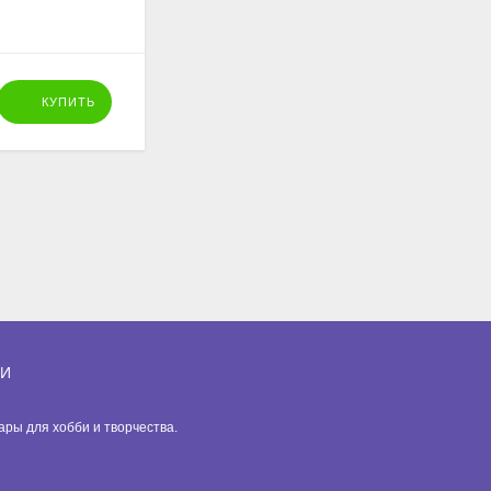
193
₽
КУПИТЬ
КУПИТЬ
ИИ
вары для хобби и творчества.