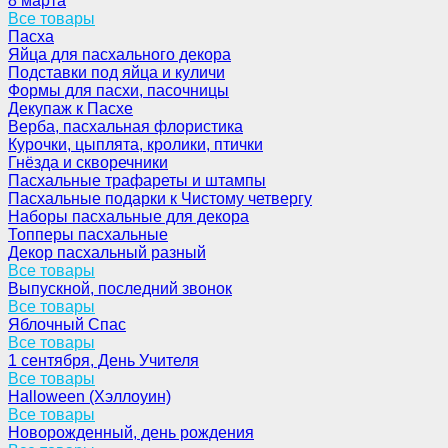
8 марта
Все товары
Пасха
Яйца для пасхального декора
Подставки под яйца и куличи
Формы для пасхи, пасочницы
Декупаж к Пасхе
Верба, пасхальная флористика
Курочки, цыплята, кролики, птички
Гнёзда и скворечники
Пасхальные трафареты и штампы
Пасхальные подарки к Чистому четвергу
Наборы пасхальные для декора
Топперы пасхальные
Декор пасхальный разный
Все товары
Выпускной, последний звонок
Все товары
Яблочный Спас
Все товары
1 сентября, День Учителя
Все товары
Halloween (Хэллоуин)
Все товары
Новорожденный, день рождения