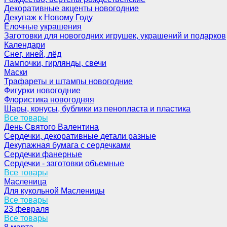
Декоративные акценты новогодние
Декупаж к Новому Году
Ёлочные украшения
Заготовки для новогодних игрушек, украшений и подарков
Календари
Снег, иней, лёд
Лампочки, гирлянды, свечи
Маски
Трафареты и штампы новогодние
Фигурки новогодние
Флористика новогодняя
Шары, конусы, бублики из пенопласта и пластика
Все товары
День Святого Валентина
Сердечки, декоративные детали разные
Декупажная бумага с сердечками
Сердечки фанерные
Сердечки - заготовки объемные
Все товары
Масленица
Для кукольной Масленицы
Все товары
23 февраля
Все товары