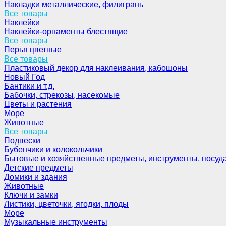
Накладки металлические, филигрань
Все товары
Наклейки
Наклейки-орнаменты блестящие
Все товары
Перья цветные
Все товары
Пластиковый декор для наклеивания, кабошоны
Новый Год
Бантики и т.д.
Бабочки, стрекозы, насекомые
Цветы и растения
Море
Животные
Все товары
Подвески
Бубенчики и колокольчики
Бытовые и хозяйственные предметы, инструменты, посуд
Детские предметы
Домики и здания
Животные
Ключи и замки
Листики, цветочки, ягодки, плоды
Море
Музыкальные инструменты