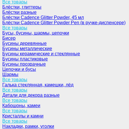
Все товары
Блёстки, глиттеры
Блёстки разные
Блёстки Cadence Glitter Powder, 45 мл
Блёстки Cadence Glitter Powder Pen (в ручке-диспенсере)
Все товары
Бусы, бусины, шармы, цепочки
Бисер
Бусины деревянные
Бусины металлические
Бусины керамические и стеклянные
Бусины пластиковые
Бусины прозрачные
Цепочки и бусы
Шармы
Все товары
Галька стеклянная, камешки, лёд
Все товары
Детали для декора разные
Все товары
Кабошоны, камеи
Все товары
Кристаллы и камни
Все товары
Накладки, рамки, уголки