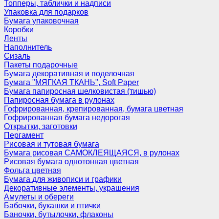
Топперы, таблички и надписи
Упаковка для подарков
Бумага упаковочная
Коробки
Ленты
Наполнитель
Сизаль
Пакеты подарочные
Бумага декоративная и поделочная
Бумага "МЯГКАЯ ТКАНЬ", Soft Paper
Бумага папиросная шелковистая (тишью)
Папиросная бумага в рулонах
Гофрированная, крепированная, бумага цветная
Гофрированная бумага недорогая
Открытки, заготовки
Пергамент
Рисовая и тутовая бумага
Бумага рисовая САМОКЛЕЯЩАЯСЯ, в рулонах
Рисовая бумага однотонная цветная
Фольга цветная
Бумага для живописи и графики
Декоративные элементы, украшения
Амулеты и обереги
Бабочки, букашки и птички
Баночки, бутылочки, флаконы