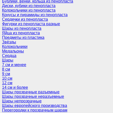
Бублики, венки, кольца из пенопласта
Диски, кубики из пенопласта
Колокольчики из пенопласта
Конусы и пирамиды из пенопласта
Сердечки из пенопласта
Фигурки из пенопласта разные
Шары из пенопласта
Яйца из пенопласта
Предметы из пластика
Звёзды
Колокольчики
Медальоны
Сердца
Шары
7 см и менее
8 см
9 см
10 см
12 см
14 см и более
Шары прозрачные разъемные
Шары прозрачные неразъемные
Шары непрозрачные
Шары европейского производства
Перегородки к прозрачным шарам