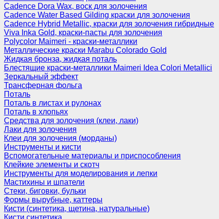
Cadence Dora Wax, воск для золочения
Cadence Water Based Gilding краски для золочения
Cadence Hybrid Metallic, краски для золочения гибридные
Viva Inka Gold, краски-пасты для золочения
Polycolor Maimeri - краски-металлики
Металлические краски Marabu Colorado Gold
Жидкая бронза, жидкая поталь
Блестящие краски-металлики Maimeri Idea Colori Metallici
Зеркальный эффект
Трансферная фольга
Поталь
Поталь в листах и рулонах
Поталь в хлопьях
Средства для золочения (клеи, лаки)
Лаки для золочения
Клеи для золочения (морданы)
Инструменты и кисти
Вспомогательные материалы и приспособления
Клейкие элементы и скотч
Инструменты для моделирования и лепки
Мастихины и шпатели
Стеки, биговки, бульки
Формы вырубные, каттеры
Кисти (синтетика, щетина, натуральные)
Кисти синтетика