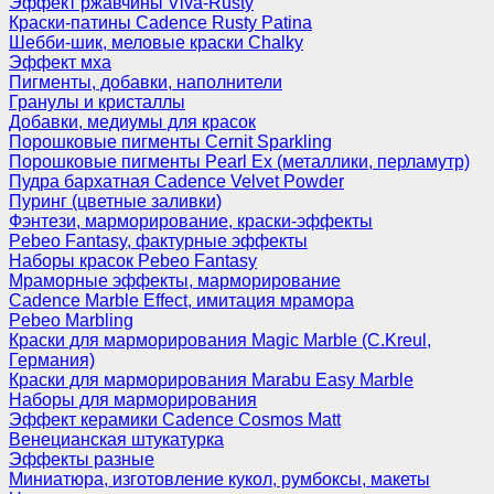
Эффект ржавчины Viva-Rusty
Краски-патины Cadence Rusty Patina
Шебби-шик, меловые краски Chalky
Эффект мха
Пигменты, добавки, наполнители
Гранулы и кристаллы
Добавки, медиумы для красок
Порошковые пигменты Cernit Sparkling
Порошковые пигменты Pearl Ex (металлики, перламутр)
Пудра бархатная Cadence Velvet Powder
Пуринг (цветные заливки)
Фэнтези, марморирование, краски-эффекты
Pebeo Fantasy, фактурные эффекты
Наборы красок Pebeo Fantasy
Мраморные эффекты, марморирование
Cadence Marble Effect, имитация мрамора
Pebeo Marbling
Краски для марморирования Magic Marble (C.Kreul,
Германия)
Краски для марморирования Marabu Easy Marble
Наборы для марморирования
Эффект керамики Cadence Cosmos Matt
Венецианская штукатурка
Эффекты разные
Миниатюра, изготовление кукол, румбоксы, макеты