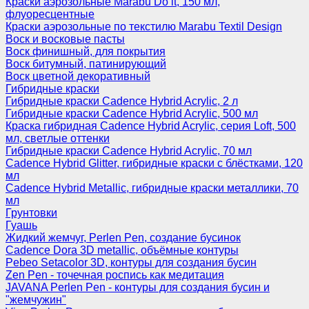
Краски аэрозольные Marabu Do it, 150 мл,
флуоресцентные
Краски аэрозольные по текстилю Marabu Textil Design
Воск и восковые пасты
Воск финишный, для покрытия
Воск битумный, патинирующий
Воск цветной декоративный
Гибридные краски
Гибридные краски Cadence Hybrid Acrylic, 2 л
Гибридные краски Cadence Hybrid Acrylic, 500 мл
Краска гибридная Cadence Hybrid Acrylic, серия Loft, 500
мл, светлые оттенки
Гибридные краски Cadence Hybrid Acrylic, 70 мл
Cadence Hybrid Glitter, гибридные краски с блёстками, 120
мл
Cadence Hybrid Metallic, гибридные краски металлики, 70
мл
Грунтовки
Гуашь
Жидкий жемчуг, Perlen Pen, создание бусинок
Cadence Dora 3D metallic, объёмные контуры
Pebeo Setacolor 3D, контуры для создания бусин
Zen Pen - точечная роспись как медитация
JAVANA Perlen Pen - контуры для создания бусин и
"жемчужин"