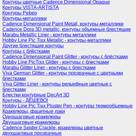
Контуры цветные Cadence Dimensional Opaque
Контуры VISTA-ARTISTA
Контуры Pebeo
Контуры-металлики
Cadence Dimensional Paint Metall, контуры-металлики
Cadence Dora 3D metallic, контуры объемные блестящие
Marabu Metallic Liner - контуры металлики
Hobby Line Pic Tixx Metallic - контуры-металлики
Другие блестящие контуры
Контуры с блёстками
Cadence Dimensional Paint Glitter - контуры с блёстками
Hobby Line PicTixx Glitter - контуры с блестками
Marabu Glitter Liner - контуры с блестками
Viva German Glitter - контуры прозрачные с цветными
блестками
Viva Glitter Liner - контуры рельефные цветные с
блестками
Блестки контурные DecArt 3D
Контуры - ДЁШЕВО!
Hobby Line Pic Tixx Pluster Pen - контуры термообъемные
Кракелюры, фацетные лаки
Одношаговые кракелюры
Двухшаговые кракелюры
Cadence Spider Crackle, кракелюры цветные
двухшаговые прозрачные