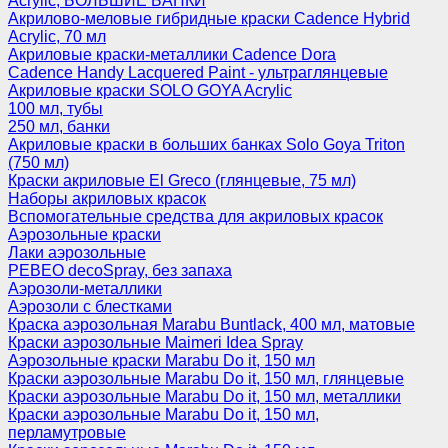
Acrylic, БОЛЬШИЕ БАНКИ
Акрилово-меловые гибридные краски Cadence Hybrid
Acrylic, 70 мл
Акриловые краски-металлики Cadence Dora
Cadence Handy Lacquered Paint - ультраглянцевые
Акриловые краски SOLO GOYA Acrylic
100 мл, тубы
250 мл, банки
Акриловые краски в больших банках Solo Goya Triton
(750 мл)
Краски акриловые El Greco (глянцевые, 75 мл)
Наборы акриловых красок
Вспомогательные средства для акриловых красок
Аэрозольные краски
Лаки аэрозольные
PEBEO decoSpray, без запаха
Аэрозоли-металлики
Аэрозоли с блестками
Краска аэрозольная Marabu Buntlack, 400 мл, матовые
Краски аэрозольные Maimeri Idea Spray
Аэрозольные краски Marabu Do it, 150 мл
Краски аэрозольные Marabu Do it, 150 мл, глянцевые
Краски аэрозольные Marabu Do it, 150 мл, металлики
Краски аэрозольные Marabu Do it, 150 мл,
перламутровые