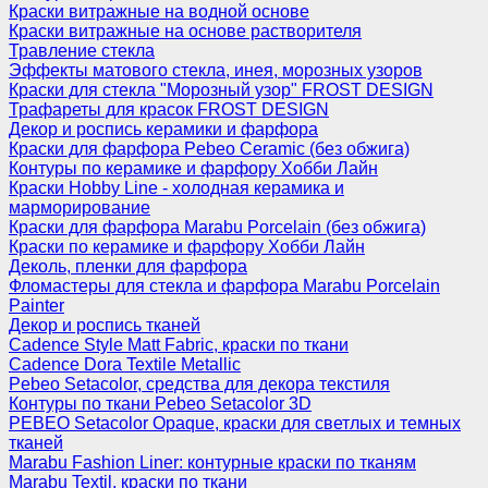
Краски витражные на водной основе
Краски витражные на основе растворителя
Травление стекла
Эффекты матового стекла, инея, морозных узоров
Краски для стекла "Морозный узор" FROST DESIGN
Трафареты для красок FROST DESIGN
Декор и роспись керамики и фарфора
Краски для фарфора Pebeo Ceramic (без обжига)
Контуры по керамике и фарфору Хобби Лайн
Краски Hobby Line - холодная керамика и
марморирование
Краски для фарфора Marabu Porcelain (без обжига)
Краски по керамике и фарфору Хобби Лайн
Деколь, пленки для фарфора
Фломастеры для стекла и фарфора Marabu Porcelain
Painter
Декор и роспись тканей
Cadence Style Matt Fabric, краски по ткани
Cadence Dora Textile Metallic
Pebeo Setacolor, средства для декора текстиля
Контуры по ткани Pebeo Setacolor 3D
PEBEO Setacolor Opaque, краски для светлых и темных
тканей
Marabu Fashion Liner: контурные краски по тканям
Marabu Textil, краски по ткани