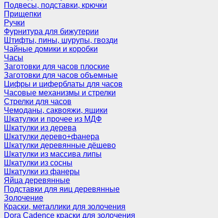
Подвесы, подставки, крючки
Прищепки
Ручки
Фурнитура для бижутерии
Штифты, пины, шурупы, гвозди
Чайные домики и коробки
Часы
Заготовки для часов плоские
Заготовки для часов объемные
Цифры и циферблаты для часов
Часовые механизмы и стрелки
Стрелки для часов
Чемоданы, саквояжи, ящики
Шкатулки и прочее из МДФ
Шкатулки из дерева
Шкатулки дерево+фанера
Шкатулки деревянные дёшево
Шкатулки из массива липы
Шкатулки из сосны
Шкатулки из фанеры
Яйца деревянные
Подставки для яиц деревянные
Золочение
Краски, металлики для золочения
Dora Cadence краски для золочения