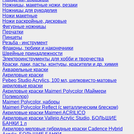
Ножницы, макетные ножи, резаки
Ножницы для рукоделия
Ножи макетные
Ножи раскройные, дисковые
Фигурные ножницы
Перчатки
Пинцеты
Резьба - инструмент
Флаконы, тюбики и наконечники
Швейные принадлежности
Электроинструменты для хобби и творчества
Краски, лаки, пасты, контуры, красители и др. химия
Акварельные краски
Акриловые краски
Pebeo Studio Acrylics, 100 мл, шелковисто-матовые
акриловые краски
Акриловые краски Maimeri Polycolor (Маймери
Поликолор)
Maimeri Polycolor, наборы
Maimeri Polycolor Reflect (с металлическим блеском)
Акриловые краски Maimeri ACRILICO
Акриловые краски Vallejo Acrylic Studio, БОЛЬШИЕ
БАНКИ 1 л
Акрилово-меловые гибридные краски Cadence Hybrid