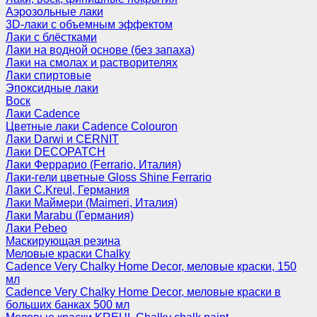
Аэрозольные лаки
3D-лаки с объемным эффектом
Лаки с блёстками
Лаки на водной основе (без запаха)
Лаки на смолах и растворителях
Лаки спиртовые
Эпоксидные лаки
Воск
Лаки Cadence
Цветные лаки Cadence Colouron
Лаки Darwi и CERNIT
Лаки DECOPATCH
Лаки Феррарио (Ferrario, Италия)
Лаки-гели цветные Gloss Shine Ferrario
Лаки C.Kreul, Германия
Лаки Маймери (Maimeri, Италия)
Лаки Marabu (Германия)
Лаки Pebeo
Маскирующая резина
Меловые краски Chalky
Cadence Very Chalky Home Decor, меловые краски, 150
мл
Cadence Very Chalky Home Decor, меловые краски в
больших банках 500 мл