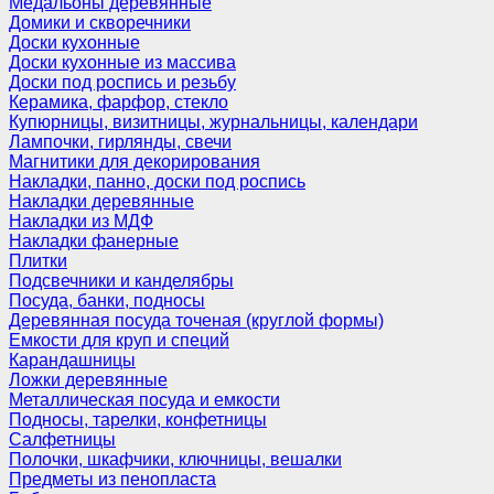
Медальоны деревянные
Домики и скворечники
Доски кухонные
Доски кухонные из массива
Доски под роспись и резьбу
Керамика, фарфор, стекло
Купюрницы, визитницы, журнальницы, календари
Лампочки, гирлянды, свечи
Магнитики для декорирования
Накладки, панно, доски под роспись
Накладки деревянные
Накладки из МДФ
Накладки фанерные
Плитки
Подсвечники и канделябры
Посуда, банки, подносы
Деревянная посуда точеная (круглой формы)
Емкости для круп и специй
Карандашницы
Ложки деревянные
Металлическая посуда и емкости
Подносы, тарелки, конфетницы
Салфетницы
Полочки, шкафчики, ключницы, вешалки
Предметы из пенопласта