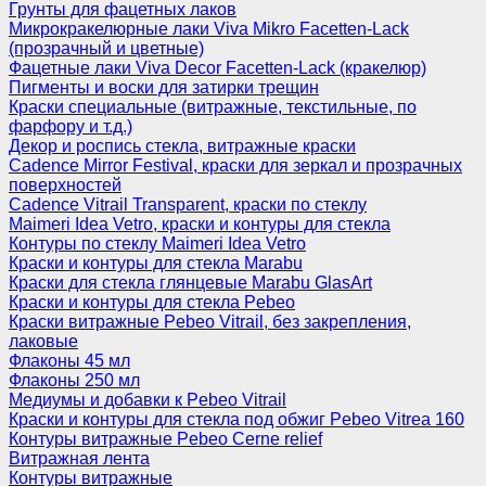
Грунты для фацетных лаков
Микрокракелюрные лаки Viva Mikro Facetten-Lack
(прозрачный и цветные)
Фацетные лаки Viva Decor Facetten-Lack (кракелюр)
Пигменты и воски для затирки трещин
Краски специальные (витражные, текстильные, по
фарфору и т.д.)
Декор и роспись стекла, витражные краски
Cadence Mirror Festival, краски для зеркал и прозрачных
поверхностей
Cadence Vitrail Transparent, краски по стеклу
Maimeri Idea Vetro, краски и контуры для стекла
Контуры по стеклу Maimeri Idea Vetro
Краски и контуры для стекла Marabu
Краски для стекла глянцевые Marabu GlasArt
Краски и контуры для стекла Pebeo
Краски витражные Pebeo Vitrail, без закрепления,
лаковые
Флаконы 45 мл
Флаконы 250 мл
Медиумы и добавки к Pebeo Vitrail
Краски и контуры для стекла под обжиг Pebeo Vitrea 160
Контуры витражные Pebeo Cerne relief
Витражная лента
Контуры витражные