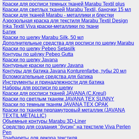
Краски для росписи темных тканей Marabu Textil plus
Краски для светлых тканей Marabu Textil, баночки 15 мл
Краски для тканей Marabu - металлики и блестки
Аэрозольная краска для текстиля Marabu Textil Design
Inka Textil Viva краски-металлики по ткани
Батик
Краски по шелку Marabu Silk, 50 мл
Дополнительные средства для росписи по шелку Marabu
Краски по шелку Pebeo Setasilk
Контуры по шёлку Pebeo Gutta
Краски по шелку Javana
Контурные краски по шелку Javana
Контуры для батика Javana Konturenfarbe, тубы 20 мл
Вспомогательные средства для батика
Инструменты и принадлежности для батика
Наборы для росписи по шелку
Краски для росписи тканей JAVANA (C.Kreul)
Краски по светлым тканям JAVANA TEX SUNNY
Краски по темным тканям JAVANA TEX OPAK
Краски по тканям перламутровый металлик (JAVANA
TEXTIL METALLIC)
Объемные контуры Marabu 3D-Liner
Средство для создания "бусин" на текстиле Viva Perlen
Pen
Трафареты для декора текстиля