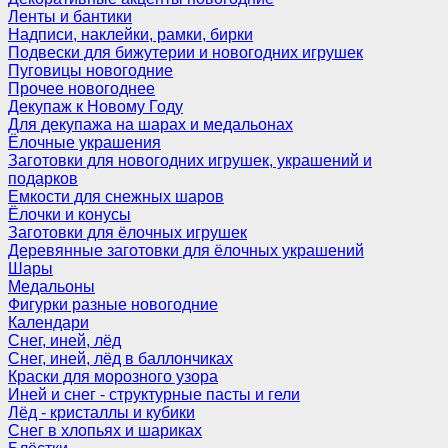
Ленты и бантики
Надписи, наклейки, рамки, бирки
Подвески для бижутерии и новогодних игрушек
Пуговицы новогодние
Прочее новогоднее
Декупаж к Новому Году
Для декупажа на шарах и медальонах
Ёлочные украшения
Заготовки для новогодних игрушек, украшений и
подарков
Емкости для снежных шаров
Ёлочки и конусы
Заготовки для ёлочных игрушек
Деревянные заготовки для ёлочных украшений
Шары
Медальоны
Фигурки разные новогодние
Календари
Снег, иней, лёд
Снег, иней, лёд в баллончиках
Краски для морозного узора
Иней и снег - структурные пасты и гели
Лёд - кристаллы и кубики
Снег в хлопьях и шариках