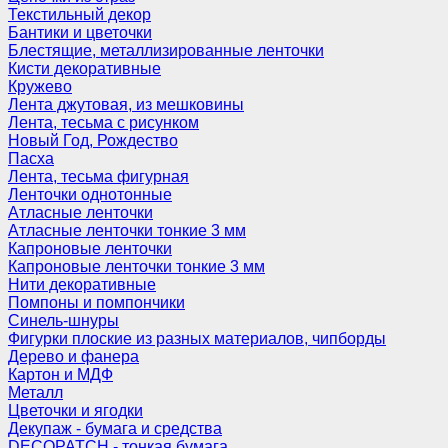
Текстильный декор
Бантики и цветочки
Блестящие, металлизированные ленточки
Кисти декоративные
Кружево
Лента джутовая, из мешковины
Лента, тесьма с рисунком
Новый Год, Рождество
Пасха
Лента, тесьма фигурная
Ленточки однотонные
Атласные ленточки
Атласные ленточки тонкие 3 мм
Капроновые ленточки
Капроновые ленточки тонкие 3 мм
Нити декоративные
Помпоны и помпончики
Синель-шнуры
Фигурки плоские из разных материалов, чипборды
Дерево и фанера
Картон и МДФ
Металл
Цветочки и ягодки
Декупаж - бумага и средства
DECOPATCH - тонкая бумага