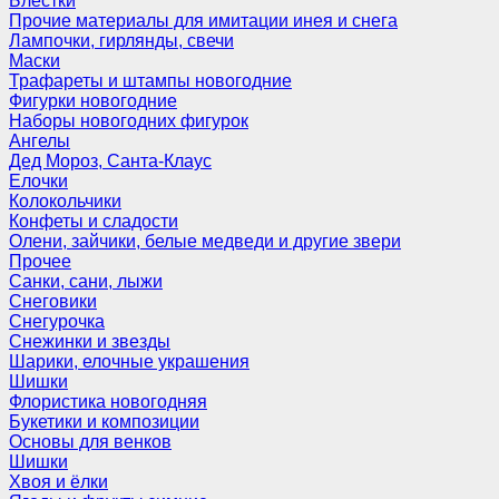
Блёстки
Прочие материалы для имитации инея и снега
Лампочки, гирлянды, свечи
Маски
Трафареты и штампы новогодние
Фигурки новогодние
Наборы новогодних фигурок
Ангелы
Дед Мороз, Санта-Клаус
Елочки
Колокольчики
Конфеты и сладости
Олени, зайчики, белые медведи и другие звери
Прочее
Санки, сани, лыжи
Снеговики
Снегурочка
Снежинки и звезды
Шарики, елочные украшения
Шишки
Флористика новогодняя
Букетики и композиции
Основы для венков
Шишки
Хвоя и ёлки