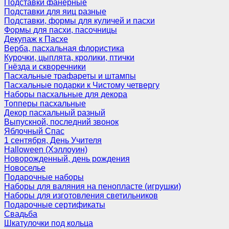
Подставки фанерные
Подставки для яиц разные
Подставки, формы для куличей и пасхи
Формы для пасхи, пасочницы
Декупаж к Пасхе
Верба, пасхальная флористика
Курочки, цыплята, кролики, птички
Гнёзда и скворечники
Пасхальные трафареты и штампы
Пасхальные подарки к Чистому четвергу
Наборы пасхальные для декора
Топперы пасхальные
Декор пасхальный разный
Выпускной, последний звонок
Яблочный Спас
1 сентября, День Учителя
Halloween (Хэллоуин)
Новорожденный, день рождения
Новоселье
Подарочные наборы
Наборы для валяния на пенопласте (игрушки)
Наборы для изготовления светильников
Подарочные сертификаты
Свадьба
Шкатулочки под кольца