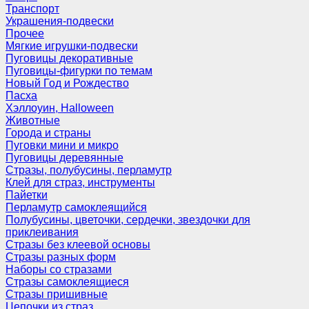
Транспорт
Украшения-подвески
Прочее
Мягкие игрушки-подвески
Пуговицы декоративные
Пуговицы-фигурки по темам
Новый Год и Рождество
Пасха
Хэллоуин, Halloween
Животные
Города и страны
Пуговки мини и микро
Пуговицы деревянные
Стразы, полубусины, перламутр
Клей для страз, инструменты
Пайетки
Перламутр самоклеящийся
Полубусины, цветочки, сердечки, звездочки для
приклеивания
Стразы без клеевой основы
Стразы разных форм
Наборы со стразами
Стразы самоклеящиеся
Стразы пришивные
Цепочки из страз