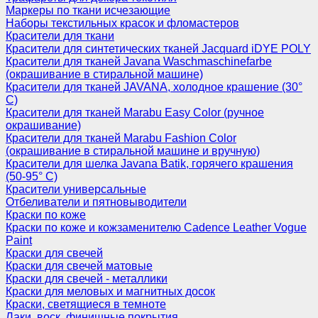
Маркеры по ткани исчезающие
Наборы текстильных красок и фломастеров
Красители для ткани
Красители для синтетических тканей Jacquard iDYE POLY
Красители для тканей Javana Waschmaschinefarbe
(окрашивание в стиральной машине)
Красители для тканей JAVANA, холодное крашение (30°
С)
Красители для тканей Marabu Easy Color (ручное
окрашивание)
Красители для тканей Marabu Fashion Color
(окрашивание в стиральной машине и вручную)
Красители для шелка Javana Batik, горячего крашения
(50-95° С)
Красители универсальные
Отбеливатели и пятновыводители
Краски по коже
Краски по коже и кожзаменителю Cadence Leather Vogue
Paint
Краски для свечей
Краски для свечей матовые
Краски для свечей - металлики
Краски для меловых и магнитных досок
Краски, светящиеся в темноте
Лаки, воск, финишные покрытия