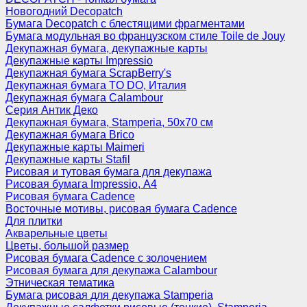
Новогодний Decopatch
Бумага Decopatch с блестящими фрагментами
Бумага модульная во французском стиле Toile de Jouy
Декупажная бумага, декупажные карты
Декупажные карты Impressio
Декупажная бумага ScrapBerry's
Декупажная бумага TO DO, Италия
Декупажная бумага Calambour
Серия Антик Деко
Декупажная бумага, Stamperia, 50х70 см
Декупажная бумага Brico
Декупажные карты Maimeri
Декупажные карты Stafil
Рисовая и тутовая бумага для декупажа
Рисовая бумага Impressio, А4
Рисовая бумага Cadence
Восточные мотивы, рисовая бумага Cadence
Для плитки
Акварельные цветы
Цветы, большой размер
Рисовая бумага Cadence c золочением
Рисовая бумага для декупажа Calambour
Этническая тематика
Бумага рисовая для декупажа Stamperia