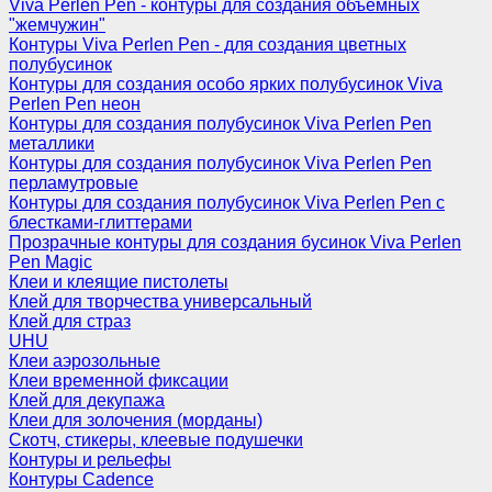
Viva Perlen Pen - контуры для создания объемных
"жемчужин"
Контуры Viva Perlen Pen - для создания цветных
полубусинок
Контуры для создания особо ярких полубусинок Viva
Perlen Pen неон
Контуры для создания полубусинок Viva Perlen Pen
металлики
Контуры для создания полубусинок Viva Perlen Pen
перламутровые
Контуры для создания полубусинок Viva Perlen Pen с
блестками-глиттерами
Прозрачные контуры для создания бусинок Viva Perlen
Pen Magic
Клеи и клеящие пистолеты
Клей для творчества универсальный
Клей для страз
UHU
Клеи аэрозольные
Клеи временной фиксации
Клей для декупажа
Клеи для золочения (морданы)
Скотч, стикеры, клеевые подушечки
Контуры и рельефы
Контуры Cadence