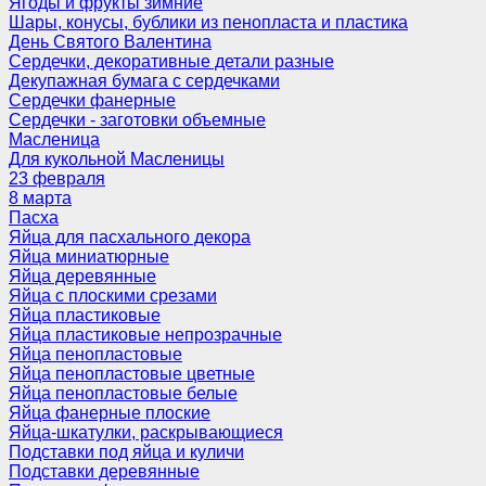
Ягоды и фрукты зимние
Шары, конусы, бублики из пенопласта и пластика
День Святого Валентина
Сердечки, декоративные детали разные
Декупажная бумага с сердечками
Сердечки фанерные
Сердечки - заготовки объемные
Масленица
Для кукольной Масленицы
23 февраля
8 марта
Пасха
Яйца для пасхального декора
Яйца миниатюрные
Яйца деревянные
Яйца с плоскими срезами
Яйца пластиковые
Яйца пластиковые непрозрачные
Яйца пенопластовые
Яйца пенопластовые цветные
Яйца пенопластовые белые
Яйца фанерные плоские
Яйца-шкатулки, раскрывающиеся
Подставки под яйца и куличи
Подставки деревянные