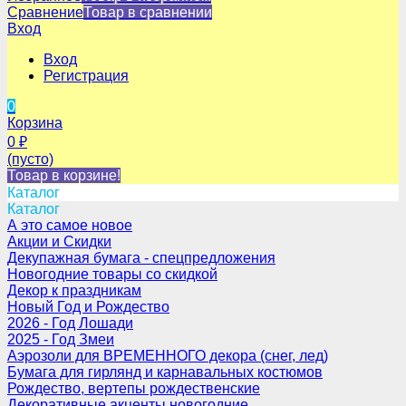
Сравнение
Товар в сравнении
Вход
Вход
Регистрация
0
Корзина
0
₽
(пусто)
Товар в корзине!
Каталог
Каталог
А это самое новое
Акции и Скидки
Декупажная бумага - спецпредложения
Новогодние товары со скидкой
Декор к праздникам
Новый Год и Рождество
2026 - Год Лошади
2025 - Год Змеи
Аэрозоли для ВРЕМЕННОГО декора (снег, лед)
Бумага для гирлянд и карнавальных костюмов
Рождество, вертепы рождественские
Декоративные акценты новогодние