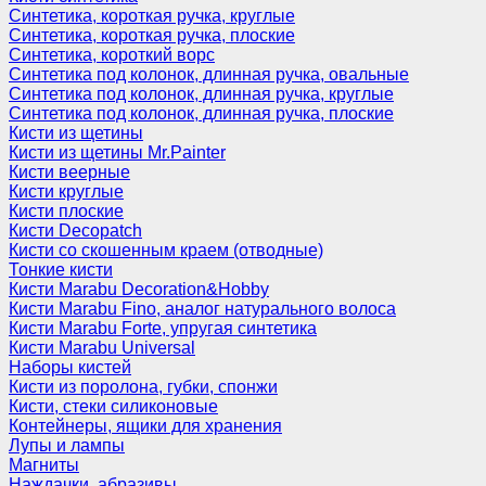
Синтетика, короткая ручка, круглые
Синтетика, короткая ручка, плоские
Синтетика, короткий ворс
Синтетика под колонок, длинная ручка, овальные
Синтетика под колонок, длинная ручка, круглые
Синтетика под колонок, длинная ручка, плоские
Кисти из щетины
Кисти из щетины Mr.Painter
Кисти веерные
Кисти круглые
Кисти плоские
Кисти Decopatch
Кисти со скошенным краем (отводные)
Тонкие кисти
Кисти Marabu Decoration&Hobby
Кисти Marabu Fino, аналог натурального волоса
Кисти Marabu Forte, упругая синтетика
Кисти Marabu Universal
Наборы кистей
Кисти из поролона, губки, спонжи
Кисти, стеки силиконовые
Контейнеры, ящики для хранения
Лупы и лампы
Магниты
Наждачки, абразивы