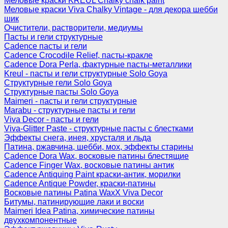
Меловые краски KREUL Chalky chalk paint
Меловые краски Viva Chalky Vintage - для декора шебби
шик
Очистители, растворители, медиумы
Пасты и гели структурные
Cadence пасты и гели
Cadence Crocodile Relief, пасты-кракле
Cadence Dora Perla, фактурные пасты-металлики
Kreul - пасты и гели структурные Solo Goya
Структурные гели Solo Goya
Структурные пасты Solo Goya
Maimeri - пасты и гели структурные
Marabu - структурные пасты и гели
Viva Decor - пасты и гели
Viva-Glitter Paste - структурные пасты с блестками
Эффекты снега, инея, хрусталя и льда
Патина, ржавчина, шебби, мох, эффекты старины
Cadence Dora Wax, восковые патины блестящие
Cadence Finger Wax, восковые патины антик
Сadence Antiquing Paint краски-антик, морилки
Cadence Antique Powder, краски-патины
Восковые патины Patina WaxX Viva Decor
Битумы, патинирующие лаки и воски
Maimeri Idea Patina, химические патины
двухкомпонентные