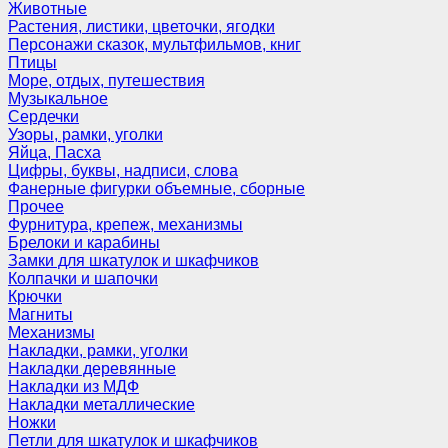
Животные
Растения, листики, цветочки, ягодки
Персонажи сказок, мультфильмов, книг
Птицы
Море, отдых, путешествия
Музыкальное
Сердечки
Узоры, рамки, уголки
Яйца, Пасха
Цифры, буквы, надписи, слова
Фанерные фигурки объемные, сборные
Прочее
Фурнитура, крепеж, механизмы
Брелоки и карабины
Замки для шкатулок и шкафчиков
Колпачки и шапочки
Крючки
Магниты
Механизмы
Накладки, рамки, уголки
Накладки деревянные
Накладки из МДФ
Накладки металлические
Ножки
Петли для шкатулок и шкафчиков