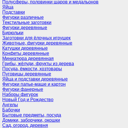
Полусферы, половинки шаров и медальонов
Яйца
Подставки
Фигурки различные
Текстильные заготовки
Фигурки деревянные
Бирюльки
Заготовки для ёлочных игрушек
Животные, фигурки деревянные
Катушки деревянные
Конфеты деревянные
Миниатюра деревянная
Грибы, жёлуди, фрукты из дерева
Посуда, ёмкости, хозтовары
Пуговицы деревянные
Яйца и подставки деревянные
Фигурки папье-маше и картон
Фигурки фанерные
Наборы фигурок
Новый Год и Рождество
Ангелы
Бабочки
Бытовые предметы, посуда
Домики, заборчики, окошки
Сад, огород, деревня