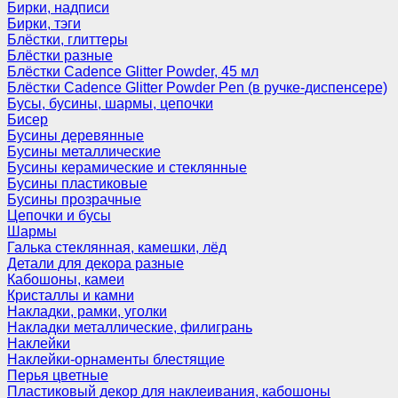
Бирки, надписи
Бирки, тэги
Блёстки, глиттеры
Блёстки разные
Блёстки Cadence Glitter Powder, 45 мл
Блёстки Cadence Glitter Powder Pen (в ручке-диспенсере)
Бусы, бусины, шармы, цепочки
Бисер
Бусины деревянные
Бусины металлические
Бусины керамические и стеклянные
Бусины пластиковые
Бусины прозрачные
Цепочки и бусы
Шармы
Галька стеклянная, камешки, лёд
Детали для декора разные
Кабошоны, камеи
Кристаллы и камни
Накладки, рамки, уголки
Накладки металлические, филигрань
Наклейки
Наклейки-орнаменты блестящие
Перья цветные
Пластиковый декор для наклеивания, кабошоны