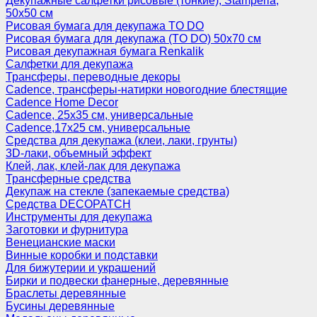
Декупажные салфетки рисовые (тонкие), Stamperia,
50х50 см
Рисовая бумага для декупажа TO DO
Рисовая бумага для декупажа (TO DO) 50х70 см
Рисовая декупажная бумага Renkalik
Салфетки для декупажа
Трансферы, переводные декоры
Cadence, трансферы-натирки новогодние блестящие
Cadence Home Decor
Cadence, 25х35 см, универсальные
Cadence,17х25 см, универсальные
Средства для декупажа (клеи, лаки, грунты)
3D-лаки, объемный эффект
Клей, лак, клей-лак для декупажа
Трансферные средства
Декупаж на стекле (запекаемые средства)
Средства DECOPATCH
Инструменты для декупажа
Заготовки и фурнитура
Венецианские маски
Винные коробки и подставки
Для бижутерии и украшений
Бирки и подвески фанерные, деревянные
Браслеты деревянные
Бусины деревянные