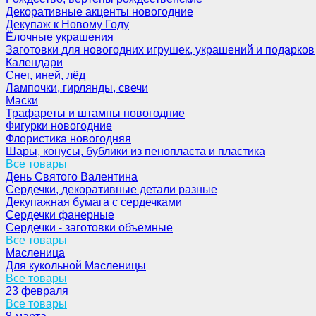
Декоративные акценты новогодние
Декупаж к Новому Году
Ёлочные украшения
Заготовки для новогодних игрушек, украшений и подарков
Календари
Снег, иней, лёд
Лампочки, гирлянды, свечи
Маски
Трафареты и штампы новогодние
Фигурки новогодние
Флористика новогодняя
Шары, конусы, бублики из пенопласта и пластика
Все товары
День Святого Валентина
Сердечки, декоративные детали разные
Декупажная бумага с сердечками
Сердечки фанерные
Сердечки - заготовки объемные
Все товары
Масленица
Для кукольной Масленицы
Все товары
23 февраля
Все товары