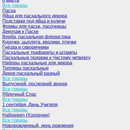
8 марта
Все товары
Пасха
Яйца для пасхального декора
Подставки под яйца и куличи
Формы для пасхи, пасочницы
Декупаж к Пасхе
Верба, пасхальная флористика
Курочки, цыплята, кролики, птички
Гнёзда и скворечники
Пасхальные трафареты и штампы
Пасхальные подарки к Чистому четвергу
Наборы пасхальные для декора
Топперы пасхальные
Декор пасхальный разный
Все товары
Выпускной, последний звонок
Все товары
Яблочный Спас
Все товары
1 сентября, День Учителя
Все товары
Halloween (Хэллоуин)
Все товары
Новорожденный, день рождения