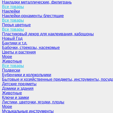
Накладки металлические, филигрань
Все товары
Наклейки
Наклейки-орнаменты блестящие
Все товары
Перья цветные
Все товары
Пластиковый декор для наклеивания, кабошоны
Новый Год
Бантики и т.д.
Бабочки, стрекозы, насекомые
Цветы и растения
Море
Животные
Все товары
Подвески
Бубенчики и колокольчики
Бытовые и хозяйственные предметы, инструменты, посуд
Детские предметы
Домики и здания
Животные
Ключи и замки
Листики, цветочки, ягодки, плоды
Море
Музыкальные инструменты