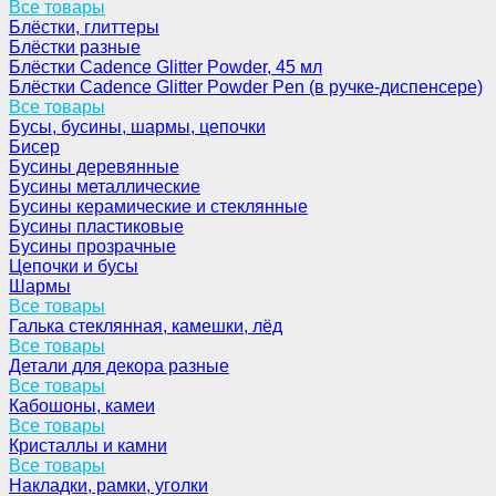
Все товары
Блёстки, глиттеры
Блёстки разные
Блёстки Cadence Glitter Powder, 45 мл
Блёстки Cadence Glitter Powder Pen (в ручке-диспенсере)
Все товары
Бусы, бусины, шармы, цепочки
Бисер
Бусины деревянные
Бусины металлические
Бусины керамические и стеклянные
Бусины пластиковые
Бусины прозрачные
Цепочки и бусы
Шармы
Все товары
Галька стеклянная, камешки, лёд
Все товары
Детали для декора разные
Все товары
Кабошоны, камеи
Все товары
Кристаллы и камни
Все товары
Накладки, рамки, уголки