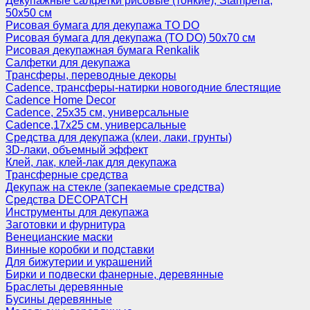
Декупажные салфетки рисовые (тонкие), Stamperia,
50х50 см
Рисовая бумага для декупажа TO DO
Рисовая бумага для декупажа (TO DO) 50х70 см
Рисовая декупажная бумага Renkalik
Салфетки для декупажа
Трансферы, переводные декоры
Cadence, трансферы-натирки новогодние блестящие
Cadence Home Decor
Cadence, 25х35 см, универсальные
Cadence,17х25 см, универсальные
Средства для декупажа (клеи, лаки, грунты)
3D-лаки, объемный эффект
Клей, лак, клей-лак для декупажа
Трансферные средства
Декупаж на стекле (запекаемые средства)
Средства DECOPATCH
Инструменты для декупажа
Заготовки и фурнитура
Венецианские маски
Винные коробки и подставки
Для бижутерии и украшений
Бирки и подвески фанерные, деревянные
Браслеты деревянные
Бусины деревянные