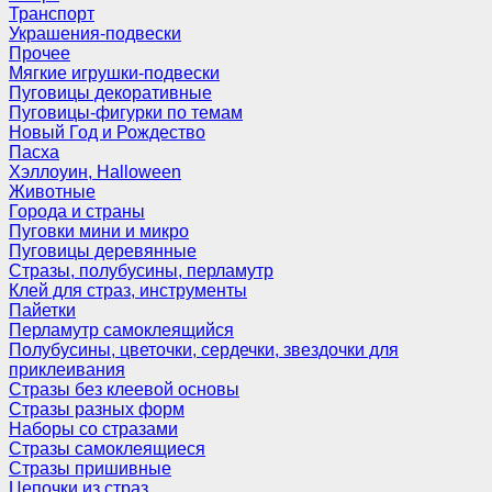
Транспорт
Украшения-подвески
Прочее
Мягкие игрушки-подвески
Пуговицы декоративные
Пуговицы-фигурки по темам
Новый Год и Рождество
Пасха
Хэллоуин, Halloween
Животные
Города и страны
Пуговки мини и микро
Пуговицы деревянные
Стразы, полубусины, перламутр
Клей для страз, инструменты
Пайетки
Перламутр самоклеящийся
Полубусины, цветочки, сердечки, звездочки для
приклеивания
Стразы без клеевой основы
Стразы разных форм
Наборы со стразами
Стразы самоклеящиеся
Стразы пришивные
Цепочки из страз