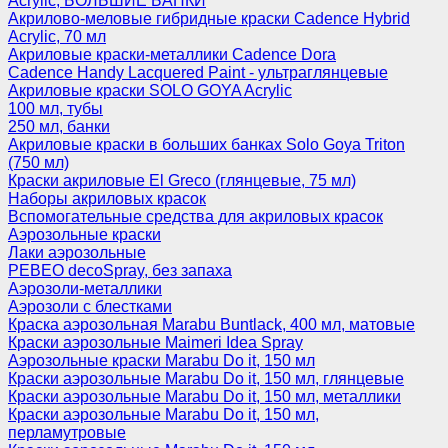
Acrylic, БОЛЬШИЕ БАНКИ
Акрилово-меловые гибридные краски Cadence Hybrid
Acrylic, 70 мл
Акриловые краски-металлики Cadence Dora
Cadence Handy Lacquered Paint - ультраглянцевые
Акриловые краски SOLO GOYA Acrylic
100 мл, тубы
250 мл, банки
Акриловые краски в больших банках Solo Goya Triton
(750 мл)
Краски акриловые El Greco (глянцевые, 75 мл)
Наборы акриловых красок
Вспомогательные средства для акриловых красок
Аэрозольные краски
Лаки аэрозольные
PEBEO decoSpray, без запаха
Аэрозоли-металлики
Аэрозоли с блестками
Краска аэрозольная Marabu Buntlack, 400 мл, матовые
Краски аэрозольные Maimeri Idea Spray
Аэрозольные краски Marabu Do it, 150 мл
Краски аэрозольные Marabu Do it, 150 мл, глянцевые
Краски аэрозольные Marabu Do it, 150 мл, металлики
Краски аэрозольные Marabu Do it, 150 мл,
перламутровые