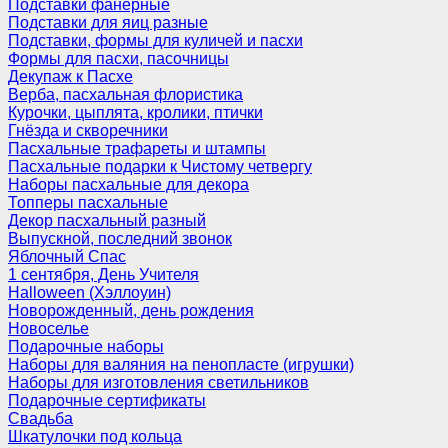
Подставки фанерные
Подставки для яиц разные
Подставки, формы для куличей и пасхи
Формы для пасхи, пасочницы
Декупаж к Пасхе
Верба, пасхальная флористика
Курочки, цыплята, кролики, птички
Гнёзда и скворечники
Пасхальные трафареты и штампы
Пасхальные подарки к Чистому четвергу
Наборы пасхальные для декора
Топперы пасхальные
Декор пасхальный разный
Выпускной, последний звонок
Яблочный Спас
1 сентября, День Учителя
Halloween (Хэллоуин)
Новорожденный, день рождения
Новоселье
Подарочные наборы
Наборы для валяния на пенопласте (игрушки)
Наборы для изготовления светильников
Подарочные сертификаты
Свадьба
Шкатулочки под кольца