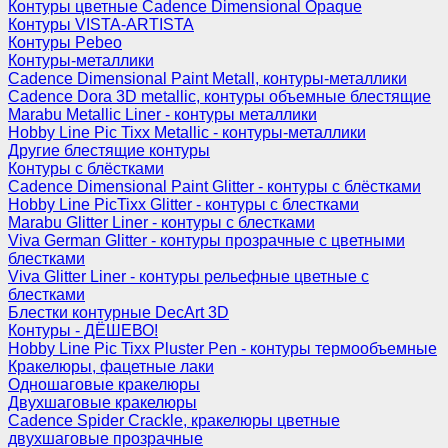
Контуры цветные Cadence Dimensional Opaque
Контуры VISTA-ARTISTA
Контуры Pebeo
Контуры-металлики
Cadence Dimensional Paint Metall, контуры-металлики
Cadence Dora 3D metallic, контуры объемные блестящие
Marabu Metallic Liner - контуры металлики
Hobby Line Pic Tixx Metallic - контуры-металлики
Другие блестящие контуры
Контуры с блёстками
Cadence Dimensional Paint Glitter - контуры с блёстками
Hobby Line PicTixx Glitter - контуры с блестками
Marabu Glitter Liner - контуры с блестками
Viva German Glitter - контуры прозрачные с цветными
блестками
Viva Glitter Liner - контуры рельефные цветные с
блестками
Блестки контурные DecArt 3D
Контуры - ДЁШЕВО!
Hobby Line Pic Tixx Pluster Pen - контуры термообъемные
Кракелюры, фацетные лаки
Одношаговые кракелюры
Двухшаговые кракелюры
Cadence Spider Crackle, кракелюры цветные
двухшаговые прозрачные