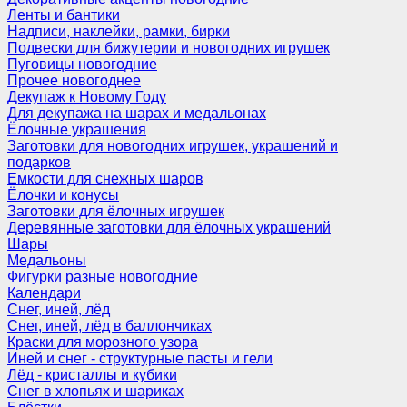
Ленты и бантики
Надписи, наклейки, рамки, бирки
Подвески для бижутерии и новогодних игрушек
Пуговицы новогодние
Прочее новогоднее
Декупаж к Новому Году
Для декупажа на шарах и медальонах
Ёлочные украшения
Заготовки для новогодних игрушек, украшений и
подарков
Емкости для снежных шаров
Ёлочки и конусы
Заготовки для ёлочных игрушек
Деревянные заготовки для ёлочных украшений
Шары
Медальоны
Фигурки разные новогодние
Календари
Снег, иней, лёд
Снег, иней, лёд в баллончиках
Краски для морозного узора
Иней и снег - структурные пасты и гели
Лёд - кристаллы и кубики
Снег в хлопьях и шариках