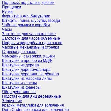
Подвесы, подставки, крючки
Прищепки
Ручки
Фурнитура для бижутерии
Штифты, пины, шурупы, гвозди
Чайные домики и коробки
Часы
Заготовки для часов плоские
Заготовки для часов объемные
Цифры и циферблаты для часов
Часовые механизмы и стрелки
Стрелки для часов
Чемоданы, саквояжи, ящики
Шкатулки и прочее из МДФ
Шкатулки из дерева
Шкатулки дерево+фанера
Шкатулки деревянные дёшево
Шкатулки из массива липы
Шкатулки из сосны
Шкатулки из фанеры
Яйца деревянные
Подставки для яиц деревянные
Золочение
Краски, металлики для золочения
Dora Cadence краски для золочения