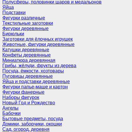
Полусферы, половинки шаров и медальонов
Яйца
Подставки
Фигурки различные
Текстильные заготовки
Фигурки деревянные
Бирюльки
Заготовки для ёлочных игрушек
Животные, фигурки деревянные
Катушки деревянные
Конфеты деревянные
Миниатюра деревянная
Грибы, жёлуди, фрукты из дерева
Посуда, ёмкости, хозтовары
Пуговицы деревянные
Яйца и подставки деревянные
Фигурки папье-маше и картон
Фигурки фанерные
Наборы фигурок
Новый Год и Рождество
Ангелы
Бабочки
Бытовые предметы, посуда
Домики, заборчики, окошки
Сад, огород, деревня