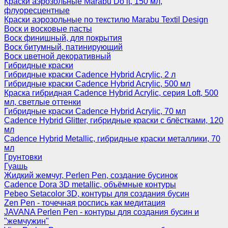
Краски аэрозольные Marabu Do it, 150 мл,
флуоресцентные
Краски аэрозольные по текстилю Marabu Textil Design
Воск и восковые пасты
Воск финишный, для покрытия
Воск битумный, патинирующий
Воск цветной декоративный
Гибридные краски
Гибридные краски Cadence Hybrid Acrylic, 2 л
Гибридные краски Cadence Hybrid Acrylic, 500 мл
Краска гибридная Cadence Hybrid Acrylic, серия Loft, 500
мл, светлые оттенки
Гибридные краски Cadence Hybrid Acrylic, 70 мл
Cadence Hybrid Glitter, гибридные краски с блёстками, 120
мл
Cadence Hybrid Metallic, гибридные краски металлики, 70
мл
Грунтовки
Гуашь
Жидкий жемчуг, Perlen Pen, создание бусинок
Cadence Dora 3D metallic, объёмные контуры
Pebeo Setacolor 3D, контуры для создания бусин
Zen Pen - точечная роспись как медитация
JAVANA Perlen Pen - контуры для создания бусин и
"жемчужин"