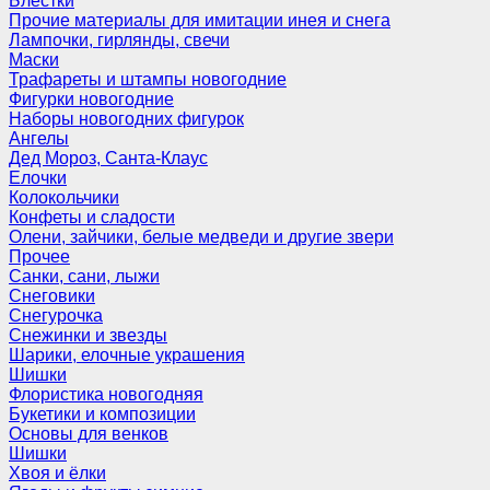
Блёстки
Прочие материалы для имитации инея и снега
Лампочки, гирлянды, свечи
Маски
Трафареты и штампы новогодние
Фигурки новогодние
Наборы новогодних фигурок
Ангелы
Дед Мороз, Санта-Клаус
Елочки
Колокольчики
Конфеты и сладости
Олени, зайчики, белые медведи и другие звери
Прочее
Санки, сани, лыжи
Снеговики
Снегурочка
Снежинки и звезды
Шарики, елочные украшения
Шишки
Флористика новогодняя
Букетики и композиции
Основы для венков
Шишки
Хвоя и ёлки