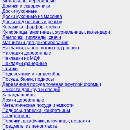
Медальоны деревянные
Домики и скворечники
Доски кухонные
Доски кухонные из массива
Доски под роспись и резьбу
Керамика, фарфор, стекло
Купюрницы, визитницы, журнальницы, календари
Лампочки, гирлянды, свечи
Магнитики для декорирования
Накладки, панно, доски под роспись
Накладки деревянные
Накладки из МДФ
Накладки фанерные
Плитки
Подсвечники и канделябры
Посуда, банки, подносы
Деревянная посуда точеная (круглой формы)
Емкости для круп и специй
Карандашницы
Ложки деревянные
Металлическая посуда и емкости
Подносы, тарелки, конфетницы
Салфетницы
Полочки, шкафчики, ключницы, вешалки
Предметы из пенопласта