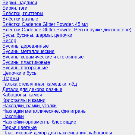
Бирки, надписи
Бирки, тэги
Блёстки, глиттеры
Блёстки разные
Блёстки Cadence Glitter Powder, 45 мл
Блёстки Cadence Glitter Powder Pen (в ручке-диспенсере)
Бусы, бусины, шармы, цепочки
Бисер
Бусины деревянные
Бусины металлические
Бусины керамические и стеклянные
Бусины пластиковые
Бусины прозрачные
Цепочки и бусы
Шармы
Галька стеклянная, камешки, лёд
Детали для декора разные
Кабошоны, камеи
Кристаллы и камни
Накладки, рамки, уголки
Накладки металлические, филигрань
Наклейки
Наклейки-орнаменты блестящие
Перья цветные
Пластиковый декор для наклеивания, кабошоны