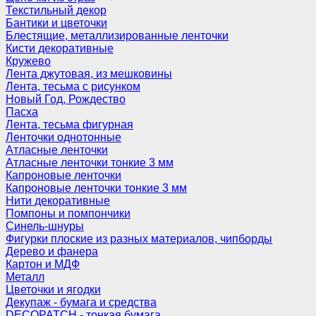
Текстильный декор
Бантики и цветочки
Блестящие, металлизированные ленточки
Кисти декоративные
Кружево
Лента джутовая, из мешковины
Лента, тесьма с рисунком
Новый Год, Рождество
Пасха
Лента, тесьма фигурная
Ленточки однотонные
Атласные ленточки
Атласные ленточки тонкие 3 мм
Капроновые ленточки
Капроновые ленточки тонкие 3 мм
Нити декоративные
Помпоны и помпончики
Синель-шнуры
Фигурки плоские из разных материалов, чипборды
Дерево и фанера
Картон и МДФ
Металл
Цветочки и ягодки
Декупаж - бумага и средства
DECOPATCH - тонкая бумага