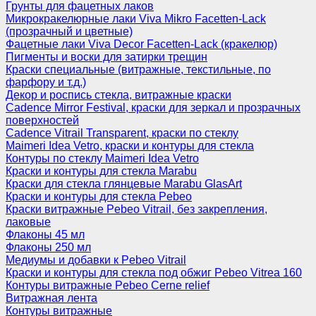
Грунты для фацетных лаков
Микрокракелюрные лаки Viva Mikro Facetten-Lack
(прозрачный и цветные)
Фацетные лаки Viva Decor Facetten-Lack (кракелюр)
Пигменты и воски для затирки трещин
Краски специальные (витражные, текстильные, по
фарфору и т.д.)
Декор и роспись стекла, витражные краски
Cadence Mirror Festival, краски для зеркал и прозрачных
поверхностей
Cadence Vitrail Transparent, краски по стеклу
Maimeri Idea Vetro, краски и контуры для стекла
Контуры по стеклу Maimeri Idea Vetro
Краски и контуры для стекла Marabu
Краски для стекла глянцевые Marabu GlasArt
Краски и контуры для стекла Pebeo
Краски витражные Pebeo Vitrail, без закрепления,
лаковые
Флаконы 45 мл
Флаконы 250 мл
Медиумы и добавки к Pebeo Vitrail
Краски и контуры для стекла под обжиг Pebeo Vitrea 160
Контуры витражные Pebeo Cerne relief
Витражная лента
Контуры витражные