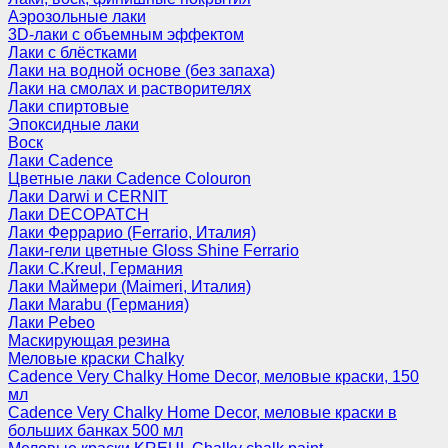
Аэрозольные лаки
3D-лаки с объемным эффектом
Лаки с блёстками
Лаки на водной основе (без запаха)
Лаки на смолах и растворителях
Лаки спиртовые
Эпоксидные лаки
Воск
Лаки Cadence
Цветные лаки Cadence Colouron
Лаки Darwi и CERNIT
Лаки DECOPATCH
Лаки Феррарио (Ferrario, Италия)
Лаки-гели цветные Gloss Shine Ferrario
Лаки C.Kreul, Германия
Лаки Маймери (Maimeri, Италия)
Лаки Marabu (Германия)
Лаки Pebeo
Маскирующая резина
Меловые краски Chalky
Cadence Very Chalky Home Decor, меловые краски, 150
мл
Cadence Very Chalky Home Decor, меловые краски в
больших банках 500 мл