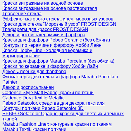
Краски витражные на водной основе
Краски витражные на основе растворителя
Травление стекла
Эффекты матового стекла, инея, морозных узоров
Краски для стекла "Морозный узор" FROST DESIGN
Трафареты для красок FROST DESIGN
Декор и роспись керамики и фарфора
Краски для фарфора Pebeo Ceramic (без обжига)
Контуры по керамике и фарфору Хобби Лайн
Краски Hobby Line - холодная керамика и
марморирование
Краски для фарфора Marabu Porcelain (без обжига)
Краски по керамике и фарфору Хобби Лайн
Деколь, пленки для фарфора
Фломастеры для стекла и фарфора Marabu Porcelain
Painter
Декор и роспись тканей
Cadence Style Matt Fabric, краски по ткани
Cadence Dora Textile Metallic
Pebeo Setacolor, средства для декора текстиля
Контуры по ткани Pebeo Setacolor 3D
PEBEO Setacolor Opaque, краски для светлых и темных
тканей
Marabu Fashion Liner: контурные краски по тканям
Marabu Textil, краски по ткани