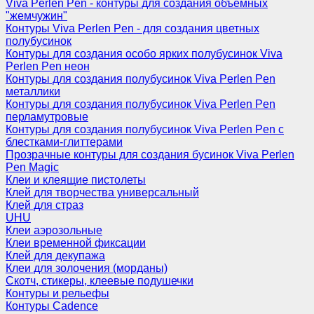
Viva Perlen Pen - контуры для создания объемных
"жемчужин"
Контуры Viva Perlen Pen - для создания цветных
полубусинок
Контуры для создания особо ярких полубусинок Viva
Perlen Pen неон
Контуры для создания полубусинок Viva Perlen Pen
металлики
Контуры для создания полубусинок Viva Perlen Pen
перламутровые
Контуры для создания полубусинок Viva Perlen Pen с
блестками-глиттерами
Прозрачные контуры для создания бусинок Viva Perlen
Pen Magic
Клеи и клеящие пистолеты
Клей для творчества универсальный
Клей для страз
UHU
Клеи аэрозольные
Клеи временной фиксации
Клей для декупажа
Клеи для золочения (морданы)
Скотч, стикеры, клеевые подушечки
Контуры и рельефы
Контуры Cadence