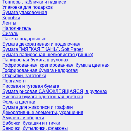
Топперы, таблички и надписи
Упаковка для подарков
Бумага упаковочная
Коробки
Ленты
Наполнитель
Сизаль
Пакеты подарочные
Бумага декоративная и поделочная
Бумага "МЯГКАЯ ТКАНЬ", Soft Paper
Бумага папиросная шелковистая (тишью)
Папиросная бумага в рулонах
Гофрированная, крепированная, бумага цветная
Гофрированная бумага недорогая
Открытки, заготовки
Пергамент
Рисовая и тутовая бумага
Бумага рисовая САМОКЛЕЯЩАЯСЯ, в рулонах
Рисовая бумага однотонная цветная
Фольга цветная
Бумага для живописи и графики
Декоративные элементы, украшения
Амулеты и обереги
Бабочки, букашки и птички
Баночки, бутылочки, флаконы