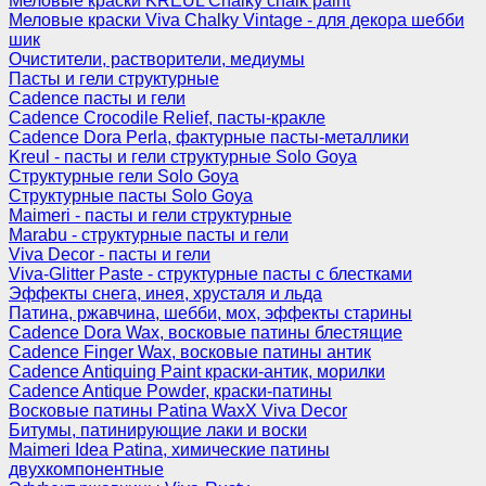
Меловые краски KREUL Chalky chalk paint
Меловые краски Viva Chalky Vintage - для декора шебби
шик
Очистители, растворители, медиумы
Пасты и гели структурные
Cadence пасты и гели
Cadence Crocodile Relief, пасты-кракле
Cadence Dora Perla, фактурные пасты-металлики
Kreul - пасты и гели структурные Solo Goya
Структурные гели Solo Goya
Структурные пасты Solo Goya
Maimeri - пасты и гели структурные
Marabu - структурные пасты и гели
Viva Decor - пасты и гели
Viva-Glitter Paste - структурные пасты с блестками
Эффекты снега, инея, хрусталя и льда
Патина, ржавчина, шебби, мох, эффекты старины
Cadence Dora Wax, восковые патины блестящие
Cadence Finger Wax, восковые патины антик
Сadence Antiquing Paint краски-антик, морилки
Cadence Antique Powder, краски-патины
Восковые патины Patina WaxX Viva Decor
Битумы, патинирующие лаки и воски
Maimeri Idea Patina, химические патины
двухкомпонентные