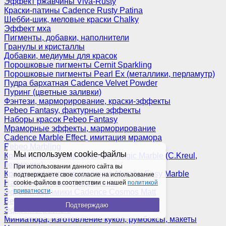
Эффект ржавчины Viva-Rusty
Краски-патины Cadence Rusty Patina
Шебби-шик, меловые краски Chalky
Эффект мха
Пигменты, добавки, наполнители
Гранулы и кристаллы
Добавки, медиумы для красок
Порошковые пигменты Cernit Sparkling
Порошковые пигменты Pearl Ex (металлики, перламутр)
Пудра бархатная Cadence Velvet Powder
Пуринг (цветные заливки)
Фэнтези, марморирование, краски-эффекты
Pebeo Fantasy, фактурные эффекты
Наборы красок Pebeo Fantasy
Мраморные эффекты, марморирование
Cadence Marble Effect, имитация мрамора
Pebeo Marbling
Мы используем cookie-файлы
Краски для марморирования Magic Marble (C.Kreul,
Германия)
При использовании данного сайта вы
Краски для марморирования Marabu Easy Marble
подтверждаете свое согласие на использование
Наборы для марморирования
cookie-файлов в соответствии с нашей
политикой
приватности
.
Эффект керамики Cadence Cosmos Matt
Венецианская штукатурка
Подтверждаю
Эффекты разные
Миниатюра, изготовление кукол, румбоксы, макеты