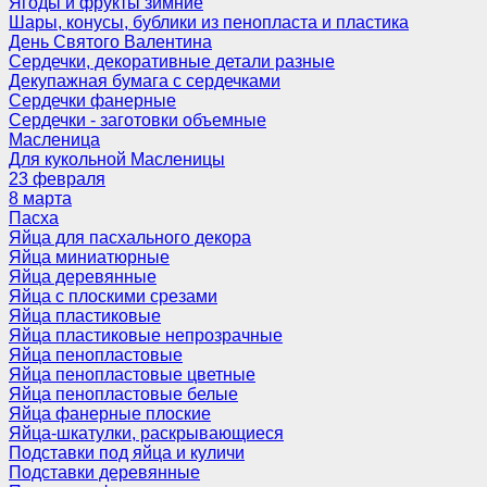
Ягоды и фрукты зимние
Шары, конусы, бублики из пенопласта и пластика
День Святого Валентина
Сердечки, декоративные детали разные
Декупажная бумага с сердечками
Сердечки фанерные
Сердечки - заготовки объемные
Масленица
Для кукольной Масленицы
23 февраля
8 марта
Пасха
Яйца для пасхального декора
Яйца миниатюрные
Яйца деревянные
Яйца с плоскими срезами
Яйца пластиковые
Яйца пластиковые непрозрачные
Яйца пенопластовые
Яйца пенопластовые цветные
Яйца пенопластовые белые
Яйца фанерные плоские
Яйца-шкатулки, раскрывающиеся
Подставки под яйца и куличи
Подставки деревянные