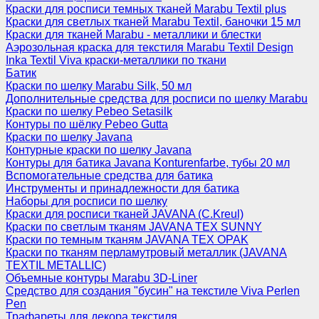
Краски для росписи темных тканей Marabu Textil plus
Краски для светлых тканей Marabu Textil, баночки 15 мл
Краски для тканей Marabu - металлики и блестки
Аэрозольная краска для текстиля Marabu Textil Design
Inka Textil Viva краски-металлики по ткани
Батик
Краски по шелку Marabu Silk, 50 мл
Дополнительные средства для росписи по шелку Marabu
Краски по шелку Pebeo Setasilk
Контуры по шёлку Pebeo Gutta
Краски по шелку Javana
Контурные краски по шелку Javana
Контуры для батика Javana Konturenfarbe, тубы 20 мл
Вспомогательные средства для батика
Инструменты и принадлежности для батика
Наборы для росписи по шелку
Краски для росписи тканей JAVANA (C.Kreul)
Краски по светлым тканям JAVANA TEX SUNNY
Краски по темным тканям JAVANA TEX OPAK
Краски по тканям перламутровый металлик (JAVANA
TEXTIL METALLIC)
Объемные контуры Marabu 3D-Liner
Средство для создания "бусин" на текстиле Viva Perlen
Pen
Трафареты для декора текстиля