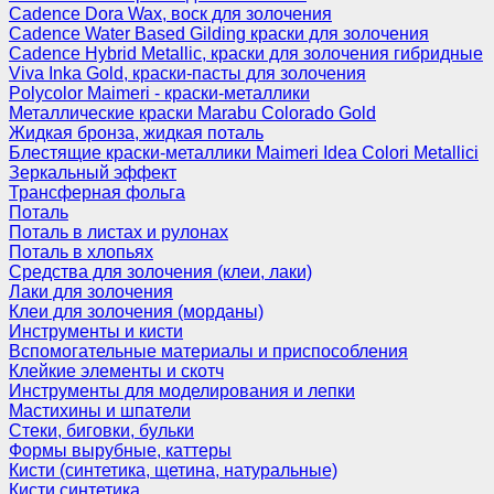
Cadence Dora Wax, воск для золочения
Cadence Water Based Gilding краски для золочения
Cadence Hybrid Metallic, краски для золочения гибридные
Viva Inka Gold, краски-пасты для золочения
Polycolor Maimeri - краски-металлики
Металлические краски Marabu Colorado Gold
Жидкая бронза, жидкая поталь
Блестящие краски-металлики Maimeri Idea Colori Metallici
Зеркальный эффект
Трансферная фольга
Поталь
Поталь в листах и рулонах
Поталь в хлопьях
Средства для золочения (клеи, лаки)
Лаки для золочения
Клеи для золочения (морданы)
Инструменты и кисти
Вспомогательные материалы и приспособления
Клейкие элементы и скотч
Инструменты для моделирования и лепки
Мастихины и шпатели
Стеки, биговки, бульки
Формы вырубные, каттеры
Кисти (синтетика, щетина, натуральные)
Кисти синтетика