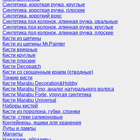
Синтетика, короткая ручка, круглые
Синтетика, короткая ручка, плоские
Синтетика, короткий ворс
Синтетика под колонок, длинная ручка, овальные
Синтетика под колонок, длинная ручка, круглые
Синтетика под колонок, длинная ручка, плоские
Кисти из щетины
Кисти из щетины Mr.Painter
Кисти веерные
Кисти круглые
Кисти плоские
Кисти Decopatch
Кисти со скошенным краем (отводные)
Тонкие кисти
Кисти Marabu Decoration&Hobby
Кисти Marabu Fino, аналог натурального волоса
Кисти Marabu Forte, упругая синтетика
Кисти Marabu Universal
Наборы кистей
Кисти из поролона, губки, спонжи
Кисти, стеки силиконовые
Контейнеры, ящики для хранения
Лупы и лампы
Магниты
Наждачки, абразивы