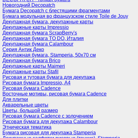
Новогодний Decopatch
Бумага Decopatch с блестящими фрагментами
Бумага модульная во французском стиле Toile de Jouy
Декупажная бумага, декупажные карты
Декупажные карты Impressio
Декупажная бумага ScrapBerry's
Декупажная бумага TO DO, Италия
Декупажная бумага Calambour
Серия Антик Деко
Декупажная бумага, Stamperia, 50х70 см
Декупажная бумага Brico
Декупажные карты Maimeri
Декупажные карты Stafil
Рисовая и тутовая бумага для декупажа
Рисовая бумага Impressio, А4
Рисовая бумага Cadence
Восточные мотивы, рисовая бумага Cadence
Для плитки
Акварельные цветы
Цветы, большой размер
Рисовая бумага Cadence c золочением
Рисовая бумага для декупажа Calambour
Этническая тематика
Бумага рисовая для декупажа Stamperia