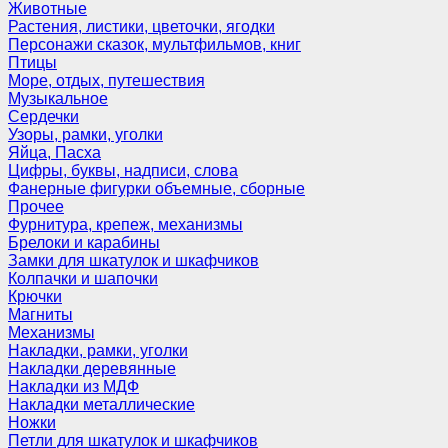
Животные
Растения, листики, цветочки, ягодки
Персонажи сказок, мультфильмов, книг
Птицы
Море, отдых, путешествия
Музыкальное
Сердечки
Узоры, рамки, уголки
Яйца, Пасха
Цифры, буквы, надписи, слова
Фанерные фигурки объемные, сборные
Прочее
Фурнитура, крепеж, механизмы
Брелоки и карабины
Замки для шкатулок и шкафчиков
Колпачки и шапочки
Крючки
Магниты
Механизмы
Накладки, рамки, уголки
Накладки деревянные
Накладки из МДФ
Накладки металлические
Ножки
Петли для шкатулок и шкафчиков