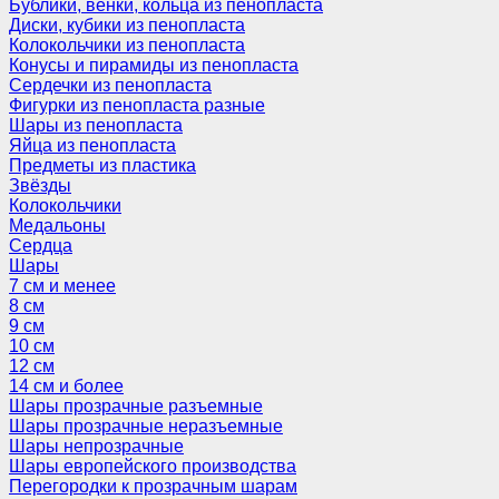
Бублики, венки, кольца из пенопласта
Диски, кубики из пенопласта
Колокольчики из пенопласта
Конусы и пирамиды из пенопласта
Сердечки из пенопласта
Фигурки из пенопласта разные
Шары из пенопласта
Яйца из пенопласта
Предметы из пластика
Звёзды
Колокольчики
Медальоны
Сердца
Шары
7 см и менее
8 см
9 см
10 см
12 см
14 см и более
Шары прозрачные разъемные
Шары прозрачные неразъемные
Шары непрозрачные
Шары европейского производства
Перегородки к прозрачным шарам