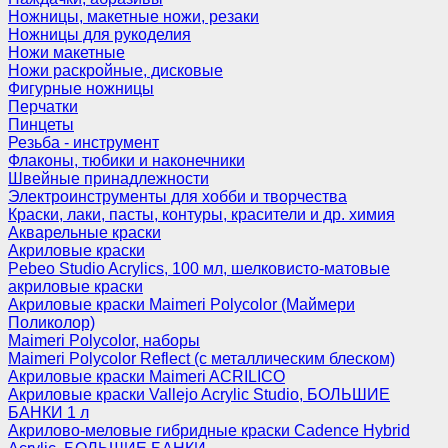
Ножницы, макетные ножи, резаки
Ножницы для рукоделия
Ножи макетные
Ножи раскройные, дисковые
Фигурные ножницы
Перчатки
Пинцеты
Резьба - инструмент
Флаконы, тюбики и наконечники
Швейные принадлежности
Электроинструменты для хобби и творчества
Краски, лаки, пасты, контуры, красители и др. химия
Акварельные краски
Акриловые краски
Pebeo Studio Acrylics, 100 мл, шелковисто-матовые
акриловые краски
Акриловые краски Maimeri Polycolor (Маймери
Поликолор)
Maimeri Polycolor, наборы
Maimeri Polycolor Reflect (с металлическим блеском)
Акриловые краски Maimeri ACRILICO
Акриловые краски Vallejo Acrylic Studio, БОЛЬШИЕ
БАНКИ 1 л
Акрилово-меловые гибридные краски Cadence Hybrid