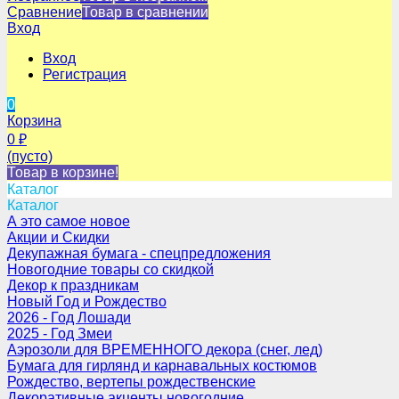
Сравнение
Товар в сравнении
Вход
Вход
Регистрация
0
Корзина
0
₽
(пусто)
Товар в корзине!
Каталог
Каталог
А это самое новое
Акции и Скидки
Декупажная бумага - спецпредложения
Новогодние товары со скидкой
Декор к праздникам
Новый Год и Рождество
2026 - Год Лошади
2025 - Год Змеи
Аэрозоли для ВРЕМЕННОГО декора (снег, лед)
Бумага для гирлянд и карнавальных костюмов
Рождество, вертепы рождественские
Декоративные акценты новогодние