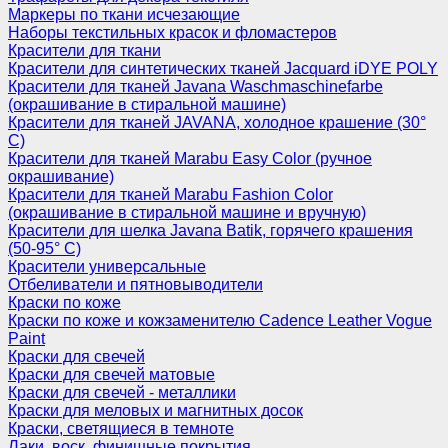
Маркеры по ткани исчезающие
Наборы текстильных красок и фломастеров
Красители для ткани
Красители для синтетических тканей Jacquard iDYE POLY
Красители для тканей Javana Waschmaschinefarbe
(окрашивание в стиральной машине)
Красители для тканей JAVANA, холодное крашение (30°
С)
Красители для тканей Marabu Easy Color (ручное
окрашивание)
Красители для тканей Marabu Fashion Color
(окрашивание в стиральной машине и вручную)
Красители для шелка Javana Batik, горячего крашения
(50-95° С)
Красители универсальные
Отбеливатели и пятновыводители
Краски по коже
Краски по коже и кожзаменителю Cadence Leather Vogue
Paint
Краски для свечей
Краски для свечей матовые
Краски для свечей - металлики
Краски для меловых и магнитных досок
Краски, светящиеся в темноте
Лаки, воск, финишные покрытия