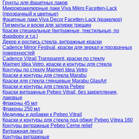
Грунты для фацетных лаков
Микрокракелюрные лаки Viva Mikro Facetten-Lack
(прозрачный и цветные)
Фацетные лаки Viva Decor Facetten-Lack (кракелюр)
Пигменты и воски для затирки трещин
Краски специальные (витражные, текстильные, по
фарфору и т.д.)
Декор и роспись стекла, витражные краски
Cadence Mirror Festival, краски для зеркал и прозрачных
поверхностей
Cadence Vitrail Transparent, краски по стеклу
Maimeri Idea Vetro, краски и контуры для стекла
Контуры по стеклу Maimeri Idea Vetro
Краски и контуры для стекла Marabu
Краски для стекла глянцевые Marabu GlasArt
Краски и контуры для стекла Pebeo
Краски витражные Pebeo Vitrail, без закрепления,
лаковые
Флаконы 45 мл
Флаконы 250 мл
Медиумы и добавки к Pebeo Vitrail
Краски и контуры для стекла под обжиг Pebeo Vitrea 160
Контуры витражные Pebeo Cerne relief
Витражная лента
Контуры витражные