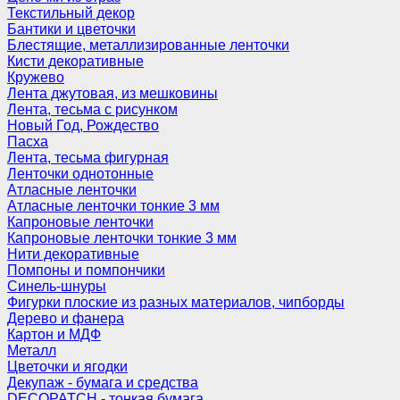
Текстильный декор
Бантики и цветочки
Блестящие, металлизированные ленточки
Кисти декоративные
Кружево
Лента джутовая, из мешковины
Лента, тесьма с рисунком
Новый Год, Рождество
Пасха
Лента, тесьма фигурная
Ленточки однотонные
Атласные ленточки
Атласные ленточки тонкие 3 мм
Капроновые ленточки
Капроновые ленточки тонкие 3 мм
Нити декоративные
Помпоны и помпончики
Синель-шнуры
Фигурки плоские из разных материалов, чипборды
Дерево и фанера
Картон и МДФ
Металл
Цветочки и ягодки
Декупаж - бумага и средства
DECOPATCH - тонкая бумага