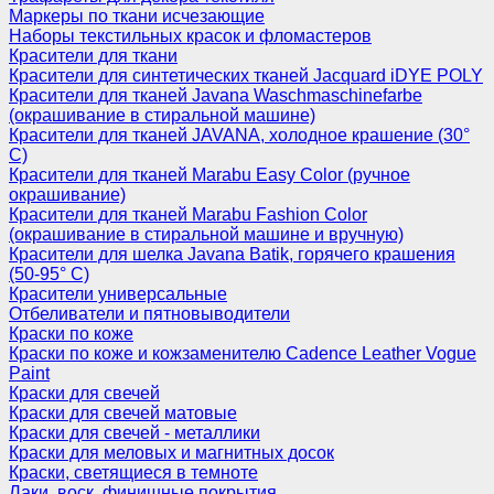
Маркеры по ткани исчезающие
Наборы текстильных красок и фломастеров
Красители для ткани
Красители для синтетических тканей Jacquard iDYE POLY
Красители для тканей Javana Waschmaschinefarbe
(окрашивание в стиральной машине)
Красители для тканей JAVANA, холодное крашение (30°
С)
Красители для тканей Marabu Easy Color (ручное
окрашивание)
Красители для тканей Marabu Fashion Color
(окрашивание в стиральной машине и вручную)
Красители для шелка Javana Batik, горячего крашения
(50-95° С)
Красители универсальные
Отбеливатели и пятновыводители
Краски по коже
Краски по коже и кожзаменителю Cadence Leather Vogue
Paint
Краски для свечей
Краски для свечей матовые
Краски для свечей - металлики
Краски для меловых и магнитных досок
Краски, светящиеся в темноте
Лаки, воск, финишные покрытия