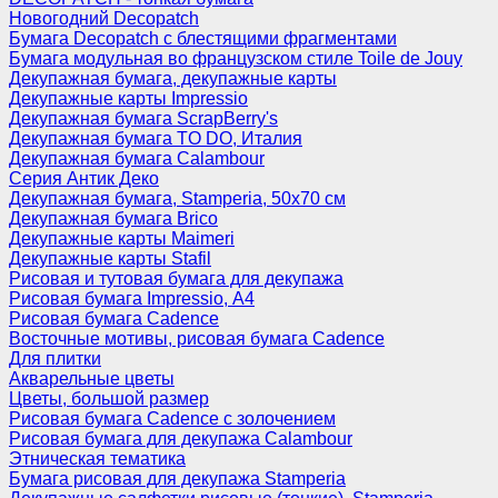
Новогодний Decopatch
Бумага Decopatch с блестящими фрагментами
Бумага модульная во французском стиле Toile de Jouy
Декупажная бумага, декупажные карты
Декупажные карты Impressio
Декупажная бумага ScrapBerry's
Декупажная бумага TO DO, Италия
Декупажная бумага Calambour
Серия Антик Деко
Декупажная бумага, Stamperia, 50х70 см
Декупажная бумага Brico
Декупажные карты Maimeri
Декупажные карты Stafil
Рисовая и тутовая бумага для декупажа
Рисовая бумага Impressio, А4
Рисовая бумага Cadence
Восточные мотивы, рисовая бумага Cadence
Для плитки
Акварельные цветы
Цветы, большой размер
Рисовая бумага Cadence c золочением
Рисовая бумага для декупажа Calambour
Этническая тематика
Бумага рисовая для декупажа Stamperia