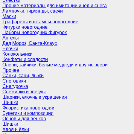
Блёстки
Прочие материалы для имитации инея и снега
Лампочки, гирлянды, свечи
Маски
Трафареты и штампы новогодние
Фигурки новогодние
Наборы новогодних фигурок
Ангелы
Дед Мороз, Санта-Клаус
Елочки
Колокольчики
Конфеты и сладости
Олени, зайчики, белые медведи и другие звери
Прочее
Санки, сани, лыжи
Снеговики
Снегурочка
Снежинки и звезды
Шарики, елочные украшения
Шишки
Флористика новогодняя
Букетики и композиции
Основы для венков
Шишки
Хвоя и ёлки