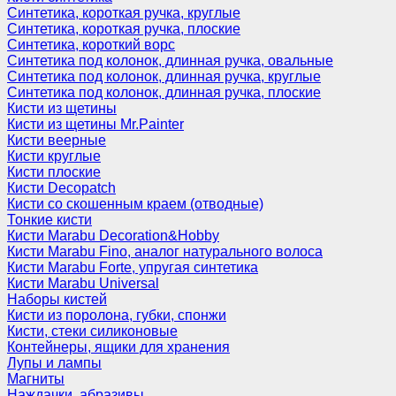
Синтетика, короткая ручка, круглые
Синтетика, короткая ручка, плоские
Синтетика, короткий ворс
Синтетика под колонок, длинная ручка, овальные
Синтетика под колонок, длинная ручка, круглые
Синтетика под колонок, длинная ручка, плоские
Кисти из щетины
Кисти из щетины Mr.Painter
Кисти веерные
Кисти круглые
Кисти плоские
Кисти Decopatch
Кисти со скошенным краем (отводные)
Тонкие кисти
Кисти Marabu Decoration&Hobby
Кисти Marabu Fino, аналог натурального волоса
Кисти Marabu Forte, упругая синтетика
Кисти Marabu Universal
Наборы кистей
Кисти из поролона, губки, спонжи
Кисти, стеки силиконовые
Контейнеры, ящики для хранения
Лупы и лампы
Магниты
Наждачки, абразивы