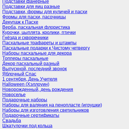
Подставки фанерные
Подставки для яиц разные
Подставки, формы для куличей и пасхи
Формы для пасхи, пасочницы
Декупаж к Пасхе
Верба, пасхальная флористика
Курочки, цыплята, кролики, птички
Гнёзда и скворечники
Пасхальные трафареты и штампы
Пасхальные подарки к Чистому четвергу
Наборы пасхальные для декора
Топперы пасхальные
Декор пасхальный разный
Выпускной, последний звонок
Яблочный Спас
1 сентября, День Учителя
Halloween (Хэллоуин)
Новорожденный, день рождения
Новоселье
Подарочные наборы
Наборы для валяния на пенопласте (игрушки)
Наборы для изготовления светильников
Подарочные сертификаты
Свадьба
Шкатулочки под кольца