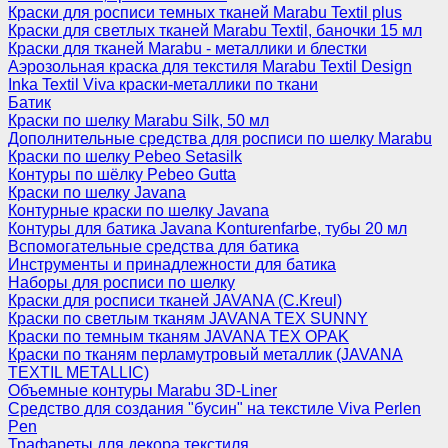
Краски для росписи темных тканей Marabu Textil plus
Краски для светлых тканей Marabu Textil, баночки 15 мл
Краски для тканей Marabu - металлики и блестки
Аэрозольная краска для текстиля Marabu Textil Design
Inka Textil Viva краски-металлики по ткани
Батик
Краски по шелку Marabu Silk, 50 мл
Дополнительные средства для росписи по шелку Marabu
Краски по шелку Pebeo Setasilk
Контуры по шёлку Pebeo Gutta
Краски по шелку Javana
Контурные краски по шелку Javana
Контуры для батика Javana Konturenfarbe, тубы 20 мл
Вспомогательные средства для батика
Инструменты и принадлежности для батика
Наборы для росписи по шелку
Краски для росписи тканей JAVANA (C.Kreul)
Краски по светлым тканям JAVANA TEX SUNNY
Краски по темным тканям JAVANA TEX OPAK
Краски по тканям перламутровый металлик (JAVANA
TEXTIL METALLIC)
Объемные контуры Marabu 3D-Liner
Средство для создания "бусин" на текстиле Viva Perlen
Pen
Трафареты для декора текстиля