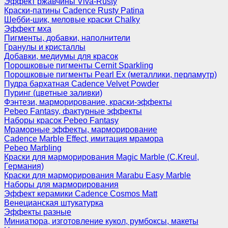
Эффект ржавчины Viva-Rusty
Краски-патины Cadence Rusty Patina
Шебби-шик, меловые краски Chalky
Эффект мха
Пигменты, добавки, наполнители
Гранулы и кристаллы
Добавки, медиумы для красок
Порошковые пигменты Cernit Sparkling
Порошковые пигменты Pearl Ex (металлики, перламутр)
Пудра бархатная Cadence Velvet Powder
Пуринг (цветные заливки)
Фэнтези, марморирование, краски-эффекты
Pebeo Fantasy, фактурные эффекты
Наборы красок Pebeo Fantasy
Мраморные эффекты, марморирование
Cadence Marble Effect, имитация мрамора
Pebeo Marbling
Краски для марморирования Magic Marble (C.Kreul,
Германия)
Краски для марморирования Marabu Easy Marble
Наборы для марморирования
Эффект керамики Cadence Cosmos Matt
Венецианская штукатурка
Эффекты разные
Миниатюра, изготовление кукол, румбоксы, макеты