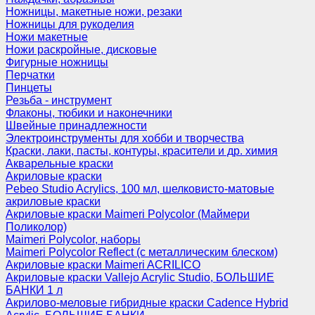
Ножницы, макетные ножи, резаки
Ножницы для рукоделия
Ножи макетные
Ножи раскройные, дисковые
Фигурные ножницы
Перчатки
Пинцеты
Резьба - инструмент
Флаконы, тюбики и наконечники
Швейные принадлежности
Электроинструменты для хобби и творчества
Краски, лаки, пасты, контуры, красители и др. химия
Акварельные краски
Акриловые краски
Pebeo Studio Acrylics, 100 мл, шелковисто-матовые
акриловые краски
Акриловые краски Maimeri Polycolor (Маймери
Поликолор)
Maimeri Polycolor, наборы
Maimeri Polycolor Reflect (с металлическим блеском)
Акриловые краски Maimeri ACRILICO
Акриловые краски Vallejo Acrylic Studio, БОЛЬШИЕ
БАНКИ 1 л
Акрилово-меловые гибридные краски Cadence Hybrid