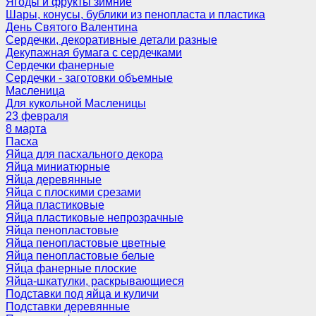
Ягоды и фрукты зимние
Шары, конусы, бублики из пенопласта и пластика
День Святого Валентина
Сердечки, декоративные детали разные
Декупажная бумага с сердечками
Сердечки фанерные
Сердечки - заготовки объемные
Масленица
Для кукольной Масленицы
23 февраля
8 марта
Пасха
Яйца для пасхального декора
Яйца миниатюрные
Яйца деревянные
Яйца с плоскими срезами
Яйца пластиковые
Яйца пластиковые непрозрачные
Яйца пенопластовые
Яйца пенопластовые цветные
Яйца пенопластовые белые
Яйца фанерные плоские
Яйца-шкатулки, раскрывающиеся
Подставки под яйца и куличи
Подставки деревянные