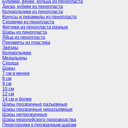
Бублики, венки, кольца из пенопласта
Диски, кубики из пенопласта
Колокольчики из пенопласта
Конусы и пирамиды из пенопласта
Сердечки из пенопласта
Фигурки из пенопласта разные
Шары из пенопласта
Яйца из пенопласта
Предметы из пластика
Звёзды
Колокольчики
Медальоны
Сердца
Шары
7 см и менее
8 см
9 см
10 см
12 см
14 см и более
Шары прозрачные разъемные
Шары прозрачные неразъемные
Шары непрозрачные
Шары европейского производства
Перегородки к прозрачным шарам