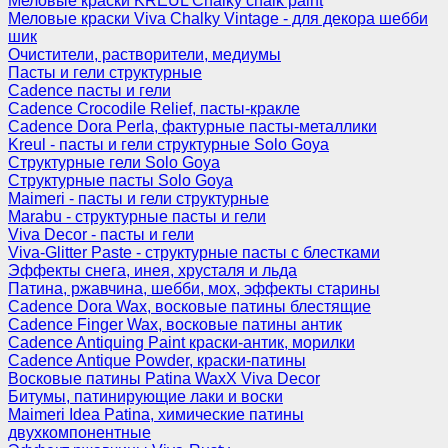
Меловые краски KREUL Chalky chalk paint
Меловые краски Viva Chalky Vintage - для декора шебби
шик
Очистители, растворители, медиумы
Пасты и гели структурные
Cadence пасты и гели
Cadence Crocodile Relief, пасты-кракле
Cadence Dora Perla, фактурные пасты-металлики
Kreul - пасты и гели структурные Solo Goya
Структурные гели Solo Goya
Структурные пасты Solo Goya
Maimeri - пасты и гели структурные
Marabu - структурные пасты и гели
Viva Decor - пасты и гели
Viva-Glitter Paste - структурные пасты с блестками
Эффекты снега, инея, хрусталя и льда
Патина, ржавчина, шебби, мох, эффекты старины
Cadence Dora Wax, восковые патины блестящие
Cadence Finger Wax, восковые патины антик
Сadence Antiquing Paint краски-антик, морилки
Cadence Antique Powder, краски-патины
Восковые патины Patina WaxX Viva Decor
Битумы, патинирующие лаки и воски
Maimeri Idea Patina, химические патины
двухкомпонентные