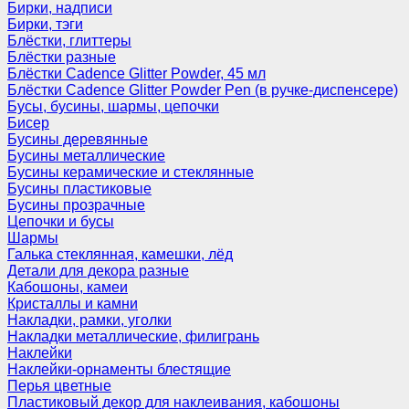
Бирки, надписи
Бирки, тэги
Блёстки, глиттеры
Блёстки разные
Блёстки Cadence Glitter Powder, 45 мл
Блёстки Cadence Glitter Powder Pen (в ручке-диспенсере)
Бусы, бусины, шармы, цепочки
Бисер
Бусины деревянные
Бусины металлические
Бусины керамические и стеклянные
Бусины пластиковые
Бусины прозрачные
Цепочки и бусы
Шармы
Галька стеклянная, камешки, лёд
Детали для декора разные
Кабошоны, камеи
Кристаллы и камни
Накладки, рамки, уголки
Накладки металлические, филигрань
Наклейки
Наклейки-орнаменты блестящие
Перья цветные
Пластиковый декор для наклеивания, кабошоны