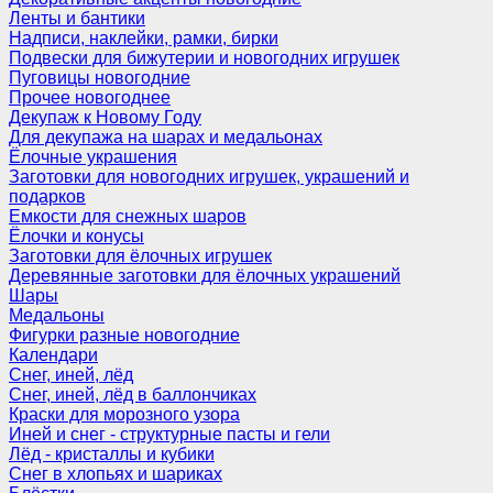
Ленты и бантики
Надписи, наклейки, рамки, бирки
Подвески для бижутерии и новогодних игрушек
Пуговицы новогодние
Прочее новогоднее
Декупаж к Новому Году
Для декупажа на шарах и медальонах
Ёлочные украшения
Заготовки для новогодних игрушек, украшений и
подарков
Емкости для снежных шаров
Ёлочки и конусы
Заготовки для ёлочных игрушек
Деревянные заготовки для ёлочных украшений
Шары
Медальоны
Фигурки разные новогодние
Календари
Снег, иней, лёд
Снег, иней, лёд в баллончиках
Краски для морозного узора
Иней и снег - структурные пасты и гели
Лёд - кристаллы и кубики
Снег в хлопьях и шариках