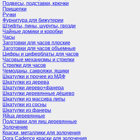
Подвесы, подставки, крючки
Прищепки
Ручки
Фурнитура для бижутерии
Штифты, пины, шурупы, гвозди
Чайные домики и коробки
Часы
Заготовки для часов плоские
Заготовки для часов объемные
Цифры и циферблаты для часов
Часовые механизмы и стрелки
Стрелки для часов
Чемоданы, саквояжи, ящики
Шкатулки и прочее из МДФ
Шкатулки из дерева
Шкатулки дерево+фанера
Шкатулки деревянные дёшево
Шкатулки из массива липы
Шкатулки из сосны
Шкатулки из фанеры
Яйца деревянные
Подставки для яиц деревянные
Золочение
Краски, металлики для золочения
Dora Cadence краски для золочения