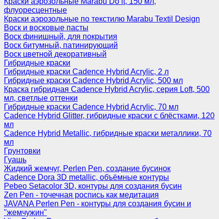
Краски аэрозольные Marabu Do it, 150 мл,
флуоресцентные
Краски аэрозольные по текстилю Marabu Textil Design
Воск и восковые пасты
Воск финишный, для покрытия
Воск битумный, патинирующий
Воск цветной декоративный
Гибридные краски
Гибридные краски Cadence Hybrid Acrylic, 2 л
Гибридные краски Cadence Hybrid Acrylic, 500 мл
Краска гибридная Cadence Hybrid Acrylic, серия Loft, 500
мл, светлые оттенки
Гибридные краски Cadence Hybrid Acrylic, 70 мл
Cadence Hybrid Glitter, гибридные краски с блёстками, 120
мл
Cadence Hybrid Metallic, гибридные краски металлики, 70
мл
Грунтовки
Гуашь
Жидкий жемчуг, Perlen Pen, создание бусинок
Cadence Dora 3D metallic, объёмные контуры
Pebeo Setacolor 3D, контуры для создания бусин
Zen Pen - точечная роспись как медитация
JAVANA Perlen Pen - контуры для создания бусин и
"жемчужин"