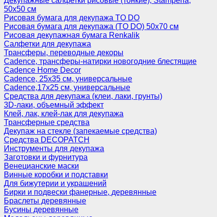
Декупажные салфетки рисовые (тонкие), Stamperia,
50х50 см
Рисовая бумага для декупажа TO DO
Рисовая бумага для декупажа (TO DO) 50х70 см
Рисовая декупажная бумага Renkalik
Салфетки для декупажа
Трансферы, переводные декоры
Cadence, трансферы-натирки новогодние блестящие
Cadence Home Decor
Cadence, 25х35 см, универсальные
Cadence,17х25 см, универсальные
Средства для декупажа (клеи, лаки, грунты)
3D-лаки, объемный эффект
Клей, лак, клей-лак для декупажа
Трансферные средства
Декупаж на стекле (запекаемые средства)
Средства DECOPATCH
Инструменты для декупажа
Заготовки и фурнитура
Венецианские маски
Винные коробки и подставки
Для бижутерии и украшений
Бирки и подвески фанерные, деревянные
Браслеты деревянные
Бусины деревянные