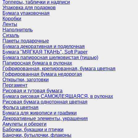
Топперы, таблички и надписи
Упаковка для подарков
Бумага упаковочная
Коробки
Ленты
Наполнитель
Сизаль
Пакеты подарочные
Бумага декоративная и поделочная
Бумага "МЯГКАЯ ТКАНЬ", Soft Paper
Бумага папиросная шелковистая (тишью)
Папиросная бумага в рулонах
Гофрированная, крепированная, бумага цветная
Гофрированная бумага недорогая
Открытки, заготовки
Пергамент
Рисовая и тутовая бумага
Бумага рисовая САМОКЛЕЯЩАЯСЯ, в рулонах
Рисовая бумага однотонная цветная
Фольга цветная
Бумага для живописи и графики
Декоративные элементы, украшения
Амулеты и обереги
Бабочки, букашки и птички
Баночки, бутылочки, флаконы