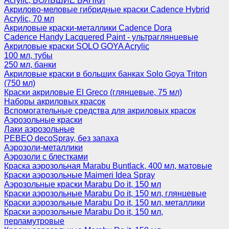
Acrylic, БОЛЬШИЕ БАНКИ
Акрилово-меловые гибридные краски Cadence Hybrid
Acrylic, 70 мл
Акриловые краски-металлики Cadence Dora
Cadence Handy Lacquered Paint - ультраглянцевые
Акриловые краски SOLO GOYA Acrylic
100 мл, тубы
250 мл, банки
Акриловые краски в больших банках Solo Goya Triton
(750 мл)
Краски акриловые El Greco (глянцевые, 75 мл)
Наборы акриловых красок
Вспомогательные средства для акриловых красок
Аэрозольные краски
Лаки аэрозольные
PEBEO decoSpray, без запаха
Аэрозоли-металлики
Аэрозоли с блестками
Краска аэрозольная Marabu Buntlack, 400 мл, матовые
Краски аэрозольные Maimeri Idea Spray
Аэрозольные краски Marabu Do it, 150 мл
Краски аэрозольные Marabu Do it, 150 мл, глянцевые
Краски аэрозольные Marabu Do it, 150 мл, металлики
Краски аэрозольные Marabu Do it, 150 мл,
перламутровые