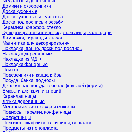
Медальоны деревянные
Домики и скворечники
Доски кухонные
Доски кухонные из массива
Доски под роспись и резьбу
Керамика, фарфор, стекло
Купюрницы, визитницы, журнальницы, календари
Лампочки, гирлянды, свечи
Магнитики для декорирования
Накладки, панно, доски под роспись
Накладки деревянные
Накладки из МДФ
Накладки фанерные
Плитки
Подсвечники и канделябры
Посуда, банки, подносы
Деревянная посуда точеная (круглой формы)
Емкости для круп и специй
Карандашницы
Ложки деревянные
Металлическая посуда и емкости
Подносы, тарелки, конфетницы
Салфетницы
Полочки, шкафчики, ключницы, вешалки
Предметы из пенопласта