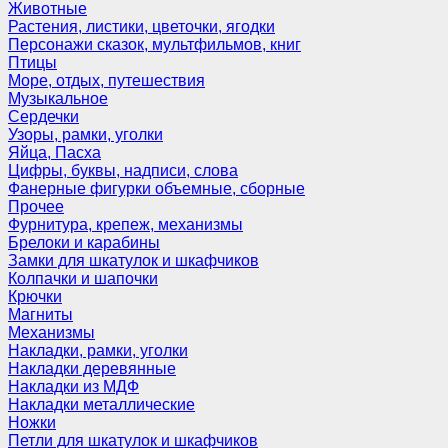
Животные
Растения, листики, цветочки, ягодки
Персонажи сказок, мультфильмов, книг
Птицы
Море, отдых, путешествия
Музыкальное
Сердечки
Узоры, рамки, уголки
Яйца, Пасха
Цифры, буквы, надписи, слова
Фанерные фигурки объемные, сборные
Прочее
Фурнитура, крепеж, механизмы
Брелоки и карабины
Замки для шкатулок и шкафчиков
Колпачки и шапочки
Крючки
Магниты
Механизмы
Накладки, рамки, уголки
Накладки деревянные
Накладки из МДФ
Накладки металлические
Ножки
Петли для шкатулок и шкафчиков