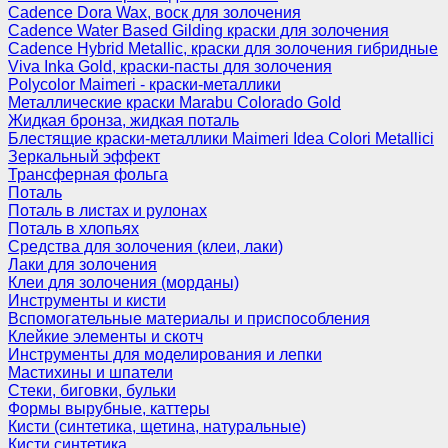
Cadence Dora Wax, воск для золочения
Cadence Water Based Gilding краски для золочения
Cadence Hybrid Metallic, краски для золочения гибридные
Viva Inka Gold, краски-пасты для золочения
Polycolor Maimeri - краски-металлики
Металлические краски Marabu Colorado Gold
Жидкая бронза, жидкая поталь
Блестящие краски-металлики Maimeri Idea Colori Metallici
Зеркальный эффект
Трансферная фольга
Поталь
Поталь в листах и рулонах
Поталь в хлопьях
Средства для золочения (клеи, лаки)
Лаки для золочения
Клеи для золочения (морданы)
Инструменты и кисти
Вспомогательные материалы и приспособления
Клейкие элементы и скотч
Инструменты для моделирования и лепки
Мастихины и шпатели
Стеки, биговки, бульки
Формы вырубные, каттеры
Кисти (синтетика, щетина, натуральные)
Кисти синтетика