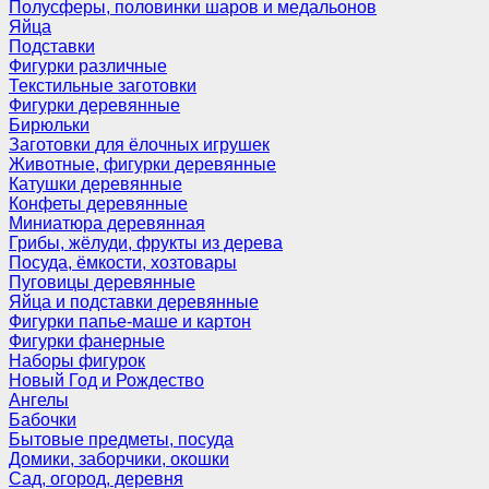
Полусферы, половинки шаров и медальонов
Яйца
Подставки
Фигурки различные
Текстильные заготовки
Фигурки деревянные
Бирюльки
Заготовки для ёлочных игрушек
Животные, фигурки деревянные
Катушки деревянные
Конфеты деревянные
Миниатюра деревянная
Грибы, жёлуди, фрукты из дерева
Посуда, ёмкости, хозтовары
Пуговицы деревянные
Яйца и подставки деревянные
Фигурки папье-маше и картон
Фигурки фанерные
Наборы фигурок
Новый Год и Рождество
Ангелы
Бабочки
Бытовые предметы, посуда
Домики, заборчики, окошки
Сад, огород, деревня