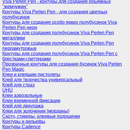
Viva Perlen Pen - контуры для создания объемных
"жемчужин"
Контуры Viva Perlen Pen - для создания цветных
полубусинок
Контуры для создания особо ярких полубусинок Viva
Perlen Pen неон
Контуры для создания полубусинок Viva Perlen Pen
металлики
Контуры для создания полубусинок Viva Perlen Pen
перламутровые
Контуры для создания полубусинок Viva Perlen Pen с
блестками-глиттерами
Прозрачные контуры для создания бусинок Viva Perlen
Pen Magic
Клеи и клеящие пистолеты
Клей для творчества универсальный
Клей для страз
UHU
Клеи аэрозольные
Клеи временной фиксации
Клей для декупажа
Клеи для золочения (морданы)
Скотч, стикеры, клеевые подушечки
Контуры и рельефы
Контуры Cadence