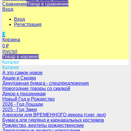
Сравнение
Товар в сравнении
Вход
Вход
Регистрация
0
Корзина
0
₽
(пусто)
Товар в корзине!
Каталог
Каталог
А это самое новое
Акции и Скидки
Декупажная бумага - спецпредложения
Новогодние товары со скидкой
Декор к праздникам
Новый Год и Рождество
2026 - Год Лошади
2025 - Год Змеи
Аэрозоли для ВРЕМЕННОГО декора (снег, лед)
Бумага для гирлянд и карнавальных костюмов
Рождество, вертепы рождественские
Декоративные акценты новогодние