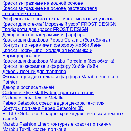
Краски витражные на водной основе
Краски витражные на основе растворителя
Травление стекла
Эффекты матового стекла, инея, морозных узоров
Краски для стекла "Морозный узор" FROST DESIGN
Трафареты для красок FROST DESIGN
Декор и роспись керамики и фарфора
Краски для фарфора Pebeo Ceramic (без обжига)
Контуры по керамике и фарфору Хобби Лайн
Краски Hobby Line - холодная керамика и
марморирование
Краски для фарфора Marabu Porcelain (без обжига)
Краски по керамике и фарфору Хобби Лайн
Деколь, пленки для фарфора
Фломастеры для стекла и фарфора Marabu Porcelain
Painter
Декор и роспись тканей
Cadence Style Matt Fabric, краски по ткани
Cadence Dora Textile Metallic
Pebeo Setacolor, средства для декора текстиля
Контуры по ткани Pebeo Setacolor 3D
PEBEO Setacolor Opaque, краски для светлых и темных
тканей
Marabu Fashion Liner: контурные краски по тканям
Marabu Textil, краски по ткани