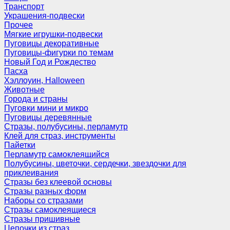
Транспорт
Украшения-подвески
Прочее
Мягкие игрушки-подвески
Пуговицы декоративные
Пуговицы-фигурки по темам
Новый Год и Рождество
Пасха
Хэллоуин, Halloween
Животные
Города и страны
Пуговки мини и микро
Пуговицы деревянные
Стразы, полубусины, перламутр
Клей для страз, инструменты
Пайетки
Перламутр самоклеящийся
Полубусины, цветочки, сердечки, звездочки для
приклеивания
Стразы без клеевой основы
Стразы разных форм
Наборы со стразами
Стразы самоклеящиеся
Стразы пришивные
Цепочки из страз