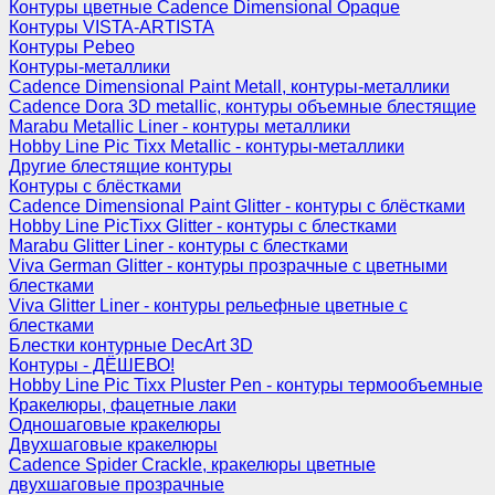
Контуры цветные Cadence Dimensional Opaque
Контуры VISTA-ARTISTA
Контуры Pebeo
Контуры-металлики
Cadence Dimensional Paint Metall, контуры-металлики
Cadence Dora 3D metallic, контуры объемные блестящие
Marabu Metallic Liner - контуры металлики
Hobby Line Pic Tixx Metallic - контуры-металлики
Другие блестящие контуры
Контуры с блёстками
Cadence Dimensional Paint Glitter - контуры с блёстками
Hobby Line PicTixx Glitter - контуры с блестками
Marabu Glitter Liner - контуры с блестками
Viva German Glitter - контуры прозрачные с цветными
блестками
Viva Glitter Liner - контуры рельефные цветные с
блестками
Блестки контурные DecArt 3D
Контуры - ДЁШЕВО!
Hobby Line Pic Tixx Pluster Pen - контуры термообъемные
Кракелюры, фацетные лаки
Одношаговые кракелюры
Двухшаговые кракелюры
Cadence Spider Crackle, кракелюры цветные
двухшаговые прозрачные