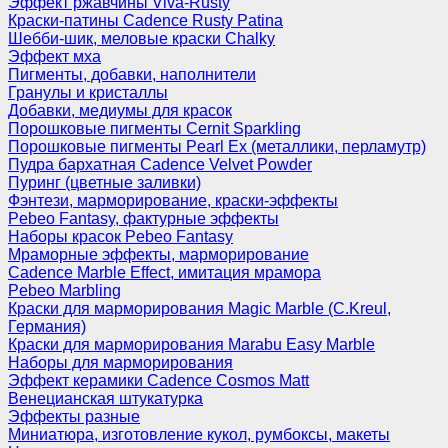
Эффект ржавчины Viva-Rusty
Краски-патины Cadence Rusty Patina
Шебби-шик, меловые краски Chalky
Эффект мха
Пигменты, добавки, наполнители
Гранулы и кристаллы
Добавки, медиумы для красок
Порошковые пигменты Cernit Sparkling
Порошковые пигменты Pearl Ex (металлики, перламутр)
Пудра бархатная Cadence Velvet Powder
Пуринг (цветные заливки)
Фэнтези, марморирование, краски-эффекты
Pebeo Fantasy, фактурные эффекты
Наборы красок Pebeo Fantasy
Мраморные эффекты, марморирование
Cadence Marble Effect, имитация мрамора
Pebeo Marbling
Краски для марморирования Magic Marble (C.Kreul,
Германия)
Краски для марморирования Marabu Easy Marble
Наборы для марморирования
Эффект керамики Cadence Cosmos Matt
Венецианская штукатурка
Эффекты разные
Миниатюра, изготовление кукол, румбоксы, макеты