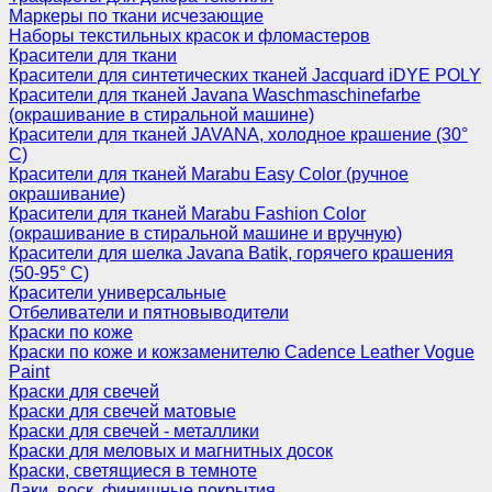
Маркеры по ткани исчезающие
Наборы текстильных красок и фломастеров
Красители для ткани
Красители для синтетических тканей Jacquard iDYE POLY
Красители для тканей Javana Waschmaschinefarbe
(окрашивание в стиральной машине)
Красители для тканей JAVANA, холодное крашение (30°
С)
Красители для тканей Marabu Easy Color (ручное
окрашивание)
Красители для тканей Marabu Fashion Color
(окрашивание в стиральной машине и вручную)
Красители для шелка Javana Batik, горячего крашения
(50-95° С)
Красители универсальные
Отбеливатели и пятновыводители
Краски по коже
Краски по коже и кожзаменителю Cadence Leather Vogue
Paint
Краски для свечей
Краски для свечей матовые
Краски для свечей - металлики
Краски для меловых и магнитных досок
Краски, светящиеся в темноте
Лаки, воск, финишные покрытия