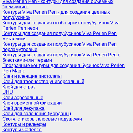
Viva Perlen Pen - контуры для создания объемных
"жемчужин"
Контуры Viva Perlen Pen - для создания цветных
полубусинок
Контуры для создания особо ярких полубусинок Viva
Perlen Pen неон
Контуры для создания полубусинок Viva Perlen Pen
металлики
Контуры для создания полубусинок Viva Perlen Pen
перламутровые
Контуры для создания полубусинок Viva Perlen Pen с
блестками-глиттерами
Прозрачные контуры для создания бусинок Viva Perlen
Pen Magic
Клеи и клеящие пистолеты
Клей для творчества универсальный
Клей для страз
UHU
Клеи аэрозольные
Клеи временной фиксации
Клей для декупажа
Клеи для золочения (морданы)
Скотч, стикеры, клеевые подушечки
Контуры и рельефы
Контуры Cadence