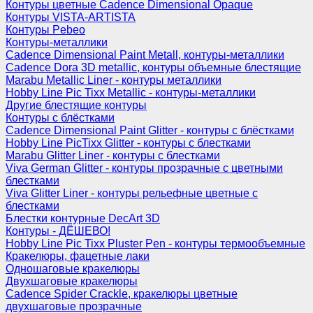
Контуры цветные Cadence Dimensional Opaque
Контуры VISTA-ARTISTA
Контуры Pebeo
Контуры-металлики
Cadence Dimensional Paint Metall, контуры-металлики
Cadence Dora 3D metallic, контуры объемные блестящие
Marabu Metallic Liner - контуры металлики
Hobby Line Pic Tixx Metallic - контуры-металлики
Другие блестящие контуры
Контуры с блёстками
Cadence Dimensional Paint Glitter - контуры с блёстками
Hobby Line PicTixx Glitter - контуры с блестками
Marabu Glitter Liner - контуры с блестками
Viva German Glitter - контуры прозрачные с цветными
блестками
Viva Glitter Liner - контуры рельефные цветные с
блестками
Блестки контурные DecArt 3D
Контуры - ДЁШЕВО!
Hobby Line Pic Tixx Pluster Pen - контуры термообъемные
Кракелюры, фацетные лаки
Одношаговые кракелюры
Двухшаговые кракелюры
Cadence Spider Crackle, кракелюры цветные
двухшаговые прозрачные