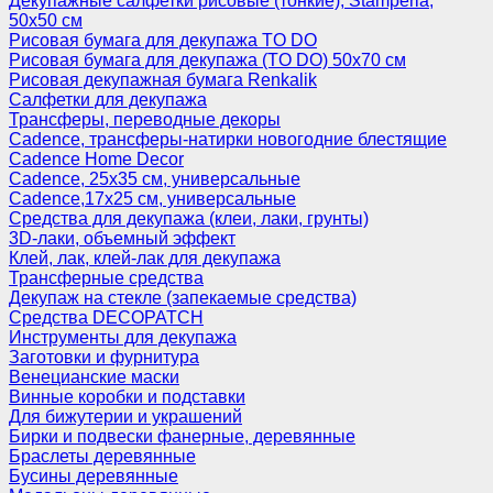
Декупажные салфетки рисовые (тонкие), Stamperia,
50х50 см
Рисовая бумага для декупажа TO DO
Рисовая бумага для декупажа (TO DO) 50х70 см
Рисовая декупажная бумага Renkalik
Салфетки для декупажа
Трансферы, переводные декоры
Cadence, трансферы-натирки новогодние блестящие
Cadence Home Decor
Cadence, 25х35 см, универсальные
Cadence,17х25 см, универсальные
Средства для декупажа (клеи, лаки, грунты)
3D-лаки, объемный эффект
Клей, лак, клей-лак для декупажа
Трансферные средства
Декупаж на стекле (запекаемые средства)
Средства DECOPATCH
Инструменты для декупажа
Заготовки и фурнитура
Венецианские маски
Винные коробки и подставки
Для бижутерии и украшений
Бирки и подвески фанерные, деревянные
Браслеты деревянные
Бусины деревянные