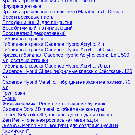
Краски аэрозольные Marabu Do it, 150 мл,
флуоресцентные
Краски аэрозольные по текстилю Marabu Textil Design
Воск и восковые пасты
Воск финишный, для покрытия
Воск битумный, патинирующий
Воск цветной декоративный
Гибридные краски
Гибридные краски Cadence Hybrid Acrylic, 2 л
Гибридные краски Cadence Hybrid Acrylic, 500 мл
Краска гибридная Cadence Hybrid Acrylic, серия Loft, 500
мл, светлые оттенки
Гибридные краски Cadence Hybrid Acrylic, 70 мл
Cadence Hybrid Glitter, гибридные краски с блёстками, 120
мл
Cadence Hybrid Metallic, гибридные краски металлики, 70
мл
Грунтовки
Гуашь
Жидкий жемчуг, Perlen Pen, создание бусинок
Cadence Dora 3D metallic, объёмные контуры
Pebeo Setacolor 3D, контуры для создания бусин
Zen Pen - точечная роспись как медитация
JAVANA Perlen Pen - контуры для создания бусин и
"жемчужин"