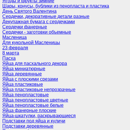
Ягоды и фрукты зимние
Шары, конусы, бублики из пенопласта и пластика
День Святого Валентина
Сердечки, декоративные детали разные
Декупажная бумага с сердечками
Сердечки фанерные
Сердечки - заготовки объемные
Масленица
Для кукольной Масленицы
23 февраля
8 марта
Пасха
Яйца для пасхального декора
Яйца миниатюрные
Яйца деревянные
Яйца с плоскими срезами
Яйца пластиковые
Яйца пластиковые непрозрачные
Яйца пенопластовые
Яйца пенопластовые цветные
Яйца пенопластовые белые
Яйца фанерные плоские
Яйца-шкатулки, раскрывающиеся
Подставки под яйца и куличи
Подставки деревянные