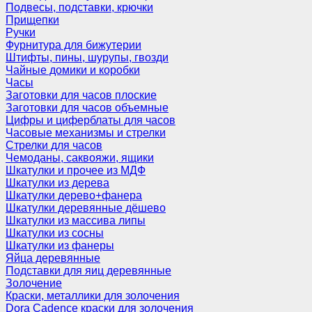
Подвесы, подставки, крючки
Прищепки
Ручки
Фурнитура для бижутерии
Штифты, пины, шурупы, гвозди
Чайные домики и коробки
Часы
Заготовки для часов плоские
Заготовки для часов объемные
Цифры и циферблаты для часов
Часовые механизмы и стрелки
Стрелки для часов
Чемоданы, саквояжи, ящики
Шкатулки и прочее из МДФ
Шкатулки из дерева
Шкатулки дерево+фанера
Шкатулки деревянные дёшево
Шкатулки из массива липы
Шкатулки из сосны
Шкатулки из фанеры
Яйца деревянные
Подставки для яиц деревянные
Золочение
Краски, металлики для золочения
Dora Cadence краски для золочения