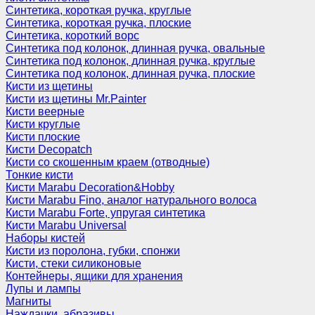
Синтетика, короткая ручка, круглые
Синтетика, короткая ручка, плоские
Синтетика, короткий ворс
Синтетика под колонок, длинная ручка, овальные
Синтетика под колонок, длинная ручка, круглые
Синтетика под колонок, длинная ручка, плоские
Кисти из щетины
Кисти из щетины Mr.Painter
Кисти веерные
Кисти круглые
Кисти плоские
Кисти Decopatch
Кисти со скошенным краем (отводные)
Тонкие кисти
Кисти Marabu Decoration&Hobby
Кисти Marabu Fino, аналог натурального волоса
Кисти Marabu Forte, упругая синтетика
Кисти Marabu Universal
Наборы кистей
Кисти из поролона, губки, спонжи
Кисти, стеки силиконовые
Контейнеры, ящики для хранения
Лупы и лампы
Магниты
Наждачки, абразивы