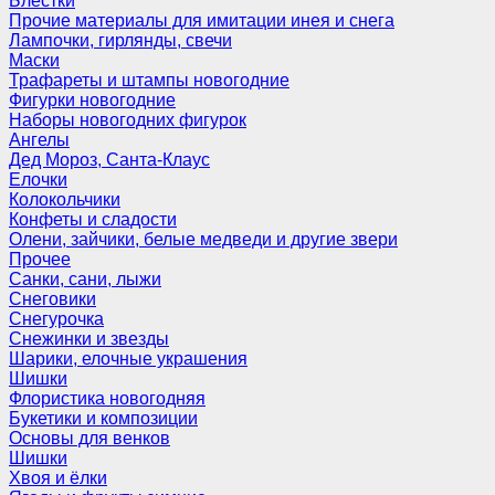
Блёстки
Прочие материалы для имитации инея и снега
Лампочки, гирлянды, свечи
Маски
Трафареты и штампы новогодние
Фигурки новогодние
Наборы новогодних фигурок
Ангелы
Дед Мороз, Санта-Клаус
Елочки
Колокольчики
Конфеты и сладости
Олени, зайчики, белые медведи и другие звери
Прочее
Санки, сани, лыжи
Снеговики
Снегурочка
Снежинки и звезды
Шарики, елочные украшения
Шишки
Флористика новогодняя
Букетики и композиции
Основы для венков
Шишки
Хвоя и ёлки