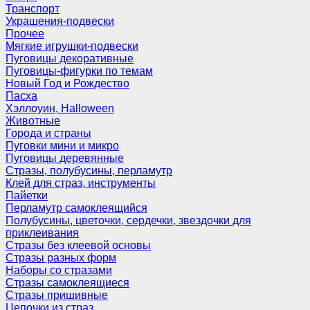
Транспорт
Украшения-подвески
Прочее
Мягкие игрушки-подвески
Пуговицы декоративные
Пуговицы-фигурки по темам
Новый Год и Рождество
Пасха
Хэллоуин, Halloween
Животные
Города и страны
Пуговки мини и микро
Пуговицы деревянные
Стразы, полубусины, перламутр
Клей для страз, инструменты
Пайетки
Перламутр самоклеящийся
Полубусины, цветочки, сердечки, звездочки для
приклеивания
Стразы без клеевой основы
Стразы разных форм
Наборы со стразами
Стразы самоклеящиеся
Стразы пришивные
Цепочки из страз