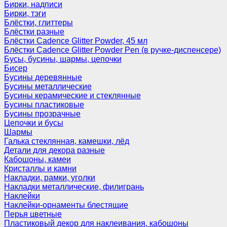
Бирки, надписи
Бирки, тэги
Блёстки, глиттеры
Блёстки разные
Блёстки Cadence Glitter Powder, 45 мл
Блёстки Cadence Glitter Powder Pen (в ручке-диспенсере)
Бусы, бусины, шармы, цепочки
Бисер
Бусины деревянные
Бусины металлические
Бусины керамические и стеклянные
Бусины пластиковые
Бусины прозрачные
Цепочки и бусы
Шармы
Галька стеклянная, камешки, лёд
Детали для декора разные
Кабошоны, камеи
Кристаллы и камни
Накладки, рамки, уголки
Накладки металлические, филигрань
Наклейки
Наклейки-орнаменты блестящие
Перья цветные
Пластиковый декор для наклеивания, кабошоны