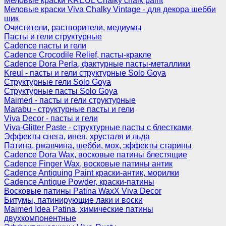
Меловые краски KREUL Chalky chalk paint
Меловые краски Viva Chalky Vintage - для декора шебби
шик
Очистители, растворители, медиумы
Пасты и гели структурные
Cadence пасты и гели
Cadence Crocodile Relief, пасты-кракле
Cadence Dora Perla, фактурные пасты-металлики
Kreul - пасты и гели структурные Solo Goya
Структурные гели Solo Goya
Структурные пасты Solo Goya
Maimeri - пасты и гели структурные
Marabu - структурные пасты и гели
Viva Decor - пасты и гели
Viva-Glitter Paste - структурные пасты с блестками
Эффекты снега, инея, хрусталя и льда
Патина, ржавчина, шебби, мох, эффекты старины
Cadence Dora Wax, восковые патины блестящие
Cadence Finger Wax, восковые патины антик
Сadence Antiquing Paint краски-антик, морилки
Cadence Antique Powder, краски-патины
Восковые патины Patina WaxX Viva Decor
Битумы, патинирующие лаки и воски
Maimeri Idea Patina, химические патины
двухкомпонентные