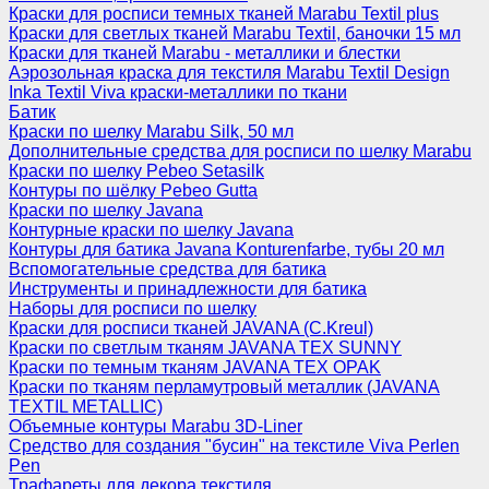
Краски для росписи темных тканей Marabu Textil plus
Краски для светлых тканей Marabu Textil, баночки 15 мл
Краски для тканей Marabu - металлики и блестки
Аэрозольная краска для текстиля Marabu Textil Design
Inka Textil Viva краски-металлики по ткани
Батик
Краски по шелку Marabu Silk, 50 мл
Дополнительные средства для росписи по шелку Marabu
Краски по шелку Pebeo Setasilk
Контуры по шёлку Pebeo Gutta
Краски по шелку Javana
Контурные краски по шелку Javana
Контуры для батика Javana Konturenfarbe, тубы 20 мл
Вспомогательные средства для батика
Инструменты и принадлежности для батика
Наборы для росписи по шелку
Краски для росписи тканей JAVANA (C.Kreul)
Краски по светлым тканям JAVANA TEX SUNNY
Краски по темным тканям JAVANA TEX OPAK
Краски по тканям перламутровый металлик (JAVANA
TEXTIL METALLIC)
Объемные контуры Marabu 3D-Liner
Средство для создания "бусин" на текстиле Viva Perlen
Pen
Трафареты для декора текстиля