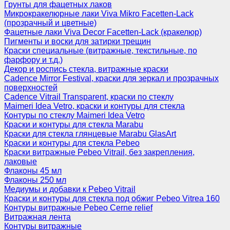
Грунты для фацетных лаков
Микрокракелюрные лаки Viva Mikro Facetten-Lack
(прозрачный и цветные)
Фацетные лаки Viva Decor Facetten-Lack (кракелюр)
Пигменты и воски для затирки трещин
Краски специальные (витражные, текстильные, по
фарфору и т.д.)
Декор и роспись стекла, витражные краски
Cadence Mirror Festival, краски для зеркал и прозрачных
поверхностей
Cadence Vitrail Transparent, краски по стеклу
Maimeri Idea Vetro, краски и контуры для стекла
Контуры по стеклу Maimeri Idea Vetro
Краски и контуры для стекла Marabu
Краски для стекла глянцевые Marabu GlasArt
Краски и контуры для стекла Pebeo
Краски витражные Pebeo Vitrail, без закрепления,
лаковые
Флаконы 45 мл
Флаконы 250 мл
Медиумы и добавки к Pebeo Vitrail
Краски и контуры для стекла под обжиг Pebeo Vitrea 160
Контуры витражные Pebeo Cerne relief
Витражная лента
Контуры витражные