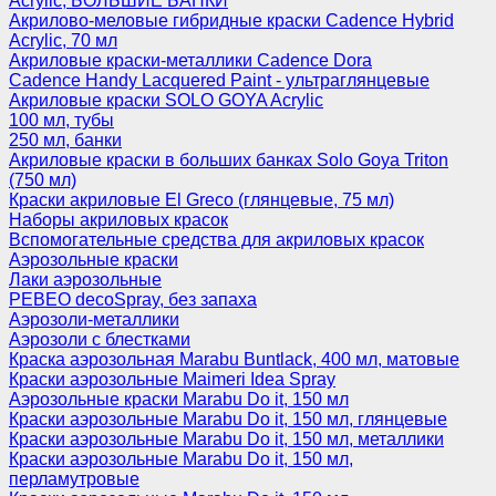
Acrylic, БОЛЬШИЕ БАНКИ
Акрилово-меловые гибридные краски Cadence Hybrid
Acrylic, 70 мл
Акриловые краски-металлики Cadence Dora
Cadence Handy Lacquered Paint - ультраглянцевые
Акриловые краски SOLO GOYA Acrylic
100 мл, тубы
250 мл, банки
Акриловые краски в больших банках Solo Goya Triton
(750 мл)
Краски акриловые El Greco (глянцевые, 75 мл)
Наборы акриловых красок
Вспомогательные средства для акриловых красок
Аэрозольные краски
Лаки аэрозольные
PEBEO decoSpray, без запаха
Аэрозоли-металлики
Аэрозоли с блестками
Краска аэрозольная Marabu Buntlack, 400 мл, матовые
Краски аэрозольные Maimeri Idea Spray
Аэрозольные краски Marabu Do it, 150 мл
Краски аэрозольные Marabu Do it, 150 мл, глянцевые
Краски аэрозольные Marabu Do it, 150 мл, металлики
Краски аэрозольные Marabu Do it, 150 мл,
перламутровые