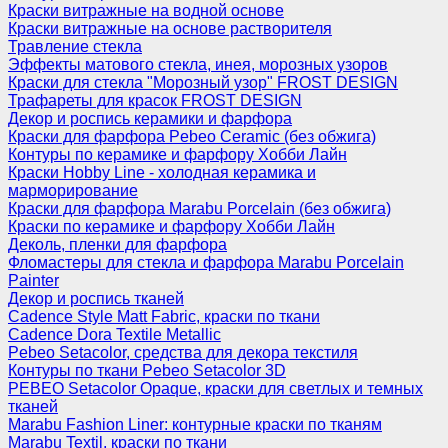
Краски витражные на водной основе
Краски витражные на основе растворителя
Травление стекла
Эффекты матового стекла, инея, морозных узоров
Краски для стекла "Морозный узор" FROST DESIGN
Трафареты для красок FROST DESIGN
Декор и роспись керамики и фарфора
Краски для фарфора Pebeo Ceramic (без обжига)
Контуры по керамике и фарфору Хобби Лайн
Краски Hobby Line - холодная керамика и
марморирование
Краски для фарфора Marabu Porcelain (без обжига)
Краски по керамике и фарфору Хобби Лайн
Деколь, пленки для фарфора
Фломастеры для стекла и фарфора Marabu Porcelain
Painter
Декор и роспись тканей
Cadence Style Matt Fabric, краски по ткани
Cadence Dora Textile Metallic
Pebeo Setacolor, средства для декора текстиля
Контуры по ткани Pebeo Setacolor 3D
PEBEO Setacolor Opaque, краски для светлых и темных
тканей
Marabu Fashion Liner: контурные краски по тканям
Marabu Textil, краски по ткани