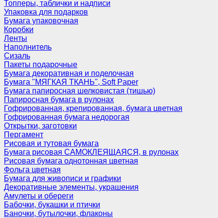
Топперы, таблички и надписи
Упаковка для подарков
Бумага упаковочная
Коробки
Ленты
Наполнитель
Сизаль
Пакеты подарочные
Бумага декоративная и поделочная
Бумага "МЯГКАЯ ТКАНЬ", Soft Paper
Бумага папиросная шелковистая (тишью)
Папиросная бумага в рулонах
Гофрированная, крепированная, бумага цветная
Гофрированная бумага недорогая
Открытки, заготовки
Пергамент
Рисовая и тутовая бумага
Бумага рисовая САМОКЛЕЯЩАЯСЯ, в рулонах
Рисовая бумага однотонная цветная
Фольга цветная
Бумага для живописи и графики
Декоративные элементы, украшения
Амулеты и обереги
Бабочки, букашки и птички
Баночки, бутылочки, флаконы