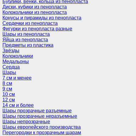
Бублики, венки, кольца из пенопласта
Диски, кубики из пенопласта
Колокольчики из пенопласта
Конусы и пирамиды из пенопласта
Сердечки из пенопласта
Фигурки из пенопласта разные
Шары из пенопласта
Яйца из пенопласта
Предметы из пластика
Звёзды
Колокольчики
Медальоны
Сердца
Шары
7 см и менее
8 см
9 см
10 см
12 см
14 см и более
Шары прозрачные разъемные
Шары прозрачные неразъемные
Шары непрозрачные
Шары европейского производства
Перегородки к прозрачным шарам