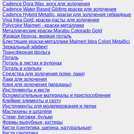
Cadence Dora Wax, воск для золочения
Cadence Water Based Gilding краски для золочения
Cadence Hybrid Metallic, краски для золочения гибридные
Viva Inka Gold, краски-пасты для золочения
Polycolor Maimeri - краски-металлики
Металлические краски Marabu Colorado Gold
Жидкая бронза, жидкая поталь
Блестящие краски-металлики Maimeri Idea Colori Metallici
Зеркальный эффект
Трансферная фольга
Поталь
Поталь в листах и рулонах
Поталь в хлопьях
Средства для золочения (клеи, лаки)
Лаки для золочения
Клеи для золочения (морданы)
Инструменты и кисти
Вспомогательные материалы и приспособления
Клейкие элементы и скотч
Инструменты для моделирования и лепки
Мастихины и шпатели
Стеки, биговки, бульки
Формы вырубные, каттеры
Кисти (синтетика, щетина, натуральные)
Кисти синтетика