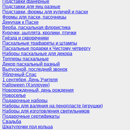
Подставки фанерные
Подставки для яиц разные
Подставки, формы для куличей и пасхи
Формы для пасхи, пасочницы
Декупаж к Пасхе
Верба, пасхальная флористика
Курочки, цыплята, кролики, птички
Гнёзда и скворечники
Пасхальные трафареты и штампы
Пасхальные подарки к Чистому четвергу
Наборы пасхальные для декора
Топперы пасхальные
Декор пасхальный разный
Выпускной, последний звонок
Яблочный Спас
1 сентября, День Учителя
Halloween (Хэллоуин)
Новорожденный, день рождения
Новоселье
Подарочные наборы
Наборы для валяния на пенопласте (игрушки)
Наборы для изготовления светильников
Подарочные сертификаты
Свадьба
Шкатулочки под кольца