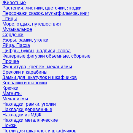
Животные
Растения, листики, цветочки, ягодки
Персонажи сказок, мультфильмов, книг
Птицы
Море, отдых, путешествия
Музыкальное
Сердечки
Узоры, рамки, уголки
Яйца, Пасха
Цифры, буквы, надписи, слова
Фанерные фигурки объемные, сборные
Прочее
Фурнитура, крепеж, механизмы
Брелоки и карабины
Замки для шкатулок и шкафчиков
Колпачки и шапочки
Крючки
Магниты
Механизмы
Накладки, рамки, уголки
Накладки деревянные
Накладки из МДФ
Накладки металлические
Ножки
Петли для шкатулок и шкафчиков