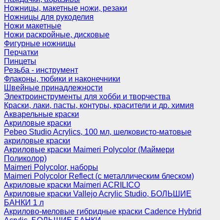
Ножницы, макетные ножи, резаки
Ножницы для рукоделия
Ножи макетные
Ножи раскройные, дисковые
Фигурные ножницы
Перчатки
Пинцеты
Резьба - инструмент
Флаконы, тюбики и наконечники
Швейные принадлежности
Электроинструменты для хобби и творчества
Краски, лаки, пасты, контуры, красители и др. химия
Акварельные краски
Акриловые краски
Pebeo Studio Acrylics, 100 мл, шелковисто-матовые
акриловые краски
Акриловые краски Maimeri Polycolor (Маймери
Поликолор)
Maimeri Polycolor, наборы
Maimeri Polycolor Reflect (с металлическим блеском)
Акриловые краски Maimeri ACRILICO
Акриловые краски Vallejo Acrylic Studio, БОЛЬШИЕ
БАНКИ 1 л
Акрилово-меловые гибридные краски Cadence Hybrid