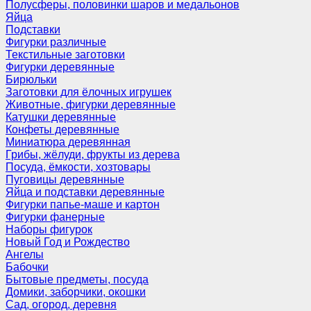
Полусферы, половинки шаров и медальонов
Яйца
Подставки
Фигурки различные
Текстильные заготовки
Фигурки деревянные
Бирюльки
Заготовки для ёлочных игрушек
Животные, фигурки деревянные
Катушки деревянные
Конфеты деревянные
Миниатюра деревянная
Грибы, жёлуди, фрукты из дерева
Посуда, ёмкости, хозтовары
Пуговицы деревянные
Яйца и подставки деревянные
Фигурки папье-маше и картон
Фигурки фанерные
Наборы фигурок
Новый Год и Рождество
Ангелы
Бабочки
Бытовые предметы, посуда
Домики, заборчики, окошки
Сад, огород, деревня