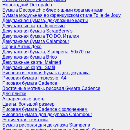
Новогодний Decopatch
Бумага Decopatch с блестящими фрагментами
Бумага модульная во французском стиле Toile de Jouy
Декупажная бумага, декупажные карты
Декупажные карты Impressio
Декупажная бумага ScrapBerry's
Декупажная бумага TO DO, Италия
Декупажная бумага Calambour
Серия Антик Деко
Декупажная бумага, Stamperia, 50х70 см
Декупажная бумага Brico
Декупажные карты Maimeri
Декупажные карты Stafil
Рисовая и тутовая бумага для декупажа
Рисовая бумага Impressio, А4
Рисовая бумага Cadence
Восточные мотивы, рисовая бумага Cadence
Для плитки
Акварельные цветы
Цветы, большой размер
Рисовая бумага Cadence c золочением
Рисовая бумага для декупажа Calambour
Этническая тематика
Бумага рисовая для декупажа Stamperia