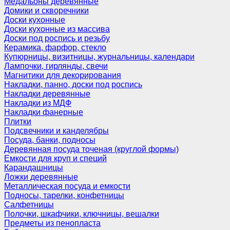
Медальоны деревянные
Домики и скворечники
Доски кухонные
Доски кухонные из массива
Доски под роспись и резьбу
Керамика, фарфор, стекло
Купюрницы, визитницы, журнальницы, календари
Лампочки, гирлянды, свечи
Магнитики для декорирования
Накладки, панно, доски под роспись
Накладки деревянные
Накладки из МДФ
Накладки фанерные
Плитки
Подсвечники и канделябры
Посуда, банки, подносы
Деревянная посуда точеная (круглой формы)
Емкости для круп и специй
Карандашницы
Ложки деревянные
Металлическая посуда и емкости
Подносы, тарелки, конфетницы
Салфетницы
Полочки, шкафчики, ключницы, вешалки
Предметы из пенопласта