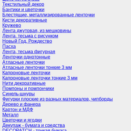
Текстильный декор
Бантики и цветочки
Блестящие, металлизированные ленточки
Кисти декоративные
Кружево
Лента джутовая, из мешковины
Лента, тесьма с рисунком
Новый Год, Рождество
Пасха
Лента, тесьма фигурная
Ленточки однотонные
Атласные ленточки
Атласные ленточки тонкие 3 мм
Капроновые ленточки
Капроновые ленточки тонкие 3 мм
Нити декоративные
Помпоны и помпончики
Синель-шнуры
Фигурки плоские из разных материалов, чипборды
Дерево и фанера
Картон и МДФ
Металл
Цветочки и ягодки
Декупаж - бумага и средства
DECOPATCH - тонкая бумага