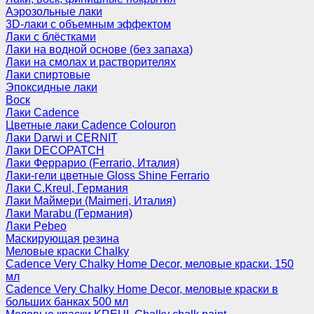
Аэрозольные лаки
3D-лаки с объемным эффектом
Лаки с блёстками
Лаки на водной основе (без запаха)
Лаки на смолах и растворителях
Лаки спиртовые
Эпоксидные лаки
Воск
Лаки Cadence
Цветные лаки Cadence Colouron
Лаки Darwi и CERNIT
Лаки DECOPATCH
Лаки Феррарио (Ferrario, Италия)
Лаки-гели цветные Gloss Shine Ferrario
Лаки C.Kreul, Германия
Лаки Маймери (Maimeri, Италия)
Лаки Marabu (Германия)
Лаки Pebeo
Маскирующая резина
Меловые краски Chalky
Cadence Very Chalky Home Decor, меловые краски, 150
мл
Cadence Very Chalky Home Decor, меловые краски в
больших банках 500 мл