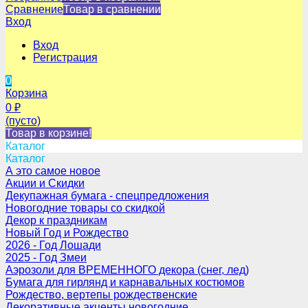
Сравнение
Товар в сравнении
Вход
Вход
Регистрация
0
Корзина
0
₽
(пусто)
Товар в корзине!
Каталог
Каталог
А это самое новое
Акции и Скидки
Декупажная бумага - спецпредложения
Новогодние товары со скидкой
Декор к праздникам
Новый Год и Рождество
2026 - Год Лошади
2025 - Год Змеи
Аэрозоли для ВРЕМЕННОГО декора (снег, лед)
Бумага для гирлянд и карнавальных костюмов
Рождество, вертепы рождественские
Декоративные акценты новогодние