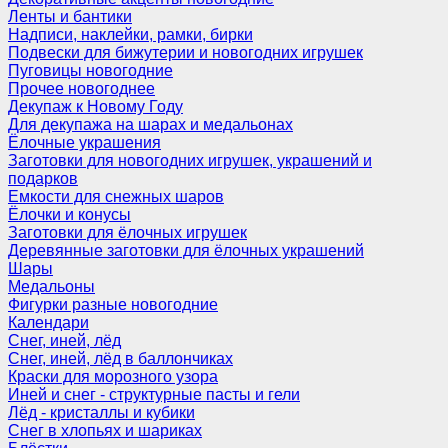
Ленты и бантики
Надписи, наклейки, рамки, бирки
Подвески для бижутерии и новогодних игрушек
Пуговицы новогодние
Прочее новогоднее
Декупаж к Новому Году
Для декупажа на шарах и медальонах
Ёлочные украшения
Заготовки для новогодних игрушек, украшений и
подарков
Емкости для снежных шаров
Ёлочки и конусы
Заготовки для ёлочных игрушек
Деревянные заготовки для ёлочных украшений
Шары
Медальоны
Фигурки разные новогодние
Календари
Снег, иней, лёд
Снег, иней, лёд в баллончиках
Краски для морозного узора
Иней и снег - структурные пасты и гели
Лёд - кристаллы и кубики
Снег в хлопьях и шариках