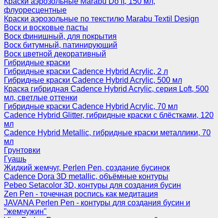
Краски аэрозольные Marabu Do it, 150 мл,
флуоресцентные
Краски аэрозольные по текстилю Marabu Textil Design
Воск и восковые пасты
Воск финишный, для покрытия
Воск битумный, патинирующий
Воск цветной декоративный
Гибридные краски
Гибридные краски Cadence Hybrid Acrylic, 2 л
Гибридные краски Cadence Hybrid Acrylic, 500 мл
Краска гибридная Cadence Hybrid Acrylic, серия Loft, 500
мл, светлые оттенки
Гибридные краски Cadence Hybrid Acrylic, 70 мл
Cadence Hybrid Glitter, гибридные краски с блёстками, 120
мл
Cadence Hybrid Metallic, гибридные краски металлики, 70
мл
Грунтовки
Гуашь
Жидкий жемчуг, Perlen Pen, создание бусинок
Cadence Dora 3D metallic, объёмные контуры
Pebeo Setacolor 3D, контуры для создания бусин
Zen Pen - точечная роспись как медитация
JAVANA Perlen Pen - контуры для создания бусин и
"жемчужин"