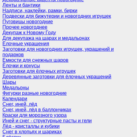
Ленты и бантики
Надписи, наклейки, рамки, бирки
Подвески для бижутерии и новогодних игрушек
Пуговицы новогодние
Прочее новогоднее
Декупаж к Новому Году
Для декупажа на шарах и медальонах
Ёлочные украшения
Заготовки для новогодних игрушек, украшений и
подарков
Емкости для снежных шаров
Ёлочки и конусы
Заготовки для ёлочных игрушек
Деревянные заготовки для ёлочных украшений
Шары
Медальоны
Фигурки разные новогодние
Календари
Снег, иней, лёд
Снег, иней, лёд в баллончиках
Краски для морозного узора
Иней и снег - структурные пасты и гели
Лёд - кристаллы и кубики
Снег в хлопьях и шариках