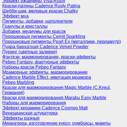
Эффект ржавчины Viva-Rusty
Краски-патины Cadence Rusty Patina
Шебби-шик, меловые краски Chalky
Эффект мха
Пигменты, добавки, наполнители
Гранулы и кристаллы
Добавки, медиумы для красок
Порошковые пигменты Cernit Sparkling
Порошковые пигменты Pearl Ex (металлики, перламутр)
Пудра бархатная Cadence Velvet Powder
Пуринг (цветные заливки)
Фэнтези, марморирование, краски-эффекты
Pebeo Fantasy, фактурные эффекты
Наборы красок Pebeo Fantasy
Мраморные эффекты, марморирование
Cadence Marble Effect, имитация мрамора
Pebeo Marbling
Краски для марморирования Magic Marble (C.Kreul,
Германия)
Краски для марморирования Marabu Easy Marble
Наборы для марморирования
Эффект керамики Cadence Cosmos Matt
Венецианская штукатурка
Эффекты разные
Миниатюра, изготовление кукол, румбоксы, макеты