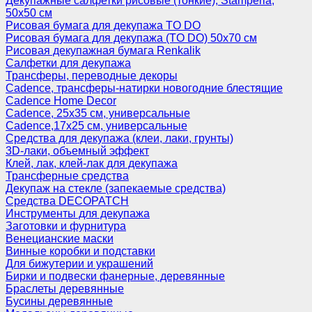
Декупажные салфетки рисовые (тонкие), Stamperia,
50х50 см
Рисовая бумага для декупажа TO DO
Рисовая бумага для декупажа (TO DO) 50х70 см
Рисовая декупажная бумага Renkalik
Салфетки для декупажа
Трансферы, переводные декоры
Cadence, трансферы-натирки новогодние блестящие
Cadence Home Decor
Cadence, 25х35 см, универсальные
Cadence,17х25 см, универсальные
Средства для декупажа (клеи, лаки, грунты)
3D-лаки, объемный эффект
Клей, лак, клей-лак для декупажа
Трансферные средства
Декупаж на стекле (запекаемые средства)
Средства DECOPATCH
Инструменты для декупажа
Заготовки и фурнитура
Венецианские маски
Винные коробки и подставки
Для бижутерии и украшений
Бирки и подвески фанерные, деревянные
Браслеты деревянные
Бусины деревянные