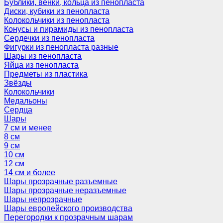
Бублики, венки, кольца из пенопласта
Диски, кубики из пенопласта
Колокольчики из пенопласта
Конусы и пирамиды из пенопласта
Сердечки из пенопласта
Фигурки из пенопласта разные
Шары из пенопласта
Яйца из пенопласта
Предметы из пластика
Звёзды
Колокольчики
Медальоны
Сердца
Шары
7 см и менее
8 см
9 см
10 см
12 см
14 см и более
Шары прозрачные разъемные
Шары прозрачные неразъемные
Шары непрозрачные
Шары европейского производства
Перегородки к прозрачным шарам