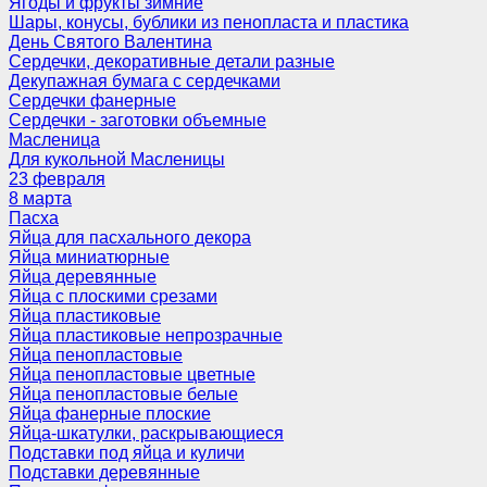
Ягоды и фрукты зимние
Шары, конусы, бублики из пенопласта и пластика
День Святого Валентина
Сердечки, декоративные детали разные
Декупажная бумага с сердечками
Сердечки фанерные
Сердечки - заготовки объемные
Масленица
Для кукольной Масленицы
23 февраля
8 марта
Пасха
Яйца для пасхального декора
Яйца миниатюрные
Яйца деревянные
Яйца с плоскими срезами
Яйца пластиковые
Яйца пластиковые непрозрачные
Яйца пенопластовые
Яйца пенопластовые цветные
Яйца пенопластовые белые
Яйца фанерные плоские
Яйца-шкатулки, раскрывающиеся
Подставки под яйца и куличи
Подставки деревянные