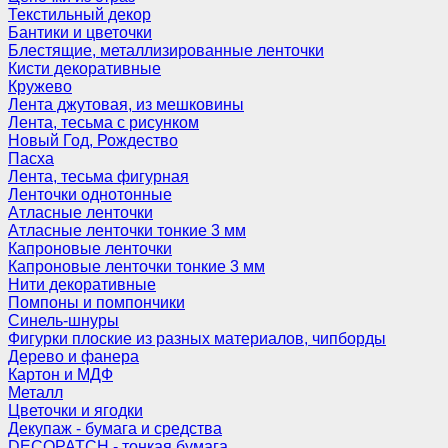
Текстильный декор
Бантики и цветочки
Блестящие, металлизированные ленточки
Кисти декоративные
Кружево
Лента джутовая, из мешковины
Лента, тесьма с рисунком
Новый Год, Рождество
Пасха
Лента, тесьма фигурная
Ленточки однотонные
Атласные ленточки
Атласные ленточки тонкие 3 мм
Капроновые ленточки
Капроновые ленточки тонкие 3 мм
Нити декоративные
Помпоны и помпончики
Синель-шнуры
Фигурки плоские из разных материалов, чипборды
Дерево и фанера
Картон и МДФ
Металл
Цветочки и ягодки
Декупаж - бумага и средства
DECOPATCH - тонкая бумага