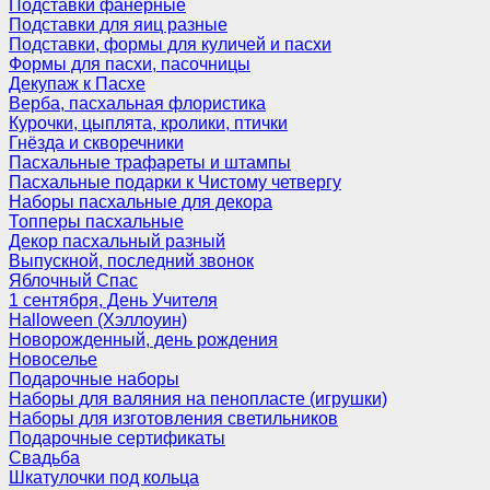
Подставки фанерные
Подставки для яиц разные
Подставки, формы для куличей и пасхи
Формы для пасхи, пасочницы
Декупаж к Пасхе
Верба, пасхальная флористика
Курочки, цыплята, кролики, птички
Гнёзда и скворечники
Пасхальные трафареты и штампы
Пасхальные подарки к Чистому четвергу
Наборы пасхальные для декора
Топперы пасхальные
Декор пасхальный разный
Выпускной, последний звонок
Яблочный Спас
1 сентября, День Учителя
Halloween (Хэллоуин)
Новорожденный, день рождения
Новоселье
Подарочные наборы
Наборы для валяния на пенопласте (игрушки)
Наборы для изготовления светильников
Подарочные сертификаты
Свадьба
Шкатулочки под кольца