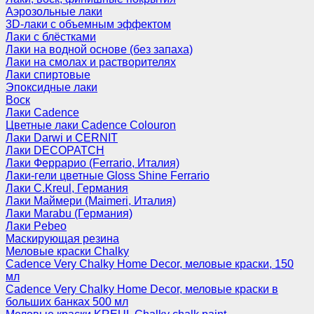
Аэрозольные лаки
3D-лаки с объемным эффектом
Лаки с блёстками
Лаки на водной основе (без запаха)
Лаки на смолах и растворителях
Лаки спиртовые
Эпоксидные лаки
Воск
Лаки Cadence
Цветные лаки Cadence Colouron
Лаки Darwi и CERNIT
Лаки DECOPATCH
Лаки Феррарио (Ferrario, Италия)
Лаки-гели цветные Gloss Shine Ferrario
Лаки C.Kreul, Германия
Лаки Маймери (Maimeri, Италия)
Лаки Marabu (Германия)
Лаки Pebeo
Маскирующая резина
Меловые краски Chalky
Cadence Very Chalky Home Decor, меловые краски, 150
мл
Cadence Very Chalky Home Decor, меловые краски в
больших банках 500 мл