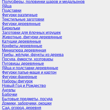
Полусферы, половинки шаров и медальонов
Яйца
Подставки
Фигурки различные
Текстильные заготовки
Фигурки деревянные
Бирюльки
Заготовки для ёлочных игрушек
Животные, фигурки деревянные
Катушки деревянные
Конфеты деревянные
Миниатюра деревянная
Грибы, жёлуди, фрукты из дерева
Посуда, ёмкости, хозтовары
Пуговицы деревянные
Яйца и подставки деревянные
Фигурки папье-маше и картон
Фигурки фанерные
Наборы фигурок
Новый Год и Рождество
Ангелы
Бабочки
Бытовые предметы, посуда
Домики, заборчики, окошки
Сад, огород, деревня