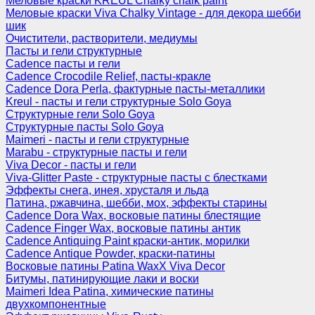
Меловые краски KREUL Chalky chalk paint
Меловые краски Viva Chalky Vintage - для декора шебби
шик
Очистители, растворители, медиумы
Пасты и гели структурные
Cadence пасты и гели
Cadence Crocodile Relief, пасты-кракле
Cadence Dora Perla, фактурные пасты-металлики
Kreul - пасты и гели структурные Solo Goya
Структурные гели Solo Goya
Структурные пасты Solo Goya
Maimeri - пасты и гели структурные
Marabu - структурные пасты и гели
Viva Decor - пасты и гели
Viva-Glitter Paste - структурные пасты с блестками
Эффекты снега, инея, хрусталя и льда
Патина, ржавчина, шебби, мох, эффекты старины
Cadence Dora Wax, восковые патины блестящие
Cadence Finger Wax, восковые патины антик
Сadence Antiquing Paint краски-антик, морилки
Cadence Antique Powder, краски-патины
Восковые патины Patina WaxX Viva Decor
Битумы, патинирующие лаки и воски
Maimeri Idea Patina, химические патины
двухкомпонентные