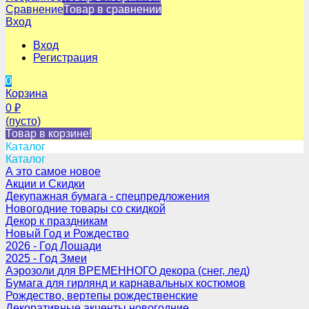
Сравнение
Товар в сравнении
Вход
Вход
Регистрация
0
Корзина
0
₽
(пусто)
Товар в корзине!
Каталог
Каталог
А это самое новое
Акции и Скидки
Декупажная бумага - спецпредложения
Новогодние товары со скидкой
Декор к праздникам
Новый Год и Рождество
2026 - Год Лошади
2025 - Год Змеи
Аэрозоли для ВРЕМЕННОГО декора (снег, лед)
Бумага для гирлянд и карнавальных костюмов
Рождество, вертепы рождественские
Декоративные акценты новогодние