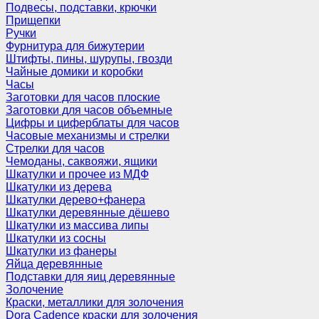
Подвесы, подставки, крючки
Прищепки
Ручки
Фурнитура для бижутерии
Штифты, пины, шурупы, гвозди
Чайные домики и коробки
Часы
Заготовки для часов плоские
Заготовки для часов объемные
Цифры и циферблаты для часов
Часовые механизмы и стрелки
Стрелки для часов
Чемоданы, саквояжи, ящики
Шкатулки и прочее из МДФ
Шкатулки из дерева
Шкатулки дерево+фанера
Шкатулки деревянные дёшево
Шкатулки из массива липы
Шкатулки из сосны
Шкатулки из фанеры
Яйца деревянные
Подставки для яиц деревянные
Золочение
Краски, металлики для золочения
Dora Cadence краски для золочения