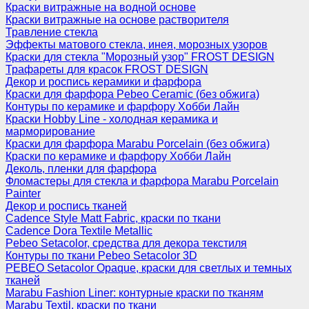
Краски витражные на водной основе
Краски витражные на основе растворителя
Травление стекла
Эффекты матового стекла, инея, морозных узоров
Краски для стекла "Морозный узор" FROST DESIGN
Трафареты для красок FROST DESIGN
Декор и роспись керамики и фарфора
Краски для фарфора Pebeo Ceramic (без обжига)
Контуры по керамике и фарфору Хобби Лайн
Краски Hobby Line - холодная керамика и
марморирование
Краски для фарфора Marabu Porcelain (без обжига)
Краски по керамике и фарфору Хобби Лайн
Деколь, пленки для фарфора
Фломастеры для стекла и фарфора Marabu Porcelain
Painter
Декор и роспись тканей
Cadence Style Matt Fabric, краски по ткани
Cadence Dora Textile Metallic
Pebeo Setacolor, средства для декора текстиля
Контуры по ткани Pebeo Setacolor 3D
PEBEO Setacolor Opaque, краски для светлых и темных
тканей
Marabu Fashion Liner: контурные краски по тканям
Marabu Textil, краски по ткани