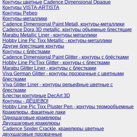
Контуры цветные Cadence Dimensional Opaque
Контуры VISTA-ARTISTA
Контуры Pebeo
Контуры-металлики
Cadence Dimensional Paint Metall, контуры-металлики
Cadence Dora 3D metallic, контуры объемные блестящие
Marabu Metallic Liner - контуры металлики
Hobby Line Pic Tixx Metallic - контуры-металлики
Другие блестящие контуры
Контуры с блёстками
Cadence Dimensional Paint Glitter - контуры с блёстками
Hobby Line PicTixx Glitter - контуры с блестками
Marabu Glitter Liner - контуры с блестками
Viva German Glitter - контуры прозрачные с цветными
блестками
Viva Glitter Liner - контуры рельефные цветные с
блестками
Блестки контурные DecArt 3D
Контуры - ДЁШЕВО!
Hobby Line Pic Tixx Pluster Pen - контуры термообъемные
Кракелюры, фацетные лаки
Одношаговые кракелюры
Двухшаговые кракелюры
Cadence Spider Crackle, кракелюры цветные
двухшаговые прозрачные