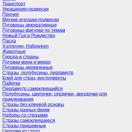
Транспорт
Украшения-подвески
Прочее
Мягкие игрушки-подвески
Пуговицы декоративные
Пуговицы-фигурки по темам
Новый Год и Рождество
Пасха
Хэллоуин, Halloween
Животные
Города и страны
Пуговки мини и микро
Пуговицы деревянные
Стразы, полубусины, перламутр
Клей для страз, инструменты
Пайетки
Перламутр самоклеящийся
Полубусины, цветочки, сердечки, звездочки для
приклеивания
Стразы без клеевой основы
Стразы разных форм
Наборы со стразами
Стразы самоклеящиеся
Стразы пришивные
Цепочки из страз