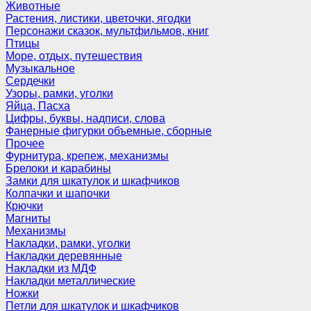
Животные
Растения, листики, цветочки, ягодки
Персонажи сказок, мультфильмов, книг
Птицы
Море, отдых, путешествия
Музыкальное
Сердечки
Узоры, рамки, уголки
Яйца, Пасха
Цифры, буквы, надписи, слова
Фанерные фигурки объемные, сборные
Прочее
Фурнитура, крепеж, механизмы
Брелоки и карабины
Замки для шкатулок и шкафчиков
Колпачки и шапочки
Крючки
Магниты
Механизмы
Накладки, рамки, уголки
Накладки деревянные
Накладки из МДФ
Накладки металлические
Ножки
Петли для шкатулок и шкафчиков