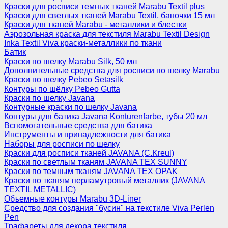
Краски для росписи темных тканей Marabu Textil plus
Краски для светлых тканей Marabu Textil, баночки 15 мл
Краски для тканей Marabu - металлики и блестки
Аэрозольная краска для текстиля Marabu Textil Design
Inka Textil Viva краски-металлики по ткани
Батик
Краски по шелку Marabu Silk, 50 мл
Дополнительные средства для росписи по шелку Marabu
Краски по шелку Pebeo Setasilk
Контуры по шёлку Pebeo Gutta
Краски по шелку Javana
Контурные краски по шелку Javana
Контуры для батика Javana Konturenfarbe, тубы 20 мл
Вспомогательные средства для батика
Инструменты и принадлежности для батика
Наборы для росписи по шелку
Краски для росписи тканей JAVANA (C.Kreul)
Краски по светлым тканям JAVANA TEX SUNNY
Краски по темным тканям JAVANA TEX OPAK
Краски по тканям перламутровый металлик (JAVANA
TEXTIL METALLIC)
Объемные контуры Marabu 3D-Liner
Средство для создания "бусин" на текстиле Viva Perlen
Pen
Трафареты для декора текстиля