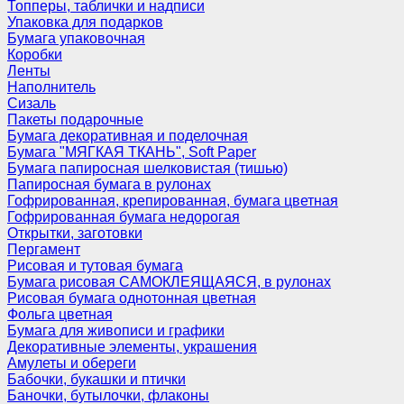
Топперы, таблички и надписи
Упаковка для подарков
Бумага упаковочная
Коробки
Ленты
Наполнитель
Сизаль
Пакеты подарочные
Бумага декоративная и поделочная
Бумага "МЯГКАЯ ТКАНЬ", Soft Paper
Бумага папиросная шелковистая (тишью)
Папиросная бумага в рулонах
Гофрированная, крепированная, бумага цветная
Гофрированная бумага недорогая
Открытки, заготовки
Пергамент
Рисовая и тутовая бумага
Бумага рисовая САМОКЛЕЯЩАЯСЯ, в рулонах
Рисовая бумага однотонная цветная
Фольга цветная
Бумага для живописи и графики
Декоративные элементы, украшения
Амулеты и обереги
Бабочки, букашки и птички
Баночки, бутылочки, флаконы