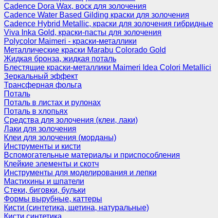
Cadence Dora Wax, воск для золочения
Cadence Water Based Gilding краски для золочения
Cadence Hybrid Metallic, краски для золочения гибридные
Viva Inka Gold, краски-пасты для золочения
Polycolor Maimeri - краски-металлики
Металлические краски Marabu Colorado Gold
Жидкая бронза, жидкая поталь
Блестящие краски-металлики Maimeri Idea Colori Metallici
Зеркальный эффект
Трансферная фольга
Поталь
Поталь в листах и рулонах
Поталь в хлопьях
Средства для золочения (клеи, лаки)
Лаки для золочения
Клеи для золочения (морданы)
Инструменты и кисти
Вспомогательные материалы и приспособления
Клейкие элементы и скотч
Инструменты для моделирования и лепки
Мастихины и шпатели
Стеки, биговки, бульки
Формы вырубные, каттеры
Кисти (синтетика, щетина, натуральные)
Кисти синтетика