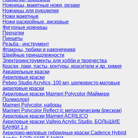
Ножницы, макетные ножи, резаки
Ножницы для рукоделия
Ножи макетные
Ножи раскройные, дисковые
Фигурные ножницы
Перчатки
Пинцеты
Резьба - инструмент
Флаконы, тюбики и наконечники
Швейные принадлежности
Электроинструменты для хобби и творчества
Краски, лаки, пасты, контуры, красители и др. химия
Акварельные краски
Акриловые краски
Pebeo Studio Acrylics, 100 мл, шелковисто-матовые
акриловые краски
Акриловые краски Maimeri Polycolor (Маймери
Поликолор)
Maimeri Polycolor, наборы
Maimeri Polycolor Reflect (с металлическим блеском)
Акриловые краски Maimeri ACRILICO
Акриловые краски Vallejo Acrylic Studio, БОЛЬШИЕ
БАНКИ 1 л
Акрилово-меловые гибридные краски Cadence Hybrid