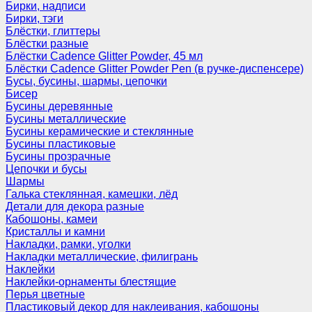
Бирки, надписи
Бирки, тэги
Блёстки, глиттеры
Блёстки разные
Блёстки Cadence Glitter Powder, 45 мл
Блёстки Cadence Glitter Powder Pen (в ручке-диспенсере)
Бусы, бусины, шармы, цепочки
Бисер
Бусины деревянные
Бусины металлические
Бусины керамические и стеклянные
Бусины пластиковые
Бусины прозрачные
Цепочки и бусы
Шармы
Галька стеклянная, камешки, лёд
Детали для декора разные
Кабошоны, камеи
Кристаллы и камни
Накладки, рамки, уголки
Накладки металлические, филигрань
Наклейки
Наклейки-орнаменты блестящие
Перья цветные
Пластиковый декор для наклеивания, кабошоны