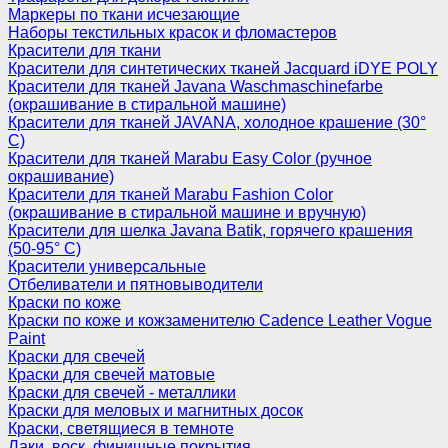
Маркеры по ткани исчезающие
Наборы текстильных красок и фломастеров
Красители для ткани
Красители для синтетических тканей Jacquard iDYE POLY
Красители для тканей Javana Waschmaschinefarbe
(окрашивание в стиральной машине)
Красители для тканей JAVANA, холодное крашение (30°
С)
Красители для тканей Marabu Easy Color (ручное
окрашивание)
Красители для тканей Marabu Fashion Color
(окрашивание в стиральной машине и вручную)
Красители для шелка Javana Batik, горячего крашения
(50-95° С)
Красители универсальные
Отбеливатели и пятновыводители
Краски по коже
Краски по коже и кожзаменителю Cadence Leather Vogue
Paint
Краски для свечей
Краски для свечей матовые
Краски для свечей - металлики
Краски для меловых и магнитных досок
Краски, светящиеся в темноте
Лаки, воск, финишные покрытия