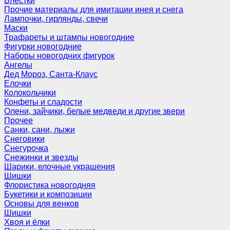
Блёстки
Прочие материалы для имитации инея и снега
Лампочки, гирлянды, свечи
Маски
Трафареты и штампы новогодние
Фигурки новогодние
Наборы новогодних фигурок
Ангелы
Дед Мороз, Санта-Клаус
Елочки
Колокольчики
Конфеты и сладости
Олени, зайчики, белые медведи и другие звери
Прочее
Санки, сани, лыжи
Снеговики
Снегурочка
Снежинки и звезды
Шарики, елочные украшения
Шишки
Флористика новогодняя
Букетики и композиции
Основы для венков
Шишки
Хвоя и ёлки