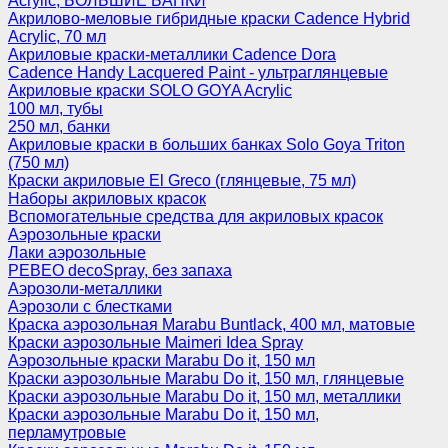
Acrylic, БОЛЬШИЕ БАНКИ
Акрилово-меловые гибридные краски Cadence Hybrid
Acrylic, 70 мл
Акриловые краски-металлики Cadence Dora
Cadence Handy Lacquered Paint - ультраглянцевые
Акриловые краски SOLO GOYA Acrylic
100 мл, тубы
250 мл, банки
Акриловые краски в больших банках Solo Goya Triton
(750 мл)
Краски акриловые El Greco (глянцевые, 75 мл)
Наборы акриловых красок
Вспомогательные средства для акриловых красок
Аэрозольные краски
Лаки аэрозольные
PEBEO decoSpray, без запаха
Аэрозоли-металлики
Аэрозоли с блестками
Краска аэрозольная Marabu Buntlack, 400 мл, матовые
Краски аэрозольные Maimeri Idea Spray
Аэрозольные краски Marabu Do it, 150 мл
Краски аэрозольные Marabu Do it, 150 мл, глянцевые
Краски аэрозольные Marabu Do it, 150 мл, металлики
Краски аэрозольные Marabu Do it, 150 мл,
перламутровые