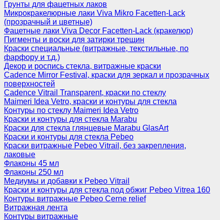
Грунты для фацетных лаков
Микрокракелюрные лаки Viva Mikro Facetten-Lack
(прозрачный и цветные)
Фацетные лаки Viva Decor Facetten-Lack (кракелюр)
Пигменты и воски для затирки трещин
Краски специальные (витражные, текстильные, по
фарфору и т.д.)
Декор и роспись стекла, витражные краски
Cadence Mirror Festival, краски для зеркал и прозрачных
поверхностей
Cadence Vitrail Transparent, краски по стеклу
Maimeri Idea Vetro, краски и контуры для стекла
Контуры по стеклу Maimeri Idea Vetro
Краски и контуры для стекла Marabu
Краски для стекла глянцевые Marabu GlasArt
Краски и контуры для стекла Pebeo
Краски витражные Pebeo Vitrail, без закрепления,
лаковые
Флаконы 45 мл
Флаконы 250 мл
Медиумы и добавки к Pebeo Vitrail
Краски и контуры для стекла под обжиг Pebeo Vitrea 160
Контуры витражные Pebeo Cerne relief
Витражная лента
Контуры витражные