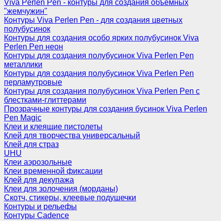
Viva Perlen Pen - контуры для создания объемных
"жемчужин"
Контуры Viva Perlen Pen - для создания цветных
полубусинок
Контуры для создания особо ярких полубусинок Viva
Perlen Pen неон
Контуры для создания полубусинок Viva Perlen Pen
металлики
Контуры для создания полубусинок Viva Perlen Pen
перламутровые
Контуры для создания полубусинок Viva Perlen Pen с
блестками-глиттерами
Прозрачные контуры для создания бусинок Viva Perlen
Pen Magic
Клеи и клеящие пистолеты
Клей для творчества универсальный
Клей для страз
UHU
Клеи аэрозольные
Клеи временной фиксации
Клей для декупажа
Клеи для золочения (морданы)
Скотч, стикеры, клеевые подушечки
Контуры и рельефы
Контуры Cadence