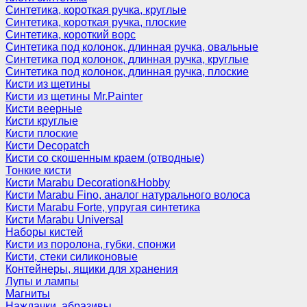
Синтетика, короткая ручка, круглые
Синтетика, короткая ручка, плоские
Синтетика, короткий ворс
Синтетика под колонок, длинная ручка, овальные
Синтетика под колонок, длинная ручка, круглые
Синтетика под колонок, длинная ручка, плоские
Кисти из щетины
Кисти из щетины Mr.Painter
Кисти веерные
Кисти круглые
Кисти плоские
Кисти Decopatch
Кисти со скошенным краем (отводные)
Тонкие кисти
Кисти Marabu Decoration&Hobby
Кисти Marabu Fino, аналог натурального волоса
Кисти Marabu Forte, упругая синтетика
Кисти Marabu Universal
Наборы кистей
Кисти из поролона, губки, спонжи
Кисти, стеки силиконовые
Контейнеры, ящики для хранения
Лупы и лампы
Магниты
Наждачки, абразивы