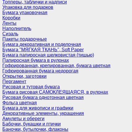
Топперы, таблички и надписи
Упаковка для подарков
Бумага упаковочная
Коробки
Ленты
Наполнитель
Сизаль
Пакеты подарочные
Бумага декоративная и поделочная
Бумага "МЯГКАЯ ТКАНЬ", Soft Paper
Бумага папиросная шелковистая (тишью)
Папиросная бумага в рулонах
Гофрированная, крепированная, бумага цветная
Гофрированная бумага недорогая
Открытки, заготовки
Пергамент
Рисовая и тутовая бумага
Бумага рисовая САМОКЛЕЯЩАЯСЯ, в рулонах
Рисовая бумага однотонная цветная
Фольга цветная
Бумага для живописи и графики
Декоративные элементы, украшения
Амулеты и обереги
Бабочки, букашки и птички
Баночки, бутылочки, флаконы