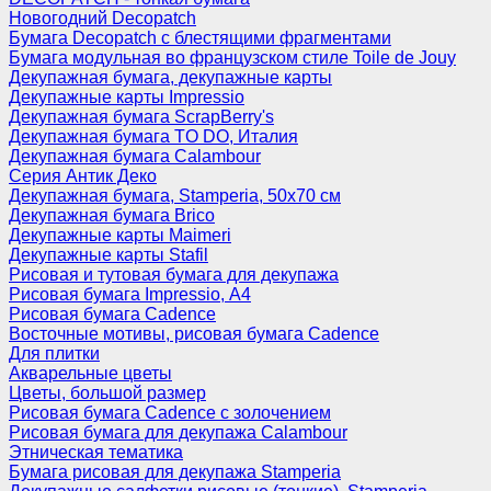
Новогодний Decopatch
Бумага Decopatch с блестящими фрагментами
Бумага модульная во французском стиле Toile de Jouy
Декупажная бумага, декупажные карты
Декупажные карты Impressio
Декупажная бумага ScrapBerry's
Декупажная бумага TO DO, Италия
Декупажная бумага Calambour
Серия Антик Деко
Декупажная бумага, Stamperia, 50х70 см
Декупажная бумага Brico
Декупажные карты Maimeri
Декупажные карты Stafil
Рисовая и тутовая бумага для декупажа
Рисовая бумага Impressio, А4
Рисовая бумага Cadence
Восточные мотивы, рисовая бумага Cadence
Для плитки
Акварельные цветы
Цветы, большой размер
Рисовая бумага Cadence c золочением
Рисовая бумага для декупажа Calambour
Этническая тематика
Бумага рисовая для декупажа Stamperia