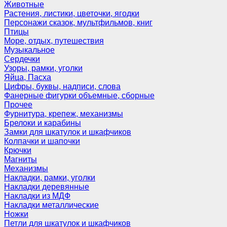
Животные
Растения, листики, цветочки, ягодки
Персонажи сказок, мультфильмов, книг
Птицы
Море, отдых, путешествия
Музыкальное
Сердечки
Узоры, рамки, уголки
Яйца, Пасха
Цифры, буквы, надписи, слова
Фанерные фигурки объемные, сборные
Прочее
Фурнитура, крепеж, механизмы
Брелоки и карабины
Замки для шкатулок и шкафчиков
Колпачки и шапочки
Крючки
Магниты
Механизмы
Накладки, рамки, уголки
Накладки деревянные
Накладки из МДФ
Накладки металлические
Ножки
Петли для шкатулок и шкафчиков