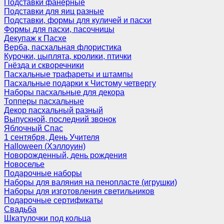
Подставки фанерные
Подставки для яиц разные
Подставки, формы для куличей и пасхи
Формы для пасхи, пасочницы
Декупаж к Пасхе
Верба, пасхальная флористика
Курочки, цыплята, кролики, птички
Гнёзда и скворечники
Пасхальные трафареты и штампы
Пасхальные подарки к Чистому четвергу
Наборы пасхальные для декора
Топперы пасхальные
Декор пасхальный разный
Выпускной, последний звонок
Яблочный Спас
1 сентября, День Учителя
Halloween (Хэллоуин)
Новорожденный, день рождения
Новоселье
Подарочные наборы
Наборы для валяния на пенопласте (игрушки)
Наборы для изготовления светильников
Подарочные сертификаты
Свадьба
Шкатулочки под кольца