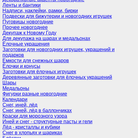
Ленты и бантики
Надписи, наклейки, рамки, бирки
Подвески для бижутерии и новогодних игрушек
Пуговицы новогодние
Прочее новогоднее
Декупаж к Новому Году
Для декупажа на шарах и медальонах
Ёлочные украшения
Заготовки для новогодних игрушек, украшений и
подарков
Емкости для снежных шаров
Ёлочки и конусы
Заготовки для ёлочных игрушек
Деревянные заготовки для ёлочных украшений
Шары
Медальоны
Фигурки разные новогодние
Календари
Снег, иней, лёд
Снег, иней, лёд в баллончиках
Краски для морозного узора
Иней и снег - структурные пасты и гели
Лёд - кристаллы и кубики
Снег в хлопьях и шариках