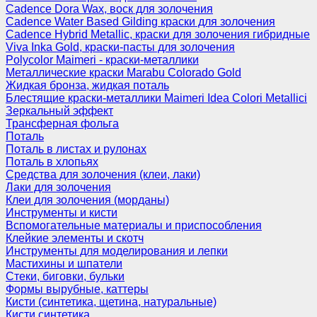
Cadence Dora Wax, воск для золочения
Cadence Water Based Gilding краски для золочения
Cadence Hybrid Metallic, краски для золочения гибридные
Viva Inka Gold, краски-пасты для золочения
Polycolor Maimeri - краски-металлики
Металлические краски Marabu Colorado Gold
Жидкая бронза, жидкая поталь
Блестящие краски-металлики Maimeri Idea Colori Metallici
Зеркальный эффект
Трансферная фольга
Поталь
Поталь в листах и рулонах
Поталь в хлопьях
Средства для золочения (клеи, лаки)
Лаки для золочения
Клеи для золочения (морданы)
Инструменты и кисти
Вспомогательные материалы и приспособления
Клейкие элементы и скотч
Инструменты для моделирования и лепки
Мастихины и шпатели
Стеки, биговки, бульки
Формы вырубные, каттеры
Кисти (синтетика, щетина, натуральные)
Кисти синтетика