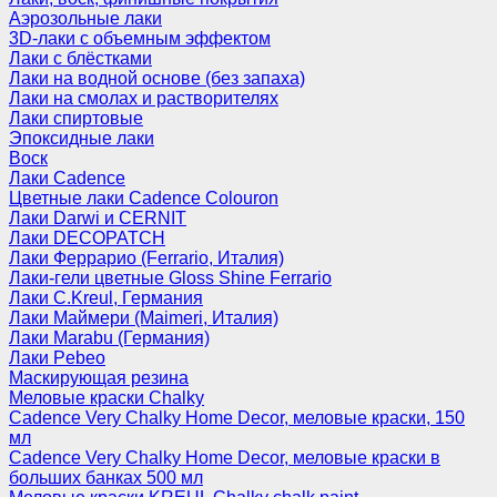
Аэрозольные лаки
3D-лаки с объемным эффектом
Лаки с блёстками
Лаки на водной основе (без запаха)
Лаки на смолах и растворителях
Лаки спиртовые
Эпоксидные лаки
Воск
Лаки Cadence
Цветные лаки Cadence Colouron
Лаки Darwi и CERNIT
Лаки DECOPATCH
Лаки Феррарио (Ferrario, Италия)
Лаки-гели цветные Gloss Shine Ferrario
Лаки C.Kreul, Германия
Лаки Маймери (Maimeri, Италия)
Лаки Marabu (Германия)
Лаки Pebeo
Маскирующая резина
Меловые краски Chalky
Cadence Very Chalky Home Decor, меловые краски, 150
мл
Cadence Very Chalky Home Decor, меловые краски в
больших банках 500 мл