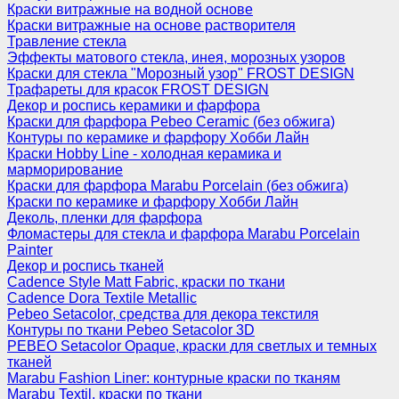
Краски витражные на водной основе
Краски витражные на основе растворителя
Травление стекла
Эффекты матового стекла, инея, морозных узоров
Краски для стекла "Морозный узор" FROST DESIGN
Трафареты для красок FROST DESIGN
Декор и роспись керамики и фарфора
Краски для фарфора Pebeo Ceramic (без обжига)
Контуры по керамике и фарфору Хобби Лайн
Краски Hobby Line - холодная керамика и
марморирование
Краски для фарфора Marabu Porcelain (без обжига)
Краски по керамике и фарфору Хобби Лайн
Деколь, пленки для фарфора
Фломастеры для стекла и фарфора Marabu Porcelain
Painter
Декор и роспись тканей
Cadence Style Matt Fabric, краски по ткани
Cadence Dora Textile Metallic
Pebeo Setacolor, средства для декора текстиля
Контуры по ткани Pebeo Setacolor 3D
PEBEO Setacolor Opaque, краски для светлых и темных
тканей
Marabu Fashion Liner: контурные краски по тканям
Marabu Textil, краски по ткани