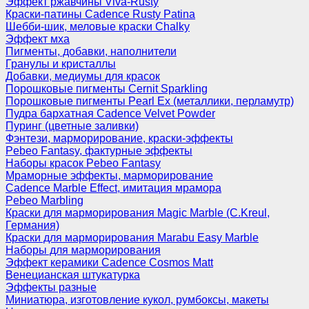
Эффект ржавчины Viva-Rusty
Краски-патины Cadence Rusty Patina
Шебби-шик, меловые краски Chalky
Эффект мха
Пигменты, добавки, наполнители
Гранулы и кристаллы
Добавки, медиумы для красок
Порошковые пигменты Cernit Sparkling
Порошковые пигменты Pearl Ex (металлики, перламутр)
Пудра бархатная Cadence Velvet Powder
Пуринг (цветные заливки)
Фэнтези, марморирование, краски-эффекты
Pebeo Fantasy, фактурные эффекты
Наборы красок Pebeo Fantasy
Мраморные эффекты, марморирование
Cadence Marble Effect, имитация мрамора
Pebeo Marbling
Краски для марморирования Magic Marble (C.Kreul,
Германия)
Краски для марморирования Marabu Easy Marble
Наборы для марморирования
Эффект керамики Cadence Cosmos Matt
Венецианская штукатурка
Эффекты разные
Миниатюра, изготовление кукол, румбоксы, макеты