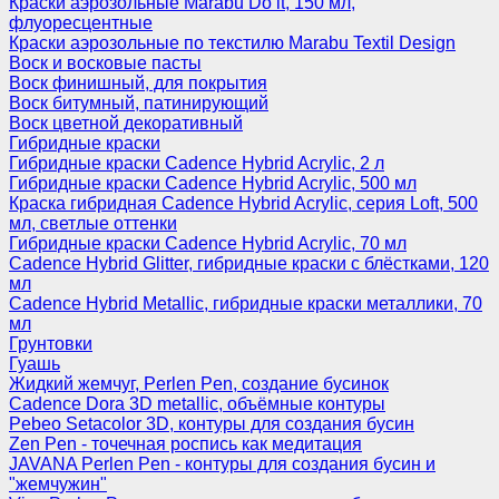
Краски аэрозольные Marabu Do it, 150 мл,
флуоресцентные
Краски аэрозольные по текстилю Marabu Textil Design
Воск и восковые пасты
Воск финишный, для покрытия
Воск битумный, патинирующий
Воск цветной декоративный
Гибридные краски
Гибридные краски Cadence Hybrid Acrylic, 2 л
Гибридные краски Cadence Hybrid Acrylic, 500 мл
Краска гибридная Cadence Hybrid Acrylic, серия Loft, 500
мл, светлые оттенки
Гибридные краски Cadence Hybrid Acrylic, 70 мл
Cadence Hybrid Glitter, гибридные краски с блёстками, 120
мл
Cadence Hybrid Metallic, гибридные краски металлики, 70
мл
Грунтовки
Гуашь
Жидкий жемчуг, Perlen Pen, создание бусинок
Cadence Dora 3D metallic, объёмные контуры
Pebeo Setacolor 3D, контуры для создания бусин
Zen Pen - точечная роспись как медитация
JAVANA Perlen Pen - контуры для создания бусин и
"жемчужин"