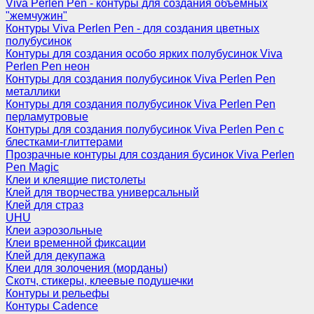
Viva Perlen Pen - контуры для создания объемных
"жемчужин"
Контуры Viva Perlen Pen - для создания цветных
полубусинок
Контуры для создания особо ярких полубусинок Viva
Perlen Pen неон
Контуры для создания полубусинок Viva Perlen Pen
металлики
Контуры для создания полубусинок Viva Perlen Pen
перламутровые
Контуры для создания полубусинок Viva Perlen Pen с
блестками-глиттерами
Прозрачные контуры для создания бусинок Viva Perlen
Pen Magic
Клеи и клеящие пистолеты
Клей для творчества универсальный
Клей для страз
UHU
Клеи аэрозольные
Клеи временной фиксации
Клей для декупажа
Клеи для золочения (морданы)
Скотч, стикеры, клеевые подушечки
Контуры и рельефы
Контуры Cadence