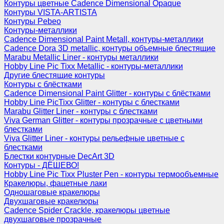
Контуры цветные Cadence Dimensional Opaque
Контуры VISTA-ARTISTA
Контуры Pebeo
Контуры-металлики
Cadence Dimensional Paint Metall, контуры-металлики
Cadence Dora 3D metallic, контуры объемные блестящие
Marabu Metallic Liner - контуры металлики
Hobby Line Pic Tixx Metallic - контуры-металлики
Другие блестящие контуры
Контуры с блёстками
Cadence Dimensional Paint Glitter - контуры с блёстками
Hobby Line PicTixx Glitter - контуры с блестками
Marabu Glitter Liner - контуры с блестками
Viva German Glitter - контуры прозрачные с цветными
блестками
Viva Glitter Liner - контуры рельефные цветные с
блестками
Блестки контурные DecArt 3D
Контуры - ДЁШЕВО!
Hobby Line Pic Tixx Pluster Pen - контуры термообъемные
Кракелюры, фацетные лаки
Одношаговые кракелюры
Двухшаговые кракелюры
Cadence Spider Crackle, кракелюры цветные
двухшаговые прозрачные