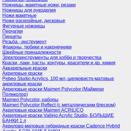
Ножницы, макетные ножи, резаки
Ножницы для рукоделия
Ножи макетные
Ножи раскройные, дисковые
Фигурные ножницы
Перчатки
Пинцеты
Резьба - инструмент
Флаконы, тюбики и наконечники
Швейные принадлежности
Электроинструменты для хобби и творчества
Краски, лаки, пасты, контуры, красители и др. химия
Акварельные краски
Акриловые краски
Pebeo Studio Acrylics, 100 мл, шелковисто-матовые
акриловые краски
Акриловые краски Maimeri Polycolor (Маймери
Поликолор)
Maimeri Polycolor, наборы
Maimeri Polycolor Reflect (с металлическим блеском)
Акриловые краски Maimeri ACRILICO
Акриловые краски Vallejo Acrylic Studio, БОЛЬШИЕ
БАНКИ 1 л
Акрилово-меловые гибридные краски Cadence Hybrid