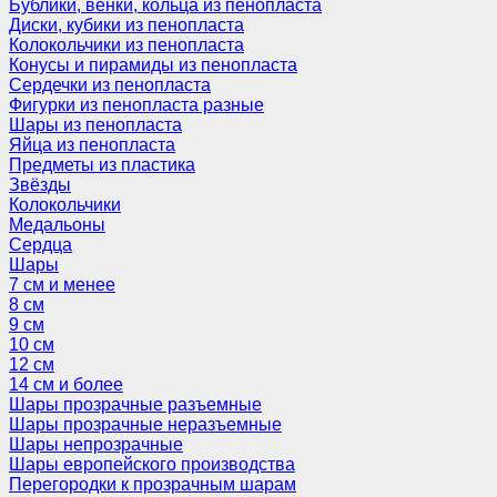
Бублики, венки, кольца из пенопласта
Диски, кубики из пенопласта
Колокольчики из пенопласта
Конусы и пирамиды из пенопласта
Сердечки из пенопласта
Фигурки из пенопласта разные
Шары из пенопласта
Яйца из пенопласта
Предметы из пластика
Звёзды
Колокольчики
Медальоны
Сердца
Шары
7 см и менее
8 см
9 см
10 см
12 см
14 см и более
Шары прозрачные разъемные
Шары прозрачные неразъемные
Шары непрозрачные
Шары европейского производства
Перегородки к прозрачным шарам