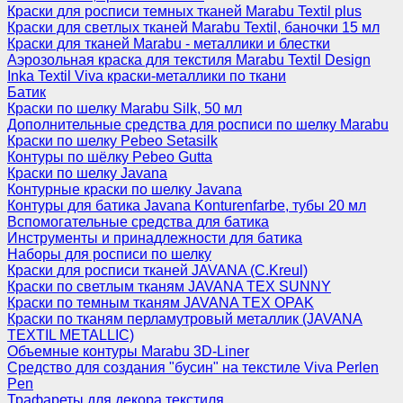
Краски для росписи темных тканей Marabu Textil plus
Краски для светлых тканей Marabu Textil, баночки 15 мл
Краски для тканей Marabu - металлики и блестки
Аэрозольная краска для текстиля Marabu Textil Design
Inka Textil Viva краски-металлики по ткани
Батик
Краски по шелку Marabu Silk, 50 мл
Дополнительные средства для росписи по шелку Marabu
Краски по шелку Pebeo Setasilk
Контуры по шёлку Pebeo Gutta
Краски по шелку Javana
Контурные краски по шелку Javana
Контуры для батика Javana Konturenfarbe, тубы 20 мл
Вспомогательные средства для батика
Инструменты и принадлежности для батика
Наборы для росписи по шелку
Краски для росписи тканей JAVANA (C.Kreul)
Краски по светлым тканям JAVANA TEX SUNNY
Краски по темным тканям JAVANA TEX OPAK
Краски по тканям перламутровый металлик (JAVANA
TEXTIL METALLIC)
Объемные контуры Marabu 3D-Liner
Средство для создания "бусин" на текстиле Viva Perlen
Pen
Трафареты для декора текстиля