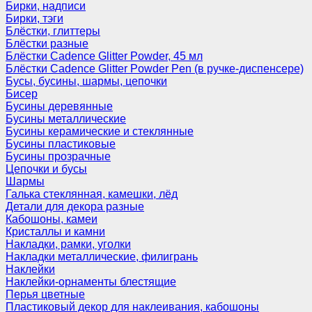
Бирки, надписи
Бирки, тэги
Блёстки, глиттеры
Блёстки разные
Блёстки Cadence Glitter Powder, 45 мл
Блёстки Cadence Glitter Powder Pen (в ручке-диспенсере)
Бусы, бусины, шармы, цепочки
Бисер
Бусины деревянные
Бусины металлические
Бусины керамические и стеклянные
Бусины пластиковые
Бусины прозрачные
Цепочки и бусы
Шармы
Галька стеклянная, камешки, лёд
Детали для декора разные
Кабошоны, камеи
Кристаллы и камни
Накладки, рамки, уголки
Накладки металлические, филигрань
Наклейки
Наклейки-орнаменты блестящие
Перья цветные
Пластиковый декор для наклеивания, кабошоны