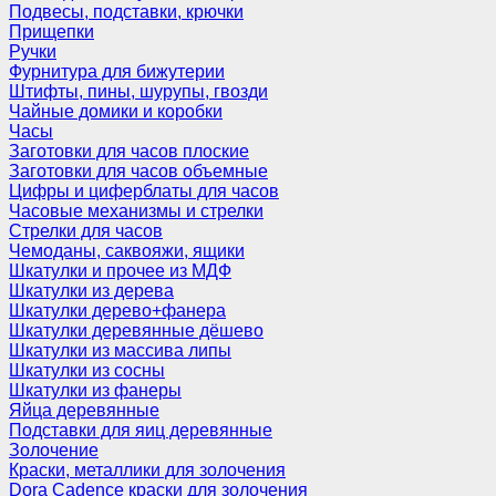
Подвесы, подставки, крючки
Прищепки
Ручки
Фурнитура для бижутерии
Штифты, пины, шурупы, гвозди
Чайные домики и коробки
Часы
Заготовки для часов плоские
Заготовки для часов объемные
Цифры и циферблаты для часов
Часовые механизмы и стрелки
Стрелки для часов
Чемоданы, саквояжи, ящики
Шкатулки и прочее из МДФ
Шкатулки из дерева
Шкатулки дерево+фанера
Шкатулки деревянные дёшево
Шкатулки из массива липы
Шкатулки из сосны
Шкатулки из фанеры
Яйца деревянные
Подставки для яиц деревянные
Золочение
Краски, металлики для золочения
Dora Cadence краски для золочения