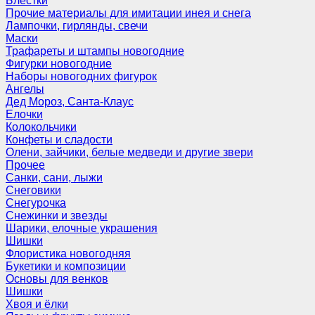
Блёстки
Прочие материалы для имитации инея и снега
Лампочки, гирлянды, свечи
Маски
Трафареты и штампы новогодние
Фигурки новогодние
Наборы новогодних фигурок
Ангелы
Дед Мороз, Санта-Клаус
Елочки
Колокольчики
Конфеты и сладости
Олени, зайчики, белые медведи и другие звери
Прочее
Санки, сани, лыжи
Снеговики
Снегурочка
Снежинки и звезды
Шарики, елочные украшения
Шишки
Флористика новогодняя
Букетики и композиции
Основы для венков
Шишки
Хвоя и ёлки