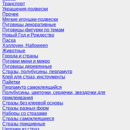
Транспорт
Украшения-подвески
Прочее
Мягкие игрушки-подвески
Пуговицы декоративные
Пуговицы-фигурки по темам
Новый Год и Рождество
Пасха
Хэллоуин, Halloween
Животные
Города и страны
Пуговки мини и микро
Пуговицы деревянные
Стразы, полубусины, перламутр
Клей для страз, инструменты
Пайетки
Перламутр самоклеящийся
Полубусины, цветочки, сердечки, звездочки для
приклеивания
Стразы без клеевой основы
Стразы разных форм
Наборы со стразами
Стразы самоклеящиеся
Стразы пришивные
Цепочки из страз