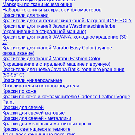
Маркеры по ткани исчезающие
Наборы текстильных красок и фломастеров
Красители для ткани
Красители для синтетических тканей Jacquard iDYE POLY
Красители для тканей Javana Waschmaschinefarbe
(окрашивание в стиральной машине)
Красители для тканей JAVANA, холодное крашение (30°
С)
Красители для тканей Marabu Easy Color (ручное
окрашивание)
Красители для тканей Marabu Fashion Color
(окрашивание в стиральной машине и вручную)
Красители для шелка Javana Batik, горячего крашения
(50-95° С)
Красители универсальные
Отбеливатели и пятновыводители
Краски по коже
Краски по коже и кожзаменителю Cadence Leather Vogue
Paint
Краски для свечей
Краски для свечей матовые
Краски для свечей - металлики
Краски для меловых и магнитных досок
Краски, светящиеся в темноте
Лаки, воск, финишные покрытия