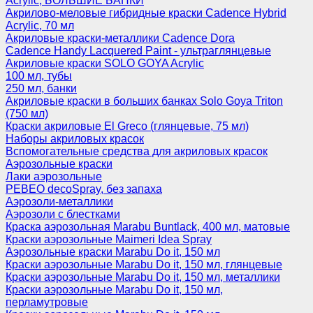
Acrylic, БОЛЬШИЕ БАНКИ
Акрилово-меловые гибридные краски Cadence Hybrid
Acrylic, 70 мл
Акриловые краски-металлики Cadence Dora
Cadence Handy Lacquered Paint - ультраглянцевые
Акриловые краски SOLO GOYA Acrylic
100 мл, тубы
250 мл, банки
Акриловые краски в больших банках Solo Goya Triton
(750 мл)
Краски акриловые El Greco (глянцевые, 75 мл)
Наборы акриловых красок
Вспомогательные средства для акриловых красок
Аэрозольные краски
Лаки аэрозольные
PEBEO decoSpray, без запаха
Аэрозоли-металлики
Аэрозоли с блестками
Краска аэрозольная Marabu Buntlack, 400 мл, матовые
Краски аэрозольные Maimeri Idea Spray
Аэрозольные краски Marabu Do it, 150 мл
Краски аэрозольные Marabu Do it, 150 мл, глянцевые
Краски аэрозольные Marabu Do it, 150 мл, металлики
Краски аэрозольные Marabu Do it, 150 мл,
перламутровые