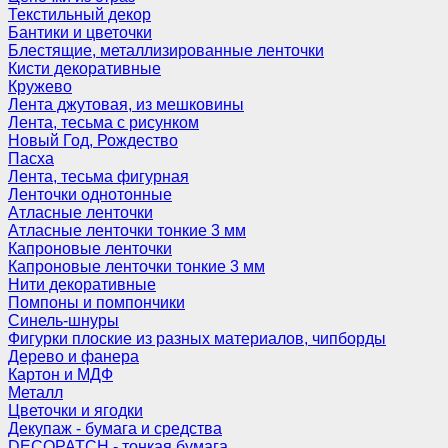
Текстильный декор
Бантики и цветочки
Блестящие, металлизированные ленточки
Кисти декоративные
Кружево
Лента джутовая, из мешковины
Лента, тесьма с рисунком
Новый Год, Рождество
Пасха
Лента, тесьма фигурная
Ленточки однотонные
Атласные ленточки
Атласные ленточки тонкие 3 мм
Капроновые ленточки
Капроновые ленточки тонкие 3 мм
Нити декоративные
Помпоны и помпончики
Синель-шнуры
Фигурки плоские из разных материалов, чипборды
Дерево и фанера
Картон и МДФ
Металл
Цветочки и ягодки
Декупаж - бумага и средства
DECOPATCH - тонкая бумага