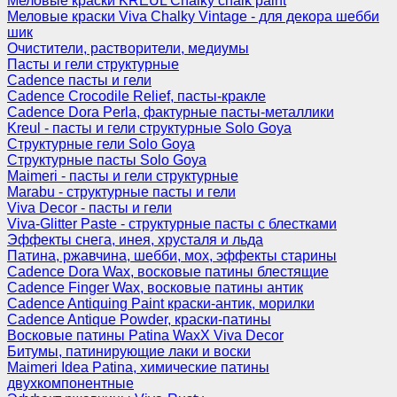
Меловые краски KREUL Chalky chalk paint
Меловые краски Viva Chalky Vintage - для декора шебби
шик
Очистители, растворители, медиумы
Пасты и гели структурные
Cadence пасты и гели
Cadence Crocodile Relief, пасты-кракле
Cadence Dora Perla, фактурные пасты-металлики
Kreul - пасты и гели структурные Solo Goya
Структурные гели Solo Goya
Структурные пасты Solo Goya
Maimeri - пасты и гели структурные
Marabu - структурные пасты и гели
Viva Decor - пасты и гели
Viva-Glitter Paste - структурные пасты с блестками
Эффекты снега, инея, хрусталя и льда
Патина, ржавчина, шебби, мох, эффекты старины
Cadence Dora Wax, восковые патины блестящие
Cadence Finger Wax, восковые патины антик
Сadence Antiquing Paint краски-антик, морилки
Cadence Antique Powder, краски-патины
Восковые патины Patina WaxX Viva Decor
Битумы, патинирующие лаки и воски
Maimeri Idea Patina, химические патины
двухкомпонентные