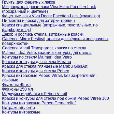
Грунты для фацетных лаков
Микрокракелюрные лаки Viva Mikro Facetten-Lack
(прозрачный и цветные)
Фацетные лаки Viva Decor Facetten-Lack (кракелюр)
Пигменты и воски для затирки трещин
Краски специальные (витражные, текстильные, по
фарфору и т.д.)
Декор и роспись стекла, витражные краски
Cadence Mirror Festival, краски для зеркал и прозрачных
поверхностей
Cadence Vitrail Transparent, краски по стеклу
Maimeri Idea Vetro, краски и контуры для стекла
Контуры по стеклу Maimeri Idea Vetro
Краски и контуры для стекла Marabu
Краски для стекла глянцевые Marabu GlasArt
Краски и контуры для стекла Pebeo
Краски витражные Pebeo Vitrail, без закрепления,
лаковые
Флаконы 45 мл
Флаконы 250 мл
Медиумы и добавки к Pebeo Vitrail
Краски и контуры для стекла под обжиг Pebeo Vitrea 160
Контуры витражные Pebeo Cerne relief
Витражная лента
Контуры витражные