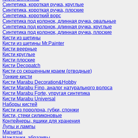
Синтетика, короткая ручка, круглые
Синтетика, короткая ручка, плоские
Синтетика, короткий ворс
Синтетика под колонок, длинная ручка, овальные
Синтетика под колонок, длинная ручка, круглые
Синтетика под колонок, длинная ручка, плоские
Кисти из щетины
Кисти из щетины Mr.Painter
Кисти веерные
Кисти круглые
Кисти плоские
Кисти Decopatch
Кисти со скошенным краем (отводные)
Тонкие кисти
Кисти Marabu Decoration&Hobby
Кисти Marabu Fino, аналог натурального волоса
Кисти Marabu Forte, упругая синтетика
Кисти Marabu Universal
Наборы кистей
Кисти из поролона, губки, спонжи
Кисти, стеки силиконовые
Контейнеры, ящики для хранения
Лупы и лампы
Магниты
Наждачки, абразивы