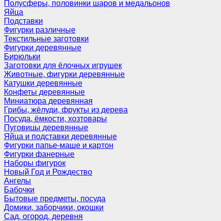
Полусферы, половинки шаров и медальонов
Яйца
Подставки
Фигурки различные
Текстильные заготовки
Фигурки деревянные
Бирюльки
Заготовки для ёлочных игрушек
Животные, фигурки деревянные
Катушки деревянные
Конфеты деревянные
Миниатюра деревянная
Грибы, жёлуди, фрукты из дерева
Посуда, ёмкости, хозтовары
Пуговицы деревянные
Яйца и подставки деревянные
Фигурки папье-маше и картон
Фигурки фанерные
Наборы фигурок
Новый Год и Рождество
Ангелы
Бабочки
Бытовые предметы, посуда
Домики, заборчики, окошки
Сад, огород, деревня