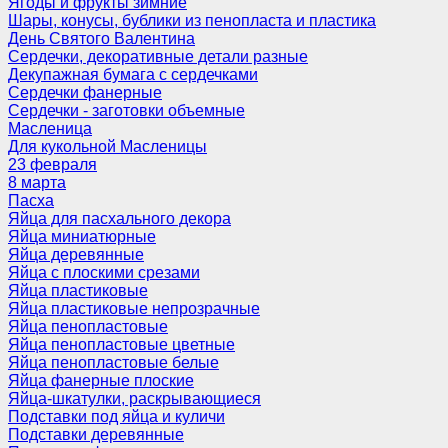
Ягоды и фрукты зимние
Шары, конусы, бублики из пенопласта и пластика
День Святого Валентина
Сердечки, декоративные детали разные
Декупажная бумага с сердечками
Сердечки фанерные
Сердечки - заготовки объемные
Масленица
Для кукольной Масленицы
23 февраля
8 марта
Пасха
Яйца для пасхального декора
Яйца миниатюрные
Яйца деревянные
Яйца с плоскими срезами
Яйца пластиковые
Яйца пластиковые непрозрачные
Яйца пенопластовые
Яйца пенопластовые цветные
Яйца пенопластовые белые
Яйца фанерные плоские
Яйца-шкатулки, раскрывающиеся
Подставки под яйца и куличи
Подставки деревянные