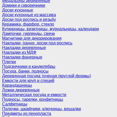
Медальоны деревянные
Домики и скворечники
Доски кухонные
Доски кухонные из массива
Доски под роспись и резьбу
Керамика, фарфор, стекло
Купюрницы, визитницы, журнальницы, календари
Лампочки, гирлянды, свечи
Магнитики для декорирования
Накладки, панно, доски под роспись
Накладки деревянные
Накладки из МДФ
Накладки фанерные
Плитки
Подсвечники и канделябры
Посуда, банки, подносы
Деревянная посуда точеная (круглой формы)
Емкости для круп и специй
Карандашницы
Ложки деревянные
Металлическая посуда и емкости
Подносы, тарелки, конфетницы
Салфетницы
Полочки, шкафчики, ключницы, вешалки
Предметы из пенопласта