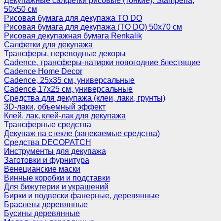
Декупажные салфетки рисовые (тонкие), Stamperia,
50х50 см
Рисовая бумага для декупажа TO DO
Рисовая бумага для декупажа (TO DO) 50х70 см
Рисовая декупажная бумага Renkalik
Салфетки для декупажа
Трансферы, переводные декоры
Cadence, трансферы-натирки новогодние блестящие
Cadence Home Decor
Cadence, 25х35 см, универсальные
Cadence,17х25 см, универсальные
Средства для декупажа (клеи, лаки, грунты)
3D-лаки, объемный эффект
Клей, лак, клей-лак для декупажа
Трансферные средства
Декупаж на стекле (запекаемые средства)
Средства DECOPATCH
Инструменты для декупажа
Заготовки и фурнитура
Венецианские маски
Винные коробки и подставки
Для бижутерии и украшений
Бирки и подвески фанерные, деревянные
Браслеты деревянные
Бусины деревянные