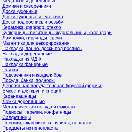
Медальоны деревянные
Домики и скворечники
Доски кухонные
Доски кухонные из массива
Доски под роспись и резьбу
Керамика, фарфор, стекло
Купюрницы, визитницы, журнальницы, календари
Лампочки, гирлянды, свечи
Магнитики для декорирования
Накладки, панно, доски под роспись
Накладки деревянные
Накладки из МДФ
Накладки фанерные
Плитки
Подсвечники и канделябры
Посуда, банки, подносы
Деревянная посуда точеная (круглой формы)
Емкости для круп и специй
Карандашницы
Ложки деревянные
Металлическая посуда и емкости
Подносы, тарелки, конфетницы
Салфетницы
Полочки, шкафчики, ключницы, вешалки
Предметы из пенопласта