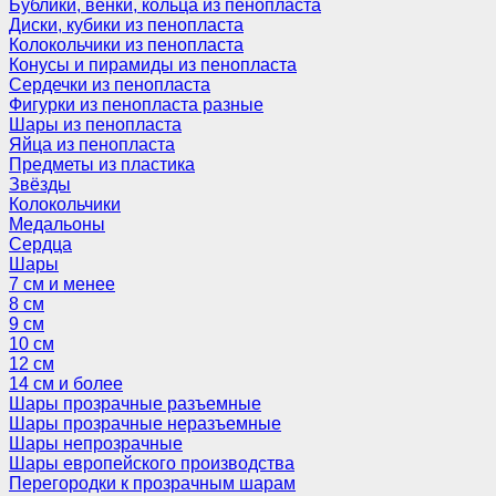
Бублики, венки, кольца из пенопласта
Диски, кубики из пенопласта
Колокольчики из пенопласта
Конусы и пирамиды из пенопласта
Сердечки из пенопласта
Фигурки из пенопласта разные
Шары из пенопласта
Яйца из пенопласта
Предметы из пластика
Звёзды
Колокольчики
Медальоны
Сердца
Шары
7 см и менее
8 см
9 см
10 см
12 см
14 см и более
Шары прозрачные разъемные
Шары прозрачные неразъемные
Шары непрозрачные
Шары европейского производства
Перегородки к прозрачным шарам