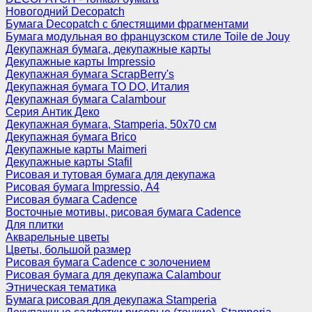
Новогодний Decopatch
Бумага Decopatch с блестящими фрагментами
Бумага модульная во французском стиле Toile de Jouy
Декупажная бумага, декупажные карты
Декупажные карты Impressio
Декупажная бумага ScrapBerry's
Декупажная бумага TO DO, Италия
Декупажная бумага Calambour
Серия Антик Деко
Декупажная бумага, Stamperia, 50х70 см
Декупажная бумага Brico
Декупажные карты Maimeri
Декупажные карты Stafil
Рисовая и тутовая бумага для декупажа
Рисовая бумага Impressio, А4
Рисовая бумага Cadence
Восточные мотивы, рисовая бумага Cadence
Для плитки
Акварельные цветы
Цветы, большой размер
Рисовая бумага Cadence c золочением
Рисовая бумага для декупажа Calambour
Этническая тематика
Бумага рисовая для декупажа Stamperia