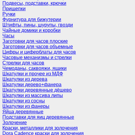
Подвесы, подставки, крючки
Прищепки
Ручки
Фурнитура для бижутерии
Штифты, пины, шурупы, гвозди
Чайные домики и коробки
Часы
Заготовки для часов плоские
Заготовки для часов объемные
Цифры и циферблаты для часов
Часовые механизмы и стрелки
Стрелки для часов
Чемоданы, саквояжи, ящики
Шкатулки и прочее из МДФ
Шкатулки из дерева
Шкатулки дерево+фанера
Шкатулки деревянные дёшево
Шкатулки из массива липы
Шкатулки из сосны
Шкатулки из фанеры
Яйца деревянные
Подставки для яиц деревянные
Золочение
Краски, металлики для золочения
Dora Cadence краски для золочения