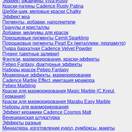
Эффект ржавчины Viva-Rusty
Краски-патины Cadence Rusty Patina
Шебби-шик, меловые краски Chalky
Эффект мха
Пигменты, добавки, наполнители
Гранулы и кристаллы
Добавки, медиумы для красок
Порошковые пигменты Cernit Sparkling
Порошковые пигменты Pearl Ex (металлики, перламутр)
Пудра бархатная Cadence Velvet Powder
Пуринг (цветные заливки)
Фэнтези, марморирование, краски-эффекты
Pebeo Fantasy, фактурные эффекты
Наборы красок Pebeo Fantasy
Мраморные эффекты, марморирование
Cadence Marble Effect, имитация мрамора
Pebeo Marbling
Краски для марморирования Magic Marble (C.Kreul,
Германия)
Краски для марморирования Marabu Easy Marble
Наборы для марморирования
Эффект керамики Cadence Cosmos Matt
Венецианская штукатурка
Эффекты разные
Миниатюра, изготовление кукол, румбоксы, макеты