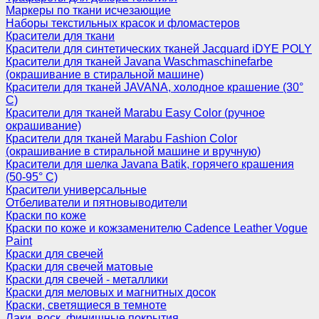
Маркеры по ткани исчезающие
Наборы текстильных красок и фломастеров
Красители для ткани
Красители для синтетических тканей Jacquard iDYE POLY
Красители для тканей Javana Waschmaschinefarbe
(окрашивание в стиральной машине)
Красители для тканей JAVANA, холодное крашение (30°
С)
Красители для тканей Marabu Easy Color (ручное
окрашивание)
Красители для тканей Marabu Fashion Color
(окрашивание в стиральной машине и вручную)
Красители для шелка Javana Batik, горячего крашения
(50-95° С)
Красители универсальные
Отбеливатели и пятновыводители
Краски по коже
Краски по коже и кожзаменителю Cadence Leather Vogue
Paint
Краски для свечей
Краски для свечей матовые
Краски для свечей - металлики
Краски для меловых и магнитных досок
Краски, светящиеся в темноте
Лаки, воск, финишные покрытия