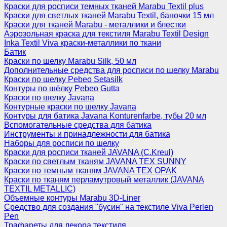
Краски для росписи темных тканей Marabu Textil plus
Краски для светлых тканей Marabu Textil, баночки 15 мл
Краски для тканей Marabu - металлики и блестки
Аэрозольная краска для текстиля Marabu Textil Design
Inka Textil Viva краски-металлики по ткани
Батик
Краски по шелку Marabu Silk, 50 мл
Дополнительные средства для росписи по шелку Marabu
Краски по шелку Pebeo Setasilk
Контуры по шёлку Pebeo Gutta
Краски по шелку Javana
Контурные краски по шелку Javana
Контуры для батика Javana Konturenfarbe, тубы 20 мл
Вспомогательные средства для батика
Инструменты и принадлежности для батика
Наборы для росписи по шелку
Краски для росписи тканей JAVANA (C.Kreul)
Краски по светлым тканям JAVANA TEX SUNNY
Краски по темным тканям JAVANA TEX OPAK
Краски по тканям перламутровый металлик (JAVANA
TEXTIL METALLIC)
Объемные контуры Marabu 3D-Liner
Средство для создания "бусин" на текстиле Viva Perlen
Pen
Трафареты для декора текстиля