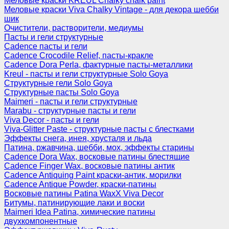
Меловые краски KREUL Chalky chalk paint
Меловые краски Viva Chalky Vintage - для декора шебби
шик
Очистители, растворители, медиумы
Пасты и гели структурные
Cadence пасты и гели
Cadence Crocodile Relief, пасты-кракле
Cadence Dora Perla, фактурные пасты-металлики
Kreul - пасты и гели структурные Solo Goya
Структурные гели Solo Goya
Структурные пасты Solo Goya
Maimeri - пасты и гели структурные
Marabu - структурные пасты и гели
Viva Decor - пасты и гели
Viva-Glitter Paste - структурные пасты с блестками
Эффекты снега, инея, хрусталя и льда
Патина, ржавчина, шебби, мох, эффекты старины
Cadence Dora Wax, восковые патины блестящие
Cadence Finger Wax, восковые патины антик
Сadence Antiquing Paint краски-антик, морилки
Cadence Antique Powder, краски-патины
Восковые патины Patina WaxX Viva Decor
Битумы, патинирующие лаки и воски
Maimeri Idea Patina, химические патины
двухкомпонентные