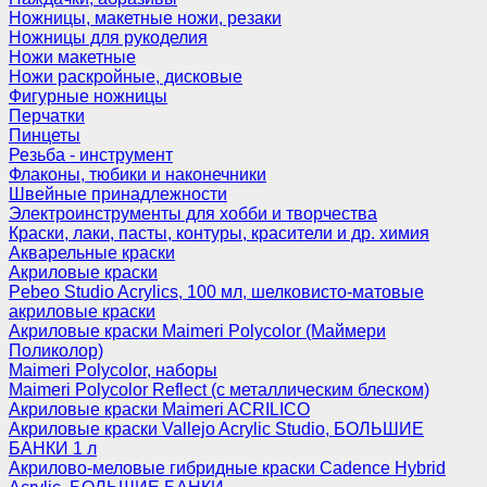
Ножницы, макетные ножи, резаки
Ножницы для рукоделия
Ножи макетные
Ножи раскройные, дисковые
Фигурные ножницы
Перчатки
Пинцеты
Резьба - инструмент
Флаконы, тюбики и наконечники
Швейные принадлежности
Электроинструменты для хобби и творчества
Краски, лаки, пасты, контуры, красители и др. химия
Акварельные краски
Акриловые краски
Pebeo Studio Acrylics, 100 мл, шелковисто-матовые
акриловые краски
Акриловые краски Maimeri Polycolor (Маймери
Поликолор)
Maimeri Polycolor, наборы
Maimeri Polycolor Reflect (с металлическим блеском)
Акриловые краски Maimeri ACRILICO
Акриловые краски Vallejo Acrylic Studio, БОЛЬШИЕ
БАНКИ 1 л
Акрилово-меловые гибридные краски Cadence Hybrid