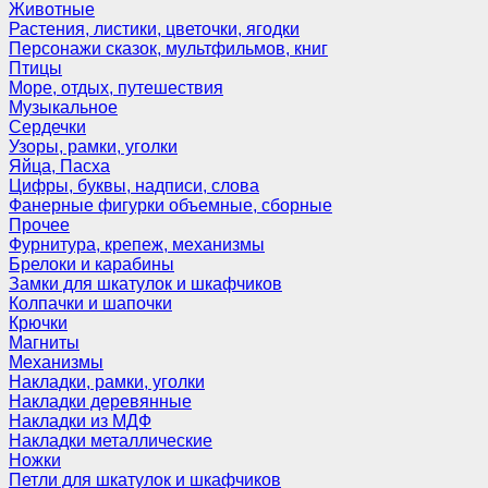
Животные
Растения, листики, цветочки, ягодки
Персонажи сказок, мультфильмов, книг
Птицы
Море, отдых, путешествия
Музыкальное
Сердечки
Узоры, рамки, уголки
Яйца, Пасха
Цифры, буквы, надписи, слова
Фанерные фигурки объемные, сборные
Прочее
Фурнитура, крепеж, механизмы
Брелоки и карабины
Замки для шкатулок и шкафчиков
Колпачки и шапочки
Крючки
Магниты
Механизмы
Накладки, рамки, уголки
Накладки деревянные
Накладки из МДФ
Накладки металлические
Ножки
Петли для шкатулок и шкафчиков