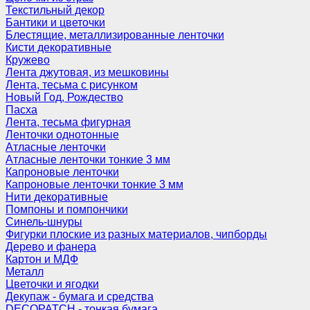
Текстильный декор
Бантики и цветочки
Блестящие, металлизированные ленточки
Кисти декоративные
Кружево
Лента джутовая, из мешковины
Лента, тесьма с рисунком
Новый Год, Рождество
Пасха
Лента, тесьма фигурная
Ленточки однотонные
Атласные ленточки
Атласные ленточки тонкие 3 мм
Капроновые ленточки
Капроновые ленточки тонкие 3 мм
Нити декоративные
Помпоны и помпончики
Синель-шнуры
Фигурки плоские из разных материалов, чипборды
Дерево и фанера
Картон и МДФ
Металл
Цветочки и ягодки
Декупаж - бумага и средства
DECOPATCH - тонкая бумага