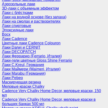
Аэрозольные лаки
3D-лаки с объемным эффектом
Лаки с блёстками
Лаки на водной основе (без запаха)
Лаки на смолах и растворителях
Лаки спиртовые
Эпоксидные лаки
Воск
Лаки Cadence
Цветные лаки Cadence Colouron
Лаки Darwi и CERNIT
Лаки DECOPATCH
Лаки Феррарио (Ferrario, Италия)
Лаки-гели цветные Gloss Shine Ferrario
Лаки C.Kreul, Германия
Лаки Маймери (Maimeri, Италия)
Лаки Marabu (Германия)
Лаки Pebeo
Маскирующая резина
Меловые краски Chalky
Cadence Very Chalky Home Decor, меловые краски, 150
мл
Cadence Very Chalky Home Decor, меловые краски в
больших банках 500 мл