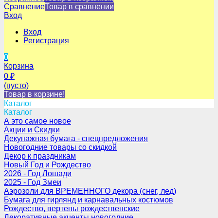
Сравнение
Товар в сравнении
Вход
Вход
Регистрация
0
Корзина
0
₽
(пусто)
Товар в корзине!
Каталог
Каталог
А это самое новое
Акции и Скидки
Декупажная бумага - спецпредложения
Новогодние товары со скидкой
Декор к праздникам
Новый Год и Рождество
2026 - Год Лошади
2025 - Год Змеи
Аэрозоли для ВРЕМЕННОГО декора (снег, лед)
Бумага для гирлянд и карнавальных костюмов
Рождество, вертепы рождественские
Декоративные акценты новогодние