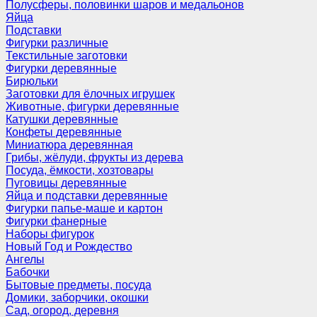
Полусферы, половинки шаров и медальонов
Яйца
Подставки
Фигурки различные
Текстильные заготовки
Фигурки деревянные
Бирюльки
Заготовки для ёлочных игрушек
Животные, фигурки деревянные
Катушки деревянные
Конфеты деревянные
Миниатюра деревянная
Грибы, жёлуди, фрукты из дерева
Посуда, ёмкости, хозтовары
Пуговицы деревянные
Яйца и подставки деревянные
Фигурки папье-маше и картон
Фигурки фанерные
Наборы фигурок
Новый Год и Рождество
Ангелы
Бабочки
Бытовые предметы, посуда
Домики, заборчики, окошки
Сад, огород, деревня