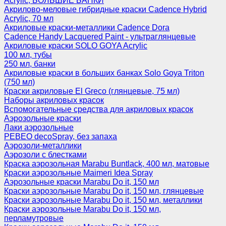
Acrylic, БОЛЬШИЕ БАНКИ
Акрилово-меловые гибридные краски Cadence Hybrid
Acrylic, 70 мл
Акриловые краски-металлики Cadence Dora
Cadence Handy Lacquered Paint - ультраглянцевые
Акриловые краски SOLO GOYA Acrylic
100 мл, тубы
250 мл, банки
Акриловые краски в больших банках Solo Goya Triton
(750 мл)
Краски акриловые El Greco (глянцевые, 75 мл)
Наборы акриловых красок
Вспомогательные средства для акриловых красок
Аэрозольные краски
Лаки аэрозольные
PEBEO decoSpray, без запаха
Аэрозоли-металлики
Аэрозоли с блестками
Краска аэрозольная Marabu Buntlack, 400 мл, матовые
Краски аэрозольные Maimeri Idea Spray
Аэрозольные краски Marabu Do it, 150 мл
Краски аэрозольные Marabu Do it, 150 мл, глянцевые
Краски аэрозольные Marabu Do it, 150 мл, металлики
Краски аэрозольные Marabu Do it, 150 мл,
перламутровые