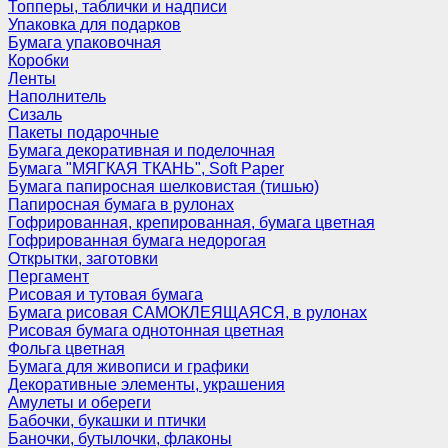
Топперы, таблички и надписи
Упаковка для подарков
Бумага упаковочная
Коробки
Ленты
Наполнитель
Сизаль
Пакеты подарочные
Бумага декоративная и поделочная
Бумага "МЯГКАЯ ТКАНЬ", Soft Paper
Бумага папиросная шелковистая (тишью)
Папиросная бумага в рулонах
Гофрированная, крепированная, бумага цветная
Гофрированная бумага недорогая
Открытки, заготовки
Пергамент
Рисовая и тутовая бумага
Бумага рисовая САМОКЛЕЯЩАЯСЯ, в рулонах
Рисовая бумага однотонная цветная
Фольга цветная
Бумага для живописи и графики
Декоративные элементы, украшения
Амулеты и обереги
Бабочки, букашки и птички
Баночки, бутылочки, флаконы