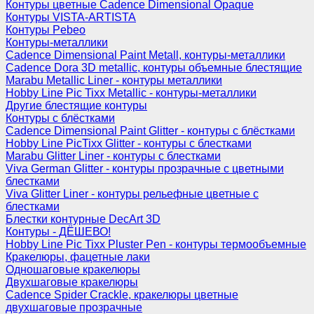
Контуры цветные Cadence Dimensional Opaque
Контуры VISTA-ARTISTA
Контуры Pebeo
Контуры-металлики
Cadence Dimensional Paint Metall, контуры-металлики
Cadence Dora 3D metallic, контуры объемные блестящие
Marabu Metallic Liner - контуры металлики
Hobby Line Pic Tixx Metallic - контуры-металлики
Другие блестящие контуры
Контуры с блёстками
Cadence Dimensional Paint Glitter - контуры с блёстками
Hobby Line PicTixx Glitter - контуры с блестками
Marabu Glitter Liner - контуры с блестками
Viva German Glitter - контуры прозрачные с цветными
блестками
Viva Glitter Liner - контуры рельефные цветные с
блестками
Блестки контурные DecArt 3D
Контуры - ДЁШЕВО!
Hobby Line Pic Tixx Pluster Pen - контуры термообъемные
Кракелюры, фацетные лаки
Одношаговые кракелюры
Двухшаговые кракелюры
Cadence Spider Crackle, кракелюры цветные
двухшаговые прозрачные