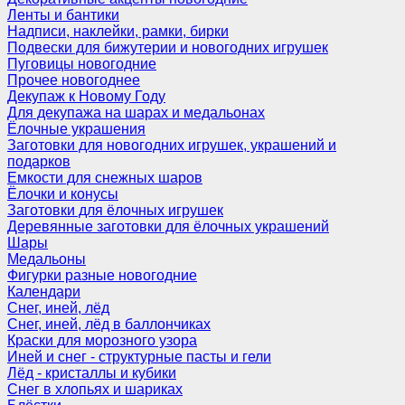
Ленты и бантики
Надписи, наклейки, рамки, бирки
Подвески для бижутерии и новогодних игрушек
Пуговицы новогодние
Прочее новогоднее
Декупаж к Новому Году
Для декупажа на шарах и медальонах
Ёлочные украшения
Заготовки для новогодних игрушек, украшений и
подарков
Емкости для снежных шаров
Ёлочки и конусы
Заготовки для ёлочных игрушек
Деревянные заготовки для ёлочных украшений
Шары
Медальоны
Фигурки разные новогодние
Календари
Снег, иней, лёд
Снег, иней, лёд в баллончиках
Краски для морозного узора
Иней и снег - структурные пасты и гели
Лёд - кристаллы и кубики
Снег в хлопьях и шариках