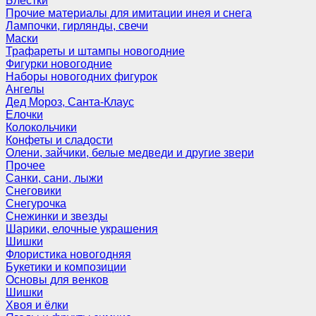
Блёстки
Прочие материалы для имитации инея и снега
Лампочки, гирлянды, свечи
Маски
Трафареты и штампы новогодние
Фигурки новогодние
Наборы новогодних фигурок
Ангелы
Дед Мороз, Санта-Клаус
Елочки
Колокольчики
Конфеты и сладости
Олени, зайчики, белые медведи и другие звери
Прочее
Санки, сани, лыжи
Снеговики
Снегурочка
Снежинки и звезды
Шарики, елочные украшения
Шишки
Флористика новогодняя
Букетики и композиции
Основы для венков
Шишки
Хвоя и ёлки