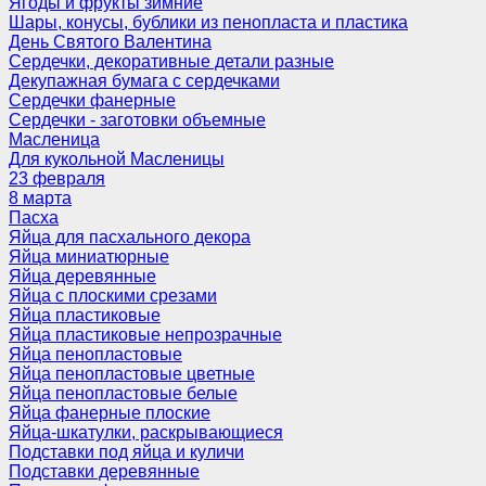
Ягоды и фрукты зимние
Шары, конусы, бублики из пенопласта и пластика
День Святого Валентина
Сердечки, декоративные детали разные
Декупажная бумага с сердечками
Сердечки фанерные
Сердечки - заготовки объемные
Масленица
Для кукольной Масленицы
23 февраля
8 марта
Пасха
Яйца для пасхального декора
Яйца миниатюрные
Яйца деревянные
Яйца с плоскими срезами
Яйца пластиковые
Яйца пластиковые непрозрачные
Яйца пенопластовые
Яйца пенопластовые цветные
Яйца пенопластовые белые
Яйца фанерные плоские
Яйца-шкатулки, раскрывающиеся
Подставки под яйца и куличи
Подставки деревянные