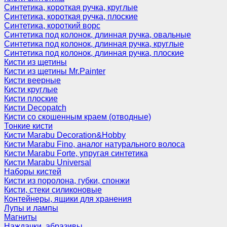
Синтетика, короткая ручка, круглые
Синтетика, короткая ручка, плоские
Синтетика, короткий ворс
Синтетика под колонок, длинная ручка, овальные
Синтетика под колонок, длинная ручка, круглые
Синтетика под колонок, длинная ручка, плоские
Кисти из щетины
Кисти из щетины Mr.Painter
Кисти веерные
Кисти круглые
Кисти плоские
Кисти Decopatch
Кисти со скошенным краем (отводные)
Тонкие кисти
Кисти Marabu Decoration&Hobby
Кисти Marabu Fino, аналог натурального волоса
Кисти Marabu Forte, упругая синтетика
Кисти Marabu Universal
Наборы кистей
Кисти из поролона, губки, спонжи
Кисти, стеки силиконовые
Контейнеры, ящики для хранения
Лупы и лампы
Магниты
Наждачки, абразивы