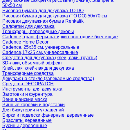
Декупажные салфетки рисовые (тонкие), Stamperia,
50х50 см
Рисовая бумага для декупажа TO DO
Рисовая бумага для декупажа (TO DO) 50х70 см
Рисовая декупажная бумага Renkalik
Салфетки для декупажа
Трансферы, переводные декоры
Cadence, трансферы-натирки новогодние блестящие
Cadence Home Decor
Cadence, 25х35 см, универсальные
Cadence,17х25 см, универсальные
Средства для декупажа (клеи, лаки, грунты)
3D-лаки, объемный эффект
Клей, лак, клей-лак для декупажа
Трансферные средства
Декупаж на стекле (запекаемые средства)
Средства DECOPATCH
Инструменты для декупажа
Заготовки и фурнитура
Венецианские маски
Винные коробки и подставки
Для бижутерии и украшений
Бирки и подвески фанерные, деревянные
Браслеты деревянные
Бусины деревянные