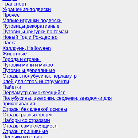
Транспорт
Украшения-подвески
Прочее
Мягкие игрушки-подвески
Пуговицы декоративные
Пуговицы-фигурки по темам
Новый Год и Рождество
Пасха
Хэллоуин, Halloween
Животные
Города и страны
Пуговки мини и микро
Пуговицы деревянные
Стразы, полубусины, перламутр
Клей для страз, инструменты
Пайетки
Перламутр самоклеящийся
Полубусины, цветочки, сердечки, звездочки для
приклеивания
Стразы без клеевой основы
Стразы разных форм
Наборы со стразами
Стразы самоклеящиеся
Стразы пришивные
Цепочки из страз