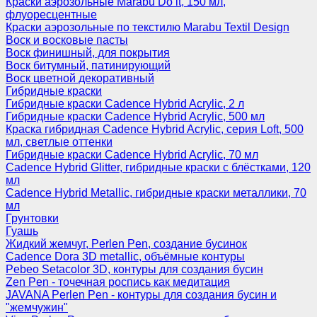
Краски аэрозольные Marabu Do it, 150 мл,
флуоресцентные
Краски аэрозольные по текстилю Marabu Textil Design
Воск и восковые пасты
Воск финишный, для покрытия
Воск битумный, патинирующий
Воск цветной декоративный
Гибридные краски
Гибридные краски Cadence Hybrid Acrylic, 2 л
Гибридные краски Cadence Hybrid Acrylic, 500 мл
Краска гибридная Cadence Hybrid Acrylic, серия Loft, 500
мл, светлые оттенки
Гибридные краски Cadence Hybrid Acrylic, 70 мл
Cadence Hybrid Glitter, гибридные краски с блёстками, 120
мл
Cadence Hybrid Metallic, гибридные краски металлики, 70
мл
Грунтовки
Гуашь
Жидкий жемчуг, Perlen Pen, создание бусинок
Cadence Dora 3D metallic, объёмные контуры
Pebeo Setacolor 3D, контуры для создания бусин
Zen Pen - точечная роспись как медитация
JAVANA Perlen Pen - контуры для создания бусин и
"жемчужин"