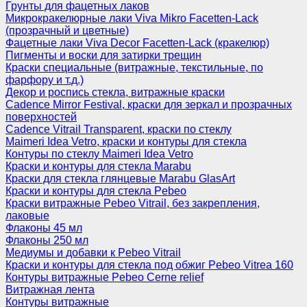
Грунты для фацетных лаков
Микрокракелюрные лаки Viva Mikro Facetten-Lack
(прозрачный и цветные)
Фацетные лаки Viva Decor Facetten-Lack (кракелюр)
Пигменты и воски для затирки трещин
Краски специальные (витражные, текстильные, по
фарфору и т.д.)
Декор и роспись стекла, витражные краски
Cadence Mirror Festival, краски для зеркал и прозрачных
поверхностей
Cadence Vitrail Transparent, краски по стеклу
Maimeri Idea Vetro, краски и контуры для стекла
Контуры по стеклу Maimeri Idea Vetro
Краски и контуры для стекла Marabu
Краски для стекла глянцевые Marabu GlasArt
Краски и контуры для стекла Pebeo
Краски витражные Pebeo Vitrail, без закрепления,
лаковые
Флаконы 45 мл
Флаконы 250 мл
Медиумы и добавки к Pebeo Vitrail
Краски и контуры для стекла под обжиг Pebeo Vitrea 160
Контуры витражные Pebeo Cerne relief
Витражная лента
Контуры витражные