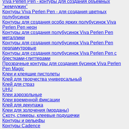
Viva Perlen Pen - контуры для создания объемных
"жемчужин"
Контуры Viva Perlen Pen - для создания цветных
полубусинок
Контуры для создания особо ярких полубусинок Viva
Perlen Pen неон
Контуры для создания полубусинок Viva Perlen Pen
металлики
Контуры для создания полубусинок Viva Perlen Pen
перламутровые
Контуры для создания полубусинок Viva Perlen Pen с
блестками-глиттерами
Прозрачные контуры для создания бусинок Viva Perlen
Pen Magic
Клеи и клеящие пистолеты
Клей для творчества универсальный
Клей для страз
UHU
Клеи аэрозольные
Клеи временной фиксации
Клей для декупажа
Клеи для золочения (морданы)
Скотч, стикеры, клеевые подушечки
Контуры и рельефы
Контуры Cadence