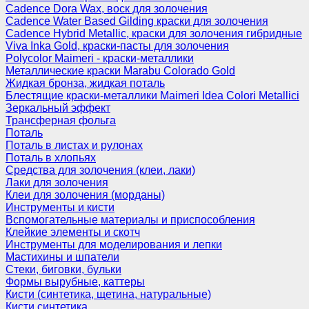
Cadence Dora Wax, воск для золочения
Cadence Water Based Gilding краски для золочения
Cadence Hybrid Metallic, краски для золочения гибридные
Viva Inka Gold, краски-пасты для золочения
Polycolor Maimeri - краски-металлики
Металлические краски Marabu Colorado Gold
Жидкая бронза, жидкая поталь
Блестящие краски-металлики Maimeri Idea Colori Metallici
Зеркальный эффект
Трансферная фольга
Поталь
Поталь в листах и рулонах
Поталь в хлопьях
Средства для золочения (клеи, лаки)
Лаки для золочения
Клеи для золочения (морданы)
Инструменты и кисти
Вспомогательные материалы и приспособления
Клейкие элементы и скотч
Инструменты для моделирования и лепки
Мастихины и шпатели
Стеки, биговки, бульки
Формы вырубные, каттеры
Кисти (синтетика, щетина, натуральные)
Кисти синтетика