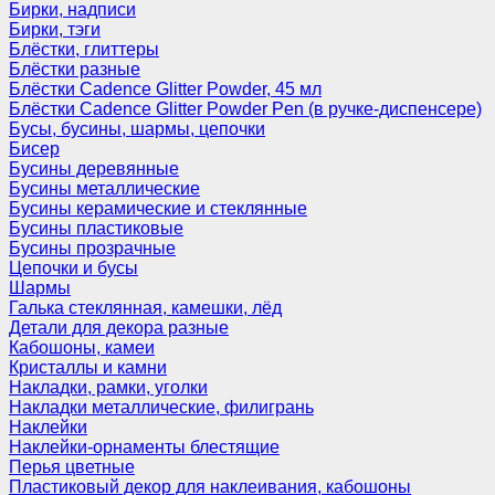
Бирки, надписи
Бирки, тэги
Блёстки, глиттеры
Блёстки разные
Блёстки Cadence Glitter Powder, 45 мл
Блёстки Cadence Glitter Powder Pen (в ручке-диспенсере)
Бусы, бусины, шармы, цепочки
Бисер
Бусины деревянные
Бусины металлические
Бусины керамические и стеклянные
Бусины пластиковые
Бусины прозрачные
Цепочки и бусы
Шармы
Галька стеклянная, камешки, лёд
Детали для декора разные
Кабошоны, камеи
Кристаллы и камни
Накладки, рамки, уголки
Накладки металлические, филигрань
Наклейки
Наклейки-орнаменты блестящие
Перья цветные
Пластиковый декор для наклеивания, кабошоны