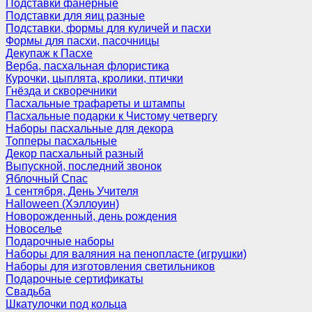
Подставки фанерные
Подставки для яиц разные
Подставки, формы для куличей и пасхи
Формы для пасхи, пасочницы
Декупаж к Пасхе
Верба, пасхальная флористика
Курочки, цыплята, кролики, птички
Гнёзда и скворечники
Пасхальные трафареты и штампы
Пасхальные подарки к Чистому четвергу
Наборы пасхальные для декора
Топперы пасхальные
Декор пасхальный разный
Выпускной, последний звонок
Яблочный Спас
1 сентября, День Учителя
Halloween (Хэллоуин)
Новорожденный, день рождения
Новоселье
Подарочные наборы
Наборы для валяния на пенопласте (игрушки)
Наборы для изготовления светильников
Подарочные сертификаты
Свадьба
Шкатулочки под кольца