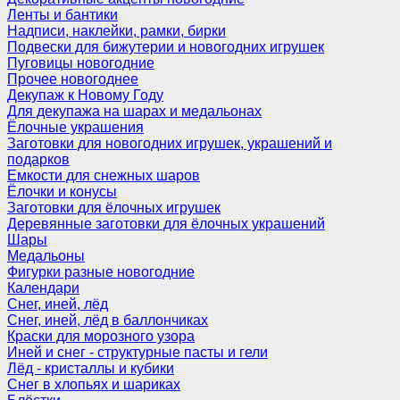
Ленты и бантики
Надписи, наклейки, рамки, бирки
Подвески для бижутерии и новогодних игрушек
Пуговицы новогодние
Прочее новогоднее
Декупаж к Новому Году
Для декупажа на шарах и медальонах
Ёлочные украшения
Заготовки для новогодних игрушек, украшений и
подарков
Емкости для снежных шаров
Ёлочки и конусы
Заготовки для ёлочных игрушек
Деревянные заготовки для ёлочных украшений
Шары
Медальоны
Фигурки разные новогодние
Календари
Снег, иней, лёд
Снег, иней, лёд в баллончиках
Краски для морозного узора
Иней и снег - структурные пасты и гели
Лёд - кристаллы и кубики
Снег в хлопьях и шариках