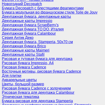
Новогодний Decopatch
Бумага Decopatch с блестящими фрагментами
Бумага модульная во французском стиле Toile de Jouy
Декупажная бумага, декупажные карты
Декупажные карты Impressio
Декупажная бумага ScrapBerry's
Декупажная бумага TO DO, Италия
Декупажная бумага Calambour
Серия Антик Деко
Декупажная бумага, Stamperia, 50х70 см
Декупажная бумага Brico
Декупажные карты Maimeri
Декупажные карты Stafil
Рисовая и тутовая бумага для декупажа
Рисовая бумага Impressio, А4
Рисовая бумага Cadence
Восточные мотивы, рисовая бумага Cadence
Для плитки
Акварельные цветы
Цветы, большой размер
Рисовая бумага Cadence c золочением
Рисовая бумага для декупажа Calambour
Этническая тематика
Бумага рисовая для декупажа Stamperia