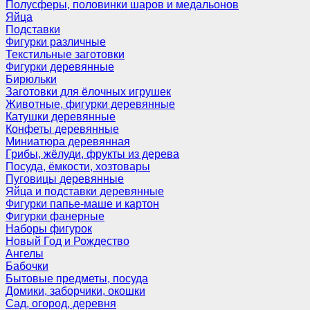
Полусферы, половинки шаров и медальонов
Яйца
Подставки
Фигурки различные
Текстильные заготовки
Фигурки деревянные
Бирюльки
Заготовки для ёлочных игрушек
Животные, фигурки деревянные
Катушки деревянные
Конфеты деревянные
Миниатюра деревянная
Грибы, жёлуди, фрукты из дерева
Посуда, ёмкости, хозтовары
Пуговицы деревянные
Яйца и подставки деревянные
Фигурки папье-маше и картон
Фигурки фанерные
Наборы фигурок
Новый Год и Рождество
Ангелы
Бабочки
Бытовые предметы, посуда
Домики, заборчики, окошки
Сад, огород, деревня