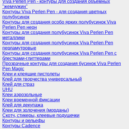
Viva Perlen Pen - контуры для создания объемных
"жемчужин"
Контуры Viva Perlen Pen - для создания цветных
полубусинок
Контуры для создания особо ярких полубусинок Viva
Perlen Pen неон
Контуры для создания полубусинок Viva Perlen Pen
металлики
Контуры для создания полубусинок Viva Perlen Pen
перламутровые
Контуры для создания полубусинок Viva Perlen Pen с
блестками-глиттерами
Прозрачные контуры для создания бусинок Viva Perlen
Pen Magic
Клеи и клеящие пистолеты
Клей для творчества универсальный
Клей для страз
UHU
Клеи аэрозольные
Клеи временной фиксации
Клей для декупажа
Клеи для золочения (морданы)
Скотч, стикеры, клеевые подушечки
Контуры и рельефы
Контуры Cadence