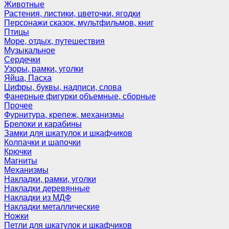
Животные
Растения, листики, цветочки, ягодки
Персонажи сказок, мультфильмов, книг
Птицы
Море, отдых, путешествия
Музыкальное
Сердечки
Узоры, рамки, уголки
Яйца, Пасха
Цифры, буквы, надписи, слова
Фанерные фигурки объемные, сборные
Прочее
Фурнитура, крепеж, механизмы
Брелоки и карабины
Замки для шкатулок и шкафчиков
Колпачки и шапочки
Крючки
Магниты
Механизмы
Накладки, рамки, уголки
Накладки деревянные
Накладки из МДФ
Накладки металлические
Ножки
Петли для шкатулок и шкафчиков