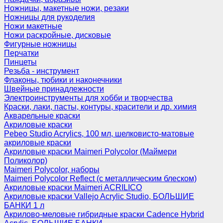
Ножницы, макетные ножи, резаки
Ножницы для рукоделия
Ножи макетные
Ножи раскройные, дисковые
Фигурные ножницы
Перчатки
Пинцеты
Резьба - инструмент
Флаконы, тюбики и наконечники
Швейные принадлежности
Электроинструменты для хобби и творчества
Краски, лаки, пасты, контуры, красители и др. химия
Акварельные краски
Акриловые краски
Pebeo Studio Acrylics, 100 мл, шелковисто-матовые
акриловые краски
Акриловые краски Maimeri Polycolor (Маймери
Поликолор)
Maimeri Polycolor, наборы
Maimeri Polycolor Reflect (с металлическим блеском)
Акриловые краски Maimeri ACRILICO
Акриловые краски Vallejo Acrylic Studio, БОЛЬШИЕ
БАНКИ 1 л
Акрилово-меловые гибридные краски Cadence Hybrid