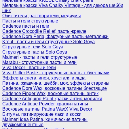
Меловые краски KREUL Chalky chalk paint
Меловые краски Viva Chalky Vintage - для декора шебби
шик
Очистители, растворители, медиумы
Пасты и гели структурные
Cadence пасты и гели
Cadence Crocodile Relief, пасты-кракле
Cadence Dora Perla, фактурные пасты-металлики
Kreul - пасты и гели структурные Solo Goya
Структурные гели Solo Goya
Структурные пасты Solo Goya
Maimeri - пасты и гели структурные
Marabu - структурные пасты и гели
Viva Decor - пасты и гели
Viva-Glitter Paste - структурные пасты с блестками
Эффекты снега, инея, хрусталя и льда
Патина, ржавчина, шебби, мох, эффекты старины
Cadence Dora Wax, восковые патины блестящие
Cadence Finger Wax, восковые патины антик
Сadence Antiquing Paint краски-антик, морилки
Cadence Antique Powder, краски-патины
Восковые патины Patina WaxX Viva Decor
Битумы, патинирующие лаки и воски
Maimeri Idea Patina, химические патины
двухкомпонентные