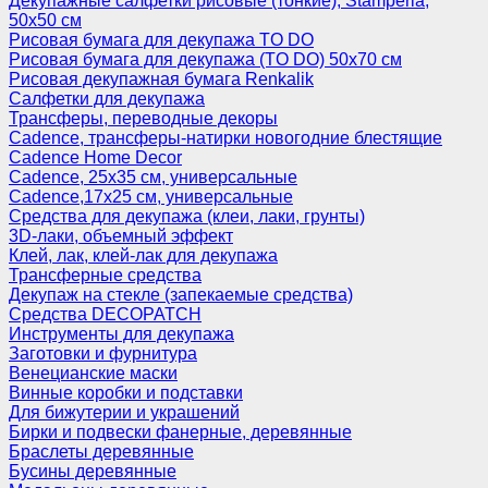
Декупажные салфетки рисовые (тонкие), Stamperia,
50х50 см
Рисовая бумага для декупажа TO DO
Рисовая бумага для декупажа (TO DO) 50х70 см
Рисовая декупажная бумага Renkalik
Салфетки для декупажа
Трансферы, переводные декоры
Cadence, трансферы-натирки новогодние блестящие
Cadence Home Decor
Cadence, 25х35 см, универсальные
Cadence,17х25 см, универсальные
Средства для декупажа (клеи, лаки, грунты)
3D-лаки, объемный эффект
Клей, лак, клей-лак для декупажа
Трансферные средства
Декупаж на стекле (запекаемые средства)
Средства DECOPATCH
Инструменты для декупажа
Заготовки и фурнитура
Венецианские маски
Винные коробки и подставки
Для бижутерии и украшений
Бирки и подвески фанерные, деревянные
Браслеты деревянные
Бусины деревянные