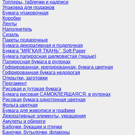
Топперы, таблички и надписи
Упаковка для подарков
Бумага упаковочная
Коробки
Ленты
Наполнитель
Сизаль
Пакеты подарочные
Бумага декоративная и поделочная
Бумага "МЯГКАЯ ТКАНЬ", Soft Paper
Бумага папиросная шелковистая (тишью)
Папиросная бумага в рулонах
Гофрированная, крепированная, бумага цветная
Гофрированная бумага недорогая
Открытки, заготовки
Пергамент
Рисовая и тутовая бумага
Бумага рисовая САМОКЛЕЯЩАЯСЯ, в рулонах
Рисовая бумага однотонная цветная
Фольга цветная
Бумага для живописи и графики
Декоративные элементы, украшения
Амулеты и обереги
Бабочки, букашки и птички
Баночки, бутылочки, флаконы