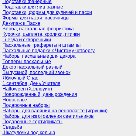
Подставки фанерные
Подставки для яиц разные
Подставки, формы для куличей и пасхи
Формы для пасхи, пасочницы
Декупаж к Пасхе
Верба, пасхальная флористика
Курочки, цыплята, кролики, птички
Гнёзда и скворечники
Пасхальные трафареты и штампы
Пасхальные подарки к Чистому четвергу
Наборы пасхальные для декора
Топперы пасхальные
Декор пасхальный разный
Выпускной, последний звонок
Яблочный Спас
1 сентября, День Учителя
Halloween (Хэллоуин)
Новорожденный, день рождения
Новоселье
Подарочные наборы
Наборы для валяния на пенопласте (игрушки)
Наборы для изготовления светильников
Подарочные сертификаты
Свадьба
Шкатулочки под кольца