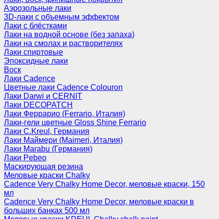
Аэрозольные лаки
3D-лаки с объемным эффектом
Лаки с блёстками
Лаки на водной основе (без запаха)
Лаки на смолах и растворителях
Лаки спиртовые
Эпоксидные лаки
Воск
Лаки Cadence
Цветные лаки Cadence Colouron
Лаки Darwi и CERNIT
Лаки DECOPATCH
Лаки Феррарио (Ferrario, Италия)
Лаки-гели цветные Gloss Shine Ferrario
Лаки C.Kreul, Германия
Лаки Маймери (Maimeri, Италия)
Лаки Marabu (Германия)
Лаки Pebeo
Маскирующая резина
Меловые краски Chalky
Cadence Very Chalky Home Decor, меловые краски, 150
мл
Cadence Very Chalky Home Decor, меловые краски в
больших банках 500 мл