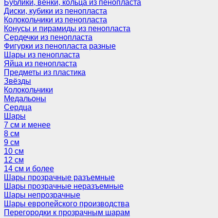
Бублики, венки, кольца из пенопласта
Диски, кубики из пенопласта
Колокольчики из пенопласта
Конусы и пирамиды из пенопласта
Сердечки из пенопласта
Фигурки из пенопласта разные
Шары из пенопласта
Яйца из пенопласта
Предметы из пластика
Звёзды
Колокольчики
Медальоны
Сердца
Шары
7 см и менее
8 см
9 см
10 см
12 см
14 см и более
Шары прозрачные разъемные
Шары прозрачные неразъемные
Шары непрозрачные
Шары европейского производства
Перегородки к прозрачным шарам