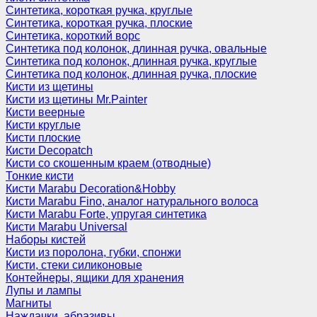
Синтетика, короткая ручка, круглые
Синтетика, короткая ручка, плоские
Синтетика, короткий ворс
Синтетика под колонок, длинная ручка, овальные
Синтетика под колонок, длинная ручка, круглые
Синтетика под колонок, длинная ручка, плоские
Кисти из щетины
Кисти из щетины Mr.Painter
Кисти веерные
Кисти круглые
Кисти плоские
Кисти Decopatch
Кисти со скошенным краем (отводные)
Тонкие кисти
Кисти Marabu Decoration&Hobby
Кисти Marabu Fino, аналог натурального волоса
Кисти Marabu Forte, упругая синтетика
Кисти Marabu Universal
Наборы кистей
Кисти из поролона, губки, спонжи
Кисти, стеки силиконовые
Контейнеры, ящики для хранения
Лупы и лампы
Магниты
Наждачки, абразивы