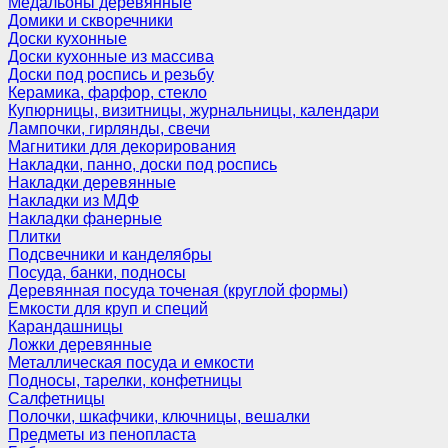
Медальоны деревянные
Домики и скворечники
Доски кухонные
Доски кухонные из массива
Доски под роспись и резьбу
Керамика, фарфор, стекло
Купюрницы, визитницы, журнальницы, календари
Лампочки, гирлянды, свечи
Магнитики для декорирования
Накладки, панно, доски под роспись
Накладки деревянные
Накладки из МДФ
Накладки фанерные
Плитки
Подсвечники и канделябры
Посуда, банки, подносы
Деревянная посуда точеная (круглой формы)
Емкости для круп и специй
Карандашницы
Ложки деревянные
Металлическая посуда и емкости
Подносы, тарелки, конфетницы
Салфетницы
Полочки, шкафчики, ключницы, вешалки
Предметы из пенопласта