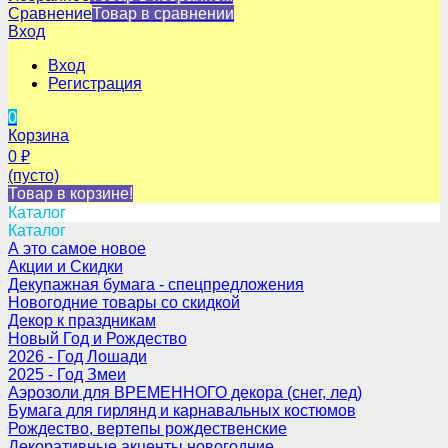
Сравнение
Товар в сравнении
Вход
Вход
Регистрация
0
Корзина
0
₽
(пусто)
Товар в корзине!
Каталог
Каталог
А это самое новое
Акции и Скидки
Декупажная бумага - спецпредложения
Новогодние товары со скидкой
Декор к праздникам
Новый Год и Рождество
2026 - Год Лошади
2025 - Год Змеи
Аэрозоли для ВРЕМЕННОГО декора (снег, лед)
Бумага для гирлянд и карнавальных костюмов
Рождество, вертепы рождественские
Декоративные акценты новогодние