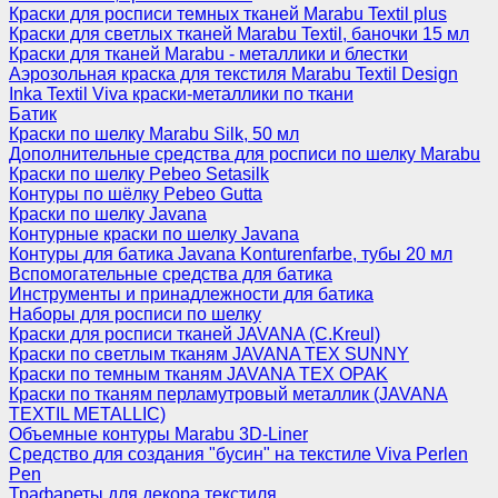
Краски для росписи темных тканей Marabu Textil plus
Краски для светлых тканей Marabu Textil, баночки 15 мл
Краски для тканей Marabu - металлики и блестки
Аэрозольная краска для текстиля Marabu Textil Design
Inka Textil Viva краски-металлики по ткани
Батик
Краски по шелку Marabu Silk, 50 мл
Дополнительные средства для росписи по шелку Marabu
Краски по шелку Pebeo Setasilk
Контуры по шёлку Pebeo Gutta
Краски по шелку Javana
Контурные краски по шелку Javana
Контуры для батика Javana Konturenfarbe, тубы 20 мл
Вспомогательные средства для батика
Инструменты и принадлежности для батика
Наборы для росписи по шелку
Краски для росписи тканей JAVANA (C.Kreul)
Краски по светлым тканям JAVANA TEX SUNNY
Краски по темным тканям JAVANA TEX OPAK
Краски по тканям перламутровый металлик (JAVANA
TEXTIL METALLIC)
Объемные контуры Marabu 3D-Liner
Средство для создания "бусин" на текстиле Viva Perlen
Pen
Трафареты для декора текстиля