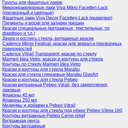
Грунты для фацетных лаков
Микрокракелюрные лаки Viva Mikro Facetten-Lack
(прозрачный и цветные)
Фацетные лаки Viva Decor Facetten-Lack (кракелюр)
Пигменты и воски для затирки трещин
Краски специальные (витражные, текстильные, по
фарфору и т.д.)
Декор и роспись стекла, витражные краски
Cadence Mirror Festival, краски для зеркал и прозрачных
поверхностей
Cadence Vitrail Transparent, краски по стеклу
Maimeri Idea Vetro, краски и контуры для стекла
Контуры по стеклу Maimeri Idea Vetro
Краски и контуры для стекла Marabu
Краски для стекла глянцевые Marabu GlasArt
Краски и контуры для стекла Pebeo
Краски витражные Pebeo Vitrail, без закрепления,
лаковые
Флаконы 45 мл
Флаконы 250 мл
Медиумы и добавки к Pebeo Vitrail
Краски и контуры для стекла под обжиг Pebeo Vitrea 160
Контуры витражные Pebeo Cerne relief
Витражная лента
Контуры витражные