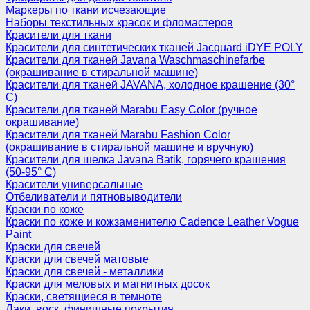
Маркеры по ткани исчезающие
Наборы текстильных красок и фломастеров
Красители для ткани
Красители для синтетических тканей Jacquard iDYE POLY
Красители для тканей Javana Waschmaschinefarbe
(окрашивание в стиральной машине)
Красители для тканей JAVANA, холодное крашение (30°
С)
Красители для тканей Marabu Easy Color (ручное
окрашивание)
Красители для тканей Marabu Fashion Color
(окрашивание в стиральной машине и вручную)
Красители для шелка Javana Batik, горячего крашения
(50-95° С)
Красители универсальные
Отбеливатели и пятновыводители
Краски по коже
Краски по коже и кожзаменителю Cadence Leather Vogue
Paint
Краски для свечей
Краски для свечей матовые
Краски для свечей - металлики
Краски для меловых и магнитных досок
Краски, светящиеся в темноте
Лаки, воск, финишные покрытия