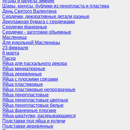
Ягоды и фрукты зимние
Шары, конусы, бублики из пенопласта и пластика
День Святого Валентина
Сердечки, декоративные детали разные
Декупажная бумага с сердечками
Сердечки фанерные
Сердечки - заготовки объемные
Масленица
Для кукольной Масленицы
23 февраля
8 марта
Пасха
Яйца для пасхального декора
Яйца миниатюрные
Яйца деревянные
Яйца с плоскими срезами
Яйца пластиковые
Яйца пластиковые непрозрачные
Яйца пенопластовые
Яйца пенопластовые цветные
Яйца пенопластовые белые
Яйца фанерные плоские
Яйца-шкатулки, раскрывающиеся
Подставки под яйца и куличи
Подставки деревянные