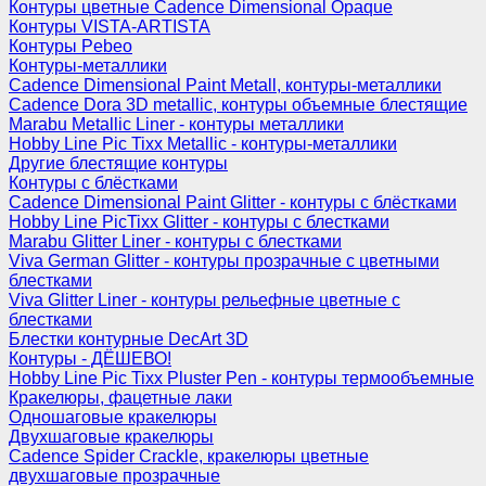
Контуры цветные Cadence Dimensional Opaque
Контуры VISTA-ARTISTA
Контуры Pebeo
Контуры-металлики
Cadence Dimensional Paint Metall, контуры-металлики
Cadence Dora 3D metallic, контуры объемные блестящие
Marabu Metallic Liner - контуры металлики
Hobby Line Pic Tixx Metallic - контуры-металлики
Другие блестящие контуры
Контуры с блёстками
Cadence Dimensional Paint Glitter - контуры с блёстками
Hobby Line PicTixx Glitter - контуры с блестками
Marabu Glitter Liner - контуры с блестками
Viva German Glitter - контуры прозрачные с цветными
блестками
Viva Glitter Liner - контуры рельефные цветные с
блестками
Блестки контурные DecArt 3D
Контуры - ДЁШЕВО!
Hobby Line Pic Tixx Pluster Pen - контуры термообъемные
Кракелюры, фацетные лаки
Одношаговые кракелюры
Двухшаговые кракелюры
Cadence Spider Crackle, кракелюры цветные
двухшаговые прозрачные