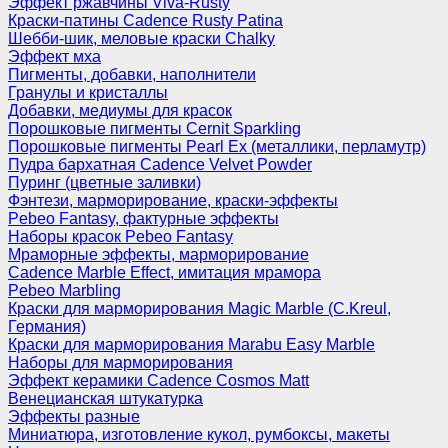
Эффект ржавчины Viva-Rusty
Краски-патины Cadence Rusty Patina
Шебби-шик, меловые краски Chalky
Эффект мха
Пигменты, добавки, наполнители
Гранулы и кристаллы
Добавки, медиумы для красок
Порошковые пигменты Cernit Sparkling
Порошковые пигменты Pearl Ex (металлики, перламутр)
Пудра бархатная Cadence Velvet Powder
Пуринг (цветные заливки)
Фэнтези, марморирование, краски-эффекты
Pebeo Fantasy, фактурные эффекты
Наборы красок Pebeo Fantasy
Мраморные эффекты, марморирование
Cadence Marble Effect, имитация мрамора
Pebeo Marbling
Краски для марморирования Magic Marble (C.Kreul,
Германия)
Краски для марморирования Marabu Easy Marble
Наборы для марморирования
Эффект керамики Cadence Cosmos Matt
Венецианская штукатурка
Эффекты разные
Миниатюра, изготовление кукол, румбоксы, макеты