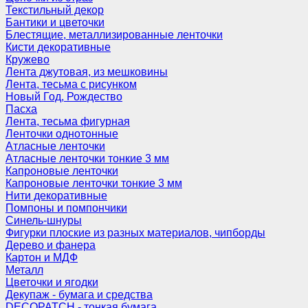
Текстильный декор
Бантики и цветочки
Блестящие, металлизированные ленточки
Кисти декоративные
Кружево
Лента джутовая, из мешковины
Лента, тесьма с рисунком
Новый Год, Рождество
Пасха
Лента, тесьма фигурная
Ленточки однотонные
Атласные ленточки
Атласные ленточки тонкие 3 мм
Капроновые ленточки
Капроновые ленточки тонкие 3 мм
Нити декоративные
Помпоны и помпончики
Синель-шнуры
Фигурки плоские из разных материалов, чипборды
Дерево и фанера
Картон и МДФ
Металл
Цветочки и ягодки
Декупаж - бумага и средства
DECOPATCH - тонкая бумага