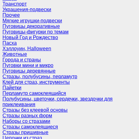
Транспорт
Украшения-подвески
Прочее
Мягкие игрушки-подвески
Пуговицы декоративные
Пуговицы-фигурки по темам
Новый Год и Рождество
Пасха
Хэллоуин, Halloween
Животные
Города и страны
Пуговки мини и микро
Пуговицы деревянные
Стразы, полубусины, перламутр
Клей для страз, инструменты
Пайетки
Перламутр самоклеящийся
Полубусины, цветочки, сердечки, звездочки для
приклеивания
Стразы без клеевой основы
Стразы разных форм
Наборы со стразами
Стразы самоклеящиеся
Стразы пришивные
Цепочки из страз