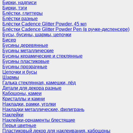
Бирки, надписи
Бирки, тэги
Блёстки, глиттеры
Блёстки разные
Блёстки Cadence Glitter Powder, 45 мл
Блёстки Cadence Glitter Powder Pen (в ручке-диспенсере)
Бусы, бусины, шармы, цепочки
Бисер
Бусины деревянные
Бусины металлические
Бусины керамические и стеклянные
Бусины пластиковые
Бусины прозрачные
Цепочки и бусы
Шармы
Галька стеклянная, камешки, лёд
Детали для декора разные
Кабошоны, камеи
Кристаллы и камни
Накладки, рамки, уголки
Накладки металлические, филигрань
Наклейки
Наклейки-орнаменты блестящие
Перья цветные
Пластиковый декор для наклеивания, кабошоны