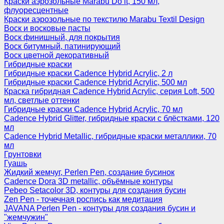
Краски аэрозольные Marabu Do it, 150 мл,
флуоресцентные
Краски аэрозольные по текстилю Marabu Textil Design
Воск и восковые пасты
Воск финишный, для покрытия
Воск битумный, патинирующий
Воск цветной декоративный
Гибридные краски
Гибридные краски Cadence Hybrid Acrylic, 2 л
Гибридные краски Cadence Hybrid Acrylic, 500 мл
Краска гибридная Cadence Hybrid Acrylic, серия Loft, 500
мл, светлые оттенки
Гибридные краски Cadence Hybrid Acrylic, 70 мл
Cadence Hybrid Glitter, гибридные краски с блёстками, 120
мл
Cadence Hybrid Metallic, гибридные краски металлики, 70
мл
Грунтовки
Гуашь
Жидкий жемчуг, Perlen Pen, создание бусинок
Cadence Dora 3D metallic, объёмные контуры
Pebeo Setacolor 3D, контуры для создания бусин
Zen Pen - точечная роспись как медитация
JAVANA Perlen Pen - контуры для создания бусин и
"жемчужин"