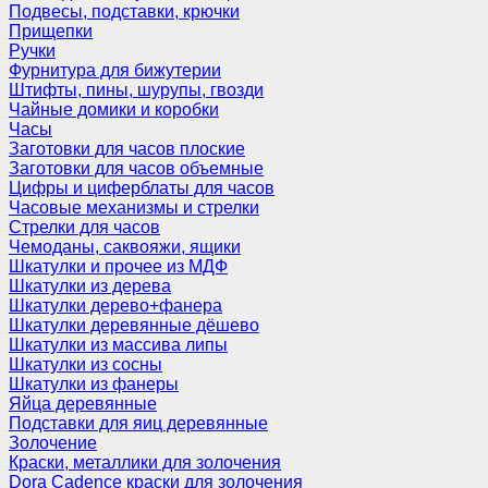
Подвесы, подставки, крючки
Прищепки
Ручки
Фурнитура для бижутерии
Штифты, пины, шурупы, гвозди
Чайные домики и коробки
Часы
Заготовки для часов плоские
Заготовки для часов объемные
Цифры и циферблаты для часов
Часовые механизмы и стрелки
Стрелки для часов
Чемоданы, саквояжи, ящики
Шкатулки и прочее из МДФ
Шкатулки из дерева
Шкатулки дерево+фанера
Шкатулки деревянные дёшево
Шкатулки из массива липы
Шкатулки из сосны
Шкатулки из фанеры
Яйца деревянные
Подставки для яиц деревянные
Золочение
Краски, металлики для золочения
Dora Cadence краски для золочения