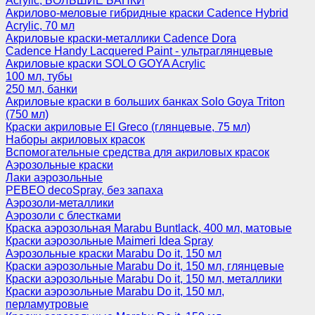
Acrylic, БОЛЬШИЕ БАНКИ
Акрилово-меловые гибридные краски Cadence Hybrid
Acrylic, 70 мл
Акриловые краски-металлики Cadence Dora
Cadence Handy Lacquered Paint - ультраглянцевые
Акриловые краски SOLO GOYA Acrylic
100 мл, тубы
250 мл, банки
Акриловые краски в больших банках Solo Goya Triton
(750 мл)
Краски акриловые El Greco (глянцевые, 75 мл)
Наборы акриловых красок
Вспомогательные средства для акриловых красок
Аэрозольные краски
Лаки аэрозольные
PEBEO decoSpray, без запаха
Аэрозоли-металлики
Аэрозоли с блестками
Краска аэрозольная Marabu Buntlack, 400 мл, матовые
Краски аэрозольные Maimeri Idea Spray
Аэрозольные краски Marabu Do it, 150 мл
Краски аэрозольные Marabu Do it, 150 мл, глянцевые
Краски аэрозольные Marabu Do it, 150 мл, металлики
Краски аэрозольные Marabu Do it, 150 мл,
перламутровые