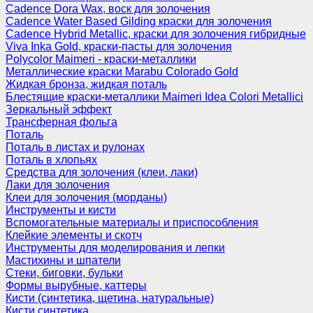
Cadence Dora Wax, воск для золочения
Cadence Water Based Gilding краски для золочения
Cadence Hybrid Metallic, краски для золочения гибридные
Viva Inka Gold, краски-пасты для золочения
Polycolor Maimeri - краски-металлики
Металлические краски Marabu Colorado Gold
Жидкая бронза, жидкая поталь
Блестящие краски-металлики Maimeri Idea Colori Metallici
Зеркальный эффект
Трансферная фольга
Поталь
Поталь в листах и рулонах
Поталь в хлопьях
Средства для золочения (клеи, лаки)
Лаки для золочения
Клеи для золочения (морданы)
Инструменты и кисти
Вспомогательные материалы и приспособления
Клейкие элементы и скотч
Инструменты для моделирования и лепки
Мастихины и шпатели
Стеки, биговки, бульки
Формы вырубные, каттеры
Кисти (синтетика, щетина, натуральные)
Кисти синтетика