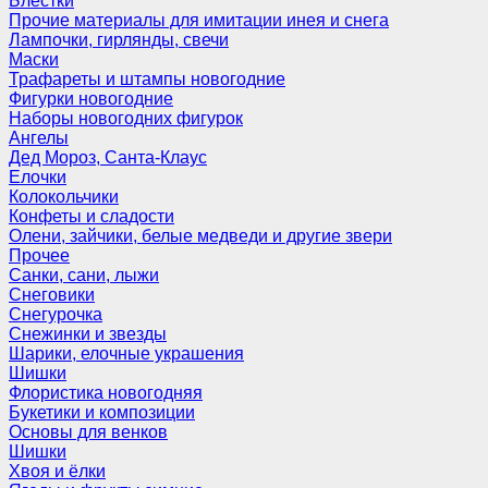
Блёстки
Прочие материалы для имитации инея и снега
Лампочки, гирлянды, свечи
Маски
Трафареты и штампы новогодние
Фигурки новогодние
Наборы новогодних фигурок
Ангелы
Дед Мороз, Санта-Клаус
Елочки
Колокольчики
Конфеты и сладости
Олени, зайчики, белые медведи и другие звери
Прочее
Санки, сани, лыжи
Снеговики
Снегурочка
Снежинки и звезды
Шарики, елочные украшения
Шишки
Флористика новогодняя
Букетики и композиции
Основы для венков
Шишки
Хвоя и ёлки