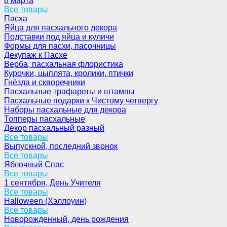
8 марта
Все товары
Пасха
Яйца для пасхального декора
Подставки под яйца и куличи
Формы для пасхи, пасочницы
Декупаж к Пасхе
Верба, пасхальная флористика
Курочки, цыплята, кролики, птички
Гнёзда и скворечники
Пасхальные трафареты и штампы
Пасхальные подарки к Чистому четвергу
Наборы пасхальные для декора
Топперы пасхальные
Декор пасхальный разный
Все товары
Выпускной, последний звонок
Все товары
Яблочный Спас
Все товары
1 сентября, День Учителя
Все товары
Halloween (Хэллоуин)
Все товары
Новорожденный, день рождения