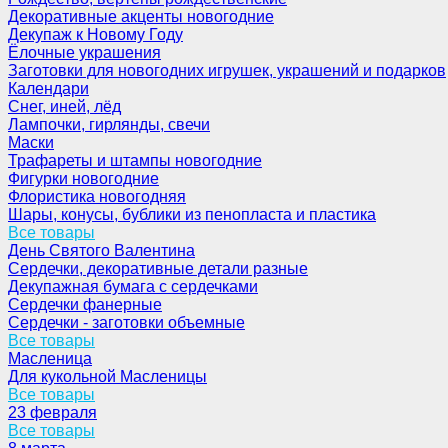
Декоративные акценты новогодние
Декупаж к Новому Году
Ёлочные украшения
Заготовки для новогодних игрушек, украшений и подарков
Календари
Снег, иней, лёд
Лампочки, гирлянды, свечи
Маски
Трафареты и штампы новогодние
Фигурки новогодние
Флористика новогодняя
Шары, конусы, бублики из пенопласта и пластика
Все товары
День Святого Валентина
Сердечки, декоративные детали разные
Декупажная бумага с сердечками
Сердечки фанерные
Сердечки - заготовки объемные
Все товары
Масленица
Для кукольной Масленицы
Все товары
23 февраля
Все товары