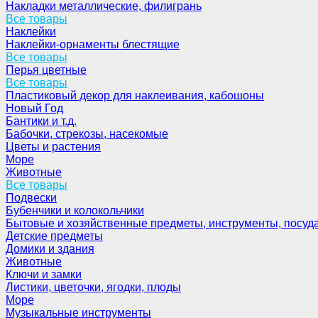
Накладки металлические, филигрань
Все товары
Наклейки
Наклейки-орнаменты блестящие
Все товары
Перья цветные
Все товары
Пластиковый декор для наклеивания, кабошоны
Новый Год
Бантики и т.д.
Бабочки, стрекозы, насекомые
Цветы и растения
Море
Животные
Все товары
Подвески
Бубенчики и колокольчики
Бытовые и хозяйственные предметы, инструменты, посуд
Детские предметы
Домики и здания
Животные
Ключи и замки
Листики, цветочки, ягодки, плоды
Море
Музыкальные инструменты