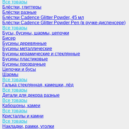
Все товары
Блёстки, глиттеры
Блёстки разные
Блёстки Cadence Glitter Powder, 45 мл
Блёстки Cadence Glitter Powder Pen (в ручке-диспенсере)
Все товары
Бусы, бусины, шармы, цепочки
Бисер
Бусины деревянные
Бусины металлические
Бусины керамические и стеклянные
Бусины пластиковые
Бусины прозрачные
Цепочки и бусы
Шармы
Все товары
Галька стеклянная, камешки, лёд
Все товары
Детали для декора разные
Все товары
Кабошоны, камеи
Все товары
Кристаллы и камни
Все товары
Накладки, рамки, уголки