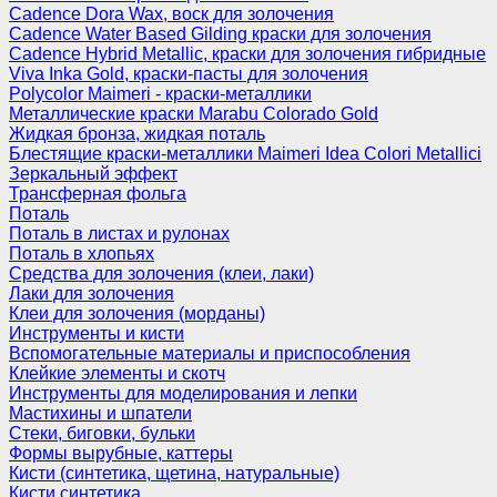
Cadence Dora Wax, воск для золочения
Cadence Water Based Gilding краски для золочения
Cadence Hybrid Metallic, краски для золочения гибридные
Viva Inka Gold, краски-пасты для золочения
Polycolor Maimeri - краски-металлики
Металлические краски Marabu Colorado Gold
Жидкая бронза, жидкая поталь
Блестящие краски-металлики Maimeri Idea Colori Metallici
Зеркальный эффект
Трансферная фольга
Поталь
Поталь в листах и рулонах
Поталь в хлопьях
Средства для золочения (клеи, лаки)
Лаки для золочения
Клеи для золочения (морданы)
Инструменты и кисти
Вспомогательные материалы и приспособления
Клейкие элементы и скотч
Инструменты для моделирования и лепки
Мастихины и шпатели
Стеки, биговки, бульки
Формы вырубные, каттеры
Кисти (синтетика, щетина, натуральные)
Кисти синтетика