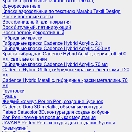
Краски аэрозольные Marabu Do it, 150 мл,
флуоресцентные
Краски аэрозольные по текстилю Marabu Textil Design
Воск и восковые пасты
Воск финишный, для покрытия
Воск битумный, патинирующий
Воск цветной декоративный
Гибридные краски
Гибридные краски Cadence Hybrid Acrylic, 2 л
Гибридные краски Cadence Hybrid Acrylic, 500 мл
Краска гибридная Cadence Hybrid Acrylic, серия Loft, 500
мл, светлые оттенки
Гибридные краски Cadence Hybrid Acrylic, 70 мл
Cadence Hybrid Glitter, гибридные краски с блёстками, 120
мл
Cadence Hybrid Metallic, гибридные краски металлики, 70
мл
Грунтовки
Гуашь
Жидкий жемчуг, Perlen Pen, создание бусинок
Cadence Dora 3D metallic, объёмные контуры
Pebeo Setacolor 3D, контуры для создания бусин
Zen Pen - точечная роспись как медитация
JAVANA Perlen Pen - контуры для создания бусин и
"жемчужин"