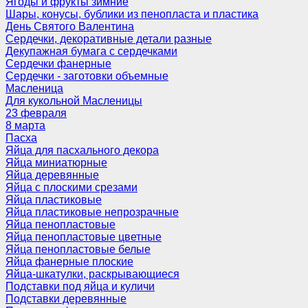
Ягоды и фрукты зимние
Шары, конусы, бублики из пенопласта и пластика
День Святого Валентина
Сердечки, декоративные детали разные
Декупажная бумага с сердечками
Сердечки фанерные
Сердечки - заготовки объемные
Масленица
Для кукольной Масленицы
23 февраля
8 марта
Пасха
Яйца для пасхального декора
Яйца миниатюрные
Яйца деревянные
Яйца с плоскими срезами
Яйца пластиковые
Яйца пластиковые непрозрачные
Яйца пенопластовые
Яйца пенопластовые цветные
Яйца пенопластовые белые
Яйца фанерные плоские
Яйца-шкатулки, раскрывающиеся
Подставки под яйца и куличи
Подставки деревянные