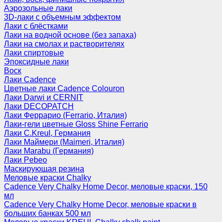
Аэрозольные лаки
3D-лаки с объемным эффектом
Лаки с блёстками
Лаки на водной основе (без запаха)
Лаки на смолах и растворителях
Лаки спиртовые
Эпоксидные лаки
Воск
Лаки Cadence
Цветные лаки Cadence Colouron
Лаки Darwi и CERNIT
Лаки DECOPATCH
Лаки Феррарио (Ferrario, Италия)
Лаки-гели цветные Gloss Shine Ferrario
Лаки C.Kreul, Германия
Лаки Маймери (Maimeri, Италия)
Лаки Marabu (Германия)
Лаки Pebeo
Маскирующая резина
Меловые краски Chalky
Cadence Very Chalky Home Decor, меловые краски, 150
мл
Cadence Very Chalky Home Decor, меловые краски в
больших банках 500 мл