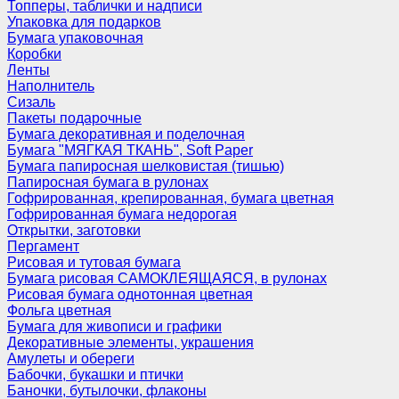
Топперы, таблички и надписи
Упаковка для подарков
Бумага упаковочная
Коробки
Ленты
Наполнитель
Сизаль
Пакеты подарочные
Бумага декоративная и поделочная
Бумага "МЯГКАЯ ТКАНЬ", Soft Paper
Бумага папиросная шелковистая (тишью)
Папиросная бумага в рулонах
Гофрированная, крепированная, бумага цветная
Гофрированная бумага недорогая
Открытки, заготовки
Пергамент
Рисовая и тутовая бумага
Бумага рисовая САМОКЛЕЯЩАЯСЯ, в рулонах
Рисовая бумага однотонная цветная
Фольга цветная
Бумага для живописи и графики
Декоративные элементы, украшения
Амулеты и обереги
Бабочки, букашки и птички
Баночки, бутылочки, флаконы