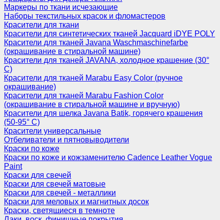
Маркеры по ткани исчезающие
Наборы текстильных красок и фломастеров
Красители для ткани
Красители для синтетических тканей Jacquard iDYE POLY
Красители для тканей Javana Waschmaschinefarbe
(окрашивание в стиральной машине)
Красители для тканей JAVANA, холодное крашение (30°
С)
Красители для тканей Marabu Easy Color (ручное
окрашивание)
Красители для тканей Marabu Fashion Color
(окрашивание в стиральной машине и вручную)
Красители для шелка Javana Batik, горячего крашения
(50-95° С)
Красители универсальные
Отбеливатели и пятновыводители
Краски по коже
Краски по коже и кожзаменителю Cadence Leather Vogue
Paint
Краски для свечей
Краски для свечей матовые
Краски для свечей - металлики
Краски для меловых и магнитных досок
Краски, светящиеся в темноте
Лаки, воск, финишные покрытия