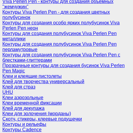
Viva Perlen Pen - контуры для создания объемных
"жемчужин"
Контуры Viva Perlen Pen - для создания цветных
полубусинок
Контуры для создания особо ярких полубусинок Viva
Perlen Pen неон
Контуры для создания полубусинок Viva Perlen Pen
металлики
Контуры для создания полубусинок Viva Perlen Pen
перламутровые
Контуры для создания полубусинок Viva Perlen Pen с
блестками-глиттерами
Прозрачные контуры для создания бусинок Viva Perlen
Pen Magic
Клеи и клеящие пистолеты
Клей для творчества универсальный
Клей для страз
UHU
Клеи аэрозольные
Клеи временной фиксации
Клей для декупажа
Клеи для золочения (морданы)
Скотч, стикеры, клеевые подушечки
Контуры и рельефы
Контуры Cadence