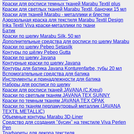
Краски для росписи темных тканей Marabu Textil plus
Краски для светлых тканей Marabu Textil, баночки 15 мл
Краски для тканей Marabu - металлики и блестки
Аэрозольная краска для текстиля Marabu Textil Design
Inka Textil Viva краски-металлики по ткани
Батик
Краски по шелку Marabu Silk, 50 мл
Дополнительные средства для росписи по шелку Marabu
Краски по шелку Pebeo Setasilk
Контуры по шёлку Pebeo Gutta
Краски по шелку Javana
Контурные краски по шелку Javana
Контуры для батика Javana Konturenfarbe, тубы 20 мл
Вспомогательные средства для батика
Инструменты и принадлежности для батика
Наборы для росписи по шелку
Краски для росписи тканей JAVANA (C.Kreul)
Краски по светлым тканям JAVANA TEX SUNNY
Краски по темным тканям JAVANA TEX OPAK
Краски по тканям перламутровый металлик (JAVANA
TEXTIL METALLIC)
Объемные контуры Marabu 3D-Liner
Средство для создания "бусин" на текстиле Viva Perlen
Pen
Трафареты для декора текстиля