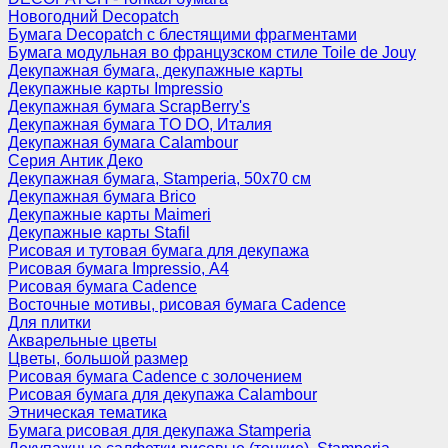
Новогодний Decopatch
Бумага Decopatch с блестящими фрагментами
Бумага модульная во французском стиле Toile de Jouy
Декупажная бумага, декупажные карты
Декупажные карты Impressio
Декупажная бумага ScrapBerry's
Декупажная бумага TO DO, Италия
Декупажная бумага Calambour
Серия Антик Деко
Декупажная бумага, Stamperia, 50х70 см
Декупажная бумага Brico
Декупажные карты Maimeri
Декупажные карты Stafil
Рисовая и тутовая бумага для декупажа
Рисовая бумага Impressio, А4
Рисовая бумага Cadence
Восточные мотивы, рисовая бумага Cadence
Для плитки
Акварельные цветы
Цветы, большой размер
Рисовая бумага Cadence c золочением
Рисовая бумага для декупажа Calambour
Этническая тематика
Бумага рисовая для декупажа Stamperia