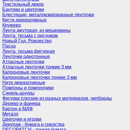
Текстильный декор
Бантики и цветочки
Блестящие, металлизированные ленточки
Кисти декоративные
Кружево
Лента джутовая, из мешковины
Лента, тесьма с рисунком
Новый Год, Рождество
Пасха
Лента, тесьма фигурная
Ленточки однотонные
Атласные ленточки
Атласные ленточки тонкие 3 мм
Капроновые ленточки
Капроновые ленточки тонкие 3 мм
Нити декоративные
Помпоны и помпончики
Синель-шнуры
Фигурки плоские из разных материалов, чипборды
Дерево и фанера
Картон и МДФ
Металл
Цветочки и ягодки
Декупаж - бумага и средства
DECOPATCH - тонкая бумага