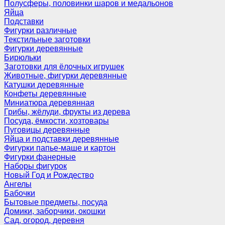
Полусферы, половинки шаров и медальонов
Яйца
Подставки
Фигурки различные
Текстильные заготовки
Фигурки деревянные
Бирюльки
Заготовки для ёлочных игрушек
Животные, фигурки деревянные
Катушки деревянные
Конфеты деревянные
Миниатюра деревянная
Грибы, жёлуди, фрукты из дерева
Посуда, ёмкости, хозтовары
Пуговицы деревянные
Яйца и подставки деревянные
Фигурки папье-маше и картон
Фигурки фанерные
Наборы фигурок
Новый Год и Рождество
Ангелы
Бабочки
Бытовые предметы, посуда
Домики, заборчики, окошки
Сад, огород, деревня