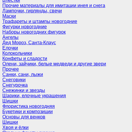
Блёстки
Прочие материалы для имитации инея и снега
Лампочки, гирлянды, свечи
Маски
Трафареты и штампы новогодние
Фигурки новогодние
Наборы новогодних фигурок
Ангелы
Дед Мороз, Санта-Клаус
Елочки
Колокольчики
Конфеты и сладости
Олени, зайчики, белые медведи и другие звери
Прочее
Санки, сани, лыжи
Снеговики
Снегурочка
Снежинки и звезды
Шарики, елочные украшения
Шишки
Флористика новогодняя
Букетики и композиции
Основы для венков
Шишки
Хвоя и ёлки