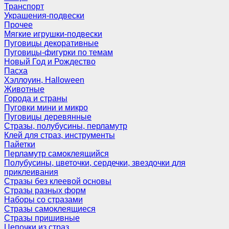
Транспорт
Украшения-подвески
Прочее
Мягкие игрушки-подвески
Пуговицы декоративные
Пуговицы-фигурки по темам
Новый Год и Рождество
Пасха
Хэллоуин, Halloween
Животные
Города и страны
Пуговки мини и микро
Пуговицы деревянные
Стразы, полубусины, перламутр
Клей для страз, инструменты
Пайетки
Перламутр самоклеящийся
Полубусины, цветочки, сердечки, звездочки для
приклеивания
Стразы без клеевой основы
Стразы разных форм
Наборы со стразами
Стразы самоклеящиеся
Стразы пришивные
Цепочки из страз