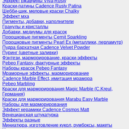
Эффект ржавчины Viva-Rusty
Краски-патины Cadence Rusty Patina
Шебби-шик, меловые краски Chalky
Эффект мха
Пигменты, добавки, наполнители
Гранулы и кристаллы
Добавки, медиумы для красок
Порошковые пигменты Cernit Sparkling
Порошковые пигменты Pearl Ex (металлики, перламутр)
Пудра бархатная Cadence Velvet Powder
Пуринг (цветные заливки)
Фэнтези, марморирование, краски-эффекты
Pebeo Fantasy, фактурные эффекты
Наборы красок Pebeo Fantasy
Мраморные эффекты, марморирование
Cadence Marble Effect, имитация мрамора
Pebeo Marbling
Краски для марморирования Magic Marble (C.Kreul,
Германия)
Краски для марморирования Marabu Easy Marble
Наборы для марморирования
Эффект керамики Cadence Cosmos Matt
Венецианская штукатурка
Эффекты разные
Миниатюра, изготовление кукол, румбоксы, макеты