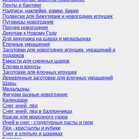
Ленты и бантики
Надписи, наклейки, рамки, бирки
Подвески для бижутерии и новогодних игрушек
Пуговицы новогодние
Прочее новогоднее
Декупаж к Новому Году
Для декупажа на шарах и медальонах
Ёлочные украшения
Заготовки для новогодних игрушек, украшений и
подарков
Емкости для снежных шаров
Ёлочки и конусы
Заготовки для ёлочных игрушек
Деревянные заготовки для ёлочных украшений
Шары
Медальоны
Фигурки разные новогодние
Календари
Снег, иней, лёд
Снег, иней, лёд в баллончиках
Краски для морозного узора
Иней и снег - структурные пасты и гели
Лёд - кристаллы и кубики
Снег в хлопьях и шариках