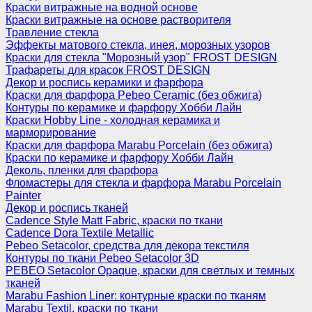
Краски витражные на водной основе
Краски витражные на основе растворителя
Травление стекла
Эффекты матового стекла, инея, морозных узоров
Краски для стекла "Морозный узор" FROST DESIGN
Трафареты для красок FROST DESIGN
Декор и роспись керамики и фарфора
Краски для фарфора Pebeo Ceramic (без обжига)
Контуры по керамике и фарфору Хобби Лайн
Краски Hobby Line - холодная керамика и
марморирование
Краски для фарфора Marabu Porcelain (без обжига)
Краски по керамике и фарфору Хобби Лайн
Деколь, пленки для фарфора
Фломастеры для стекла и фарфора Marabu Porcelain
Painter
Декор и роспись тканей
Cadence Style Matt Fabric, краски по ткани
Cadence Dora Textile Metallic
Pebeo Setacolor, средства для декора текстиля
Контуры по ткани Pebeo Setacolor 3D
PEBEO Setacolor Opaque, краски для светлых и темных
тканей
Marabu Fashion Liner: контурные краски по тканям
Marabu Textil, краски по ткани