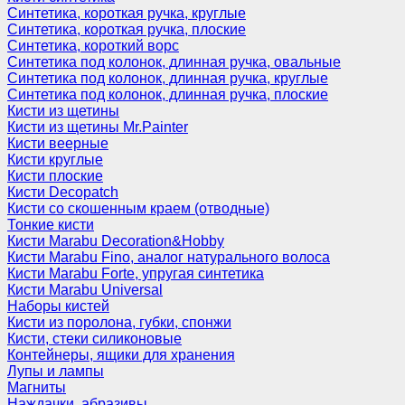
Синтетика, короткая ручка, круглые
Синтетика, короткая ручка, плоские
Синтетика, короткий ворс
Синтетика под колонок, длинная ручка, овальные
Синтетика под колонок, длинная ручка, круглые
Синтетика под колонок, длинная ручка, плоские
Кисти из щетины
Кисти из щетины Mr.Painter
Кисти веерные
Кисти круглые
Кисти плоские
Кисти Decopatch
Кисти со скошенным краем (отводные)
Тонкие кисти
Кисти Marabu Decoration&Hobby
Кисти Marabu Fino, аналог натурального волоса
Кисти Marabu Forte, упругая синтетика
Кисти Marabu Universal
Наборы кистей
Кисти из поролона, губки, спонжи
Кисти, стеки силиконовые
Контейнеры, ящики для хранения
Лупы и лампы
Магниты
Наждачки, абразивы