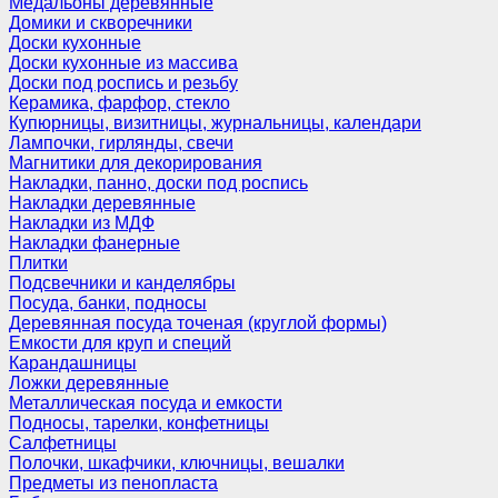
Медальоны деревянные
Домики и скворечники
Доски кухонные
Доски кухонные из массива
Доски под роспись и резьбу
Керамика, фарфор, стекло
Купюрницы, визитницы, журнальницы, календари
Лампочки, гирлянды, свечи
Магнитики для декорирования
Накладки, панно, доски под роспись
Накладки деревянные
Накладки из МДФ
Накладки фанерные
Плитки
Подсвечники и канделябры
Посуда, банки, подносы
Деревянная посуда точеная (круглой формы)
Емкости для круп и специй
Карандашницы
Ложки деревянные
Металлическая посуда и емкости
Подносы, тарелки, конфетницы
Салфетницы
Полочки, шкафчики, ключницы, вешалки
Предметы из пенопласта