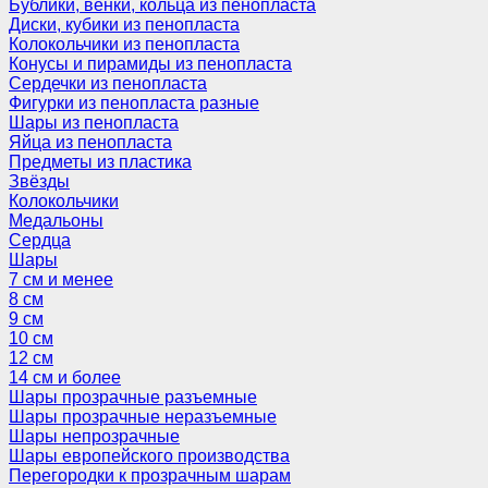
Бублики, венки, кольца из пенопласта
Диски, кубики из пенопласта
Колокольчики из пенопласта
Конусы и пирамиды из пенопласта
Сердечки из пенопласта
Фигурки из пенопласта разные
Шары из пенопласта
Яйца из пенопласта
Предметы из пластика
Звёзды
Колокольчики
Медальоны
Сердца
Шары
7 см и менее
8 см
9 см
10 см
12 см
14 см и более
Шары прозрачные разъемные
Шары прозрачные неразъемные
Шары непрозрачные
Шары европейского производства
Перегородки к прозрачным шарам