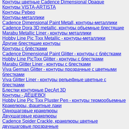
Контуры цветные Cadence Dimensional Opaque
Контуры VISTA-ARTISTA
Контуры Pebeo
Контуры-металлики
Cadence Dimensional Paint Metall, контуры-металлики
Cadence Dora 3D metallic, контуры объемные блестящие
Marabu Metallic Liner - контуры металлики
Hobby Line Pic Tixx Metallic - контуры-металлики
Другие блестящие контуры
Контуры с блёстками
Cadence Dimensional Paint Glitter - контуры с блёстками
Hobby Line PicTixx Glitter - контуры с блестками
Marabu Glitter Liner - контуры с блестками
Viva German Glitter - контуры прозрачные с цветными
блестками
Viva Glitter Liner - контуры рельефные цветные с
блестками
Блестки контурные DecArt 3D
Контуры - ДЁШЕВО!
Hobby Line Pic Tixx Pluster Pen - контуры термообъемные
Кракелюры, фацетные лаки
Одношаговые кракелюры
Двухшаговые кракелюры
Cadence Spider Crackle, кракелюры цветные
двухшаговые прозрачные