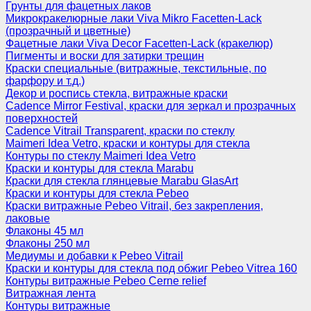
Грунты для фацетных лаков
Микрокракелюрные лаки Viva Mikro Facetten-Lack
(прозрачный и цветные)
Фацетные лаки Viva Decor Facetten-Lack (кракелюр)
Пигменты и воски для затирки трещин
Краски специальные (витражные, текстильные, по
фарфору и т.д.)
Декор и роспись стекла, витражные краски
Cadence Mirror Festival, краски для зеркал и прозрачных
поверхностей
Cadence Vitrail Transparent, краски по стеклу
Maimeri Idea Vetro, краски и контуры для стекла
Контуры по стеклу Maimeri Idea Vetro
Краски и контуры для стекла Marabu
Краски для стекла глянцевые Marabu GlasArt
Краски и контуры для стекла Pebeo
Краски витражные Pebeo Vitrail, без закрепления,
лаковые
Флаконы 45 мл
Флаконы 250 мл
Медиумы и добавки к Pebeo Vitrail
Краски и контуры для стекла под обжиг Pebeo Vitrea 160
Контуры витражные Pebeo Cerne relief
Витражная лента
Контуры витражные