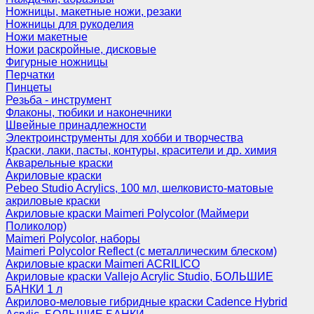
Ножницы, макетные ножи, резаки
Ножницы для рукоделия
Ножи макетные
Ножи раскройные, дисковые
Фигурные ножницы
Перчатки
Пинцеты
Резьба - инструмент
Флаконы, тюбики и наконечники
Швейные принадлежности
Электроинструменты для хобби и творчества
Краски, лаки, пасты, контуры, красители и др. химия
Акварельные краски
Акриловые краски
Pebeo Studio Acrylics, 100 мл, шелковисто-матовые
акриловые краски
Акриловые краски Maimeri Polycolor (Маймери
Поликолор)
Maimeri Polycolor, наборы
Maimeri Polycolor Reflect (с металлическим блеском)
Акриловые краски Maimeri ACRILICO
Акриловые краски Vallejo Acrylic Studio, БОЛЬШИЕ
БАНКИ 1 л
Акрилово-меловые гибридные краски Cadence Hybrid