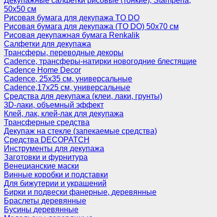
Декупажные салфетки рисовые (тонкие), Stamperia,
50х50 см
Рисовая бумага для декупажа TO DO
Рисовая бумага для декупажа (TO DO) 50х70 см
Рисовая декупажная бумага Renkalik
Салфетки для декупажа
Трансферы, переводные декоры
Cadence, трансферы-натирки новогодние блестящие
Cadence Home Decor
Cadence, 25х35 см, универсальные
Cadence,17х25 см, универсальные
Средства для декупажа (клеи, лаки, грунты)
3D-лаки, объемный эффект
Клей, лак, клей-лак для декупажа
Трансферные средства
Декупаж на стекле (запекаемые средства)
Средства DECOPATCH
Инструменты для декупажа
Заготовки и фурнитура
Венецианские маски
Винные коробки и подставки
Для бижутерии и украшений
Бирки и подвески фанерные, деревянные
Браслеты деревянные
Бусины деревянные