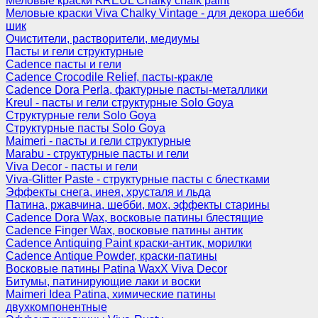
Меловые краски KREUL Chalky chalk paint
Меловые краски Viva Chalky Vintage - для декора шебби
шик
Очистители, растворители, медиумы
Пасты и гели структурные
Cadence пасты и гели
Cadence Crocodile Relief, пасты-кракле
Cadence Dora Perla, фактурные пасты-металлики
Kreul - пасты и гели структурные Solo Goya
Структурные гели Solo Goya
Структурные пасты Solo Goya
Maimeri - пасты и гели структурные
Marabu - структурные пасты и гели
Viva Decor - пасты и гели
Viva-Glitter Paste - структурные пасты с блестками
Эффекты снега, инея, хрусталя и льда
Патина, ржавчина, шебби, мох, эффекты старины
Cadence Dora Wax, восковые патины блестящие
Cadence Finger Wax, восковые патины антик
Сadence Antiquing Paint краски-антик, морилки
Cadence Antique Powder, краски-патины
Восковые патины Patina WaxX Viva Decor
Битумы, патинирующие лаки и воски
Maimeri Idea Patina, химические патины
двухкомпонентные