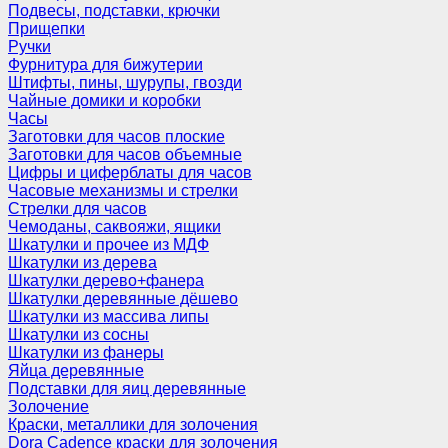
Подвесы, подставки, крючки
Прищепки
Ручки
Фурнитура для бижутерии
Штифты, пины, шурупы, гвозди
Чайные домики и коробки
Часы
Заготовки для часов плоские
Заготовки для часов объемные
Цифры и циферблаты для часов
Часовые механизмы и стрелки
Стрелки для часов
Чемоданы, саквояжи, ящики
Шкатулки и прочее из МДФ
Шкатулки из дерева
Шкатулки дерево+фанера
Шкатулки деревянные дёшево
Шкатулки из массива липы
Шкатулки из сосны
Шкатулки из фанеры
Яйца деревянные
Подставки для яиц деревянные
Золочение
Краски, металлики для золочения
Dora Cadence краски для золочения