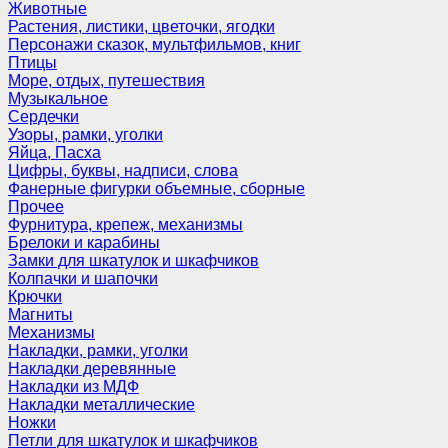
Животные
Растения, листики, цветочки, ягодки
Персонажи сказок, мультфильмов, книг
Птицы
Море, отдых, путешествия
Музыкальное
Сердечки
Узоры, рамки, уголки
Яйца, Пасха
Цифры, буквы, надписи, слова
Фанерные фигурки объемные, сборные
Прочее
Фурнитура, крепеж, механизмы
Брелоки и карабины
Замки для шкатулок и шкафчиков
Колпачки и шапочки
Крючки
Магниты
Механизмы
Накладки, рамки, уголки
Накладки деревянные
Накладки из МДФ
Накладки металлические
Ножки
Петли для шкатулок и шкафчиков