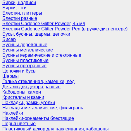
Бирки, надписи
Бирки, тэги
Блёстки, глиттеры
Блёстки разные
Блёстки Cadence Glitter Powder, 45 мл
Блёстки Cadence Glitter Powder Pen (в ручке-диспенсере)
Бусы, бусины, шармы, цепочки
Бисер
Бусины деревянные
Бусины металлические
Бусины керамические и стеклянные
Бусины пластиковые
Бусины прозрачные
Цепочки и бусы
Шармы
Галька стеклянная, камешки, лёд
Детали для декора разные
Кабошоны, камеи
Кристаллы и камни
Накладки, рамки, уголки
Накладки металлические, филигрань
Наклейки
Наклейки-орнаменты блестящие
Перья цветные
Пластиковый декор для наклеивания, кабошоны