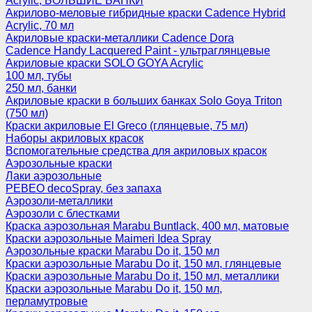
Acrylic, БОЛЬШИЕ БАНКИ
Акрилово-меловые гибридные краски Cadence Hybrid
Acrylic, 70 мл
Акриловые краски-металлики Cadence Dora
Cadence Handy Lacquered Paint - ультраглянцевые
Акриловые краски SOLO GOYA Acrylic
100 мл, тубы
250 мл, банки
Акриловые краски в больших банках Solo Goya Triton
(750 мл)
Краски акриловые El Greco (глянцевые, 75 мл)
Наборы акриловых красок
Вспомогательные средства для акриловых красок
Аэрозольные краски
Лаки аэрозольные
PEBEO decoSpray, без запаха
Аэрозоли-металлики
Аэрозоли с блестками
Краска аэрозольная Marabu Buntlack, 400 мл, матовые
Краски аэрозольные Maimeri Idea Spray
Аэрозольные краски Marabu Do it, 150 мл
Краски аэрозольные Marabu Do it, 150 мл, глянцевые
Краски аэрозольные Marabu Do it, 150 мл, металлики
Краски аэрозольные Marabu Do it, 150 мл,
перламутровые