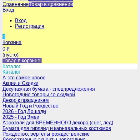
Сравнение
Товар в сравнении
Вход
Вход
Регистрация
0
Корзина
0
₽
(пусто)
Товар в корзине!
Каталог
Каталог
А это самое новое
Акции и Скидки
Декупажная бумага - спецпредложения
Новогодние товары со скидкой
Декор к праздникам
Новый Год и Рождество
2026 - Год Лошади
2025 - Год Змеи
Аэрозоли для ВРЕМЕННОГО декора (снег, лед)
Бумага для гирлянд и карнавальных костюмов
Рождество, вертепы рождественские
Декоративные акценты новогодние