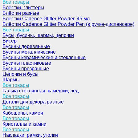
Все товары
Блёстки, глиттеры
Блёстки разные
Блёстки Cadence Glitter Powder, 45 мл
Блёстки Cadence Glitter Powder Pen (в ручке-диспенсере)
Все товары
Бусы, бусины, шармы, цепочки
Бисер
Бусины деревянные
Бусины металлические
Бусины керамические и стеклянные
Бусины пластиковые
Бусины прозрачные
Цепочки и бусы
Шармы
Все товары
Галька стеклянная, камешки, лёд
Все товары
Детали для декора разные
Все товары
Кабошоны, камеи
Все товары
Кристаллы и камни
Все товары
Накладки, рамки, уголки