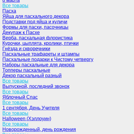
8 марта
Все товары
Пасха
Яйца для пасхального декора
Подставки под яйца и куличи
Формы для пасхи, пасочницы
Декупаж к Пасхе
Верба, пасхальная флористика
Курочки, цыплята, кролики, птички
Гнёзда и скворечники
Пасхальные трафареты и штампы
Пасхальные подарки к Чистому четвергу
Наборы пасхальные для декора
Топперы пасхальные
Декор пасхальный разный
Все товары
Выпускной, последний звонок
Все товары
Яблочный Спас
Все товары
1 сентября, День Учителя
Все товары
Halloween (Хэллоуин)
Все товары
Новорожденный, день рождения