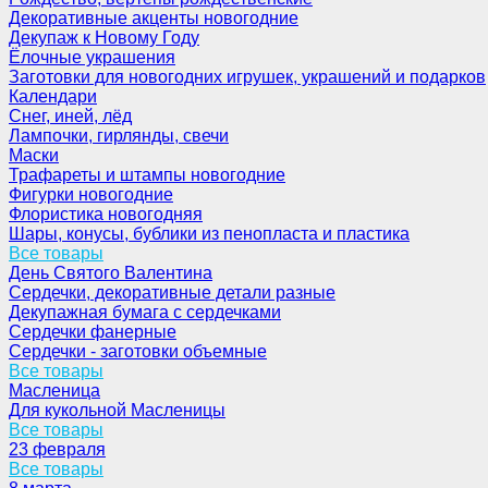
Декоративные акценты новогодние
Декупаж к Новому Году
Ёлочные украшения
Заготовки для новогодних игрушек, украшений и подарков
Календари
Снег, иней, лёд
Лампочки, гирлянды, свечи
Маски
Трафареты и штампы новогодние
Фигурки новогодние
Флористика новогодняя
Шары, конусы, бублики из пенопласта и пластика
Все товары
День Святого Валентина
Сердечки, декоративные детали разные
Декупажная бумага с сердечками
Сердечки фанерные
Сердечки - заготовки объемные
Все товары
Масленица
Для кукольной Масленицы
Все товары
23 февраля
Все товары