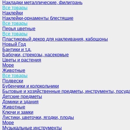
Накладки металлические, филигрань
Все товары
Наклейки
Наклейки-орнаменты блестящие
Все товары
Перья цветные
Все товары
Пластиковый декор для наклеивания, кабошоны
Новый Год
Бантики и т.д.
Бабочки, стрекозы, насекомые
Цветы и растения
Море
Животные
Все товары
Подвески
Бубенчики и колокольчики
Бытовые и хозяйственные предметы, инструменты, посуд
Детские предметы
Домики и здания
Животные
Ключи и замки
Листики, цветочки, ягодки, плоды
Море
Музыкальные инструменты