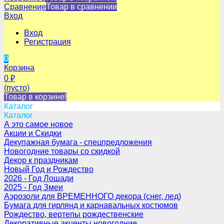
Сравнение
Товар в сравнении
Вход
Вход
Регистрация
0
Корзина
0
₽
(пусто)
Товар в корзине!
Каталог
Каталог
А это самое новое
Акции и Скидки
Декупажная бумага - спецпредложения
Новогодние товары со скидкой
Декор к праздникам
Новый Год и Рождество
2026 - Год Лошади
2025 - Год Змеи
Аэрозоли для ВРЕМЕННОГО декора (снег, лед)
Бумага для гирлянд и карнавальных костюмов
Рождество, вертепы рождественские
Декоративные акценты новогодние