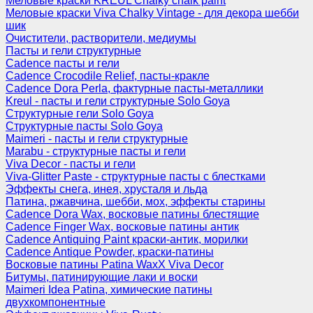
Меловые краски KREUL Chalky chalk paint
Меловые краски Viva Chalky Vintage - для декора шебби
шик
Очистители, растворители, медиумы
Пасты и гели структурные
Cadence пасты и гели
Cadence Crocodile Relief, пасты-кракле
Cadence Dora Perla, фактурные пасты-металлики
Kreul - пасты и гели структурные Solo Goya
Структурные гели Solo Goya
Структурные пасты Solo Goya
Maimeri - пасты и гели структурные
Marabu - структурные пасты и гели
Viva Decor - пасты и гели
Viva-Glitter Paste - структурные пасты с блестками
Эффекты снега, инея, хрусталя и льда
Патина, ржавчина, шебби, мох, эффекты старины
Cadence Dora Wax, восковые патины блестящие
Cadence Finger Wax, восковые патины антик
Сadence Antiquing Paint краски-антик, морилки
Cadence Antique Powder, краски-патины
Восковые патины Patina WaxX Viva Decor
Битумы, патинирующие лаки и воски
Maimeri Idea Patina, химические патины
двухкомпонентные