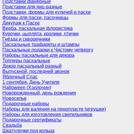
Подставки фанерные
Подставки для яиц разные
Подставки, формы для куличей и пасхи
Формы для пасхи, пасочницы
Декупаж к Пасхе
Верба, пасхальная флористика
Курочки, цыплята, кролики, птички
Гнёзда и скворечники
Пасхальные трафареты и штампы
Пасхальные подарки к Чистому четвергу
Наборы пасхальные для декора
Топперы пасхальные
Декор пасхальный разный
Выпускной, последний звонок
Яблочный Спас
1 сентября, День Учителя
Halloween (Хэллоуин)
Новорожденный, день рождения
Новоселье
Подарочные наборы
Наборы для валяния на пенопласте (игрушки)
Наборы для изготовления светильников
Подарочные сертификаты
Свадьба
Шкатулочки под кольца