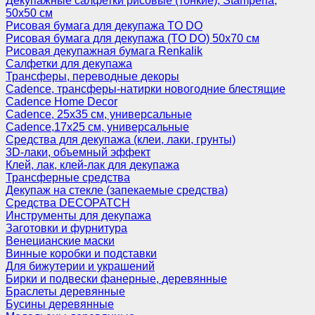
Декупажные салфетки рисовые (тонкие), Stamperia,
50х50 см
Рисовая бумага для декупажа TO DO
Рисовая бумага для декупажа (TO DO) 50х70 см
Рисовая декупажная бумага Renkalik
Салфетки для декупажа
Трансферы, переводные декоры
Cadence, трансферы-натирки новогодние блестящие
Cadence Home Decor
Cadence, 25х35 см, универсальные
Cadence,17х25 см, универсальные
Средства для декупажа (клеи, лаки, грунты)
3D-лаки, объемный эффект
Клей, лак, клей-лак для декупажа
Трансферные средства
Декупаж на стекле (запекаемые средства)
Средства DECOPATCH
Инструменты для декупажа
Заготовки и фурнитура
Венецианские маски
Винные коробки и подставки
Для бижутерии и украшений
Бирки и подвески фанерные, деревянные
Браслеты деревянные
Бусины деревянные