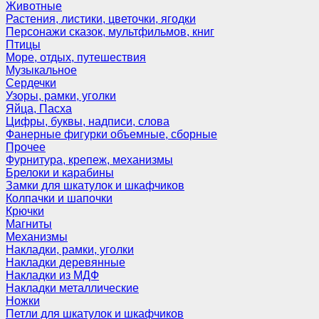
Животные
Растения, листики, цветочки, ягодки
Персонажи сказок, мультфильмов, книг
Птицы
Море, отдых, путешествия
Музыкальное
Сердечки
Узоры, рамки, уголки
Яйца, Пасха
Цифры, буквы, надписи, слова
Фанерные фигурки объемные, сборные
Прочее
Фурнитура, крепеж, механизмы
Брелоки и карабины
Замки для шкатулок и шкафчиков
Колпачки и шапочки
Крючки
Магниты
Механизмы
Накладки, рамки, уголки
Накладки деревянные
Накладки из МДФ
Накладки металлические
Ножки
Петли для шкатулок и шкафчиков