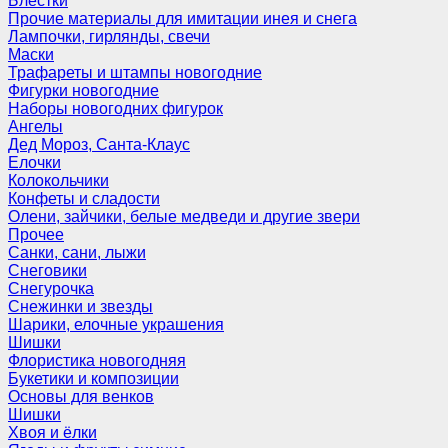
Блёстки
Прочие материалы для имитации инея и снега
Лампочки, гирлянды, свечи
Маски
Трафареты и штампы новогодние
Фигурки новогодние
Наборы новогодних фигурок
Ангелы
Дед Мороз, Санта-Клаус
Елочки
Колокольчики
Конфеты и сладости
Олени, зайчики, белые медведи и другие звери
Прочее
Санки, сани, лыжи
Снеговики
Снегурочка
Снежинки и звезды
Шарики, елочные украшения
Шишки
Флористика новогодняя
Букетики и композиции
Основы для венков
Шишки
Хвоя и ёлки