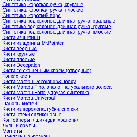
Синтетика, короткая ручка, круглые
Синтетика, короткая ручка, плоские
Синтетика, короткий ворс
Синтетика под колонок, длинная ручка, овальные
Синтетика под колонок, длинная ручка, круглые
Синтетика под колонок, длинная ручка, плоские
Кисти из щетины
Кисти из щетины Mr.Painter
Кисти веерные
Кисти круглые
Кисти плоские
Кисти Decopatch
Кисти со скошенным краем (отводные)
Тонкие кисти
Кисти Marabu Decoration&Hobby
Кисти Marabu Fino, аналог натурального волоса
Кисти Marabu Forte, упругая синтетика
Кисти Marabu Universal
Наборы кистей
Кисти из поролона, губки, спонжи
Кисти, стеки силиконовые
Контейнеры, ящики для хранения
Лупы и лампы
Магниты
Наждачки, абразивы