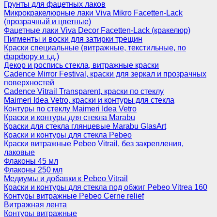
Грунты для фацетных лаков
Микрокракелюрные лаки Viva Mikro Facetten-Lack
(прозрачный и цветные)
Фацетные лаки Viva Decor Facetten-Lack (кракелюр)
Пигменты и воски для затирки трещин
Краски специальные (витражные, текстильные, по
фарфору и т.д.)
Декор и роспись стекла, витражные краски
Cadence Mirror Festival, краски для зеркал и прозрачных
поверхностей
Cadence Vitrail Transparent, краски по стеклу
Maimeri Idea Vetro, краски и контуры для стекла
Контуры по стеклу Maimeri Idea Vetro
Краски и контуры для стекла Marabu
Краски для стекла глянцевые Marabu GlasArt
Краски и контуры для стекла Pebeo
Краски витражные Pebeo Vitrail, без закрепления,
лаковые
Флаконы 45 мл
Флаконы 250 мл
Медиумы и добавки к Pebeo Vitrail
Краски и контуры для стекла под обжиг Pebeo Vitrea 160
Контуры витражные Pebeo Cerne relief
Витражная лента
Контуры витражные