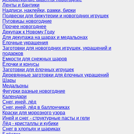
Ленты и бантики
Надписи, наклейки, рамки, бирки
Подвески для бижутерии и новогодних игрушек
Пуговицы новогодние
Прочее новогоднее
Декупаж к Новому Году
Для декупажа на шарах и медальонах
Ёлочные украшения
Заготовки для новогодних игрушек, украшений и
подарков
Емкости для снежных шаров
Ёлочки и конусы
Заготовки для ёлочных игрушек
Деревянные заготовки для ёлочных украшений
Шары
Медальоны
Фигурки разные новогодние
Календари
Снег, иней, лёд
Снег, иней, лёд в баллончиках
Краски для морозного узора
Иней и снег - структурные пасты и гели
Лёд - кристаллы и кубики
Снег в хлопьях и шариках