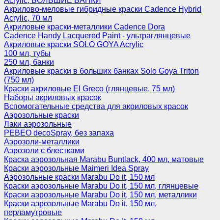
Acrylic, БОЛЬШИЕ БАНКИ
Акрилово-меловые гибридные краски Cadence Hybrid
Acrylic, 70 мл
Акриловые краски-металлики Cadence Dora
Cadence Handy Lacquered Paint - ультраглянцевые
Акриловые краски SOLO GOYA Acrylic
100 мл, тубы
250 мл, банки
Акриловые краски в больших банках Solo Goya Triton
(750 мл)
Краски акриловые El Greco (глянцевые, 75 мл)
Наборы акриловых красок
Вспомогательные средства для акриловых красок
Аэрозольные краски
Лаки аэрозольные
PEBEO decoSpray, без запаха
Аэрозоли-металлики
Аэрозоли с блестками
Краска аэрозольная Marabu Buntlack, 400 мл, матовые
Краски аэрозольные Maimeri Idea Spray
Аэрозольные краски Marabu Do it, 150 мл
Краски аэрозольные Marabu Do it, 150 мл, глянцевые
Краски аэрозольные Marabu Do it, 150 мл, металлики
Краски аэрозольные Marabu Do it, 150 мл,
перламутровые