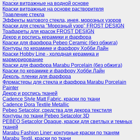
Краски витражные на водной основе
Краски витражные на основе растворителя
Травление стекла
Эффекты матового стекла, инея, морозных узоров
Краски для стекла "Морозный узор" FROST DESIGN
Трафареты для красок FROST DESIGN
Декор и роспись керамики и фарфора
Краски для фарфора Pebeo Ceramic (без обжига)
Контуры по керамике и фарфору Хобби Лайн
Краски Hobby Line - холодная керамика и
марморирование
Краски для фарфора Marabu Porcelain (без обжига)
Краски по керамике и фарфору Хобби Лайн
Деколь, пленки для фарфора
Фломастеры для стекла и фарфора Marabu Porcelain
Painter
Декор и роспись тканей
Cadence Style Matt Fabric, краски по ткани
Cadence Dora Textile Metallic
Pebeo Setacolor, средства для декора текстиля
Контуры по ткани Pebeo Setacolor 3D
PEBEO Setacolor Opaque, краски для светлых и темных
тканей
Marabu Fashion Liner: контурные краски по тканям
Marabu Textil, краски по ткани