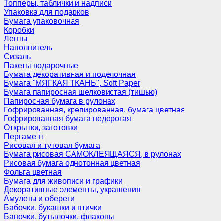
Топперы, таблички и надписи
Упаковка для подарков
Бумага упаковочная
Коробки
Ленты
Наполнитель
Сизаль
Пакеты подарочные
Бумага декоративная и поделочная
Бумага "МЯГКАЯ ТКАНЬ", Soft Paper
Бумага папиросная шелковистая (тишью)
Папиросная бумага в рулонах
Гофрированная, крепированная, бумага цветная
Гофрированная бумага недорогая
Открытки, заготовки
Пергамент
Рисовая и тутовая бумага
Бумага рисовая САМОКЛЕЯЩАЯСЯ, в рулонах
Рисовая бумага однотонная цветная
Фольга цветная
Бумага для живописи и графики
Декоративные элементы, украшения
Амулеты и обереги
Бабочки, букашки и птички
Баночки, бутылочки, флаконы