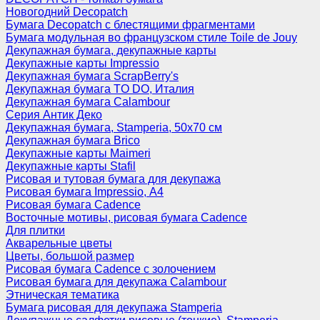
Новогодний Decopatch
Бумага Decopatch с блестящими фрагментами
Бумага модульная во французском стиле Toile de Jouy
Декупажная бумага, декупажные карты
Декупажные карты Impressio
Декупажная бумага ScrapBerry's
Декупажная бумага TO DO, Италия
Декупажная бумага Calambour
Серия Антик Деко
Декупажная бумага, Stamperia, 50х70 см
Декупажная бумага Brico
Декупажные карты Maimeri
Декупажные карты Stafil
Рисовая и тутовая бумага для декупажа
Рисовая бумага Impressio, А4
Рисовая бумага Cadence
Восточные мотивы, рисовая бумага Cadence
Для плитки
Акварельные цветы
Цветы, большой размер
Рисовая бумага Cadence c золочением
Рисовая бумага для декупажа Calambour
Этническая тематика
Бумага рисовая для декупажа Stamperia