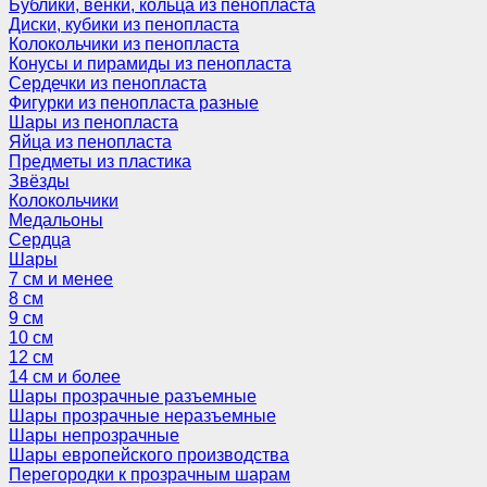
Бублики, венки, кольца из пенопласта
Диски, кубики из пенопласта
Колокольчики из пенопласта
Конусы и пирамиды из пенопласта
Сердечки из пенопласта
Фигурки из пенопласта разные
Шары из пенопласта
Яйца из пенопласта
Предметы из пластика
Звёзды
Колокольчики
Медальоны
Сердца
Шары
7 см и менее
8 см
9 см
10 см
12 см
14 см и более
Шары прозрачные разъемные
Шары прозрачные неразъемные
Шары непрозрачные
Шары европейского производства
Перегородки к прозрачным шарам