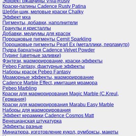
Эффект ржавчины Viva-Rusty
Краски-патины Cadence Rusty Patina
Шебби-шик, меловые краски Chalky
Эффект мха
Пигменты, добавки, наполнители
Гранулы и кристаллы
Добавки, медиумы для красок
Порошковые пигменты Cernit Sparkling
Порошковые пигменты Pearl Ex (металлики, перламутр)
Пудра бархатная Cadence Velvet Powder
Пуринг (цветные заливки)
Фэнтези, марморирование, краски-эффекты
Pebeo Fantasy, фактурные эффекты
Наборы красок Pebeo Fantasy
Мраморные эффекты, марморирование
Cadence Marble Effect, имитация мрамора
Pebeo Marbling
Краски для марморирования Magic Marble (C.Kreul,
Германия)
Краски для марморирования Marabu Easy Marble
Наборы для марморирования
Эффект керамики Cadence Cosmos Matt
Венецианская штукатурка
Эффекты разные
Миниатюра, изготовление кукол, румбоксы, макеты