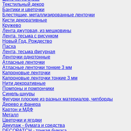
Текстильный декор
Бантики и цветочки
Блестящие, металлизированные ленточки
Кисти декоративные
Кружево
Лента джутовая, из мешковины
Лента, тесьма с рисунком
Новый Год, Рождество
Пасха
Лента, тесьма фигурная
Ленточки однотонные
Атласные ленточки
Атласные ленточки тонкие 3 мм
Капроновые ленточки
Капроновые ленточки тонкие 3 мм
Нити декоративные
Помпоны и помпончики
Синель-шнуры
Фигурки плоские из разных материалов, чипборды
Дерево и фанера
Картон и МДФ
Металл
Цветочки и ягодки
Декупаж - бумага и средства
DECOPATCH - тонкая бумага