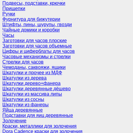
Подвесы, подставки, крючки
Прищепки
Ручки
Фурнитура для бижутерии
Штифты, пины, шурупы, гвозди
Чайные домики и коробки
Часы
Заготовки для часов плоские
Заготовки для часов объемные
Цифры и циферблаты для часов
Часовые механизмы и стрелки
Стрелки для часов
Чемоданы, саквояжи, ящики
Шкатулки и прочее из МДФ
Шкатулки из дерева
Шкатулки дерево+фанера
Шкатулки деревянные дёшево
Шкатулки из массива липы
Шкатулки из сосны
Шкатулки из фанеры
Яйца деревянные
Подставки для яиц деревянные
Золочение
Краски, металлики для золочения
Dora Cadence краски для золочения