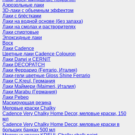
Аэрозольные лаки
3D-лаки с объемным эффектом
Лаки с блёстками
Лаки на водной основе (без запаха)
Лаки на смолах и растворителях
Лаки спиртовые
Эпоксидные лаки
Воск
Лаки Cadence
Цветные лаки Cadence Colouron
Лаки Darwi и CERNIT
Лаки DECOPATCH
Лаки Феррарио (Ferrario, Италия)
Лаки-гели цветные Gloss Shine Ferrario
Лаки C.Kreul, Германия
Лаки Маймери (Maimeri, Италия)
Лаки Marabu (Германия)
Лаки Pebeo
Маскирующая резина
Меловые краски Chalky
Cadence Very Chalky Home Decor, меловые краски, 150
мл
Cadence Very Chalky Home Decor, меловые краски в
больших банках 500 мл