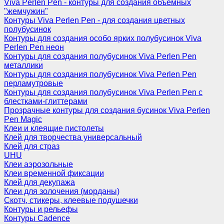
Viva Perlen Pen - контуры для создания объемных
"жемчужин"
Контуры Viva Perlen Pen - для создания цветных
полубусинок
Контуры для создания особо ярких полубусинок Viva
Perlen Pen неон
Контуры для создания полубусинок Viva Perlen Pen
металлики
Контуры для создания полубусинок Viva Perlen Pen
перламутровые
Контуры для создания полубусинок Viva Perlen Pen с
блестками-глиттерами
Прозрачные контуры для создания бусинок Viva Perlen
Pen Magic
Клеи и клеящие пистолеты
Клей для творчества универсальный
Клей для страз
UHU
Клеи аэрозольные
Клеи временной фиксации
Клей для декупажа
Клеи для золочения (морданы)
Скотч, стикеры, клеевые подушечки
Контуры и рельефы
Контуры Cadence