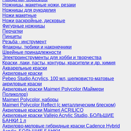
Ножницы, макетные ножи, резаки
Ножницы для рукоделия
Ножи макетные
Ножи раскройные, дисковые
Фигурные ножницы
Перчатки
Пинцеты
Резьба - инструмент
Флаконы, тюбики и наконечники
Швейные принадлежности
Электроинструменты для хобби и творчества
Краски, лаки, пасты, контуры, красители и др. химия
Акварельные краски
Акриловые краски
Pebeo Studio Acrylics, 100 мл, шелковисто-матовые
акриловые краски
Акриловые краски Maimeri Polycolor (Маймери
Поликолор)
Maimeri Polycolor, наборы
Maimeri Polycolor Reflect (с металлическим блеском)
Акриловые краски Maimeri ACRILICO
Акриловые краски Vallejo Acrylic Studio, БОЛЬШИЕ
БАНКИ 1 л
Акрилово-меловые гибридные краски Cadence Hybrid