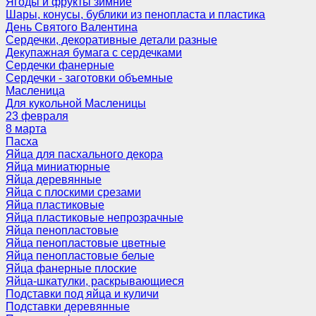
Ягоды и фрукты зимние
Шары, конусы, бублики из пенопласта и пластика
День Святого Валентина
Сердечки, декоративные детали разные
Декупажная бумага с сердечками
Сердечки фанерные
Сердечки - заготовки объемные
Масленица
Для кукольной Масленицы
23 февраля
8 марта
Пасха
Яйца для пасхального декора
Яйца миниатюрные
Яйца деревянные
Яйца с плоскими срезами
Яйца пластиковые
Яйца пластиковые непрозрачные
Яйца пенопластовые
Яйца пенопластовые цветные
Яйца пенопластовые белые
Яйца фанерные плоские
Яйца-шкатулки, раскрывающиеся
Подставки под яйца и куличи
Подставки деревянные