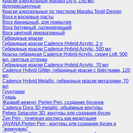
Краски аэрозольные Marabu Do it, 150 мл,
флуоресцентные
Краски аэрозольные по текстилю Marabu Textil Design
Воск и восковые пасты
Воск финишный, для покрытия
Воск битумный, патинирующий
Воск цветной декоративный
Гибридные краски
Гибридные краски Cadence Hybrid Acrylic, 2 л
Гибридные краски Cadence Hybrid Acrylic, 500 мл
Краска гибридная Cadence Hybrid Acrylic, серия Loft, 500
мл, светлые оттенки
Гибридные краски Cadence Hybrid Acrylic, 70 мл
Cadence Hybrid Glitter, гибридные краски с блёстками, 120
мл
Cadence Hybrid Metallic, гибридные краски металлики, 70
мл
Грунтовки
Гуашь
Жидкий жемчуг, Perlen Pen, создание бусинок
Cadence Dora 3D metallic, объёмные контуры
Pebeo Setacolor 3D, контуры для создания бусин
Zen Pen - точечная роспись как медитация
JAVANA Perlen Pen - контуры для создания бусин и
"жемчужин"