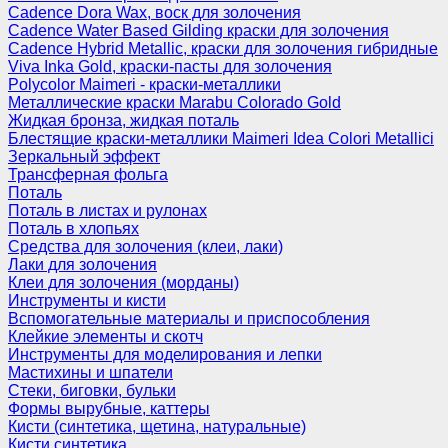
Cadence Dora Wax, воск для золочения
Cadence Water Based Gilding краски для золочения
Cadence Hybrid Metallic, краски для золочения гибридные
Viva Inka Gold, краски-пасты для золочения
Polycolor Maimeri - краски-металлики
Металлические краски Marabu Colorado Gold
Жидкая бронза, жидкая поталь
Блестящие краски-металлики Maimeri Idea Colori Metallici
Зеркальный эффект
Трансферная фольга
Поталь
Поталь в листах и рулонах
Поталь в хлопьях
Средства для золочения (клеи, лаки)
Лаки для золочения
Клеи для золочения (морданы)
Инструменты и кисти
Вспомогательные материалы и приспособления
Клейкие элементы и скотч
Инструменты для моделирования и лепки
Мастихины и шпатели
Стеки, биговки, бульки
Формы вырубные, каттеры
Кисти (синтетика, щетина, натуральные)
Кисти синтетика