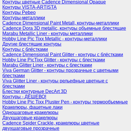
Контуры цветные Cadence Dimensional Opaque
Контуры VISTA-ARTISTA
Контуры Pebeo
Контуры-металлики
Cadence Dimensional Paint Metall, контуры-металлики
Cadence Dora 3D metallic, контуры объемные блестящие
Marabu Metallic Liner - контуры металлики
Hobby Line Pic Tixx Metallic - контуры-металлики
Другие блестящие контуры
Контуры с блёстками
Cadence Dimensional Paint Glitter - контуры с блёстками
Hobby Line PicTixx Glitter - контуры с блестками
Marabu Glitter Liner - контуры с блестками
Viva German Glitter - контуры прозрачные с цветными
блестками
Viva Glitter Liner - контуры рельефные цветные с
блестками
Блестки контурные DecArt 3D
Контуры - ДЁШЕВО!
Hobby Line Pic Tixx Pluster Pen - контуры термообъемные
Кракелюры, фацетные лаки
Одношаговые кракелюры
Двухшаговые кракелюры
Cadence Spider Crackle, кракелюры цветные
двухшаговые прозрачные