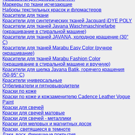
Маркеры по ткани исчезающие
Наборы текстильных красок и фломастеров
Красители для ткани
Красители для синтетических тканей Jacquard iDYE POLY
Красители для тканей Javana Waschmaschinefarbe
(окрашивание в стиральной машине)
Красители для тканей JAVANA, холодное крашение (30°
С)
Красители для тканей Marabu Easy Color (ручное
окрашивание)
Красители для тканей Marabu Fashion Color
(окрашивание в стиральной машине и вручную)
Красители для шелка Javana Batik, горячего крашения
(50-95° С)
Красители универсальные
Отбеливатели и пятновыводители
Краски по коже
Краски по коже и кожзаменителю Cadence Leather Vogue
Paint
Краски для свечей
Краски для свечей матовые
Краски для свечей - металлики
Краски для меловых и магнитных досок
Краски, светящиеся в темноте
Лаки, воск, финишные покрытия