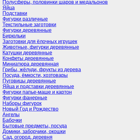
Полусферы, половинки шаров и медальонов
Яйца
Подставки
Фигурки различные
Текстильные заготовки
Фигурки деревянные
Бирюльки
Заготовки для ёлочных игрушек
Животные, фигурки деревянные
Катушки деревянные
Конфеты деревянные
Миниатюра деревянная
Грибы, жёлуди, фрукты из дерева
Посуда, ёмкости, хозтовары
Пуговицы деревянные
Яйца и подставки деревянные
Фигурки папье-маше и картон
Фигурки фанерные
Наборы фигурок
Новый Год и Рождество
Ангелы
Бабочки
Бытовые предметы, посуда
Домики, заборчики, окошки
Сад, огород, деревня