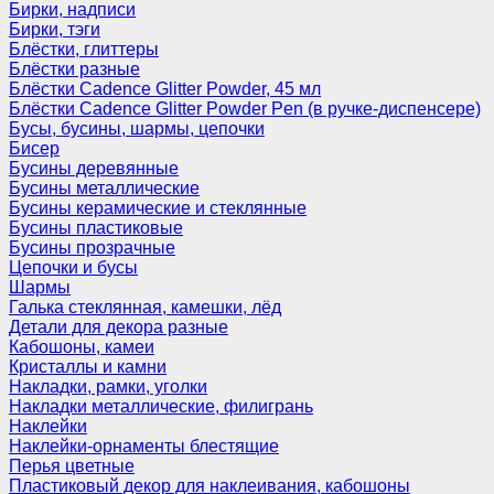
Бирки, надписи
Бирки, тэги
Блёстки, глиттеры
Блёстки разные
Блёстки Cadence Glitter Powder, 45 мл
Блёстки Cadence Glitter Powder Pen (в ручке-диспенсере)
Бусы, бусины, шармы, цепочки
Бисер
Бусины деревянные
Бусины металлические
Бусины керамические и стеклянные
Бусины пластиковые
Бусины прозрачные
Цепочки и бусы
Шармы
Галька стеклянная, камешки, лёд
Детали для декора разные
Кабошоны, камеи
Кристаллы и камни
Накладки, рамки, уголки
Накладки металлические, филигрань
Наклейки
Наклейки-орнаменты блестящие
Перья цветные
Пластиковый декор для наклеивания, кабошоны