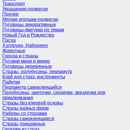
Транспорт
Украшения-подвески
Прочее
Мягкие игрушки-подвески
Пуговицы декоративные
Пуговицы-фигурки по темам
Новый Год и Рождество
Пасха
Хэллоуин, Halloween
Животные
Города и страны
Пуговки мини и микро
Пуговицы деревянные
Стразы, полубусины, перламутр
Клей для страз, инструменты
Пайетки
Перламутр самоклеящийся
Полубусины, цветочки, сердечки, звездочки для
приклеивания
Стразы без клеевой основы
Стразы разных форм
Наборы со стразами
Стразы самоклеящиеся
Стразы пришивные
Цепочки из страз