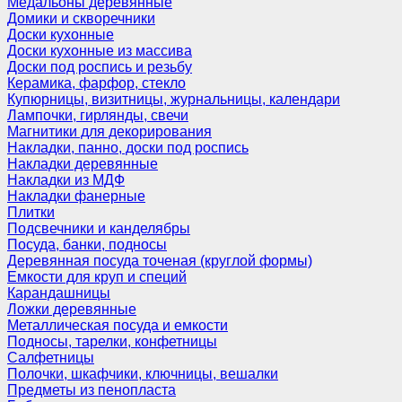
Медальоны деревянные
Домики и скворечники
Доски кухонные
Доски кухонные из массива
Доски под роспись и резьбу
Керамика, фарфор, стекло
Купюрницы, визитницы, журнальницы, календари
Лампочки, гирлянды, свечи
Магнитики для декорирования
Накладки, панно, доски под роспись
Накладки деревянные
Накладки из МДФ
Накладки фанерные
Плитки
Подсвечники и канделябры
Посуда, банки, подносы
Деревянная посуда точеная (круглой формы)
Емкости для круп и специй
Карандашницы
Ложки деревянные
Металлическая посуда и емкости
Подносы, тарелки, конфетницы
Салфетницы
Полочки, шкафчики, ключницы, вешалки
Предметы из пенопласта