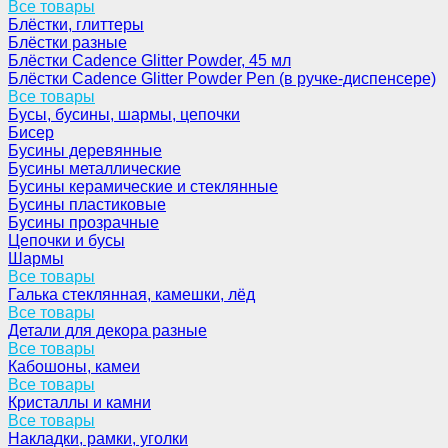
Все товары
Блёстки, глиттеры
Блёстки разные
Блёстки Cadence Glitter Powder, 45 мл
Блёстки Cadence Glitter Powder Pen (в ручке-диспенсере)
Все товары
Бусы, бусины, шармы, цепочки
Бисер
Бусины деревянные
Бусины металлические
Бусины керамические и стеклянные
Бусины пластиковые
Бусины прозрачные
Цепочки и бусы
Шармы
Все товары
Галька стеклянная, камешки, лёд
Все товары
Детали для декора разные
Все товары
Кабошоны, камеи
Все товары
Кристаллы и камни
Все товары
Накладки, рамки, уголки