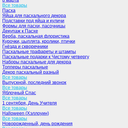
8 марта
Все товары
Пасха
Яйца для пасхального декора
Подставки под яйца и куличи
Формы для пасхи, пасочницы
Декупаж к Пасхе
Верба, пасхальная флористика
Курочки, цыплята, кролики, птички
Гнёзда и скворечники
Пасхальные трафареты и штампы
Пасхальные подарки к Чистому четвергу
Наборы пасхальные для декора
Топперы пасхальные
Декор пасхальный разный
Все товары
Выпускной, последний звонок
Все товары
Яблочный Спас
Все товары
1 сентября, День Учителя
Все товары
Halloween (Хэллоуин)
Все товары
Новорожденный, день рождения