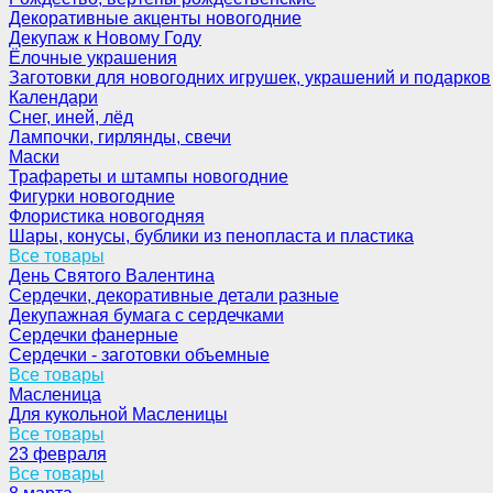
Декоративные акценты новогодние
Декупаж к Новому Году
Ёлочные украшения
Заготовки для новогодних игрушек, украшений и подарков
Календари
Снег, иней, лёд
Лампочки, гирлянды, свечи
Маски
Трафареты и штампы новогодние
Фигурки новогодние
Флористика новогодняя
Шары, конусы, бублики из пенопласта и пластика
Все товары
День Святого Валентина
Сердечки, декоративные детали разные
Декупажная бумага с сердечками
Сердечки фанерные
Сердечки - заготовки объемные
Все товары
Масленица
Для кукольной Масленицы
Все товары
23 февраля
Все товары