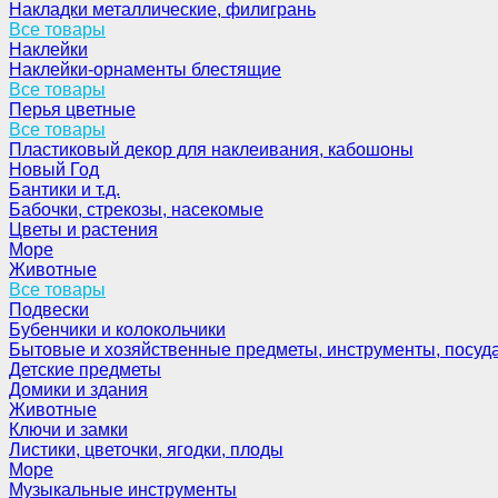
Накладки металлические, филигрань
Все товары
Наклейки
Наклейки-орнаменты блестящие
Все товары
Перья цветные
Все товары
Пластиковый декор для наклеивания, кабошоны
Новый Год
Бантики и т.д.
Бабочки, стрекозы, насекомые
Цветы и растения
Море
Животные
Все товары
Подвески
Бубенчики и колокольчики
Бытовые и хозяйственные предметы, инструменты, посуд
Детские предметы
Домики и здания
Животные
Ключи и замки
Листики, цветочки, ягодки, плоды
Море
Музыкальные инструменты