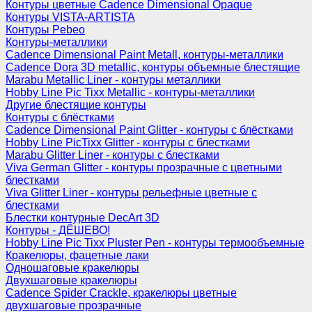
Контуры цветные Cadence Dimensional Opaque
Контуры VISTA-ARTISTA
Контуры Pebeo
Контуры-металлики
Cadence Dimensional Paint Metall, контуры-металлики
Cadence Dora 3D metallic, контуры объемные блестящие
Marabu Metallic Liner - контуры металлики
Hobby Line Pic Tixx Metallic - контуры-металлики
Другие блестящие контуры
Контуры с блёстками
Cadence Dimensional Paint Glitter - контуры с блёстками
Hobby Line PicTixx Glitter - контуры с блестками
Marabu Glitter Liner - контуры с блестками
Viva German Glitter - контуры прозрачные с цветными
блестками
Viva Glitter Liner - контуры рельефные цветные с
блестками
Блестки контурные DecArt 3D
Контуры - ДЁШЕВО!
Hobby Line Pic Tixx Pluster Pen - контуры термообъемные
Кракелюры, фацетные лаки
Одношаговые кракелюры
Двухшаговые кракелюры
Cadence Spider Crackle, кракелюры цветные
двухшаговые прозрачные