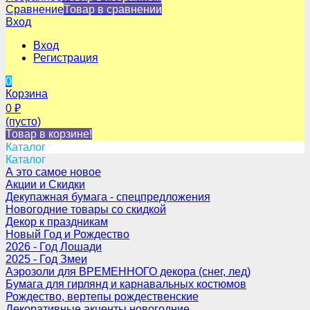
Сравнение
Товар в сравнении
Вход
Вход
Регистрация
0
Корзина
0
₽
(пусто)
Товар в корзине!
Каталог
Каталог
А это самое новое
Акции и Скидки
Декупажная бумага - спецпредложения
Новогодние товары со скидкой
Декор к праздникам
Новый Год и Рождество
2026 - Год Лошади
2025 - Год Змеи
Аэрозоли для ВРЕМЕННОГО декора (снег, лед)
Бумага для гирлянд и карнавальных костюмов
Рождество, вертепы рождественские
Декоративные акценты новогодние