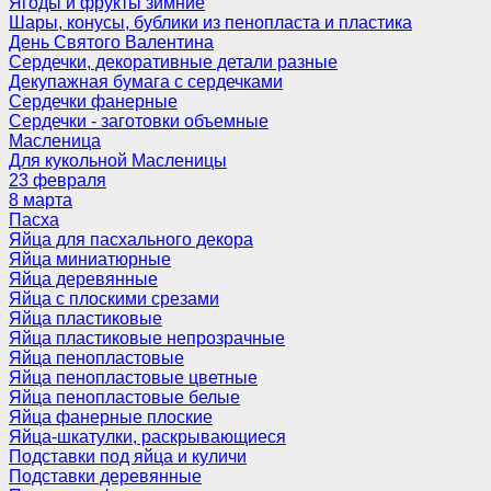
Ягоды и фрукты зимние
Шары, конусы, бублики из пенопласта и пластика
День Святого Валентина
Сердечки, декоративные детали разные
Декупажная бумага с сердечками
Сердечки фанерные
Сердечки - заготовки объемные
Масленица
Для кукольной Масленицы
23 февраля
8 марта
Пасха
Яйца для пасхального декора
Яйца миниатюрные
Яйца деревянные
Яйца с плоскими срезами
Яйца пластиковые
Яйца пластиковые непрозрачные
Яйца пенопластовые
Яйца пенопластовые цветные
Яйца пенопластовые белые
Яйца фанерные плоские
Яйца-шкатулки, раскрывающиеся
Подставки под яйца и куличи
Подставки деревянные