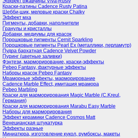
Эффект ржавчины Viva-Rusty
Краски-патины Cadence Rusty Patina
Шебби-шик, меловые краски Chalky
Эффект мха
Пигменты, добавки, наполнители
Гранулы и кристаллы
Добавки, медиумы для красок
Порошковые пигменты Cernit Sparkling
Порошковые пигменты Pearl Ex (металлики, перламутр)
Пудра бархатная Cadence Velvet Powder
Пуринг (цветные заливки)
Фэнтези, марморирование, краски-эффекты
Pebeo Fantasy, фактурные эффекты
Наборы красок Pebeo Fantasy
Мраморные эффекты, марморирование
Cadence Marble Effect, имитация мрамора
Pebeo Marbling
Краски для марморирования Magic Marble (C.Kreul,
Германия)
Краски для марморирования Marabu Easy Marble
Наборы для марморирования
Эффект керамики Cadence Cosmos Matt
Венецианская штукатурка
Эффекты разные
Миниатюра, изготовление кукол, румбоксы, макеты