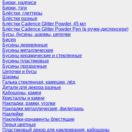
Бирки, надписи
Бирки, тэги
Блёстки, глиттеры
Блёстки разные
Блёстки Cadence Glitter Powder, 45 мл
Блёстки Cadence Glitter Powder Pen (в ручке-диспенсере)
Бусы, бусины, шармы, цепочки
Бисер
Бусины деревянные
Бусины металлические
Бусины керамические и стеклянные
Бусины пластиковые
Бусины прозрачные
Цепочки и бусы
Шармы
Галька стеклянная, камешки, лёд
Детали для декора разные
Кабошоны, камеи
Кристаллы и камни
Накладки, рамки, уголки
Накладки металлические, филигрань
Наклейки
Наклейки-орнаменты блестящие
Перья цветные
Пластиковый декор для наклеивания, кабошоны