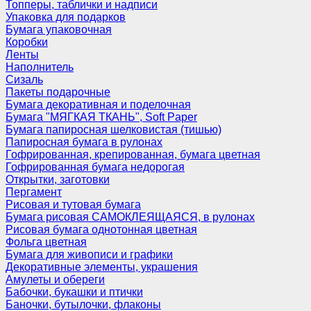
Топперы, таблички и надписи
Упаковка для подарков
Бумага упаковочная
Коробки
Ленты
Наполнитель
Сизаль
Пакеты подарочные
Бумага декоративная и поделочная
Бумага "МЯГКАЯ ТКАНЬ", Soft Paper
Бумага папиросная шелковистая (тишью)
Папиросная бумага в рулонах
Гофрированная, крепированная, бумага цветная
Гофрированная бумага недорогая
Открытки, заготовки
Пергамент
Рисовая и тутовая бумага
Бумага рисовая САМОКЛЕЯЩАЯСЯ, в рулонах
Рисовая бумага однотонная цветная
Фольга цветная
Бумага для живописи и графики
Декоративные элементы, украшения
Амулеты и обереги
Бабочки, букашки и птички
Баночки, бутылочки, флаконы