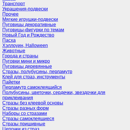
Транспорт
Украшения-подвески
Прочее
Мягкие игрушки-подвески
Пуговицы декоративные
Пуговицы-фигурки по темам
Новый Год и Рождество
Пасха
Хэллоуин, Halloween
Животные
Города и страны
Пуговки мини и микро
Пуговицы деревянные
Стразы, полубусины, перламутр
Клей для страз, инструменты
Пайетки
Перламутр самоклеящийся
Полубусины, цветочки, сердечки, звездочки для
приклеивания
Стразы без клеевой основы
Стразы разных форм
Наборы со стразами
Стразы самоклеящиеся
Стразы пришивные
Цепочки из страз