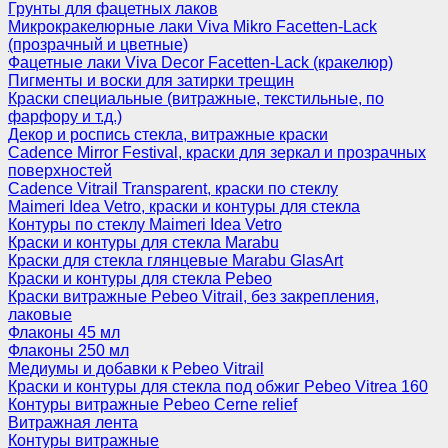
Грунты для фацетных лаков
Микрокракелюрные лаки Viva Mikro Facetten-Lack
(прозрачный и цветные)
Фацетные лаки Viva Decor Facetten-Lack (кракелюр)
Пигменты и воски для затирки трещин
Краски специальные (витражные, текстильные, по
фарфору и т.д.)
Декор и роспись стекла, витражные краски
Cadence Mirror Festival, краски для зеркал и прозрачных
поверхностей
Cadence Vitrail Transparent, краски по стеклу
Maimeri Idea Vetro, краски и контуры для стекла
Контуры по стеклу Maimeri Idea Vetro
Краски и контуры для стекла Marabu
Краски для стекла глянцевые Marabu GlasArt
Краски и контуры для стекла Pebeo
Краски витражные Pebeo Vitrail, без закрепления,
лаковые
Флаконы 45 мл
Флаконы 250 мл
Медиумы и добавки к Pebeo Vitrail
Краски и контуры для стекла под обжиг Pebeo Vitrea 160
Контуры витражные Pebeo Cerne relief
Витражная лента
Контуры витражные