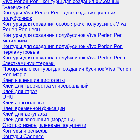
Viva Perlen Pen - контуры для создания объемных
"жемчужин"
Контуры Viva Perlen Pen - для создания цветных
полубусинок
Контуры для создания особо ярких полубусинок Viva
Perlen Pen неон
Контуры для создания полубусинок Viva Perlen Pen
металлики
Контуры для создания полубусинок Viva Perlen Pen
перламутровые
Контуры для создания полубусинок Viva Perlen Pen с
блестками-глиттерами
Прозрачные контуры для создания бусинок Viva Perlen
Pen Magic
Клеи и клеящие пистолеты
Клей для творчества универсальный
Клей для страз
UHU
Клеи аэрозольные
Клеи временной фиксации
Клей для декупажа
Клеи для золочения (морданы)
Скотч, стикеры, клеевые подушечки
Контуры и рельефы
Контуры Cadence