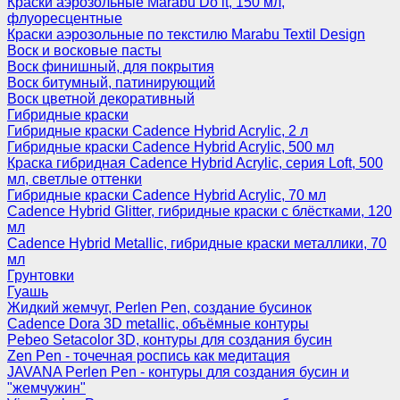
Краски аэрозольные Marabu Do it, 150 мл,
флуоресцентные
Краски аэрозольные по текстилю Marabu Textil Design
Воск и восковые пасты
Воск финишный, для покрытия
Воск битумный, патинирующий
Воск цветной декоративный
Гибридные краски
Гибридные краски Cadence Hybrid Acrylic, 2 л
Гибридные краски Cadence Hybrid Acrylic, 500 мл
Краска гибридная Cadence Hybrid Acrylic, серия Loft, 500
мл, светлые оттенки
Гибридные краски Cadence Hybrid Acrylic, 70 мл
Cadence Hybrid Glitter, гибридные краски с блёстками, 120
мл
Cadence Hybrid Metallic, гибридные краски металлики, 70
мл
Грунтовки
Гуашь
Жидкий жемчуг, Perlen Pen, создание бусинок
Cadence Dora 3D metallic, объёмные контуры
Pebeo Setacolor 3D, контуры для создания бусин
Zen Pen - точечная роспись как медитация
JAVANA Perlen Pen - контуры для создания бусин и
"жемчужин"