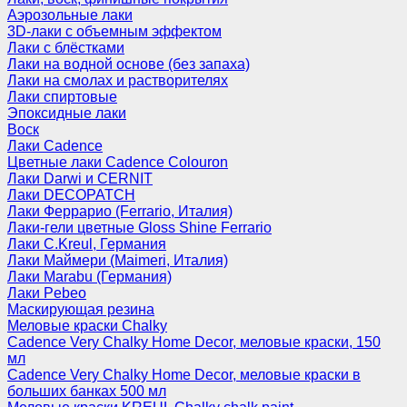
Аэрозольные лаки
3D-лаки с объемным эффектом
Лаки с блёстками
Лаки на водной основе (без запаха)
Лаки на смолах и растворителях
Лаки спиртовые
Эпоксидные лаки
Воск
Лаки Cadence
Цветные лаки Cadence Colouron
Лаки Darwi и CERNIT
Лаки DECOPATCH
Лаки Феррарио (Ferrario, Италия)
Лаки-гели цветные Gloss Shine Ferrario
Лаки C.Kreul, Германия
Лаки Маймери (Maimeri, Италия)
Лаки Marabu (Германия)
Лаки Pebeo
Маскирующая резина
Меловые краски Chalky
Cadence Very Chalky Home Decor, меловые краски, 150
мл
Cadence Very Chalky Home Decor, меловые краски в
больших банках 500 мл