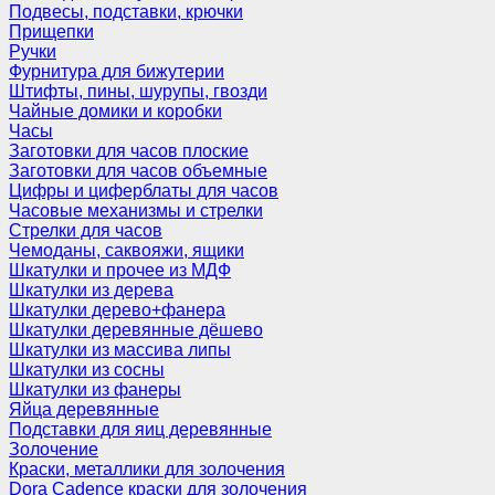
Подвесы, подставки, крючки
Прищепки
Ручки
Фурнитура для бижутерии
Штифты, пины, шурупы, гвозди
Чайные домики и коробки
Часы
Заготовки для часов плоские
Заготовки для часов объемные
Цифры и циферблаты для часов
Часовые механизмы и стрелки
Стрелки для часов
Чемоданы, саквояжи, ящики
Шкатулки и прочее из МДФ
Шкатулки из дерева
Шкатулки дерево+фанера
Шкатулки деревянные дёшево
Шкатулки из массива липы
Шкатулки из сосны
Шкатулки из фанеры
Яйца деревянные
Подставки для яиц деревянные
Золочение
Краски, металлики для золочения
Dora Cadence краски для золочения