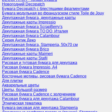
Новогодний Decopatch
Бумага Decopatch с блестящими фрагментами
Бумага модульная во французском стиле Toile de Jouy
Декупажная бумага, декупажные карты
Декупажные карты Impressio
Декупажная бумага ScrapBerry's
Декупажная бумага TO DO, Италия
Декупажная бумага Calambour
Серия Антик Деко
Декупажная бумага, Stamperia, 50х70 см
Декупажная бумага Brico
Декупажные карты Maimeri
Декупажные карты Stafil
Рисовая и тутовая бумага для декупажа
Рисовая бумага Impressio, А4
Рисовая бумага Cadence
Восточные мотивы, рисовая бумага Cadence
Для плитки
Акварельные цветы
Цветы, большой размер
Рисовая бумага Cadence c золочением
Рисовая бумага для декупажа Calambour
Этническая тематика
Бумага рисовая для декупажа Stamperia