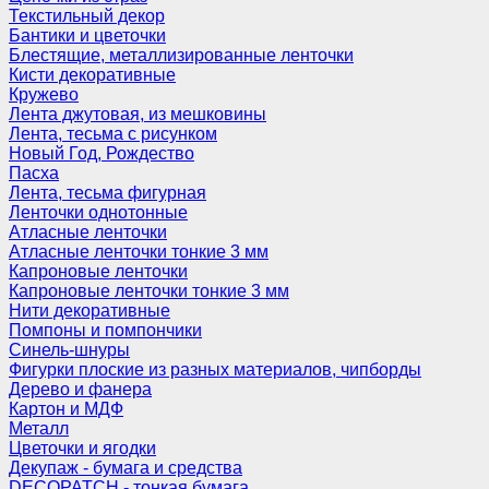
Текстильный декор
Бантики и цветочки
Блестящие, металлизированные ленточки
Кисти декоративные
Кружево
Лента джутовая, из мешковины
Лента, тесьма с рисунком
Новый Год, Рождество
Пасха
Лента, тесьма фигурная
Ленточки однотонные
Атласные ленточки
Атласные ленточки тонкие 3 мм
Капроновые ленточки
Капроновые ленточки тонкие 3 мм
Нити декоративные
Помпоны и помпончики
Синель-шнуры
Фигурки плоские из разных материалов, чипборды
Дерево и фанера
Картон и МДФ
Металл
Цветочки и ягодки
Декупаж - бумага и средства
DECOPATCH - тонкая бумага