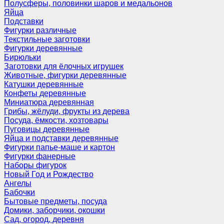
Полусферы, половинки шаров и медальонов
Яйца
Подставки
Фигурки различные
Текстильные заготовки
Фигурки деревянные
Бирюльки
Заготовки для ёлочных игрушек
Животные, фигурки деревянные
Катушки деревянные
Конфеты деревянные
Миниатюра деревянная
Грибы, жёлуди, фрукты из дерева
Посуда, ёмкости, хозтовары
Пуговицы деревянные
Яйца и подставки деревянные
Фигурки папье-маше и картон
Фигурки фанерные
Наборы фигурок
Новый Год и Рождество
Ангелы
Бабочки
Бытовые предметы, посуда
Домики, заборчики, окошки
Сад, огород, деревня