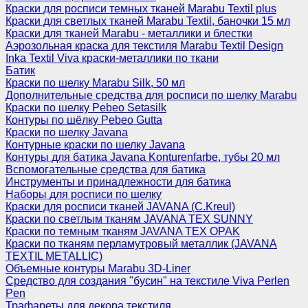
Краски для росписи темных тканей Marabu Textil plus
Краски для светлых тканей Marabu Textil, баночки 15 мл
Краски для тканей Marabu - металлики и блестки
Аэрозольная краска для текстиля Marabu Textil Design
Inka Textil Viva краски-металлики по ткани
Батик
Краски по шелку Marabu Silk, 50 мл
Дополнительные средства для росписи по шелку Marabu
Краски по шелку Pebeo Setasilk
Контуры по шёлку Pebeo Gutta
Краски по шелку Javana
Контурные краски по шелку Javana
Контуры для батика Javana Konturenfarbe, тубы 20 мл
Вспомогательные средства для батика
Инструменты и принадлежности для батика
Наборы для росписи по шелку
Краски для росписи тканей JAVANA (C.Kreul)
Краски по светлым тканям JAVANA TEX SUNNY
Краски по темным тканям JAVANA TEX OPAK
Краски по тканям перламутровый металлик (JAVANA
TEXTIL METALLIC)
Объемные контуры Marabu 3D-Liner
Средство для создания "бусин" на текстиле Viva Perlen
Pen
Трафареты для декора текстиля