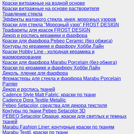
Краски витражные на водной основе
Краски витражные на основе растворителя
Травление стекла
Эффекты матового стекла, инея, морозных узоров
Краски для стекла "Морозный узор" FROST DESIGN
Трафареты для красок FROST DESIGN
Декор и роспись керамики и фарфора
Краски для фарфора Pebeo Ceramic (без обжига)
Контуры по керамике и фарфору Хобби Лайн
Краски Hobby Line - холодная керамика и
марморирование
Краски для фарфора Marabu Porcelain (без обжига)
Краски по керамике и фарфору Хобби Лайн
Деколь, пленки для фарфора
Фломастеры для стекла и фарфора Marabu Porcelain
Painter
Декор и роспись тканей
Cadence Style Matt Fabric, краски по ткани
Cadence Dora Textile Metallic
Pebeo Setacolor, средства для декора текстиля
Контуры по ткани Pebeo Setacolor 3D
PEBEO Setacolor Opaque, краски для светлых и темных
тканей
Marabu Fashion Liner: контурные краски по тканям
Marabu Textil, краски по ткани