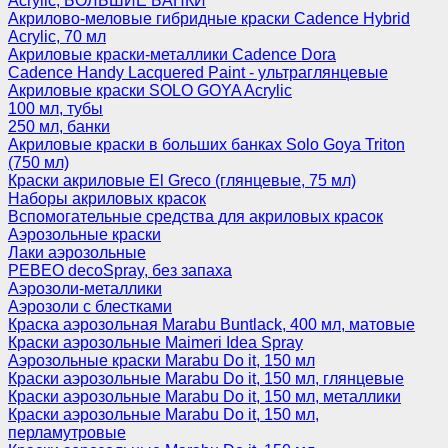
Acrylic, БОЛЬШИЕ БАНКИ
Акрилово-меловые гибридные краски Cadence Hybrid
Acrylic, 70 мл
Акриловые краски-металлики Cadence Dora
Cadence Handy Lacquered Paint - ультраглянцевые
Акриловые краски SOLO GOYA Acrylic
100 мл, тубы
250 мл, банки
Акриловые краски в больших банках Solo Goya Triton
(750 мл)
Краски акриловые El Greco (глянцевые, 75 мл)
Наборы акриловых красок
Вспомогательные средства для акриловых красок
Аэрозольные краски
Лаки аэрозольные
PEBEO decoSpray, без запаха
Аэрозоли-металлики
Аэрозоли с блестками
Краска аэрозольная Marabu Buntlack, 400 мл, матовые
Краски аэрозольные Maimeri Idea Spray
Аэрозольные краски Marabu Do it, 150 мл
Краски аэрозольные Marabu Do it, 150 мл, глянцевые
Краски аэрозольные Marabu Do it, 150 мл, металлики
Краски аэрозольные Marabu Do it, 150 мл,
перламутровые