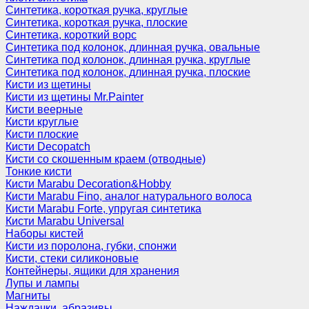
Синтетика, короткая ручка, круглые
Синтетика, короткая ручка, плоские
Синтетика, короткий ворс
Синтетика под колонок, длинная ручка, овальные
Синтетика под колонок, длинная ручка, круглые
Синтетика под колонок, длинная ручка, плоские
Кисти из щетины
Кисти из щетины Mr.Painter
Кисти веерные
Кисти круглые
Кисти плоские
Кисти Decopatch
Кисти со скошенным краем (отводные)
Тонкие кисти
Кисти Marabu Decoration&Hobby
Кисти Marabu Fino, аналог натурального волоса
Кисти Marabu Forte, упругая синтетика
Кисти Marabu Universal
Наборы кистей
Кисти из поролона, губки, спонжи
Кисти, стеки силиконовые
Контейнеры, ящики для хранения
Лупы и лампы
Магниты
Наждачки, абразивы