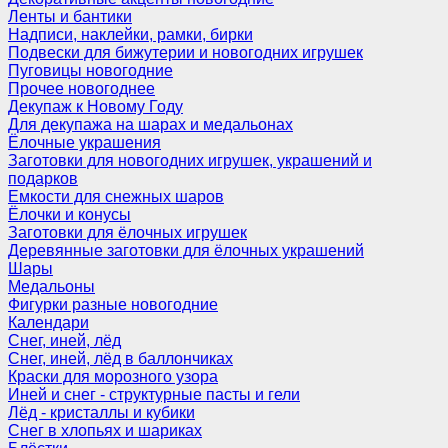
Ленты и бантики
Надписи, наклейки, рамки, бирки
Подвески для бижутерии и новогодних игрушек
Пуговицы новогодние
Прочее новогоднее
Декупаж к Новому Году
Для декупажа на шарах и медальонах
Ёлочные украшения
Заготовки для новогодних игрушек, украшений и
подарков
Емкости для снежных шаров
Ёлочки и конусы
Заготовки для ёлочных игрушек
Деревянные заготовки для ёлочных украшений
Шары
Медальоны
Фигурки разные новогодние
Календари
Снег, иней, лёд
Снег, иней, лёд в баллончиках
Краски для морозного узора
Иней и снег - структурные пасты и гели
Лёд - кристаллы и кубики
Снег в хлопьях и шариках