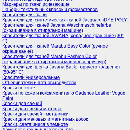
Маркеры по ткани исчезающие
Наборы текстильных красок и фломастеров
Красители для ткани
Красители для синтетических тканей Jacquard iDYE POLY
Красители для тканей Javana Waschmaschinefarbe
(окрашивание в стиральной машине)
Красители для тканей JAVANA, холодное крашение (30°
С)
Красители для тканей Marabu Easy Color (ручное
окрашивание)
Красители для тканей Marabu Fashion Color
(окрашивание в стиральной машине и вручную)
Красители для шелка Javana Batik, горячего крашения
(50-95° С)
Красители универсальные
Отбеливатели и пятновыводители
Краски по коже
Краски по коже и кожзаменителю Cadence Leather Vogue
Paint
Краски для свечей
Краски для свечей матовые
Краски для свечей - металлики
Краски для меловых и магнитных досок
Краски, светящиеся в темноте
Лаки, воск, финишные покрытия