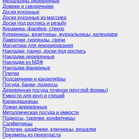
Медальоны деревянные
Домики и скворечники
Доски кухонные
Доски кухонные из массива
Доски под роспись и резьбу
Керамика, фарфор, стекло
Купюрницы, визитницы, журнальницы, календари
Лампочки, гирлянды, свечи
Магнитики для декорирования
Накладки, панно, доски под роспись
Накладки деревянные
Накладки из МДФ
Накладки фанерные
Плитки
Подсвечники и канделябры
Посуда, банки, подносы
Деревянная посуда точеная (круглой формы)
Емкости для круп и специй
Карандашницы
Ложки деревянные
Металлическая посуда и емкости
Подносы, тарелки, конфетницы
Салфетницы
Полочки, шкафчики, ключницы, вешалки
Предметы из пенопласта