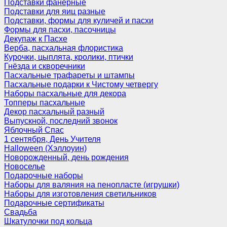
Подставки фанерные
Подставки для яиц разные
Подставки, формы для куличей и пасхи
Формы для пасхи, пасочницы
Декупаж к Пасхе
Верба, пасхальная флористика
Курочки, цыплята, кролики, птички
Гнёзда и скворечники
Пасхальные трафареты и штампы
Пасхальные подарки к Чистому четвергу
Наборы пасхальные для декора
Топперы пасхальные
Декор пасхальный разный
Выпускной, последний звонок
Яблочный Спас
1 сентября, День Учителя
Halloween (Хэллоуин)
Новорожденный, день рождения
Новоселье
Подарочные наборы
Наборы для валяния на пенопласте (игрушки)
Наборы для изготовления светильников
Подарочные сертификаты
Свадьба
Шкатулочки под кольца