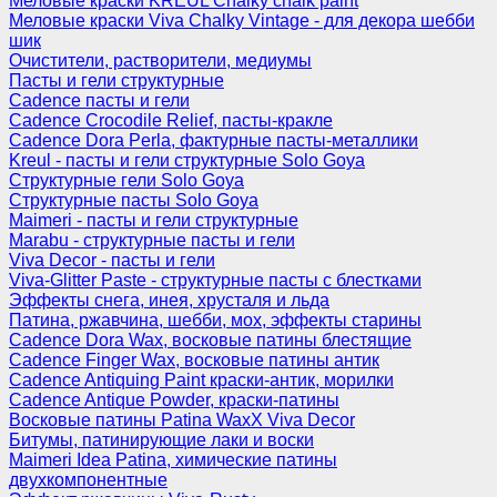
Меловые краски KREUL Chalky chalk paint
Меловые краски Viva Chalky Vintage - для декора шебби
шик
Очистители, растворители, медиумы
Пасты и гели структурные
Cadence пасты и гели
Cadence Crocodile Relief, пасты-кракле
Cadence Dora Perla, фактурные пасты-металлики
Kreul - пасты и гели структурные Solo Goya
Структурные гели Solo Goya
Структурные пасты Solo Goya
Maimeri - пасты и гели структурные
Marabu - структурные пасты и гели
Viva Decor - пасты и гели
Viva-Glitter Paste - структурные пасты с блестками
Эффекты снега, инея, хрусталя и льда
Патина, ржавчина, шебби, мох, эффекты старины
Cadence Dora Wax, восковые патины блестящие
Cadence Finger Wax, восковые патины антик
Сadence Antiquing Paint краски-антик, морилки
Cadence Antique Powder, краски-патины
Восковые патины Patina WaxX Viva Decor
Битумы, патинирующие лаки и воски
Maimeri Idea Patina, химические патины
двухкомпонентные