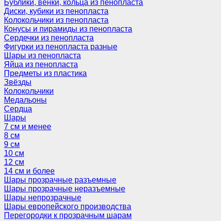
Бублики, венки, кольца из пенопласта
Диски, кубики из пенопласта
Колокольчики из пенопласта
Конусы и пирамиды из пенопласта
Сердечки из пенопласта
Фигурки из пенопласта разные
Шары из пенопласта
Яйца из пенопласта
Предметы из пластика
Звёзды
Колокольчики
Медальоны
Сердца
Шары
7 см и менее
8 см
9 см
10 см
12 см
14 см и более
Шары прозрачные разъемные
Шары прозрачные неразъемные
Шары непрозрачные
Шары европейского производства
Перегородки к прозрачным шарам