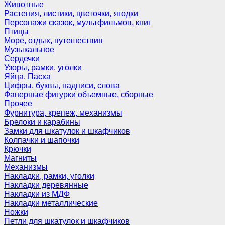
Животные
Растения, листики, цветочки, ягодки
Персонажи сказок, мультфильмов, книг
Птицы
Море, отдых, путешествия
Музыкальное
Сердечки
Узоры, рамки, уголки
Яйца, Пасха
Цифры, буквы, надписи, слова
Фанерные фигурки объемные, сборные
Прочее
Фурнитура, крепеж, механизмы
Брелоки и карабины
Замки для шкатулок и шкафчиков
Колпачки и шапочки
Крючки
Магниты
Механизмы
Накладки, рамки, уголки
Накладки деревянные
Накладки из МДФ
Накладки металлические
Ножки
Петли для шкатулок и шкафчиков