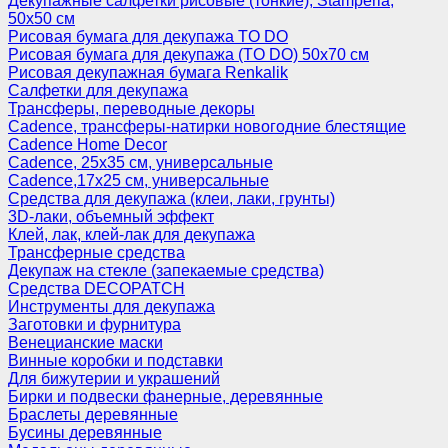
Декупажные салфетки рисовые (тонкие), Stamperia,
50х50 см
Рисовая бумага для декупажа TO DO
Рисовая бумага для декупажа (TO DO) 50х70 см
Рисовая декупажная бумага Renkalik
Салфетки для декупажа
Трансферы, переводные декоры
Cadence, трансферы-натирки новогодние блестящие
Cadence Home Decor
Cadence, 25х35 см, универсальные
Cadence,17х25 см, универсальные
Средства для декупажа (клеи, лаки, грунты)
3D-лаки, объемный эффект
Клей, лак, клей-лак для декупажа
Трансферные средства
Декупаж на стекле (запекаемые средства)
Средства DECOPATCH
Инструменты для декупажа
Заготовки и фурнитура
Венецианские маски
Винные коробки и подставки
Для бижутерии и украшений
Бирки и подвески фанерные, деревянные
Браслеты деревянные
Бусины деревянные