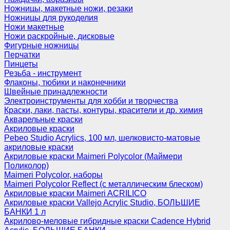
Ножницы, макетные ножи, резаки
Ножницы для рукоделия
Ножи макетные
Ножи раскройные, дисковые
Фигурные ножницы
Перчатки
Пинцеты
Резьба - инструмент
Флаконы, тюбики и наконечники
Швейные принадлежности
Электроинструменты для хобби и творчества
Краски, лаки, пасты, контуры, красители и др. химия
Акварельные краски
Акриловые краски
Pebeo Studio Acrylics, 100 мл, шелковисто-матовые
акриловые краски
Акриловые краски Maimeri Polycolor (Маймери
Поликолор)
Maimeri Polycolor, наборы
Maimeri Polycolor Reflect (с металлическим блеском)
Акриловые краски Maimeri ACRILICO
Акриловые краски Vallejo Acrylic Studio, БОЛЬШИЕ
БАНКИ 1 л
Акрилово-меловые гибридные краски Cadence Hybrid