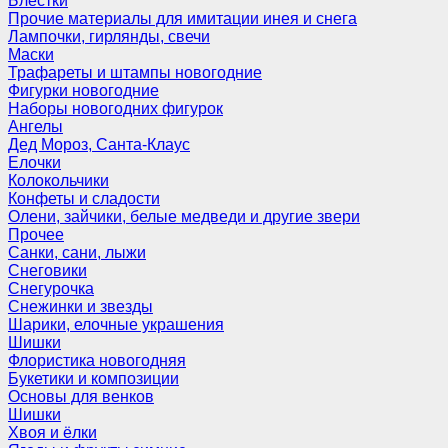
Блёстки
Прочие материалы для имитации инея и снега
Лампочки, гирлянды, свечи
Маски
Трафареты и штампы новогодние
Фигурки новогодние
Наборы новогодних фигурок
Ангелы
Дед Мороз, Санта-Клаус
Елочки
Колокольчики
Конфеты и сладости
Олени, зайчики, белые медведи и другие звери
Прочее
Санки, сани, лыжи
Снеговики
Снегурочка
Снежинки и звезды
Шарики, елочные украшения
Шишки
Флористика новогодняя
Букетики и композиции
Основы для венков
Шишки
Хвоя и ёлки