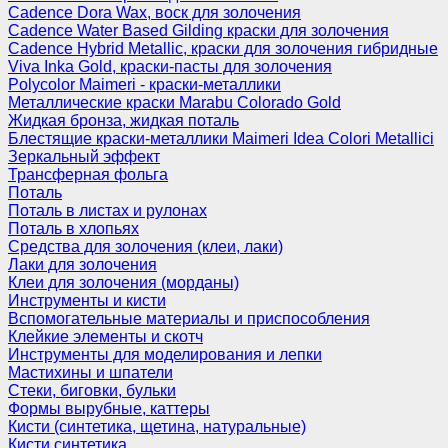
Cadence Dora Wax, воск для золочения
Cadence Water Based Gilding краски для золочения
Cadence Hybrid Metallic, краски для золочения гибридные
Viva Inka Gold, краски-пасты для золочения
Polycolor Maimeri - краски-металлики
Металлические краски Marabu Colorado Gold
Жидкая бронза, жидкая поталь
Блестящие краски-металлики Maimeri Idea Colori Metallici
Зеркальный эффект
Трансферная фольга
Поталь
Поталь в листах и рулонах
Поталь в хлопьях
Средства для золочения (клеи, лаки)
Лаки для золочения
Клеи для золочения (морданы)
Инструменты и кисти
Вспомогательные материалы и приспособления
Клейкие элементы и скотч
Инструменты для моделирования и лепки
Мастихины и шпатели
Стеки, биговки, бульки
Формы вырубные, каттеры
Кисти (синтетика, щетина, натуральные)
Кисти синтетика