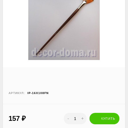
АРТИКУЛ:
IP-16Х108FN
157
₽
-
+
КУПИТЬ